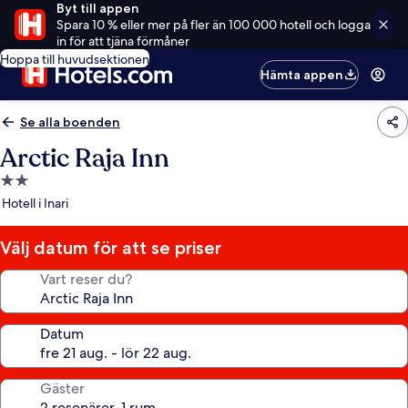
Byt till appen
Spara 10 % eller mer på fler än 100 000 hotell och logga
in för att tjäna förmåner
Hoppa till huvudsektionen
Hämta appen
Se alla boenden
Arctic Raja Inn
2.0-
stjärnigt
Hotell i Inari
boende
Välj datum för att se priser
Vart reser du?
Datum
Gäster