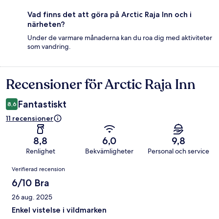
Vad finns det att göra på Arctic Raja Inn och i
närheten?
Under de varmare månaderna kan du roa dig med aktiviteter
som vandring.
Recensioner för Arctic Raja Inn
Recensioner
Fantastiskt
8,6
11 recensioner
8,8
6,0
9,8
Renlighet
Bekvämligheter
Personal och service
Recensioner
Verifierad recension
6/10 Bra
26 aug. 2025
Enkel vistelse i vildmarken