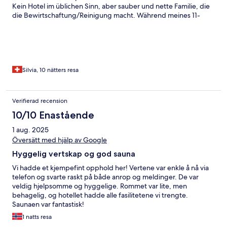
Kein Hotel im üblichen Sinn, aber sauber und nette Familie, die
die Bewirtschaftung/Reinigung macht. Während meines 11-
tägigen Aufenthalts wurden die Betten und das Zimmer nie
gemacht und die Tücher nie ausgewechselt. Alles sehr einfach
gehalten.
Silvia, 10 nätters resa
Verifierad recension
10/10 Enastående
1 aug. 2025
Översätt med hjälp av Google
Hyggelig vertskap og god sauna
Vi hadde et kjempefint opphold her! Vertene var enkle å nå via
telefon og svarte raskt på både anrop og meldinger. De var
veldig hjelpsomme og hyggelige. Rommet var lite, men
behagelig, og hotellet hadde alle fasilitetene vi trengte.
Saunaen var fantastisk!
1 natts resa