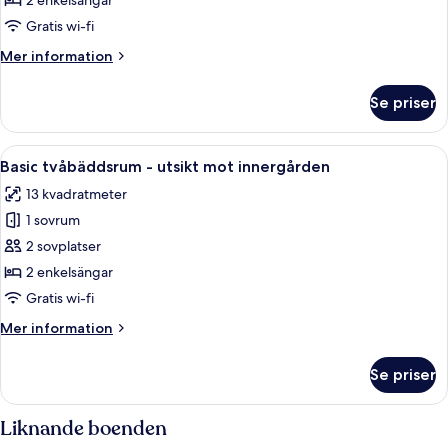
2 enkelsängar
-
Gratis wi-fi
utsikt
Mer
Mer information
mot
information
innergården
om
Se priser
Basic
tvåbäddsrum
-
Öppna
Ett sovrum med två sängar, ett nattdu
1
utsikt
Basic tvåbäddsrum - utsikt mot innergården
alla
mot
13 kvadratmeter
innergården
foton
1 sovrum
för
Basic
2 sovplatser
tvåbäddsrum
2 enkelsängar
-
Gratis wi-fi
utsikt
Mer
Mer information
mot
information
innergården
om
Se priser
Basic
tvåbäddsrum
-
Liknande boenden
utsikt