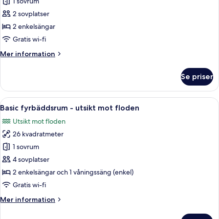
Basic
1 sovrum
tvåbäddsrum
2 sovplatser
-
2 enkelsängar
utsikt
Gratis wi-fi
mot
Mer
Mer information
floden
information
om
Se priser
Basic
tvåbäddsrum
-
Öppna
Ett hotellrum med två sängar, ett fön
4
utsikt
Basic fyrbäddsrum - utsikt mot floden
alla
mot
Utsikt mot floden
floden
foton
26 kvadratmeter
för
Basic
1 sovrum
fyrbäddsrum
4 sovplatser
-
2 enkelsängar och 1 våningssäng (enkel)
utsikt
Gratis wi-fi
mot
Mer
Mer information
floden
information
om