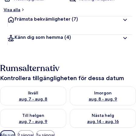
Visa alla
Främsta bekvämligheter
(7)
Känn dig som hemma
(4)
Rumsalternativ
Kontrollera tillgängligheten för dessa datum
Kontrollera tillgängligheten för ikväll aug. 7 - aug. 8
Kontrollera tillgängligheten f
Ikväll
Imorgon
aug. 7 - aug. 8
aug. 8 - aug. 9
Kontrollera tillgängligheten för den här helgen aug. 7 - aug. 9
Kontrollera tillgängligheten fö
Till helgen
Nästa helg
aug. 7 - aug. 9
aug. 14 - aug. 16
Tillgängliga
Alla rum
2 sängar
3+ sängar