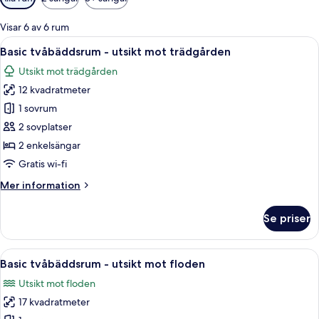
filter
för
Visar 6 av 6 rum
rum
Öppna
Ett hotellrum med två sängar, ett träb
2
Basic tvåbäddsrum - utsikt mot trädgården
alla
Utsikt mot trädgården
foton
12 kvadratmeter
för
Basic
1 sovrum
tvåbäddsrum
2 sovplatser
-
2 enkelsängar
utsikt
Gratis wi-fi
mot
Mer
Mer information
trädgården
information
om
Se priser
Basic
tvåbäddsrum
-
Öppna
Ett modernt hotellrum med två sängar,
3
utsikt
Basic tvåbäddsrum - utsikt mot floden
alla
mot
Utsikt mot floden
trädgården
foton
17 kvadratmeter
för