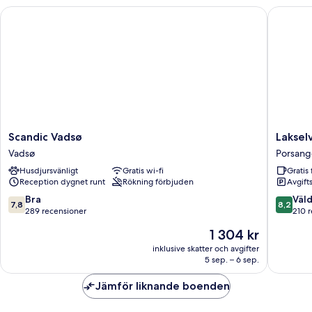
mot
Scandic Vadsø
Lakselv H
innergården
Scandic
Lakselv
Scandic Vadsø
Laksel
Vadsø
Hotell
Vadsø
Porsang
Vadsø
Porsang
Husdjursvänligt
Gratis wi-fi
Gratis 
Reception dygnet runt
Rökning förbjuden
Avgift
7.8
8.2
Bra
Väld
7,8
8,2
av
av
289 recensioner
210 
10,
10,
Priset
1 304 kr
Bra,
Väldigt
är
289 recensioner
bra,
inklusive skatter och avgifter
1 304 kr
5 sep. – 6 sep.
210 rece
Jämför liknande boenden