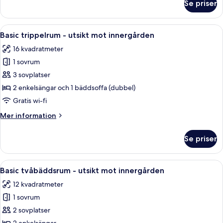
Se priser
Basic
fyrbäddsrum
-
Öppna
Basic trippelrum - utsikt mot innergår
3
utsikt
Basic trippelrum - utsikt mot innergården
alla
mot
16 kvadratmeter
floden
foton
1 sovrum
för
Basic
3 sovplatser
trippelrum
2 enkelsängar och 1 bäddsoffa (dubbel)
-
Gratis wi-fi
utsikt
Mer
Mer information
mot
information
innergården
om
Se priser
Basic
trippelrum
-
Öppna
Ett rum med två separata sängar, träg
3
utsikt
Basic tvåbäddsrum - utsikt mot innergården
alla
mot
12 kvadratmeter
innergården
foton
1 sovrum
för
Basic
2 sovplatser
tvåbäddsrum