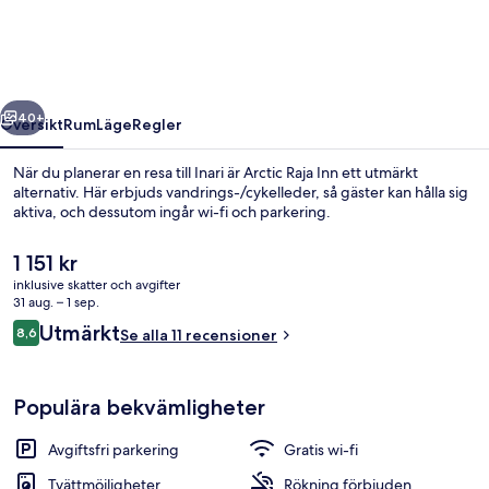
regående
Nästa
40+
Översikt
Rum
Läge
Regler
När du planerar en resa till Inari är Arctic Raja Inn ett utmärkt
alternativ. Här erbjuds vandrings-/cykelleder, så gäster kan hålla sig
aktiva, och dessutom ingår wi-fi och parkering.
Det
1 151 kr
nuvarande
inklusive skatter och avgifter
priset
31 aug. – 1 sep.
är
Recensioner
Utmärkt
8,6
Se alla 11 recensioner
1 151 kr
8,6 av 10,
Exteriör
Populära bekvämligheter
Avgiftsfri parkering
Gratis wi-fi
Tvättmöjligheter
Rökning förbjuden