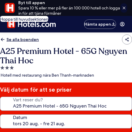
Byt till appen
Spara 10 % eller mer på fler än 100 000 hotell och logga
in för att tjäna förmåner
Hoppa till huvudsektionen
Hämta appen
Se alla boenden
A25 Premium Hotel - 65G Nguyen
Thai Hoc
3.0-
stjärnigt
Hotell med restaurang nära Ben Thanh-marknaden
boende
Välj datum för att se priser
Vart reser du?
Datum