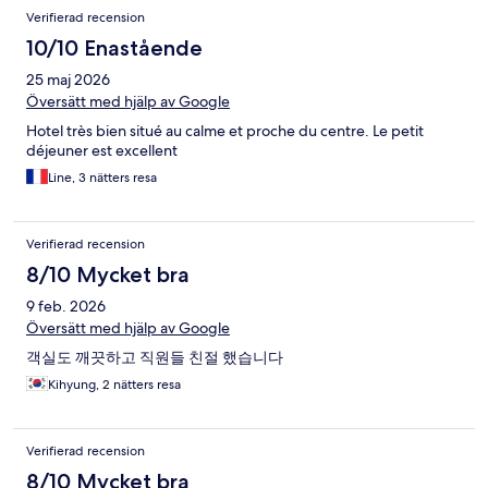
Recensioner
Verifierad recension
10/10 Enastående
25 maj 2026
Översätt med hjälp av Google
Hotel très bien situé au calme et proche du centre. Le petit
déjeuner est excellent
Line, 3 nätters resa
Verifierad recension
8/10 Mycket bra
9 feb. 2026
Översätt med hjälp av Google
객실도 깨끗하고 직원들 친절 했습니다
Kihyung, 2 nätters resa
Verifierad recension
8/10 Mycket bra