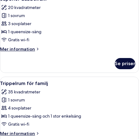
alla
20 kvadratmeter
foton
1 sovrum
för
Superior
3 sovplatser
dubbelrum
1 queensize-säng
Gratis wi-fi
Mer
Mer information
information
om
Se priser
Superior
dubbelrum
Öppna
Ett hotellrum med två sängar, ett nat
7
Trippelrum för familj
alla
35 kvadratmeter
foton
1 sovrum
för
Trippelrum
4 sovplatser
för
1 queensize-säng och 1 stor enkelsäng
familj
Gratis wi-fi
Mer
Mer information
information