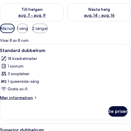
Kontrollera tillgängligheten för den här helgen aug. 7 - aug. 9
Kontrollera tillgängligheten fö
Till helgen
Nästa helg
aug. 7 - aug. 9
aug. 14 - aug. 16
Tillgängliga
Alla rum
1 säng
2 sängar
filter
för
Visar 8 av 8 rum
rum
Öppna
Ett hotellrum med en säng, en gardero
7
Standard dubbelrum
alla
18 kvadratmeter
foton
1 sovrum
för
Standard
3 sovplatser
dubbelrum
1 queensize-säng
Gratis wi-fi
Mer
Mer information
information
om
Se priser
Standard
dubbelrum
Öppna
Ett modernt hotellrum med en säng, et
8
Superior dubbelrum