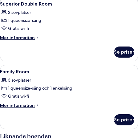
Öppna
4
Superior Double Room
alla
2 sovplatser
foton
1 queensize-säng
för
Superior
Gratis wi-fi
Double
Mer
Mer information
Room
information
om
Se priser
Superior
Double
Room
Öppna
Minibar, värdeförvaringsskåp på rumm
5
Family Room
alla
3 sovplatser
foton
1 queensize-säng och 1 enkelsäng
för
Family
Gratis wi-fi
Room
Mer
Mer information
information
om
Se priser
Family
Room
Liknande boenden