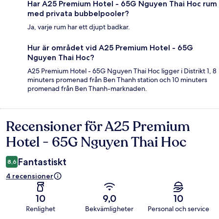
Har A25 Premium Hotel - 65G Nguyen Thai Hoc rum
med privata bubbelpooler?
Ja, varje rum har ett djupt badkar.
Hur är området vid A25 Premium Hotel - 65G
Nguyen Thai Hoc?
A25 Premium Hotel - 65G Nguyen Thai Hoc ligger i Distrikt 1, 8
minuters promenad från Ben Thanh station och 10 minuters
promenad från Ben Thanh-marknaden.
Recensioner för A25 Premium
Recensioner
Hotel - 65G Nguyen Thai Hoc
Fantastiskt
8,6
4 recensioner
10
9,0
10
Renlighet
Bekvämligheter
Personal och service