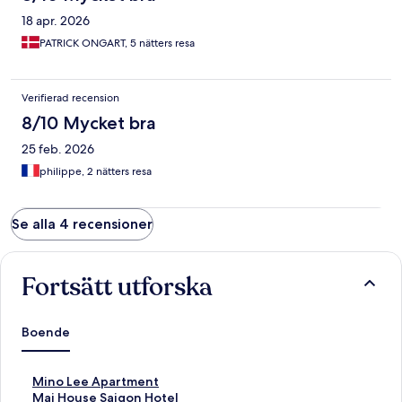
18 apr. 2026
PATRICK ONGART, 5 nätters resa
Verifierad recension
8/10 Mycket bra
25 feb. 2026
philippe, 2 nätters resa
Se alla 4 recensioner
Fortsätt utforska
Boende
L
Mino Lee Apartment
ä
L
Mai House Saigon Hotel