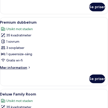
om
Se priser
Trippelrum
för
familj
Öppna
Ett hotellrum med en stor säng, ett s
9
Premium dubbelrum
alla
Utsikt mot staden
foton
35 kvadratmeter
för
Premium
1 sovrum
dubbelrum
3 sovplatser
1 queensize-säng
Gratis wi-fi
Mer
Mer information
information
om
Se priser
Premium
dubbelrum
Öppna
Ett hotellrum med två sängar, en väck
8
Deluxe Family Room
alla
Utsikt mot staden
foton
35 kvadratmeter