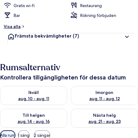
g
Gratis wi-fi
Restaurang
Bar
Rökning förbjuden
a
v
Visa alla
r
Främsta bekvämligheter
(7)
e
s
e
n
ä
Rumsalternativ
r
e
Kontrollera tillgängligheten för dessa datum
r
Kontrollera tillgängligheten för ikväll aug. 10 - aug. 11
Kontrollera tillgängligheten fö
Ikväll
Imorgon
aug. 10 - aug. 11
aug. 11 - aug. 12
Kontrollera tillgängligheten för den här helgen aug. 14 - aug. 
Kontrollera tillgängligheten fö
Till helgen
Nästa helg
aug. 14 - aug. 16
aug. 21 - aug. 23
Tillgängliga
Alla rum
1 säng
2 sängar