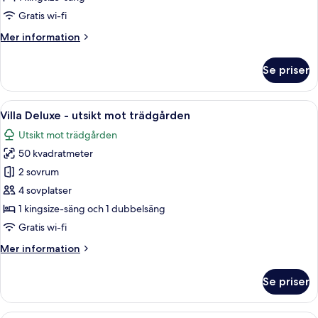
-
Gratis wi-fi
utsikt
Mer
Mer information
mot
information
innergården
om
Se priser
Comfort
dubbelrum
-
Öppna
Ett modernt kök med vita skåp, en bän
6
utsikt
Villa Deluxe - utsikt mot trädgården
alla
mot
Utsikt mot trädgården
innergården
foton
50 kvadratmeter
för
Villa
2 sovrum
Deluxe
4 sovplatser
-
1 kingsize-säng och 1 dubbelsäng
utsikt
Gratis wi-fi
mot
Mer
Mer information
trädgården
information
om
Se priser
Villa
Deluxe
-
Ett sovrum med en stor säng, ett natt