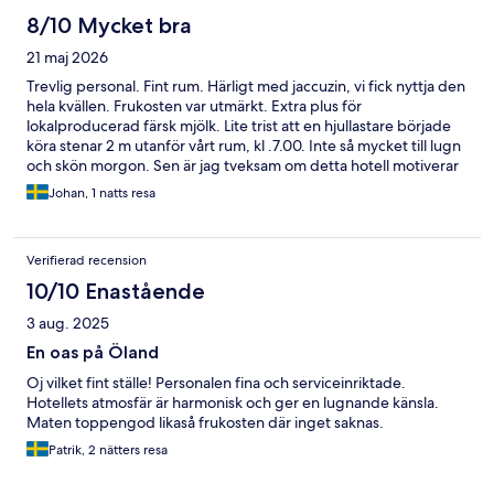
8/10 Mycket bra
21 maj 2026
Trevlig personal. Fint rum. Härligt med jaccuzin, vi fick nyttja den
hela kvällen. Frukosten var utmärkt. Extra plus för
lokalproducerad färsk mjölk. Lite trist att en hjullastare började
köra stenar 2 m utanför vårt rum, kl .7.00. Inte så mycket till lugn
och skön morgon. Sen är jag tveksam om detta hotell motiverar
det höga priset . Få facilteter , inte ens möjlighet och få en kopp
Johan, 1 natts resa
kaffe på rummet.
Verifierad recension
10/10 Enastående
3 aug. 2025
En oas på Öland
Oj vilket fint ställe! Personalen fina och serviceinriktade.
Hotellets atmosfär är harmonisk och ger en lugnande känsla.
Maten toppengod likaså frukosten där inget saknas.
Patrik, 2 nätters resa