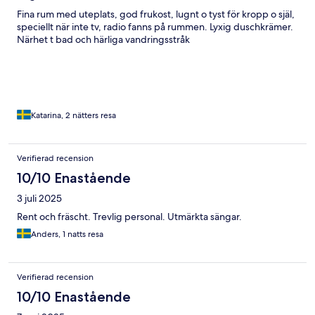
Fina rum med uteplats, god frukost, lugnt o tyst för kropp o själ,
speciellt när inte tv, radio fanns på rummen. Lyxig duschkrämer.
Närhet t bad och härliga vandringsstråk
Katarina, 2 nätters resa
Verifierad recension
10/10 Enastående
3 juli 2025
Rent och fräscht. Trevlig personal. Utmärkta sängar.
Anders, 1 natts resa
Verifierad recension
10/10 Enastående