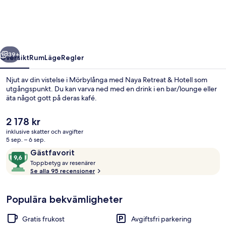
Hotell
regående
Nästa
39+
Översikt
Rum
Läge
Regler
Njut av din vistelse i Mörbylånga med Naya Retreat & Hotell som
utgångspunkt. Du kan varva ned med en drink i en bar/lounge eller
äta något gott på deras kafé.
Det
2 178 kr
nuvarande
inklusive skatter och avgifter
priset
5 sep. – 6 sep.
är
Recensioner
9,6
Gästfavorit
2 178 kr
T
av
Toppbetyg av resenärer
Innergård
o
Se alla 95 recensioner
10,
p
Gästfavorit
p
Populära bekvämligheter
b
e
t
Gratis frukost
Avgiftsfri parkering
y