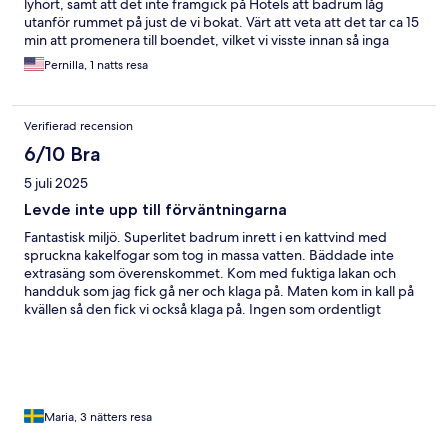
lyhört, samt att det inte framgick på Hotels att badrum låg
utanför rummet på just de vi bokat. Värt att veta att det tar ca 15
min att promenera till boendet, vilket vi visste innan så inga
större problem. Bra frukost, allt man egentligen behöver. Trevlig
Pernilla, 1 natts resa
personal från restaurangen, dock att vi fick navigera lite själva då
det var otydligt vem som ansvarade för hotellet. Vilket gör att
det inte känns som ett hotell så som de marknadsförs utan som
Verifierad recension
ett faktiskt pensionat. Överlag var allt bra men några delar där
det finns potential till förbättring som inte helt lever upp till
6/10 Bra
förväntningar för de pris man betalar. Inget wifi på rummen.
5 juli 2025
Levde inte upp till förväntningarna
Fantastisk miljö. Superlitet badrum inrett i en kattvind med
spruckna kakelfogar som tog in massa vatten. Bäddade inte
extrasäng som överenskommet. Kom med fuktiga lakan och
handduk som jag fick gå ner och klaga på. Maten kom in kall på
kvällen så den fick vi också klaga på. Ingen som ordentligt
svarade på frågor vi hade. Oerhört störande med karaoke kl.
01:30 på natten. Bara kallt utbud till frukost. Absolut inga
förvaringsmöjligheter vare sig i rum eller badrum. Ingen
städning på tre dagar och nätter. Drygt 15 min promenad fr
parkering till hotellet.
Maria, 3 nätters resa