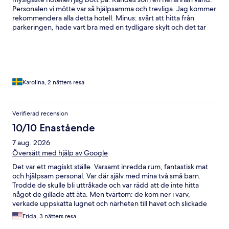
Personalen vi mötte var så hjälpsamma och trevliga. Jag kommer
rekommendera alla detta hotell. Minus: svårt att hitta från
parkeringen, hade vart bra med en tydligare skylt och det tar
inte 10 min att gå utan närmare 20. Men annars tipp topp!
Karolina, 2 nätters resa
Verifierad recension
10/10 Enastående
7 aug. 2026
Översätt med hjälp av Google
Det var ett magiskt ställe. Varsamt inredda rum, fantastisk mat
och hjälpsam personal. Var där själv med mina två små barn.
Trodde de skulle bli uttråkade och var rädd att de inte hitta
något de gillade att äta. Men tvärtom: de kom ner i varv,
verkade uppskatta lugnet och närheten till havet och slickade
tallrikarna rena varje kväll. Kommer gärna tillbaka!
Frida, 3 nätters resa