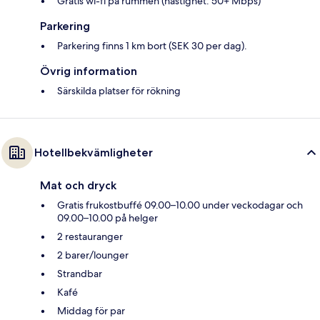
Gratis wi-fi på rummen (hastighet: 50+ Mbps)
Parkering
Parkering finns 1 km bort (SEK 30 per dag).
Övrig information
Särskilda platser för rökning
Hotellbekvämligheter
Mat och dryck
Gratis frukostbuffé 09.00–10.00 under veckodagar och
09.00–10.00 på helger
2 restauranger
2 barer/lounger
Strandbar
Kafé
Middag för par