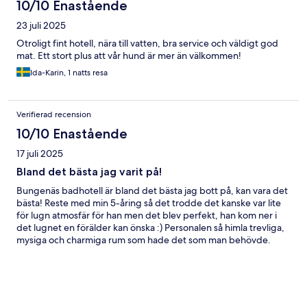
10/10 Enastående
23 juli 2025
Otroligt fint hotell, nära till vatten, bra service och väldigt god
mat. Ett stort plus att vår hund är mer än välkommen!
Ida-Karin, 1 natts resa
Verifierad recension
10/10 Enastående
17 juli 2025
Bland det bästa jag varit på!
Bungenäs badhotell är bland det bästa jag bott på, kan vara det
bästa! Reste med min 5-åring så det trodde det kanske var lite
för lugn atmosfär för han men det blev perfekt, han kom ner i
det lugnet en förälder kan önska :) Personalen så himla trevliga,
mysiga och charmiga rum som hade det som man behövde.
God frukost och bra luncher och middagar! Att man behövde ta
sig 10 min från parkeringen var inga problem! Kommer tillbaka
hit nästa sommar med resten av familjen och bokat
familjerummet då som var perfekt för en familj på 4-5 st!