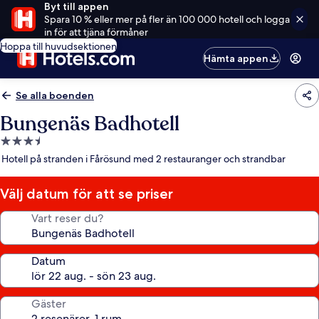
Byt till appen
Spara 10 % eller mer på fler än 100 000 hotell och logga
in för att tjäna förmåner
Hoppa till huvudsektionen
Hämta appen
Se alla boenden
Bungenäs Badhotell
3.5-
stjärnigt
Hotell på stranden i Fårösund med 2 restauranger och strandbar
boende
Välj datum för att se priser
Vart reser du?
Datum
Gäster