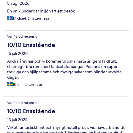
5 aug. 2026
En unik underbar miljö värt ett besök
Michael, 2 nätters resa
Verifierad recension
10/10 Enastående
16 juli 2026
Andra året här och vi kommer tillbaka nästa år igen! Fridfullt,
charmigt, bra rum med fantastiska sängar. Personalen super
trevliga och hjälpsamma och mysiga saker som händer utvalda
dagar.
Elin, 4 nätters resa
Verifierad recension
10/10 Enastående
13 juli 2026
Vilket fantastiskt fint och mysigt hotell precis vid havet. Bland de
mysigaste hotellen jag bott på. Kändes som en hel annan värld.