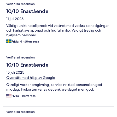
Recensioner
Verifierad recension
10/10 Enastående
11 juli 2026
Väldigt unikt hotell precis vid vattnet med vackra solnedgångar
och härligt avslappnad och fridfull miljö. Väldigt trevlig och
hjälpsam personal.
Frida, 4 nätters resa
Verifierad recension
10/10 Enastående
15 juli 2025
Översätt med hjälp av Google
Otroligt vacker omgivning, serviceinriktad personal oh god
middag. Frukosten var av det enklare slaget men god.
Elvira, 1 natts resa
Verifierad recension