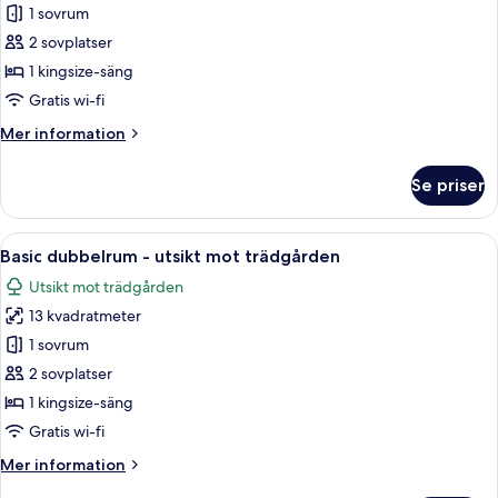
Standard
1 sovrum
dubbelrum
2 sovplatser
-
1 kingsize-säng
sjöutsikt
Gratis wi-fi
Mer
Mer information
information
om
Se priser
Standard
dubbelrum
-
Öppna
En snyggt bäddad säng med vita sängk
5
sjöutsikt
Basic dubbelrum - utsikt mot trädgården
alla
Utsikt mot trädgården
foton
13 kvadratmeter
för
Basic
1 sovrum
dubbelrum
2 sovplatser
-
1 kingsize-säng
utsikt
Gratis wi-fi
mot
Mer
Mer information
trädgården
information