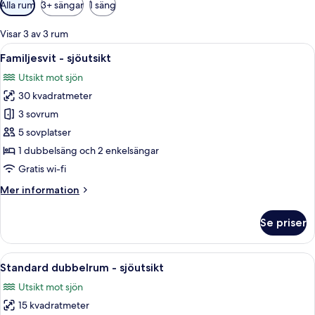
Tillgängliga
Alla rum
3+ sängar
1 säng
filter
för
Visar 3 av 3 rum
rum
Öppna
Ett sovrum med en säng, ett fönster m
5
Familjesvit - sjöutsikt
alla
Utsikt mot sjön
foton
30 kvadratmeter
för
Familjesvit
3 sovrum
-
5 sovplatser
sjöutsikt
1 dubbelsäng och 2 enkelsängar
Gratis wi-fi
Mer
Mer information
information
om
Se priser
Familjesvit
-
sjöutsikt
Öppna
Ett hotellrum med en stor säng, två s
6
Standard dubbelrum - sjöutsikt
alla
Utsikt mot sjön
foton
15 kvadratmeter
för