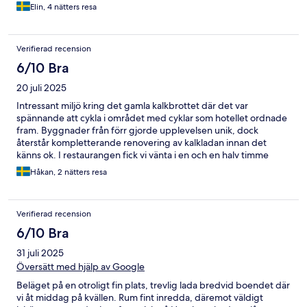
Elin, 4 nätters resa
Verifierad recension
6/10 Bra
20 juli 2025
Intressant miljö kring det gamla kalkbrottet där det var
spännande att cykla i området med cyklar som hotellet ordnade
fram. Byggnader från förr gjorde upplevelsen unik, dock
återstår kompletterande renovering av kalkladan innan det
känns ok. I restaurangen fick vi vänta i en och en halv timme
innan maten kom till oss. Jättefin och enkel frukost
Håkan, 2 nätters resa
Verifierad recension
6/10 Bra
31 juli 2025
Översätt med hjälp av Google
Beläget på en otroligt fin plats, trevlig lada bredvid boendet där
vi åt middag på kvällen. Rum fint inredda, däremot väldigt