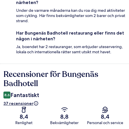
närheten?
Under de varmare månaderna kan du roa dig med aktiviteter
som cykling. Här finns bekvämligheter som 2 barer och privat
strand.
Har Bungenäs Badhotell restaurang eller finns det
någon i närheten?
Ja, boendet har 2 restauranger, som erbjuder uteservering,
lokala och internationella rätter samt utsikt mot havet.
Recensioner för Bungenäs
Recensioner
Badhotell
Fantastiskt
8,6
37 recensioner
8,4
8,8
8,4
Renlighet
Bekvämligheter
Personal och service