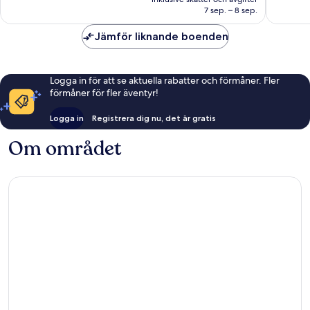
662 kr
7 sep. – 8 sep.
10 recen
Jämför liknande boenden
Logga in för att se aktuella rabatter och förmåner. Fler
förmåner för fler äventyr!
Logga in
Registrera dig nu, det är gratis
Om området