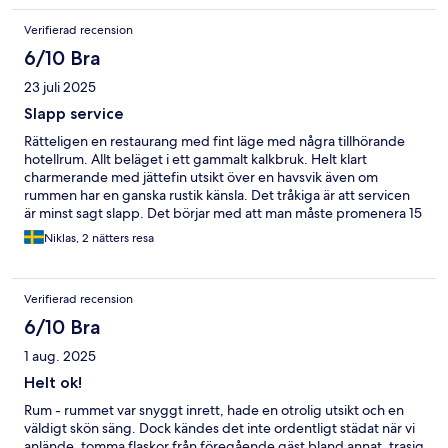
Verifierad recension
6/10 Bra
23 juli 2025
Slapp service
Rätteligen en restaurang med fint läge med några tillhörande
hotellrum. Allt beläget i ett gammalt kalkbruk. Helt klart
charmerande med jättefin utsikt över en havsvik även om
rummen har en ganska rustik känsla. Det tråkiga är att servicen
är minst sagt slapp. Det börjar med att man måste promenera 15
minuter längst grusvägar till och från hotellet. Vägen är också
Niklas, 2 nätters resa
mycket dåligt skyltad så det är lätt att gå fel och hamna i ett
gammalt grustag. Eftersom vi skulle åka tidigt på morgonen bad
vi att få en påse med vår frukost. Vi blev hänvisade till caféet och
Verifierad recension
personalen där plockade ihop en frukost. Denna skulle de ställa i
ett kylskåp på hotellet. Efter middag i restaurangen så visade
6/10 Bra
servitrisen oss kylskåpet som då var tomt. På fråga svarade hon
1 aug. 2025
att hon skulle hämta påsen från caféet och ställa den i kylskåpet
när hon slutade. När vi kom för att hämta vår påse på morgonen
Helt ok!
så var kylskåpet till vår stora förvåning tomt. Dålig service!
Rum - rummet var snyggt inrett, hade en otrolig utsikt och en
väldigt skön säng. Dock kändes det inte ordentligt städat när vi
anlände, tomma flaskor från föregående gäst bland annat, trasig