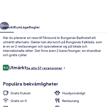
regående
Nästa
41+
Översikt
Rum
Läge
Regler
När du planerar en resa till Fårösund är Bungenäs Badhotell ett
utmärkt alternativ. Gäster kan äta lunch på Bungenäs Kalklada, som
är en av 2 restauranger och specialiserar sig på lokala och
internationella rätter. Det finns även 2 barer/lounger, en strandbar
och gratis cyklar.
Recensioner
Utmärkt
8,6
Se alla 37 recensioner
8,6 av 10,
Vandring
Populära bekvämligheter
Gratis frukost
Husdjursvänligt
Gratis wi-fi
Restaurang