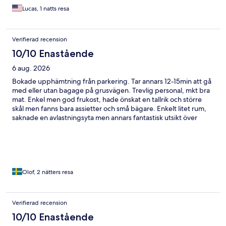
Lucas, 1 natts resa
Verifierad recension
10/10 Enastående
6 aug. 2026
Bokade upphämtning från parkering. Tar annars 12-15min att gå
med eller utan bagage på grusvägen. Trevlig personal, mkt bra
mat. Enkel men god frukost, hade önskat en tallrik och större
skål men fanns bara assietter och små bägare. Enkelt litet rum,
saknade en avlastningsyta men annars fantastisk utsikt över
havet 30m från stranden.
Olof, 2 nätters resa
Verifierad recension
10/10 Enastående