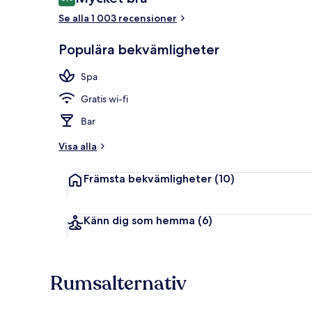
8,0 av 10,
Se alla 1 003 recensioner
Restaurang
Populära bekvämligheter
Spa
Gratis wi-fi
Bar
Visa alla
Främsta bekvämligheter
(10)
Känn dig som hemma
(6)
Rumsalternativ