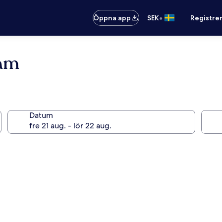
•
Öppna app
SEK
Registre
ham
Datum