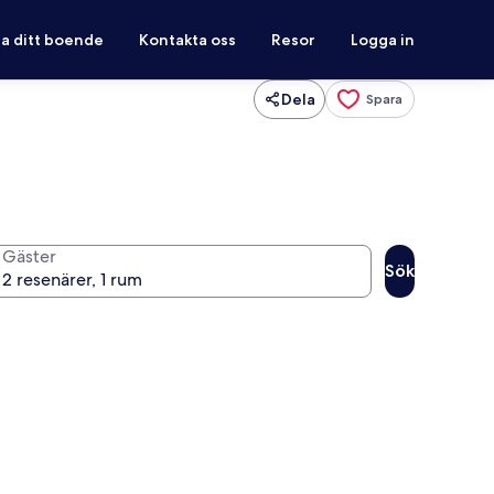
ra ditt boende
Kontakta oss
Resor
Logga in
Dela
Spara
Gäster
Sök