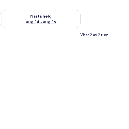
är helgen aug. 7 - aug. 9
Kontrollera tillgängligheten för nästa helg aug. 14 - aug. 16
Nästa helg
aug. 14 - aug. 16
Visar 2 av 2 rum
rivbord, en tv och en spegel.