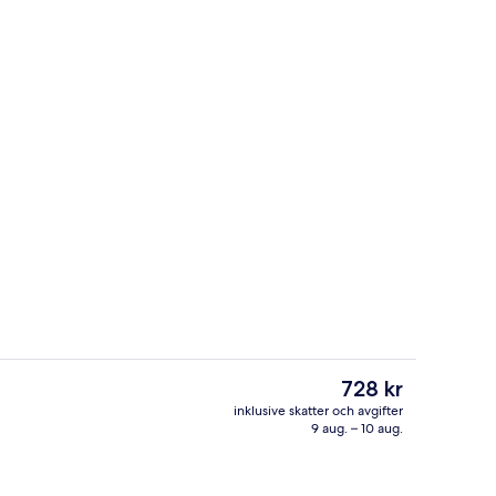
ör barn inomhus
Premium dubbelrum eller tvåbäddsrum |
Det
728 kr
nuvarande
inklusive skatter och avgifter
priset
9 aug. – 10 aug.
r
Kroppsbehandlingar, massage med var
är
728 kr