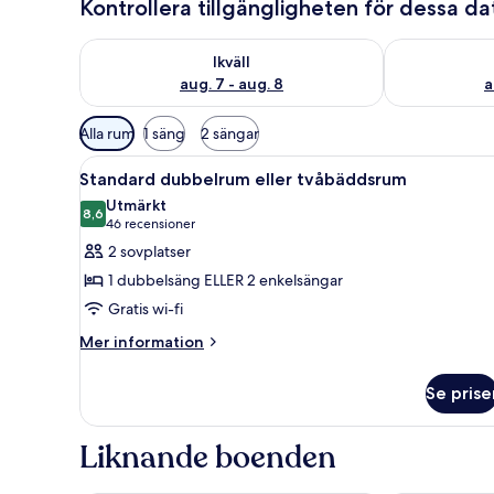
Kontrollera tillgängligheten för dessa d
Kontrollera tillgängligheten för ikväll aug. 7 - aug. 8
Kontrollera ti
Ikväll
aug. 7 - aug. 8
a
Tillgängliga
Alla rum
1 säng
2 sängar
filter
Öppna
Ett hotellrum med en stor säng
för
3
Standard dubbelrum eller tvåbäddsrum
alla
rum
Utmärkt
foton
8,6
8,6 av 10
(46 recensioner)
46 recensioner
för
2 sovplatser
Standard
1 dubbelsäng ELLER 2 enkelsängar
dubbelrum
Gratis wi-fi
eller
Mer
tvåbäddsrum
Mer information
information
om
Se prise
Standard
dubbelrum
eller
Liknande boenden
tvåbäddsrum