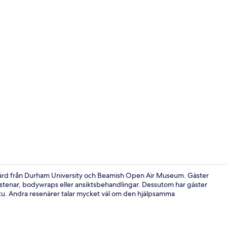
Lekområde f
färd från Durham University och Beamish Open Air Museum. Gäster
stenar, bodywraps eller ansiktsbehandlingar. Dessutom har gäster
astu. Andra resenärer talar mycket väl om den hjälpsamma
Fitnesscente