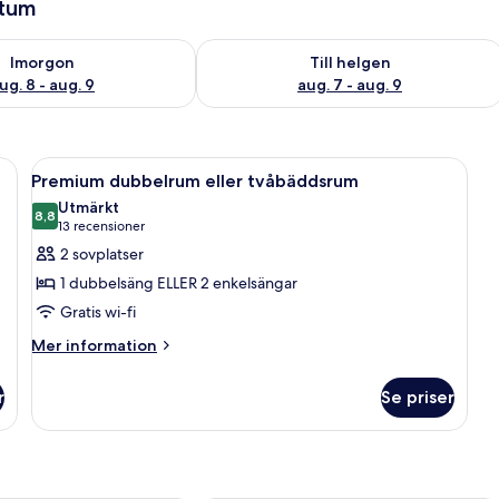
atum
llgängligheten för imorgon aug. 8 - aug. 9
Kontrollera tillgängligheten för den h
Imorgon
Till helgen
ug. 8 - aug. 9
aug. 7 - aug. 9
, två kuddar, ett nattduksbord med en telefon och en tavla på väggen.
Öppna
Ett hotellrum med en stor säng, ett sk
7
Premium dubbelrum eller tvåbäddsrum
alla
Utmärkt
foton
8,8
8,8 av 10
(13 recensioner)
13 recensioner
för
2 sovplatser
Premium
1 dubbelsäng ELLER 2 enkelsängar
dubbelrum
Gratis wi-fi
eller
Mer
tvåbäddsrum
Mer information
information
om
r
Se priser
Premium
dubbelrum
eller
tvåbäddsrum