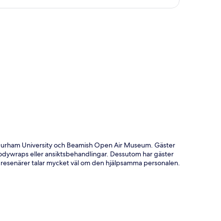
ta
 Durham University och Beamish Open Air Museum. Gäster
odywraps eller ansiktsbehandlingar. Dessutom har gäster
ra resenärer talar mycket väl om den hjälpsamma personalen.