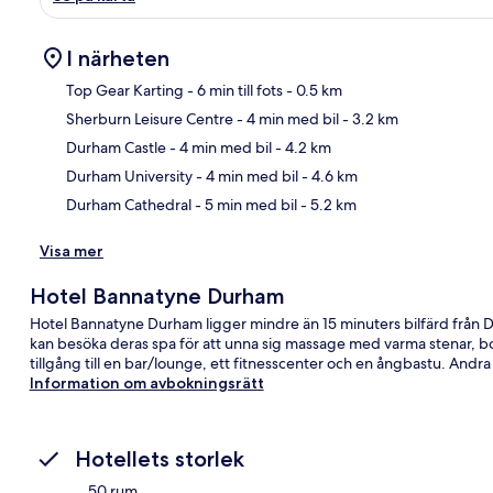
I närheten
Top Gear Karting
- 6 min till fots
- 0.5 km
Sherburn Leisure Centre
- 4 min med bil
- 3.2 km
Kar
Durham Castle
- 4 min med bil
- 4.2 km
Durham University
- 4 min med bil
- 4.6 km
Durham Cathedral
- 5 min med bil
- 5.2 km
Visa mer
Hotel Bannatyne Durham
Hotel Bannatyne Durham ligger mindre än 15 minuters bilfärd från
kan besöka deras spa för att unna sig massage med varma stenar, b
tillgång till en bar/lounge, ett fitnesscenter och en ångbastu. And
Information om avbokningsrätt
Hotellets storlek
50 rum