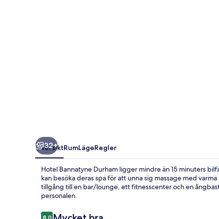
32+
Översikt
Rum
Läge
Regler
Hotel Bannatyne Durham ligger mindre än 15 minuters bil
kan besöka deras spa för att unna sig massage med varma 
tillgång till en bar/lounge, ett fitnesscenter och en ångb
personalen.
Recensioner
Mycket bra
8,0