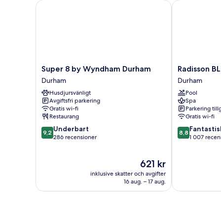
Super 8 by Wyndham Durham
Radisson BLU
Super
Radisson
Super 8 by Wyndham Durham
Radisson B
8
BLU
Durham
Durham
by
Hotel
Husdjursvänligt
Pool
Wyndham
Durham
Avgiftsfri parkering
Spa
Durham
Durham
Gratis wi-fi
Parkering till
Durham
Restaurang
Gratis wi-fi
9.2
8.8
Underbart
Fantastis
9,2
8,8
av
av
286 recensioner
1 007 recen
10,
10,
Underbart,
Fantastiskt,
Priset
621 kr
286 recensioner
1 007 recensi
är
inklusive skatter och avgifter
621 kr
16 aug. – 17 aug.