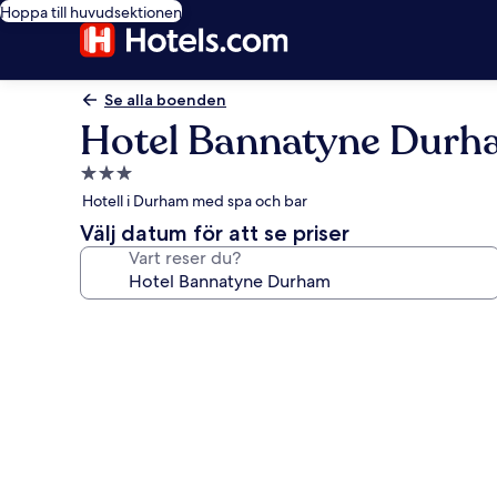
Hoppa till huvudsektionen
Se alla boenden
Hotel Bannatyne Dur
3.0-
stjärnigt
Hotell i Durham med spa och bar
boende
Välj datum för att se priser
Vart reser du?
Fotogalleri
för
Hotel
Bannatyne
Durham