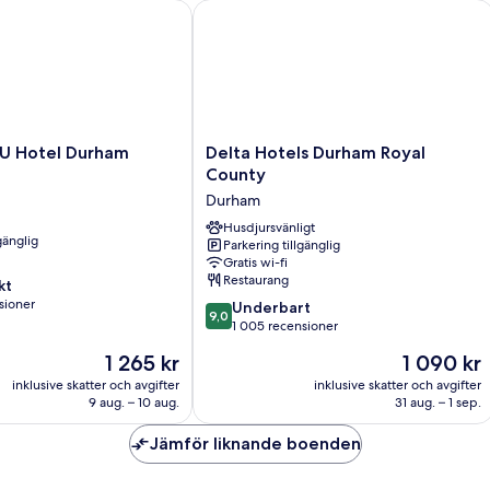
 Hotel Durham
Delta Hotels Durham Royal County
Delta
LU Hotel Durham
Delta Hotels Durham Royal
Hotels
County
Durham
Durham
Royal
County
Husdjursvänligt
gänglig
Parkering tillgänglig
Durham
Gratis wi-fi
Restaurang
kt
sioner
9.0
Underbart
9,0
av
1 005 recensioner
10,
Priset
Priset
1 265 kr
1 090 kr
oner
Underbart,
är
är
1 005 recensioner
inklusive skatter och avgifter
inklusive skatter och avgifter
1 265 kr
1 090 kr
9 aug. – 10 aug.
31 aug. – 1 sep.
Jämför liknande boenden