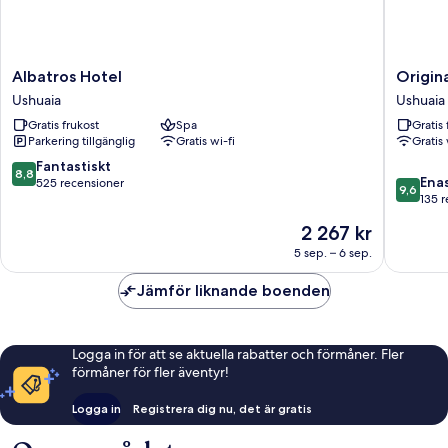
Albatros
Original
Albatros Hotel
Origin
Hotel
House
Ushuaia
Ushuaia
Ushuaia
Hotel
Gratis frukost
Spa
Gratis 
Boutiqu
Parkering tillgänglig
Gratis wi-fi
Gratis 
Ushuaia
8.8
Fantastiskt
8,8
9.6
Ena
av
525 recensioner
9,6
av
135 
10,
10,
Fantastiskt,
Priset
2 267 kr
Enaståe
525 recensioner
är
135 rece
5 sep. – 6 sep.
2 267 kr
Jämför liknande boenden
Logga in för att se aktuella rabatter och förmåner. Fler
förmåner för fler äventyr!
Logga in
Registrera dig nu, det är gratis