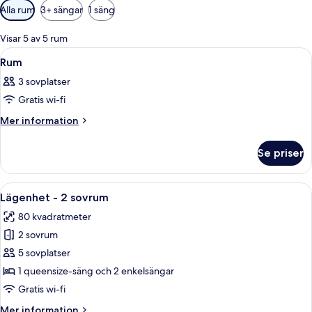
Tillgängliga
Alla rum
3+ sängar
1 säng
filter
för
Visar 5 av 5 rum
rum
Öppna
En snyggt bäddad säng med vita sängkl
11
Rum
alla
3 sovplatser
foton
Gratis wi-fi
för
Rum
Mer
Mer information
information
om
Se priser
Rum
Öppna
Ett hotellrum med två sängar, utsikt
9
Lägenhet - 2 sovrum
alla
80 kvadratmeter
foton
2 sovrum
för
Lägenhet
5 sovplatser
-
1 queensize-säng och 2 enkelsängar
2
Gratis wi-fi
sovrum
Mer
Mer information