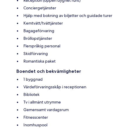
Reception (öppen dygnet runt)
Conciergetjänster
Hjälp med bokning av biljetter och guidade turer
Kemtvätt/tvättjänster
Bagageförvaring
Bröllopstjänster
Flerspråkig personal
Skidförvaring
Romantiska paket
Boendet och bekvämligheter
1 byggnad
Värdeförvaringsskåp i receptionen
Bibliotek
Tv i allmänt utrymme
Gemensamt vardagsrum
Fitnesscenter
Inomhuspool