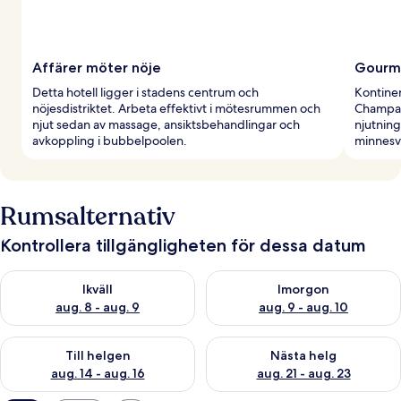
Affärer möter nöje
Gourme
Detta hotell ligger i stadens centrum och
Kontinen
nöjesdistriktet. Arbeta effektivt i mötesrummen och
Champag
njut sedan av massage, ansiktsbehandlingar och
njutnin
avkoppling i bubbelpoolen.
minnesv
Rumsalternativ
Kontrollera tillgängligheten för dessa datum
Kontrollera tillgängligheten för ikväll aug. 8 - aug. 9
Kontrollera tillgängligheten f
Ikväll
Imorgon
aug. 8 - aug. 9
aug. 9 - aug. 10
Kontrollera tillgängligheten för den här helgen aug. 14 - aug. 
Kontrollera tillgängligheten fö
Till helgen
Nästa helg
aug. 14 - aug. 16
aug. 21 - aug. 23