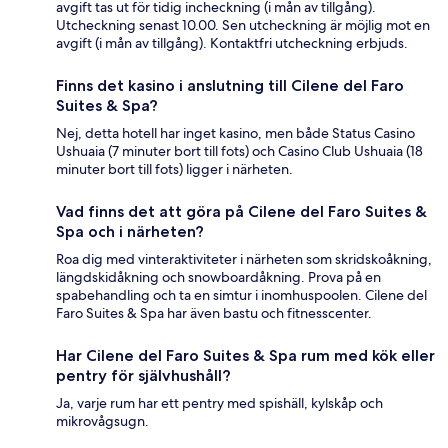
avgift tas ut för tidig incheckning (i mån av tillgång).
Utcheckning senast 10.00. Sen utcheckning är möjlig mot en
avgift (i mån av tillgång). Kontaktfri utcheckning erbjuds.
Finns det kasino i anslutning till Cilene del Faro
Suites & Spa?
Nej, detta hotell har inget kasino, men både Status Casino
Ushuaia (7 minuter bort till fots) och Casino Club Ushuaia (18
minuter bort till fots) ligger i närheten.
Vad finns det att göra på Cilene del Faro Suites &
Spa och i närheten?
Roa dig med vinteraktiviteter i närheten som skridskoåkning,
längdskidåkning och snowboardåkning. Prova på en
spabehandling och ta en simtur i inomhuspoolen. Cilene del
Faro Suites & Spa har även bastu och fitnesscenter.
Har Cilene del Faro Suites & Spa rum med kök eller
pentry för självhushåll?
Ja, varje rum har ett pentry med spishäll, kylskåp och
mikrovågsugn.