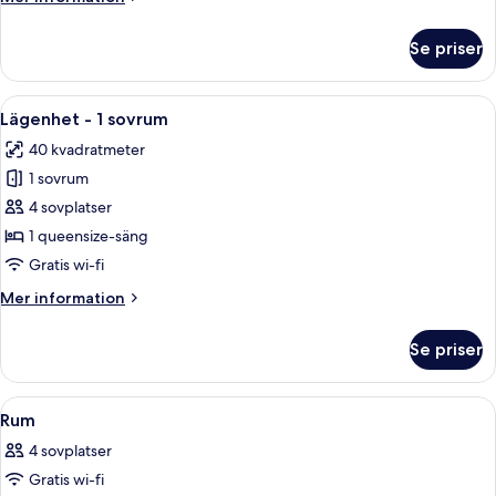
information
om
Se priser
Lägenhet
-
2
Öppna
Ett modernt vardagsrum med en soffa, 
10
sovrum
Lägenhet - 1 sovrum
alla
40 kvadratmeter
foton
1 sovrum
för
Lägenhet
4 sovplatser
-
1 queensize-säng
1
Gratis wi-fi
sovrum
Mer
Mer information
information
om
Se priser
Lägenhet
-
1
Öppna
Ett hotellrum med en stor säng, två s
14
sovrum
Rum
alla
4 sovplatser
foton
Gratis wi-fi
för