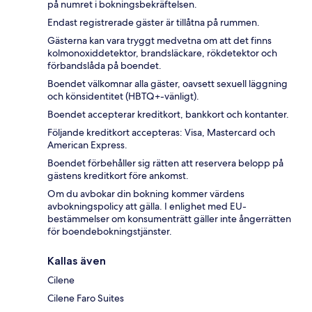
på numret i bokningsbekräftelsen.
Endast registrerade gäster är tillåtna på rummen.
Gästerna kan vara tryggt medvetna om att det finns
kolmonoxiddetektor, brandsläckare, rökdetektor och
förbandslåda på boendet.
Boendet välkomnar alla gäster, oavsett sexuell läggning
och könsidentitet (HBTQ+-vänligt).
Boendet accepterar kreditkort, bankkort och kontanter.
Följande kreditkort accepteras: Visa, Mastercard och
American Express.
Boendet förbehåller sig rätten att reservera belopp på
gästens kreditkort före ankomst.
Om du avbokar din bokning kommer värdens
avbokningspolicy att gälla. I enlighet med EU-
bestämmelser om konsumenträtt gäller inte ångerrätten
för boendebokningstjänster.
Kallas även
Cilene
Cilene Faro Suites