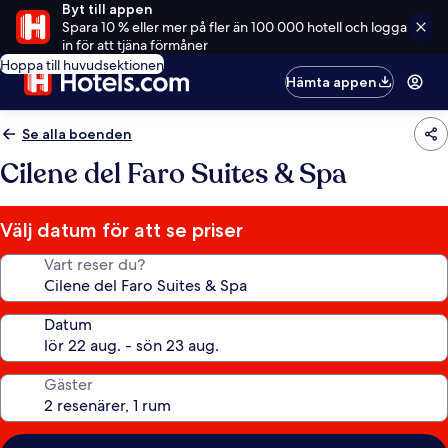
Byt till appen
Spara 10 % eller mer på fler än 100 000 hotell och logga
in för att tjäna förmåner
Hoppa till huvudsektionen
Hämta appen
Se alla boenden
Cilene del Faro Suites & Spa
Välj datum för att se priser
Vart reser du?
Datum
Gäster