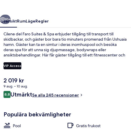
&
Spa
regående
Nästa
91+
Översikt
Rum
Läge
Regler
Cilene del Faro Suites & Spa erbjuder tillgång till transport till
skidbackar, och gäster bor bara tio minuters promenad från Ushuaia
hamn. Gäster kan ta en simtur i deras inomhuspool och besöka
deras spa för att unna sig djupmassage, bodywraps eller
ansiktsbehandlingar. Här får gäster tillgång till ett fitnesscenter och
en bastu, och på rummen finns både kylskåp och mikrovågsugnar.
Här får du dessutom tillgång till skidpass och skidförvaring. Andra
VIP Access
resenärer uppskattar den hjälpsamma personalen.
Det
2 019 kr
Boendets ingång
nuvarande
9 aug. – 10 aug.
priset
Recensioner
Utmärkt
8,8
är
Se alla 245 recensioner
8,8 av 10,
2 019 kr
Populära bekvämligheter
Pool
Gratis frukost