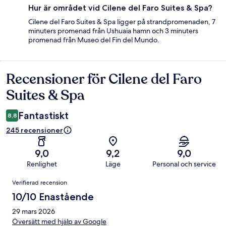
Hur är området vid Cilene del Faro Suites & Spa?
Cilene del Faro Suites & Spa ligger på strandpromenaden, 7
minuters promenad från Ushuaia hamn och 3 minuters
promenad från Museo del Fin del Mundo.
Recensioner för Cilene del Faro
Recensioner
Suites & Spa
Fantastiskt
8,8
245 recensioner
9,0
9,2
9,0
Renlighet
Läge
Personal och service
Recensioner
Verifierad recension
10/10 Enastående
29 mars 2026
Översätt med hjälp av Google