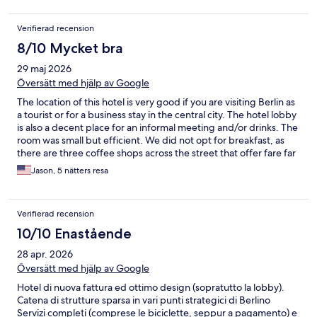
Verifierad recension
8/10 Mycket bra
29 maj 2026
Översätt med hjälp av Google
The location of this hotel is very good if you are visiting Berlin as
a tourist or for a business stay in the central city. The hotel lobby
is also a decent place for an informal meeting and/or drinks. The
room was small but efficient. We did not opt for breakfast, as
there are three coffee shops across the street that offer fare far
less expensive. One plus... the windows in the room open to let
Jason, 5 nätters resa
in fresh air. The air conditioning in the room struggled a bit
during higher-than-normal temperatures.
Verifierad recension
10/10 Enastående
28 apr. 2026
Översätt med hjälp av Google
Hotel di nuova fattura ed ottimo design (sopratutto la lobby).
Catena di strutture sparsa in vari punti strategici di Berlino
Servizi compleți (comprese le biciclette, seppur a pagamento) e