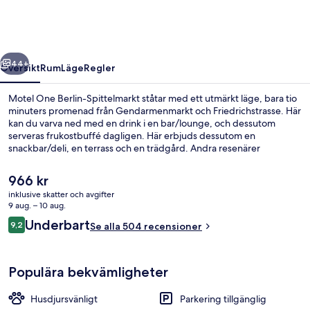
Spittelmarkt
regående
Nästa
44+
Översikt
Rum
Läge
Regler
Motel One Berlin-Spittelmarkt ståtar med ett utmärkt läge, bara tio
minuters promenad från Gendarmenmarkt och Friedrichstrasse. Här
kan du varva ned med en drink i en bar/lounge, och dessutom
serveras frukostbuffé dagligen. Här erbjuds dessutom en
snackbar/deli, en terrass och en trädgård. Andra resenärer
uppskattar den hjälpsamma personalen. Boendet ligger en kort
promenad från kollektivtrafik, bara några steg från Spittelmarkt U-
Det
966 kr
Bahn och till Hausvogteiplatz U-Bahn tar det 5 minuter att gå.
nuvarande
inklusive skatter och avgifter
priset
9 aug. – 10 aug.
Bar (på boendet)
är
Recensioner
Underbart
9,2
Se alla 504 recensioner
966 kr
9,2 av 10,
Populära bekvämligheter
Husdjursvänligt
Parkering tillgänglig