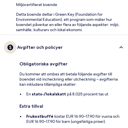
Miljöcertifierat boende
Detta boende deltar i Green Key (Foundation for
Environmental Education), ett program som mäter hur
boendet påverkar en eller flera av följande aspekter: miljö,
samhälle, kulturarv och lokal ekonomi.
Avgifter och policyer
Obligatoriska avgifter
Du kommer att ombes att betala följande avgifter till
boendet vid incheckning eller utcheckning – avgifterna
kan inkludera tillämpliga skatter:
En
stats-/lokalskatt
på 8.025 procent tas ut
Extra tillval
Frukostbuffé
kostar EUR 16.90–17.90 för vuxna och
EUR 16.90–17.90 för barn (ungefärliga priser).