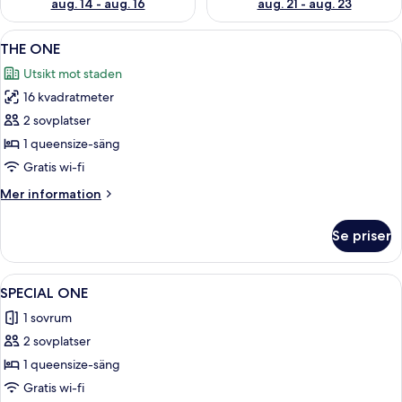
aug. 14 - aug. 16
aug. 21 - aug. 23
Öppna
En närbild på en turkosfärgad kudde s
4
THE ONE
alla
Utsikt mot staden
foton
16 kvadratmeter
för
THE
2 sovplatser
ONE
1 queensize-säng
Gratis wi-fi
Mer
Mer information
information
om
Se priser
THE
ONE
Öppna
Ett hotellrum med en stoppad sänggav
7
SPECIAL ONE
alla
1 sovrum
foton
2 sovplatser
för
SPECIAL
1 queensize-säng
ONE
Gratis wi-fi