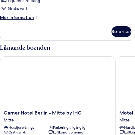
THE
1 queensize-säng
ONE
Gratis wi-fi
with
Mer
Mer information
a
information
balcony
om
Se priser
THE
ONE
with
Liknande boenden
a
balcony
Garner Hotel Berlin - Mitte by IHG
Motel On
Garner
Motel
Garner Hotel Berlin - Mitte by IHG
Motel 
Hotel
One
Mitte
Mitte
Berlin
Berlin-
Husdjursvänligt
Parkering tillgänglig
Husdju
-
Alexand
Gratis wi-fi
Luftkonditionering
Luftko
Mitte
Mitte