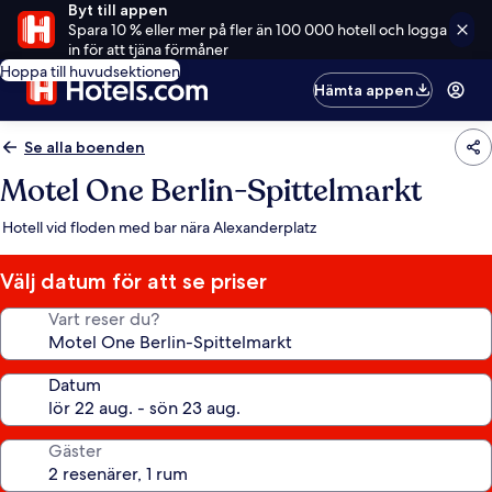
Byt till appen
Spara 10 % eller mer på fler än 100 000 hotell och logga
in för att tjäna förmåner
Hoppa till huvudsektionen
Hämta appen
Se alla boenden
Motel One Berlin-Spittelmarkt
Hotell vid floden med bar nära Alexanderplatz
Välj datum för att se priser
Vart reser du?
Datum
Gäster