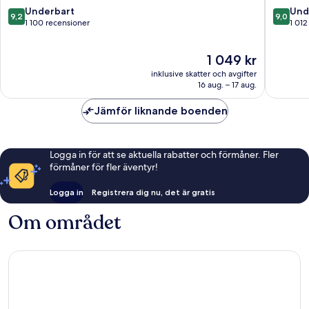
by
9.2
9.0
Underbart
Und
9,2
9,0
IHG
av
av
1 100 recensioner
1 012
Mitte
10,
10,
Underbart,
Underba
Priset
1 049 kr
1 100 recensioner
1 012 re
är
inklusive skatter och avgifter
1 049 kr
16 aug. – 17 aug.
Jämför liknande boenden
Logga in för att se aktuella rabatter och förmåner. Fler
förmåner för fler äventyr!
Logga in
Registrera dig nu, det är gratis
Om området