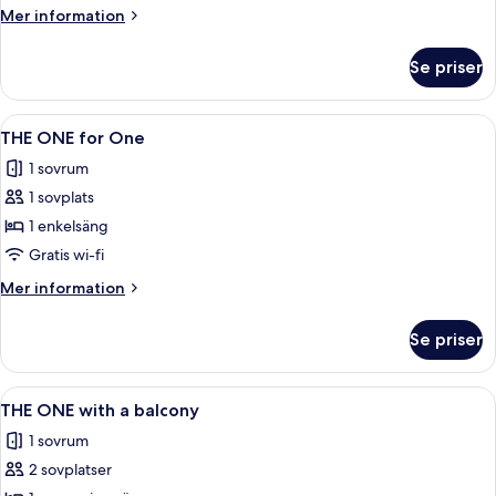
Mer
Mer information
information
om
Se priser
SPECIAL
ONE
Öppna
Ett hotellrum med en säng, ett skrivbo
5
THE ONE for One
alla
1 sovrum
foton
1 sovplats
för
THE
1 enkelsäng
ONE
Gratis wi-fi
for
Mer
Mer information
One
information
om
Se priser
THE
ONE
for
Öppna
Ett hotellrum med en stoppad sängga
8
One
THE ONE with a balcony
alla
1 sovrum
foton
2 sovplatser
för