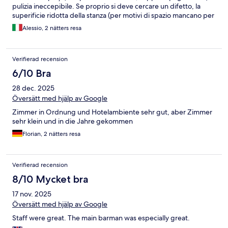
pulizia ineccepibile. Se proprio si deve cercare un difetto, la
superificie ridotta della stanza (per motivi di spazio mancano per
es. un vero e porprio armadio ed il frigo bar)
Alessio, 2 nätters resa
Verifierad recension
6/10 Bra
28 dec. 2025
Översätt med hjälp av Google
Zimmer in Ordnung und Hotelambiente sehr gut, aber Zimmer
sehr klein und in die Jahre gekommen
Florian, 2 nätters resa
Verifierad recension
8/10 Mycket bra
17 nov. 2025
Översätt med hjälp av Google
Staff were great. The main barman was especially great.