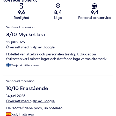
504 recensioner
9,6
8,4
9,4
Renlighet
Läge
Personal och service
Recensioner
Verifierad recension
8/10 Mycket bra
22 juli 2025
Översätt med hjälp av Google
Hotellet var jättebra och personalen trevlig. Utbudet på
frukosten var i minsta laget och det fanns inga varma alternativ.
Tanja, 4 nätters resa
Verifierad recension
10/10 Enastående
14 juni 2026
Översätt med hjälp av Google
De “Motel” tiene poco, un hotelazo!
Xavi, 1 natts resa