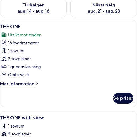
Kontrollera tillgängligheten för den här helgen aug. 14 - aug. 
Kontrollera tillgängligheten fö
Till helgen
Nästa helg
aug. 14 - aug. 16
aug. 21 - aug. 23
Öppna
Ett hotellrum med en stor säng, ett n
7
THE ONE
alla
Utsikt mot staden
foton
16 kvadratmeter
för
THE
1 sovrum
ONE
2 sovplatser
1 queensize-säng
Gratis wi-fi
Mer
Mer information
information
om
Se priser
THE
ONE
Öppna
Ett hotellrum med utsikt över stadsbild
6
THE ONE with view
alla
1 sovrum
foton
2 sovplatser
för