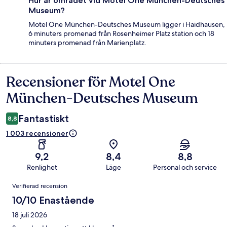
Hur är området vid Motel One München-Deutsches
Museum?
Motel One München-Deutsches Museum ligger i Haidhausen,
6 minuters promenad från Rosenheimer Platz station och 18
minuters promenad från Marienplatz.
Recensioner för Motel One
Recensioner
München-Deutsches Museum
Fantastiskt
8,8
1 003 recensioner
9,2
8,4
8,8
Renlighet
Läge
Personal och service
Recensioner
Verifierad recension
10/10 Enastående
18 juli 2026