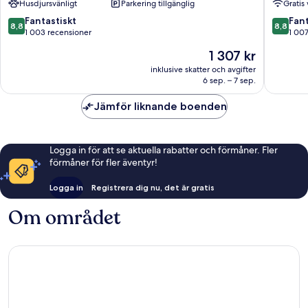
Husdjursvänligt
Parkering tillgänglig
Gratis 
City
Centre
8.8
8.8
Fantastiskt
Fant
8,8
8,8
by
av
av
1 003 recensioner
1 00
IHG
10,
10,
Priset
1 307 kr
Haidhau
Fantastiskt,
Fantastis
är
1 003 recensioner
1 007 re
inklusive skatter och avgifter
1 307 kr
6 sep. – 7 sep.
Jämför liknande boenden
Logga in för att se aktuella rabatter och förmåner. Fler
förmåner för fler äventyr!
Logga in
Registrera dig nu, det är gratis
Om området