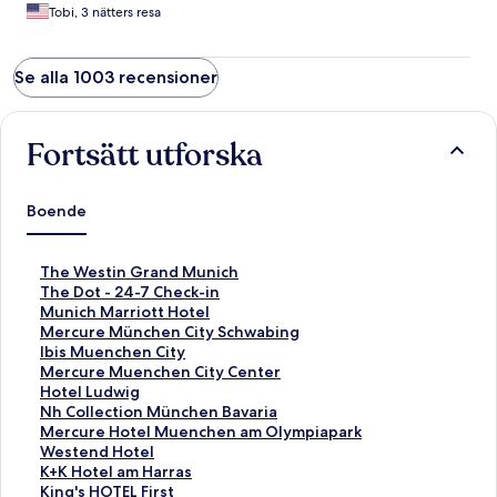
Tobi, 3 nätters resa
Se alla 1003 recensioner
Fortsätt utforska
Boende
L
The Westin Grand Munich
ä
L
The Dot - 24-7 Check-in
n
ä
L
Munich Marriott Hotel
k
n
ä
L
Mercure München City Schwabing
t
k
n
ä
L
Ibis Muenchen City
i
t
k
n
ä
L
Mercure Muenchen City Center
l
i
t
k
n
ä
L
Hotel Ludwig
l
l
i
t
k
n
ä
L
Nh Collection München Bavaria
s
l
l
i
t
k
n
ä
L
Mercure Hotel Muenchen am Olympiapark
i
s
l
l
i
t
k
n
ä
L
Westend Hotel
d
i
s
l
l
i
t
k
n
ä
L
K+K Hotel am Harras
a
d
i
s
l
l
i
t
k
n
ä
L
King's HOTEL First