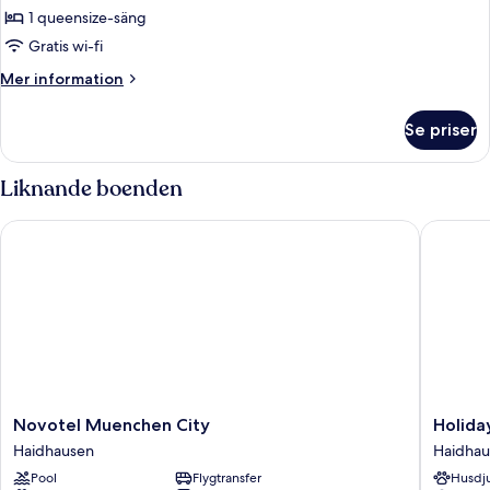
THE
1 queensize-säng
ONE
Gratis wi-fi
with
Mer
Mer information
view
information
om
Se priser
THE
ONE
with
Liknande boenden
view
Novotel Muenchen City
Holiday 
Novotel
Holiday
Novotel Muenchen City
Holida
Muenchen
Inn
Haidhausen
Haidhau
City
Munich
Pool
Flygtransfer
Husdju
Haidhausen
-