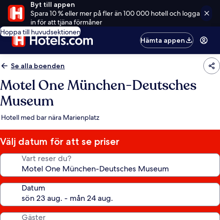
Byt till appen
Spara 10 % eller mer på fler än 100 000 hotell och logga
in för att tjäna förmåner
Hoppa till huvudsektionen
Hämta appen
Se alla boenden
Motel One München-Deutsches
Museum
Hotell med bar nära Marienplatz
Välj datum för att se priser
Vart reser du?
Datum
Gäster