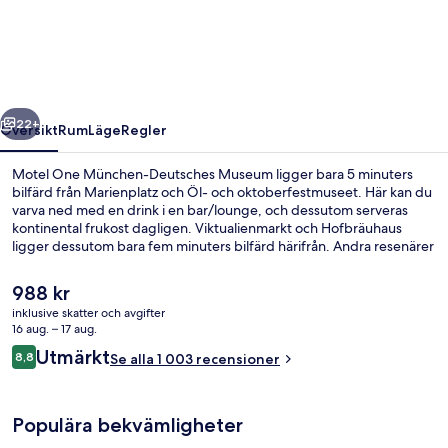
München-
Deutsches
Museum
regående
Nästa
22+
Översikt
Rum
Läge
Regler
Motel One München-Deutsches Museum ligger bara 5 minuters
bilfärd från Marienplatz och Öl- och oktoberfestmuseet. Här kan du
varva ned med en drink i en bar/lounge, och dessutom serveras
kontinental frukost dagligen. Viktualienmarkt och Hofbräuhaus
ligger dessutom bara fem minuters bilfärd härifrån. Andra resenärer
talar mycket väl om den hjälpsamma personalen. Kollektivtrafik finns
i närheten. Till Rosenheimer Platz station tar det 6 minuter att gå och
Det
988 kr
till Deutsches Museum spårvagnshållplats är det 6 minuter.
nuvarande
inklusive skatter och avgifter
priset
16 aug. – 17 aug.
Bar (på boendet)
är
Recensioner
Utmärkt
8,8
Se alla 1 003 recensioner
988 kr
8,8 av 10,
Populära bekvämligheter