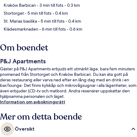
Kraków Barbican
- 3 min till fots
- 0.3 km
Stortorget
- 5 min till fots
- 0.4 km
St. Marias basilika
- 5 min till fots
- 0.4 km
Klädesmarknaden
- 6 min till fots
- 0.6 km
Om boendet
P&J Apartments
Gäster på P&J Apartments erbjuds ett utmärkt läge, bara fem minuters
promenad från Stortorget och Kraków Barbican. Du kan äta gott på
deras restaurang eller varva ned efter en lång dag med en drink i en
bar/lounge. Det finns kylskåp och mikrovågsugnar i alla lägenheter, som
även erbjuder LCD-tv och matbord. Andra resenärer uppskattar den
hjälpsamma personalen och läget.
Information om avbokningsrätt
Mer om detta boende
Översikt