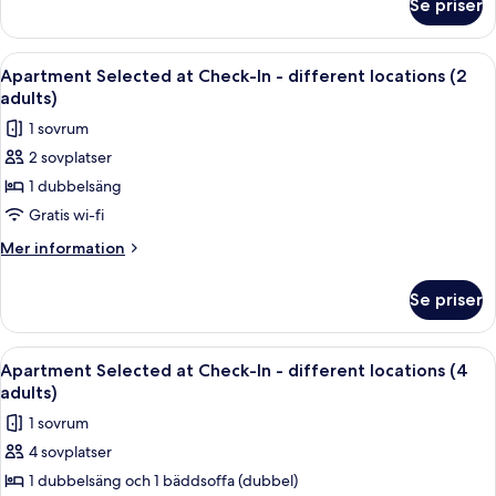
Se priser
Lägenhet
Comfort
(Floriańska
Öppna
Ett modernt sovrum med en säng, ett s
14
Street)
Apartment Selected at Check-In - different locations (2
alla
adults)
foton
1 sovrum
för
2 sovplatser
Apartment
1 dubbelsäng
Selected
at
Gratis wi-fi
Check-
Mer
Mer information
In
information
om
-
Se priser
Apartment
different
Selected
locations
at
Öppna
En snyggt bäddad säng med ett mörkt 
16
(2
Check-
Apartment Selected at Check-In - different locations (4
alla
In
adults)
adults)
-
foton
1 sovrum
different
för
locations
4 sovplatser
Apartment
(2
1 dubbelsäng och 1 bäddsoffa (dubbel)
Selected
adults)