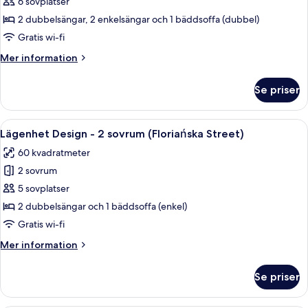
Lägenhet
6 sovplatser
Comfort
2 dubbelsängar, 2 enkelsängar och 1 bäddsoffa (dubbel)
-
Gratis wi-fi
2
Mer
Mer information
sovrum
information
(Floriańska
om
Se priser
Lägenhet
Street)
Comfort
-
Öppna
Ett hotellrum med två sängar, ett trägo
22
2
Lägenhet Design - 2 sovrum (Floriańska Street)
alla
sovrum
60 kvadratmeter
(Floriańska
foton
Street)
2 sovrum
för
Lägenhet
5 sovplatser
Design
2 dubbelsängar och 1 bäddsoffa (enkel)
-
Gratis wi-fi
2
Mer
Mer information
sovrum
information
(Floriańska
om
Se priser
Lägenhet
Street)
Design
-