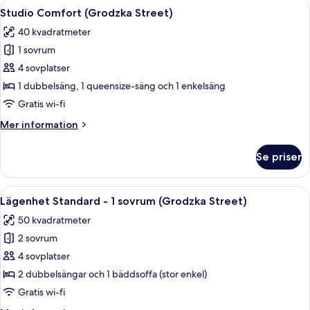
Öppna
En dubbelsäng med vita sängkläder oc
4
2
Studio Comfort (Grodzka Street)
alla
sovrum
40 kvadratmeter
(Floriańska
foton
Street)
1 sovrum
för
Studio
4 sovplatser
Comfort
1 dubbelsäng, 1 queensize-säng och 1 enkelsäng
(Grodzka
Gratis wi-fi
Street)
Mer
Mer information
information
om
Se priser
Studio
Comfort
(Grodzka
Öppna
Lägenhet Standard - 1 sovrum (Grodzka 
14
Street)
Lägenhet Standard - 1 sovrum (Grodzka Street)
alla
50 kvadratmeter
foton
2 sovrum
för
Lägenhet
4 sovplatser
Standard
2 dubbelsängar och 1 bäddsoffa (stor enkel)
-
Gratis wi-fi
1