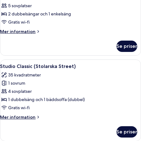
Lägenhet
5 sovplatser
Classic
2 dubbelsängar och 1 enkelsäng
-
Gratis wi-fi
2
Mer
Mer information
sovrum
information
(Stolarska
om
Se priser
Lägenhet
Street)
Classic
-
Öppna
Ett modernt sovrum med en säng, en v
25
2
Studio Classic (Stolarska Street)
alla
sovrum
35 kvadratmeter
(Stolarska
foton
Street)
1 sovrum
för
Studio
4 sovplatser
Classic
1 dubbelsäng och 1 bäddsoffa (dubbel)
(Stolarska
Gratis wi-fi
Street)
Mer
Mer information
information
om
Se priser
Studio
Classic