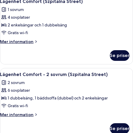
6
Street)
Lägenhet Comfort (Szpitalna Street)
alla
1 sovrum
foton
4 sovplatser
för
Lägenhet
2 enkelsängar och 1 dubbelsäng
Comfort
Gratis wi-fi
(Szpitalna
Mer
Mer information
Street)
information
om
Se priser
Lägenhet
Comfort
(Szpitalna
Öppna
Ett hotellrum med en säng, ett skrivbor
8
Street)
Lägenhet Comfort - 2 sovrum (Szpitalna Street)
alla
2 sovrum
foton
6 sovplatser
för
Lägenhet
1 dubbelsäng, 1 bäddsoffa (dubbel) och 2 enkelsängar
Comfort
Gratis wi-fi
-
Mer
Mer information
2
information
sovrum
om
Se priser
Lägenhet
(Szpitalna