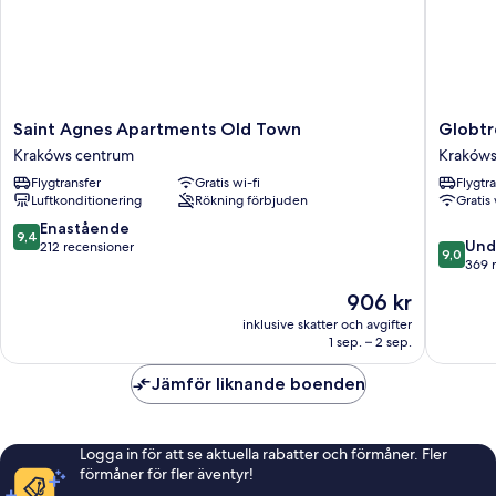
Saint
Globtro
Saint Agnes Apartments Old Town
Globtr
Agnes
Guest
Krakóws centrum
Krakóws 
Apartments
House
Flygtransfer
Gratis wi-fi
Flygtr
Old
Krakóws
Luftkonditionering
Rökning förbjuden
Gratis 
Town
historisk
Krakóws
stadskä
9.4
Enastående
9,4
9.0
centrum
Und
av
212 recensioner
9,0
av
369 
10,
10,
Enastående,
Priset
906 kr
Underba
212 recensioner
är
369 rec
inklusive skatter och avgifter
906 kr
1 sep. – 2 sep.
Jämför liknande boenden
Logga in för att se aktuella rabatter och förmåner. Fler
förmåner för fler äventyr!