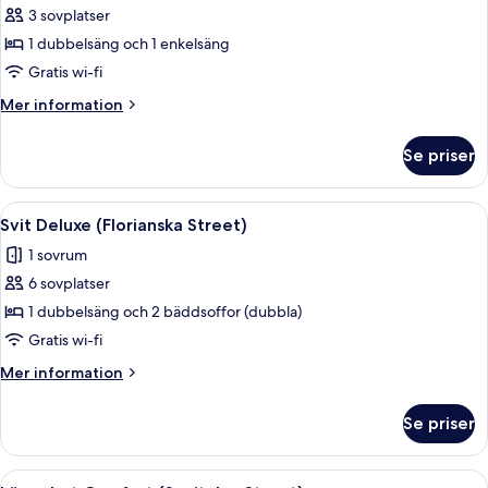
bäddsoffa
3 sovplatser
för
(Florianska
Studiosvit
1 dubbelsäng och 1 enkelsäng
Street)
Deluxe
Gratis wi-fi
(Floriańska
Mer
Mer information
Street)
information
om
Se priser
Studiosvit
Deluxe
(Floriańska
Öppna
Ett sovrum med en stor säng, en smin
6
Street)
Svit Deluxe (Florianska Street)
alla
1 sovrum
foton
6 sovplatser
för
Svit
1 dubbelsäng och 2 bäddsoffor (dubbla)
Deluxe
Gratis wi-fi
(Florianska
Mer
Mer information
Street)
information
om
Se priser
Svit
Deluxe
(Florianska
Öppna
Ett hotellrum med en säng, två sängbor