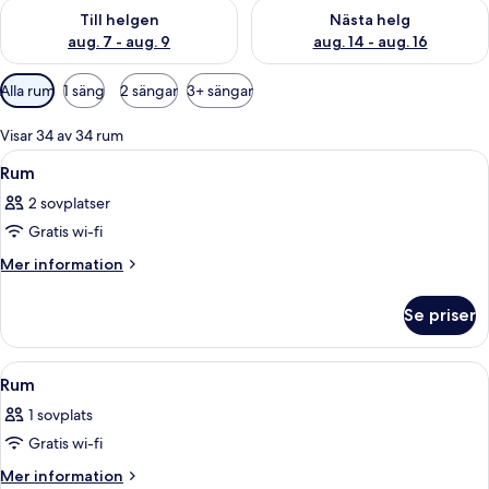
Kontrollera tillgängligheten för den här helgen aug. 7 - aug. 9
Kontrollera tillgängligheten fö
Till helgen
Nästa helg
aug. 7 - aug. 9
aug. 14 - aug. 16
Tillgängliga
Alla rum
1 säng
2 sängar
3+ sängar
filter
för
Visar 34 av 34 rum
rum
Öppna
Ett kompakt hotellrum med en säng, ett
12
Rum
alla
2 sovplatser
foton
Gratis wi-fi
för
Rum
Mer
Mer information
information
om
Se priser
Rum
Öppna
Ett hotellrum med en säng, ett matbord 
21
Rum
alla
1 sovplats
foton
Gratis wi-fi
för
Rum
Mer
Mer information