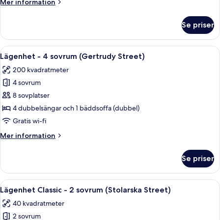
Mer
Mer information
sovrum
information
(Grodzka
om
Se priser
Lägenhet
Street)
Standard
-
Öppna
Ett modernt vardagsrum med en soffa,
10
1
Lägenhet - 4 sovrum (Gertrudy Street)
alla
sovrum
200 kvadratmeter
(Grodzka
foton
Street)
4 sovrum
för
Lägenhet
8 sovplatser
-
4 dubbelsängar och 1 bäddsoffa (dubbel)
4
Gratis wi-fi
sovrum
Mer
Mer information
(Gertrudy
information
Street)
om
Se priser
Lägenhet
-
4
Öppna
Ett sovrum med trägolv, en säng med s
12
sovrum
Lägenhet Classic - 2 sovrum (Stolarska Street)
alla
(Gertrudy
40 kvadratmeter
Street)
foton
2 sovrum
för