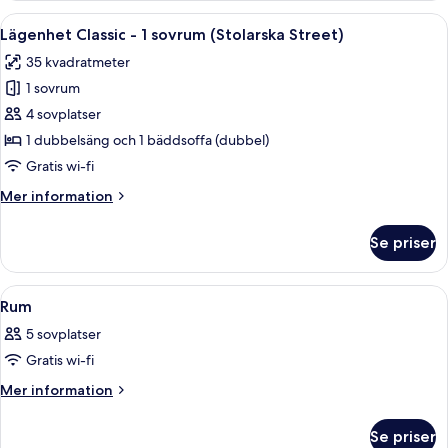
(Stolarska
Öppna
Ett modernt rum med en säng, en soffa
20
Street)
Lägenhet Classic - 1 sovrum (Stolarska Street)
alla
35 kvadratmeter
foton
1 sovrum
för
Lägenhet
4 sovplatser
Classic
1 dubbelsäng och 1 bäddsoffa (dubbel)
-
Gratis wi-fi
1
Mer
Mer information
sovrum
information
(Stolarska
om
Se priser
Lägenhet
Street)
Classic
-
Öppna
Ett sovrum med trägolv, en säng, en st
12
1
Rum
alla
sovrum
5 sovplatser
(Stolarska
foton
Street)
Gratis wi-fi
för
Rum
Mer
Mer information
information
om
Se priser
Rum