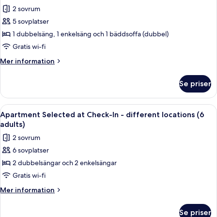
-
foton
2 sovrum
different
för
locations
5 sovplatser
Apartment
(3
1 dubbelsäng, 1 enkelsäng och 1 bäddsoffa (dubbel)
Selected
adults)
at
Gratis wi-fi
Check-
Mer
Mer information
In
information
om
-
Se priser
Apartment
different
Selected
locations
at
Öppna
Ett sovrum med en säng, en stol, en sp
11
(5
Check-
Apartment Selected at Check-In - different locations (6
alla
In
adults)
adults)
-
foton
2 sovrum
different
för
locations
6 sovplatser
Apartment
(5
2 dubbelsängar och 2 enkelsängar
Selected
adults)
at
Gratis wi-fi
Check-
Mer
Mer information
In
information
om
-
Se priser
Apartment