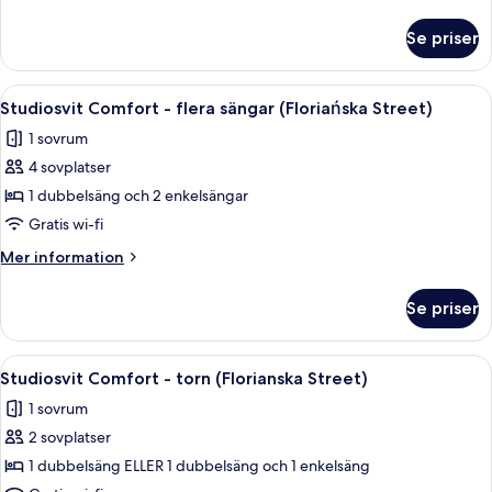
Street)
information
om
Se priser
Studiosvit
Comfort
(Florianska
Öppna
Ett hotellrum med en stor säng, en sof
1
Street)
Studiosvit Comfort - flera sängar (Floriańska Street)
alla
1 sovrum
foton
4 sovplatser
för
Studiosvit
1 dubbelsäng och 2 enkelsängar
Comfort
Gratis wi-fi
-
Mer
Mer information
flera
information
sängar
om
Se priser
Studiosvit
(Floriańska
Comfort
Street)
-
Öppna
Ett kompakt bostadsutrymme med en sä
3
flera
Studiosvit Comfort - torn (Florianska Street)
alla
sängar
1 sovrum
(Floriańska
foton
Street)
2 sovplatser
för
Studiosvit
1 dubbelsäng ELLER 1 dubbelsäng och 1 enkelsäng