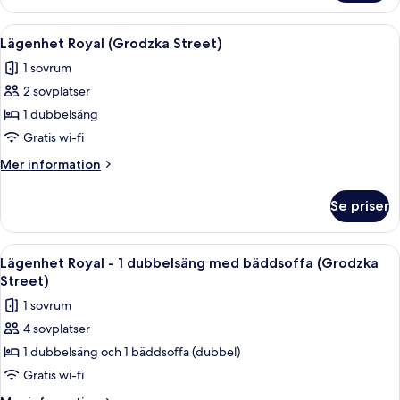
Comfort
Street)
-
Öppna
Ett rum med en säng, sängbord, en sto
4
2
Lägenhet Royal (Grodzka Street)
alla
sovrum
1 sovrum
(Szpitalna
foton
Street)
2 sovplatser
för
Lägenhet
1 dubbelsäng
Royal
Gratis wi-fi
(Grodzka
Mer
Mer information
Street)
information
om
Se priser
Lägenhet
Royal
(Grodzka
Öppna
Ett sovrum med en stor säng, en träga
3
Street)
Lägenhet Royal - 1 dubbelsäng med bäddsoffa (Grodzka
alla
Street)
foton
1 sovrum
för
4 sovplatser
Lägenhet
1 dubbelsäng och 1 bäddsoffa (dubbel)
Royal
-
Gratis wi-fi
1