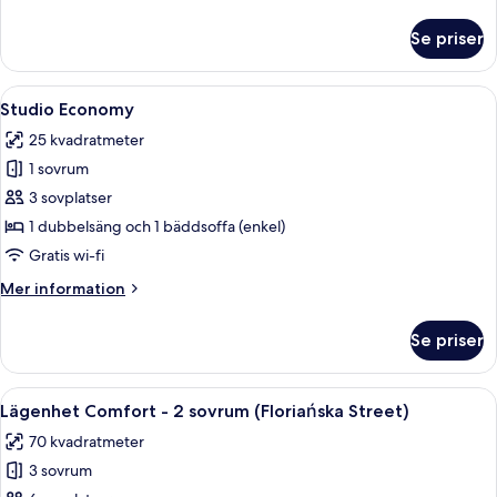
information
om
Se priser
Rum
Öppna
Skrivbord, arbetsyta för laptop, strykj
31
Studio Economy
alla
25 kvadratmeter
foton
1 sovrum
för
Studio
3 sovplatser
Economy
1 dubbelsäng och 1 bäddsoffa (enkel)
Gratis wi-fi
Mer
Mer information
information
om
Se priser
Studio
Economy
Öppna
Ett modernt kök med vita skåp, ett gla
12
Lägenhet Comfort - 2 sovrum (Floriańska Street)
alla
70 kvadratmeter
foton
3 sovrum
för