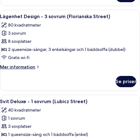
Öppna
Ett modernt vardagsrum med ett matbo
23
Lägenhet Design - 3 sovrum (Florianska Street)
alla
80 kvadratmeter
foton
3 sovrum
för
Lägenhet
8 sovplatser
Design
2 queensize-sängar, 3 enkelsängar och 1 bäddsoffa (dubbel)
-
Gratis wi-fi
3
Mer
Mer information
sovrum
information
(Florianska
om
Se priser
Lägenhet
Street)
Design
-
Öppna
Ett modernt vardagsrum med en platt-TV
17
3
Svit Deluxe - 1 sovrum (Lubicz Street)
alla
sovrum
40 kvadratmeter
(Florianska
foton
Street)
1 sovrum
för
Svit
3 sovplatser
Deluxe
1 queensize-säng och 1 bäddsoffa (enkel)