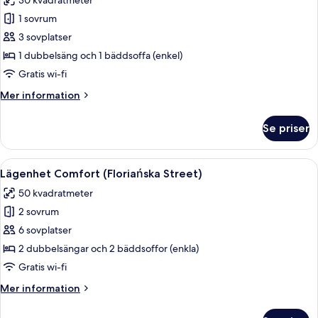
30 kvadratmeter
(Lubicz
foton
Street)
1 sovrum
för
Studio
3 sovplatser
Classic
1 dubbelsäng och 1 bäddsoffa (enkel)
-
Gratis wi-fi
1
Mer
Mer information
dubbelsäng
information
med
om
Se priser
Studio
bäddsoffa
Classic
-
Öppna
Ett sovrum med en säng, sängbord, en 
15
1
Lägenhet Comfort (Floriańska Street)
alla
dubbelsäng
50 kvadratmeter
med
foton
bäddsoffa
2 sovrum
för
Lägenhet
6 sovplatser
Comfort
2 dubbelsängar och 2 bäddsoffor (enkla)
(Floriańska
Gratis wi-fi
Street)
Mer
Mer information
information
om