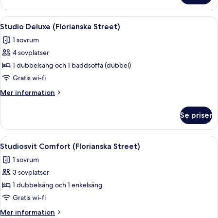
different
Selected
locations
at
Öppna
Ett modernt vardagsrum med en soffa, 
15
(6
Check-
Studio Deluxe (Florianska Street)
alla
In
adults)
1 sovrum
-
foton
different
4 sovplatser
för
locations
Studio
1 dubbelsäng och 1 bäddsoffa (dubbel)
(6
Deluxe
adults)
Gratis wi-fi
(Florianska
Mer
Mer information
Street)
information
om
Se priser
Studio
Deluxe
(Florianska
Öppna
Ett modernt hotellrum med en soffa, fåt
4
Street)
Studiosvit Comfort (Florianska Street)
alla
1 sovrum
foton
3 sovplatser
för
Studiosvit
1 dubbelsäng och 1 enkelsäng
Comfort
Gratis wi-fi
(Florianska
Mer
Mer information