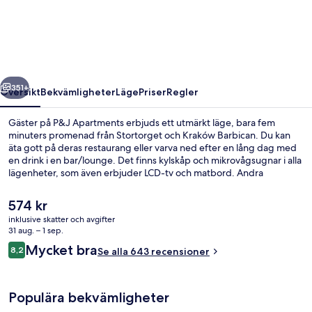
regående
Nästa
351+
Översikt
Bekvämligheter
Läge
Priser
Regler
Gäster på P&J Apartments erbjuds ett utmärkt läge, bara fem
minuters promenad från Stortorget och Kraków Barbican. Du kan
äta gott på deras restaurang eller varva ned efter en lång dag med
en drink i en bar/lounge. Det finns kylskåp och mikrovågsugnar i alla
lägenheter, som även erbjuder LCD-tv och matbord. Andra
resenärer uppskattar den hjälpsamma personalen och läget.
Det
574 kr
nuvarande
inklusive skatter och avgifter
priset
31 aug. – 1 sep.
Svit Deluxe - 1 sovrum (Lubicz Street) 
är
Recensioner
Mycket bra
8,2
Se alla 643 recensioner
574 kr
8,2 av 10,
Populära bekvämligheter