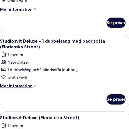
Comfort
Gratis wi-fi
-
Mer
Mer information
torn
information
(Florianska
om
Se priser
Studiosvit
Street)
Comfort
-
Öppna
Ett välordnat sovrum med en säng, gr
8
torn
Studiosvit Deluxe - 1 dubbelsäng med bäddsoffa
alla
(Florianska
(Florianska Street)
Street)
foton
1 sovrum
för
4 sovplatser
Studiosvit
1 dubbelsäng och 1 bäddsoffa (dubbel)
Deluxe
-
Gratis wi-fi
1
Mer
Mer information
dubbelsäng
information
om
med
Se priser
Studiosvit
bäddsoffa
Deluxe
(Florianska
-
Öppna
Ett modernt sovrum med en stor säng,
4
Street)
1
Studiosvit Deluxe (Floriańska Street)
alla
dubbelsäng
1 sovrum
med
foton