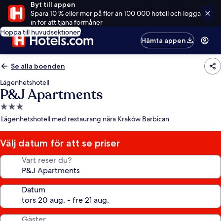
Byt till appen
Spara 10 % eller mer på fler än 100 000 hotell och logga
in för att tjäna förmåner
Hoppa till huvudsektionen
Hämta appen
Se alla boenden
Lägenhetshotell
P&J Apartments
3.0-
stjärnigt
Lägenhetshotell med restaurang nära Kraków Barbican
boende
Välj datum för att se priser
Vart reser du?
Datum
Gäster