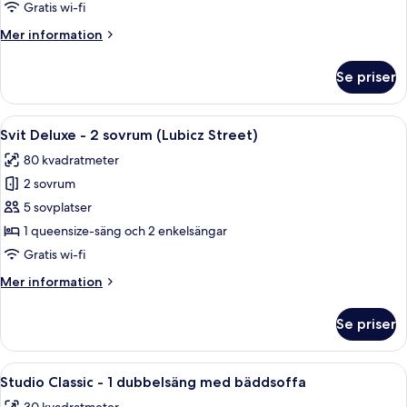
-
Gratis wi-fi
1
Mer
Mer information
sovrum
information
(Lubicz
om
Se priser
Svit
Street)
Deluxe
-
Öppna
Ett modernt vardagsrum med en soffa, e
17
1
Svit Deluxe - 2 sovrum (Lubicz Street)
alla
sovrum
80 kvadratmeter
(Lubicz
foton
Street)
2 sovrum
för
Svit
5 sovplatser
Deluxe
1 queensize-säng och 2 enkelsängar
-
Gratis wi-fi
2
Mer
Mer information
sovrum
information
(Lubicz
om
Se priser
Svit
Street)
Deluxe
-
Öppna
Ett hotellrum med en säng, ett matbord 
19
2
Studio Classic - 1 dubbelsäng med bäddsoffa
alla
sovrum