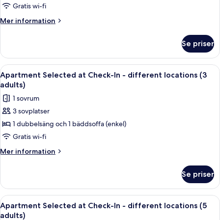
at
Gratis wi-fi
Check-
Mer
Mer information
In
information
om
-
Se priser
Apartment
different
Selected
locations
at
Öppna
Ett hotellrum med en säng, ett nattdu
20
(4
Check-
Apartment Selected at Check-In - different locations (3
alla
In
adults)
adults)
-
foton
1 sovrum
different
för
locations
3 sovplatser
Apartment
(4
1 dubbelsäng och 1 bäddsoffa (enkel)
Selected
adults)
at
Gratis wi-fi
Check-
Mer
Mer information
In
information
om
-
Se priser
Apartment
different
Selected
locations
at
Öppna
Skrivbord, arbetsyta för laptop, strykj
16
(3
Check-
Apartment Selected at Check-In - different locations (5
alla
In
adults)
adults)