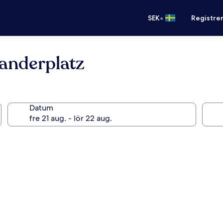
•
SEK
Registre
xanderplatz
Datum