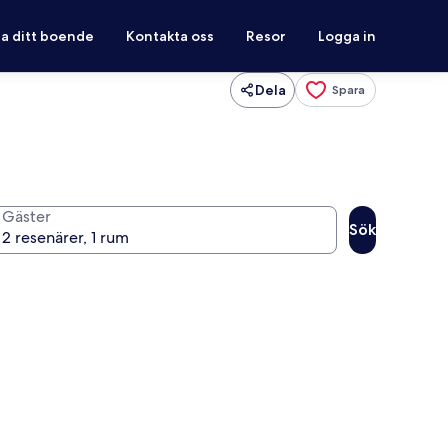
ra ditt boende
Kontakta oss
Resor
Logga in
Dela
Spara
Gäster
Sök