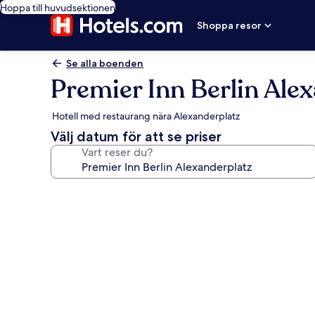
Hoppa till huvudsektionen
Shoppa resor
Se alla boenden
Premier Inn Berlin Ale
Hotell med restaurang nära Alexanderplatz
Välj datum för att se priser
Vart reser du?
Fotogalleri
för
Premier
Inn
Berlin
Alexanderplatz