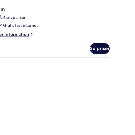
um
4 sovplatser
Gratis fast internet
er
r information
formation
m
Se priser
um