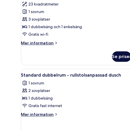
för
23 kvadratmeter
Standard
1 sovrum
trippelrum
3 sovplatser
1 dubbelsäng och 1 enkelsäng
Gratis wi-fi
Mer
Mer information
information
om
Se prise
Standard
trippelrum
Öppna
Standard dubbelrum - rullstols
6
Standard dubbelrum - rullstolsanpassad dusch
alla
1 sovrum
foton
2 sovplatser
för
Standard
1 dubbelsäng
dubbelrum
Gratis fast internet
-
Mer
Mer information
rullstolsanpassad
information
dusch
om
Standard