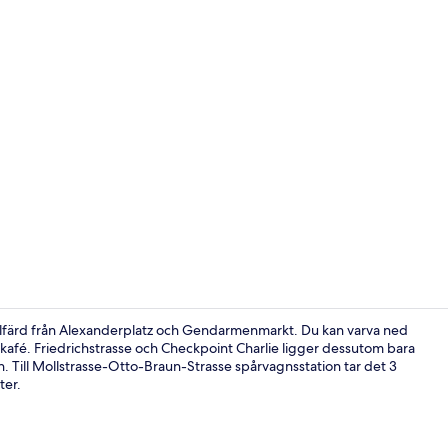
Bar (på boen
bilfärd från Alexanderplatz och Gendarmenmarkt. Du kan varva ned
 kafé. Friedrichstrasse och Checkpoint Charlie ligger dessutom bara
ten. Till Mollstrasse-Otto-Braun-Strasse spårvagnsstation tar det 3
Exteriör
ter.