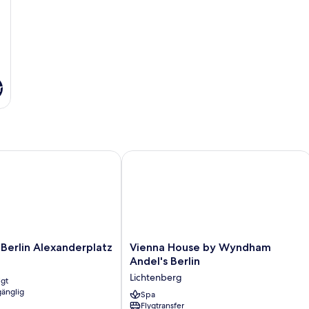
r
erlin Alexanderplatz
Vienna House by Wyndham Andel's Be
Vienna
 Berlin Alexanderplatz
Vienna House by Wyndham
House
Andel's Berlin
by
Lichtenberg
igt
z
Wyndham
gänglig
Andel's
Spa
Flygtransfer
Berlin