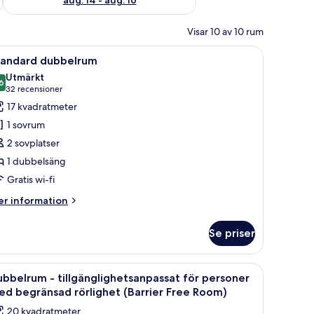
Visar 10 av 10 rum
ivbord, en stol, en TV och ett fönster med gardiner.
ppna
Ett hotellrum med en stor säng, ett skrivbord,
4
tandard dubbelrum
la
Utmärkt
oton
6
8,6 av 10
(32 recensioner)
32 recensioner
ör
17 kvadratmeter
tandard
1 sovrum
ubbelrum
2 sovplatser
1 dubbelsäng
Gratis wi-fi
er
r information
formation
m
Se priser
andard
bbelrum
ivbord, en stol och en tv.
ppna
Ett modernt hotellrum med en stor säng, ett sk
4
bbelrum - tillgänglighetsanpassat för personer
la
d begränsad rörlighet (Barrier Free Room)
oton
20 kvadratmeter