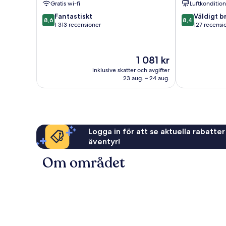
Gratis wi-fi
Luftkonditio
8.6
8.4
Fantastiskt
Väldigt b
8,6
8,4
av
av
1 313 recensioner
127 recensi
10,
10,
Fantastiskt,
Väldigt
1 313 recensioner
bra,
Priset
1 081 kr
127 recension
är
inklusive skatter och avgifter
1 081 kr
23 aug. – 24 aug.
Logga in för att se aktuella rabatter
äventyr!
Om området