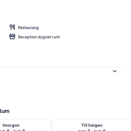
 varje dag mot avgift
Restaurang
Reception dygnet runt
atum
llgängligheten för imorgon aug. 8 - aug. 9
Kontrollera tillgängligheten för den h
Imorgon
Till helgen
ug. 8 - aug. 9
aug. 7 - aug. 9