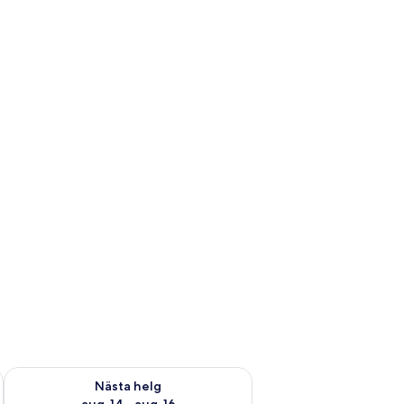
är helgen aug. 7 - aug. 9
Kontrollera tillgängligheten för nästa helg aug. 14 - aug. 16
Nästa helg
aug. 14 - aug. 16