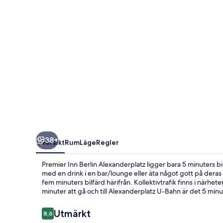
38+
Översikt
Rum
Läge
Regler
Premier Inn Berlin Alexanderplatz ligger bara 5 minuters 
med en drink i en bar/lounge eller äta något gott på deras
fem minuters bilfärd härifrån. Kollektivtrafik finns i närhe
minuter att gå och till Alexanderplatz U-Bahn är det 5 minu
Recensioner
Utmärkt
8,6
8,6 av 10,