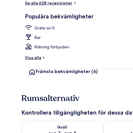
Se alla 628 recensioner
Frukostbuffé
Populära bekvämligheter
Gratis wi-fi
Bar
Rökning förbjuden
Visa alla
Främsta bekvämligheter
(6)
Rumsalternativ
Kontrollera tillgängligheten för dessa d
Kontrollera tillgängligheten för ikväll aug. 7 - aug. 8
Kontrollera ti
Ikväll
aug. 7 - aug. 8
a