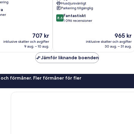
nering
Husdjursvänligt
Lichtenberg
Parkering tillgänglig
ra
oner
8.6
Fantastiskt
8,6
av
1 096 recensioner
10,
Fantastiskt,
Priset
Priset
707 kr
965 kr
er
1 096 recensioner
är
är
inklusive skatter och avgifter
inklusive skatter och avgifter
707 kr
965 kr
9 aug. – 10 aug.
30 aug. – 31 aug.
Jämför liknande boenden
 och förmåner. Fler förmåner för fler