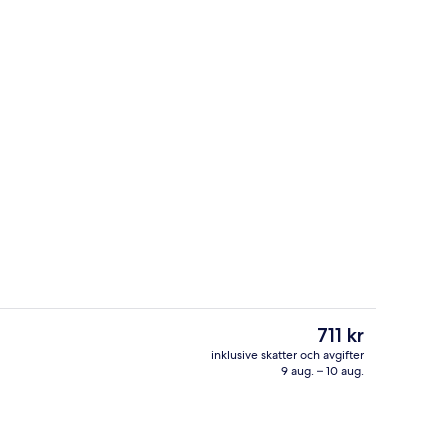
det)
Reception
Det
711 kr
nuvarande
inklusive skatter och avgifter
priset
9 aug. – 10 aug.
Lounge
är
711 kr