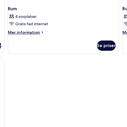
Rum
R
4 sovplatser
Gratis fast internet
Mer
M
Mer information
Me
information
in
om
o
r
Se priser
Rum
R