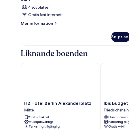
4 sovplatser
Gratis fast internet
Mer
Mer information
information
om
Se prise
Rum
Liknande boenden
H2 Hotel Berlin Alexanderplatz
Ibis Budget B
H2
Ibis
H2 Hotel Berlin Alexanderplatz
Ibis Budget
Hotel
Budget
Mitte
Friedrichshain
Berlin
Berlin
Gratis frukost
Husdjursvänl
Alexanderplatz
Alexanderplat
Husdjursvänligt
Parkering till
Mitte
Friedrichshain
Parkering tillgänglig
Gratis wi-fi