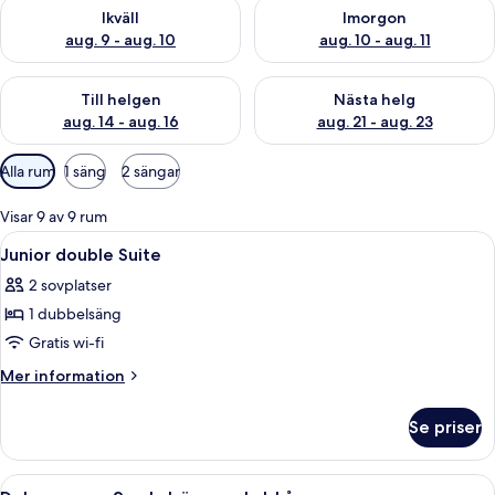
Kontrollera tillgängligheten för ikväll aug. 9 - aug. 10
Kontrollera tillgängligheten fö
Ikväll
Imorgon
aug. 9 - aug. 10
aug. 10 - aug. 11
Kontrollera tillgängligheten för den här helgen aug. 14 - aug. 
Kontrollera tillgängligheten fö
Till helgen
Nästa helg
aug. 14 - aug. 16
aug. 21 - aug. 23
Tillgängliga
Alla rum
1 säng
2 sängar
filter
för
Visar 9 av 9 rum
rum
Öppna
Sängtillbehör av högsta kvalitet och
2
Junior double Suite
alla
2 sovplatser
foton
1 dubbelsäng
för
Junior
Gratis wi-fi
double
Mer
Mer information
Suite
information
om
Se priser
Junior
double
Suite
Öppna
Ett hotellrum med en stor säng, ett skr
7