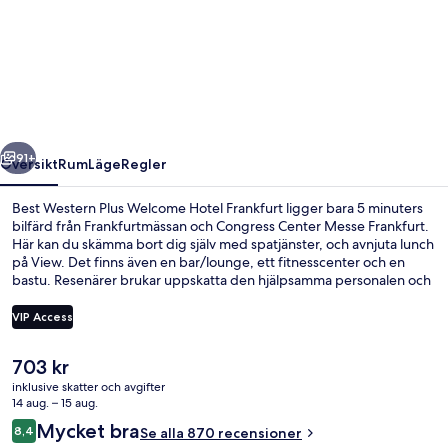
Western
Plus
Welcome
Hotel
Frankfurt
regående
Nästa
91+
Översikt
Rum
Läge
Regler
Best Western Plus Welcome Hotel Frankfurt ligger bara 5 minuters
bilfärd från Frankfurtmässan och Congress Center Messe Frankfurt.
Här kan du skämma bort dig själv med spatjänster, och avnjuta lunch
på View. Det finns även en bar/lounge, ett fitnesscenter och en
bastu. Resenärer brukar uppskatta den hjälpsamma personalen och
den generella standarden. Kollektivtrafik finns i närheten. Det är
bara några steg till Leonardo-da-Vinci-Allee spårvagnshållplats och
VIP Access
till An der Dammheide spårvagnshållplats tar det 7 minuter att gå.
Det
703 kr
Mötesrum
nuvarande
inklusive skatter och avgifter
priset
14 aug. – 15 aug.
är
Recensioner
Mycket bra
8,4
Se alla 870 recensioner
703 kr
8,4 av 10,