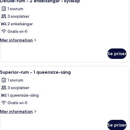
Deluxe-rum - 2 enkelsängar - kylskåp
alla
1 sovrum
foton
3 sovplatser
för
Deluxe-
2 enkelsängar
rum
Gratis wi-fi
-
Mer
Mer information
2
information
enkelsängar
om
Se priser
Deluxe-
-
rum
kylskåp
-
Öppna
Ett hotellrum med en säng, ett nattdu
10
2
Superior-rum - 1 queensize-säng
alla
enkelsängar
1 sovrum
-
foton
kylskåp
3 sovplatser
för
Superior-
1 queensize-säng
rum
Gratis wi-fi
-
Mer
Mer information
1
information
queensize-
om
Se priser
Superior-
säng