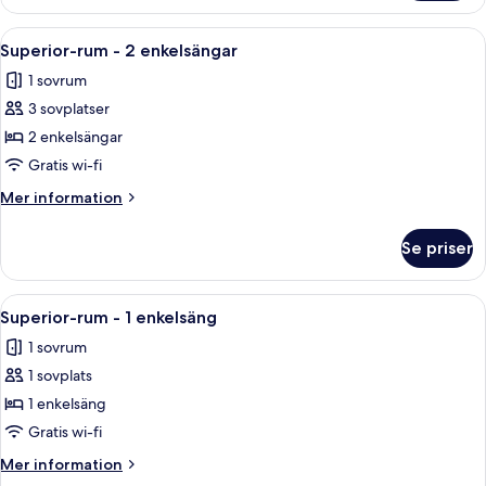
rum
-
Öppna
Ett hotellrum med en stor säng, en tv,
11
1
Superior-rum - 2 enkelsängar
alla
queensize-
1 sovrum
säng
foton
3 sovplatser
för
Superior-
2 enkelsängar
rum
Gratis wi-fi
-
Mer
Mer information
2
information
enkelsängar
om
Se priser
Superior-
rum
-
Öppna
Ett hotellrum med en säng, ett skrivbo
8
2
Superior-rum - 1 enkelsäng
alla
enkelsängar
1 sovrum
foton
1 sovplats
för
Superior-
1 enkelsäng
rum
Gratis wi-fi
-
Mer
Mer information
1
information