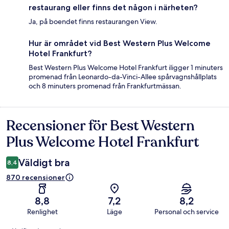
restaurang eller finns det någon i närheten?
Ja, på boendet finns restaurangen View.
Hur är området vid Best Western Plus Welcome
Hotel Frankfurt?
Best Western Plus Welcome Hotel Frankfurt iligger 1 minuters
promenad från Leonardo-da-Vinci-Allee spårvagnshållplats
och 8 minuters promenad från Frankfurtmässan.
Recensioner för Best Western
Recensioner
Plus Welcome Hotel Frankfurt
Väldigt bra
8,4
870 recensioner
8,8
7,2
8,2
Renlighet
Läge
Personal och service
Recensioner