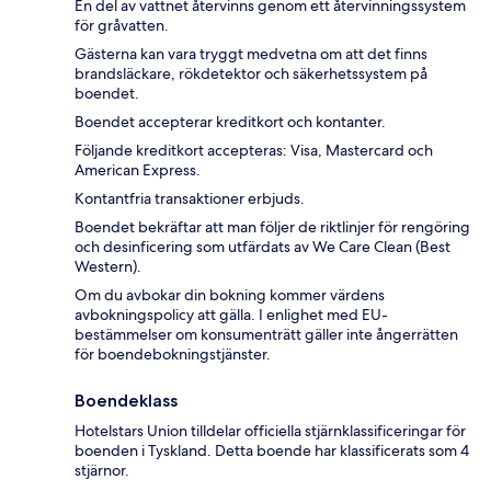
En del av vattnet återvinns genom ett återvinningssystem
för gråvatten.
Gästerna kan vara tryggt medvetna om att det finns
brandsläckare, rökdetektor och säkerhetssystem på
boendet.
Boendet accepterar kreditkort och kontanter.
Följande kreditkort accepteras: Visa, Mastercard och
American Express.
Kontantfria transaktioner erbjuds.
Boendet bekräftar att man följer de riktlinjer för rengöring
och desinficering som utfärdats av We Care Clean (Best
Western).
Om du avbokar din bokning kommer värdens
avbokningspolicy att gälla. I enlighet med EU-
bestämmelser om konsumenträtt gäller inte ångerrätten
för boendebokningstjänster.
Boendeklass
Hotelstars Union tilldelar officiella stjärnklassificeringar för
boenden i Tyskland. Detta boende har klassificerats som 4
stjärnor.