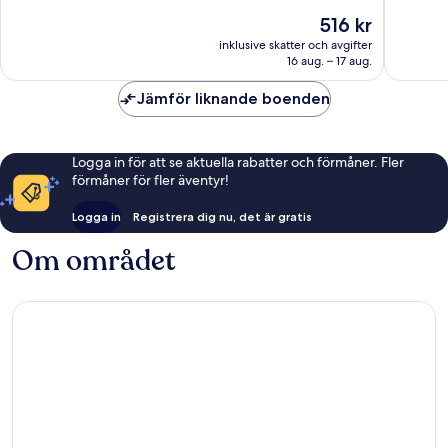
Messe
10,
10,
Priset
516 kr
by
Väldigt
Fantastis
är
IHG
bra,
249 rec
inklusive skatter och avgifter
516 kr
Bockenheim
16 aug. – 17 aug.
534 recensioner
Jämför liknande boenden
Logga in för att se aktuella rabatter och förmåner. Fler
förmåner för fler äventyr!
Logga in
Registrera dig nu, det är gratis
Om området