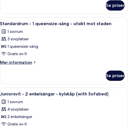
om
Se priser
Superior
Single
Room
Öppna
Ett hotellrum med en säng, ett skrivbo
14
Standardrum - 1 queensize-säng - utsikt mot staden
alla
1 sovrum
foton
3 sovplatser
för
Standardrum
1 queensize-säng
-
Gratis wi-fi
1
Mer
Mer information
queensize-
information
säng
om
Se priser
Standardrum
-
-
utsikt
1
Öppna
Ett hotellrum med en säng, en soffa, e
mot
7
queensize-
Juniorsvit - 2 enkelsängar - kylskåp (with Sofabed)
alla
säng
staden
1 sovrum
-
foton
utsikt
4 sovplatser
för
mot
Juniorsvit
2 enkelsängar
staden
-
Gratis wi-fi