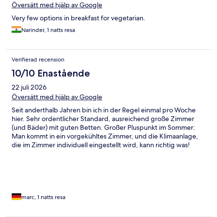
Översätt med hjälp av Google
Very few options in breakfast for vegetarian.
Narinder, 1 natts resa
Verifierad recension
10/10 Enastående
22 juli 2026
Översätt med hjälp av Google
Seit anderthalb Jahren bin ich in der Regel einmal pro Woche
hier. Sehr ordentlicher Standard, ausreichend große Zimmer
(und Bäder) mit guten Betten. Großer Pluspunkt im Sommer:
Man kommt in ein vorgekühltes Zimmer, und die Klimaanlage,
die im Zimmer individuell eingestellt wird, kann richtig was!
Obendrein Top-Lage, wenn man von Westen über die
Autobahn kommt. Die Straßenbahn hält direkt vor der Tür und
bringt einen in ca 20 Minuten ins Zentrum. Das Bistro ist sehr
nett, aber preislich deutlich drüber, eher auf Marriott-Niveau.
Das Parken ist mit 25€ ebenfalls zu teuer, und eine andere
Checkin-Software, die weniger Zeit kostet, wäre schön. Unterm
marc, 1 natts resa
Strich dennoch 5 von 5 Sternen.