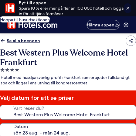
Byt till appen
Spara 10 % eller mer på fler än 100 000 hotell och logga
in för att tjäna förmåner
Hoppa till huvudsektionen
Hämta appen
Se alla boenden
Best Western Plus Welcome Hotel
Frankfurt
4.0-
stjärnigt
Hotell med husdjursvänlig profil i Frankfurt som erbjuder fullständigt
boende
spa och ligger i anslutning till kongresscentret
Välj datum för att se priser
Vart reser du?
Datum