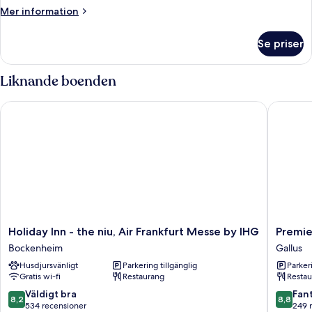
2
Mer
Mer information
enkelsängar
information
-
om
Se priser
Juniorsvit
kylskåp
-
(with
2
Liknande boenden
Sofabed)
enkelsängar
-
Holiday Inn - the niu, Air Frankfurt Messe by IHG
Premier 
kylskåp
(with
Sofabed)
Holiday
Premier
Holiday Inn - the niu, Air Frankfurt Messe by IHG
Premie
Inn
Inn
Bockenheim
Gallus
-
Frankfur
Husdjursvänligt
Parkering tillgänglig
Parkeri
the
Messe
Gratis wi-fi
Restaurang
Restau
niu,
Gallus
Air
8.2
8.8
Väldigt bra
Fant
8,2
8,8
Frankfurt
av
av
534 recensioner
249 