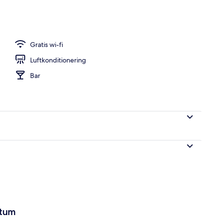
 Minibar, värdeförvaringsskåp på rummet och skrivbord
Gratis wi-fi
Luftkonditionering
Bar
atum