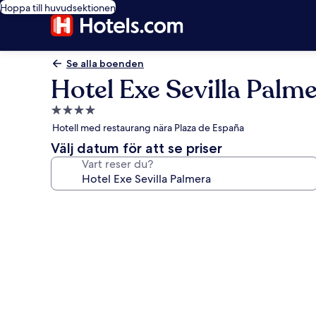
Hoppa till huvudsektionen
Se alla boenden
Hotel Exe Sevilla Palm
4.0-
stjärnigt
Hotell med restaurang nära Plaza de España
boende
Välj datum för att se priser
Vart reser du?
Fotogalleri
för
Hotel
Exe
Sevilla
Palmera