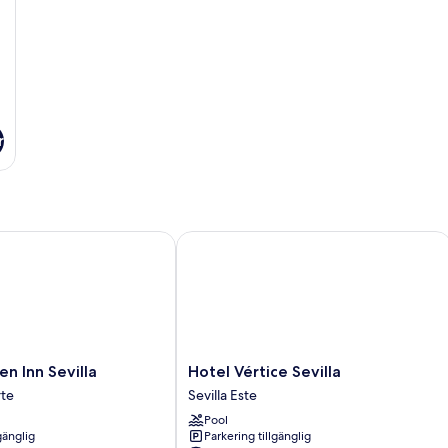
r
Inn Sevilla
Hotel Vértice Sevilla
Hotel
en Inn Sevilla
Hotel Vértice Sevilla
Vértice
te
Sevilla Este
Sevilla
Pool
Sevilla
gänglig
Parkering tillgänglig
Este