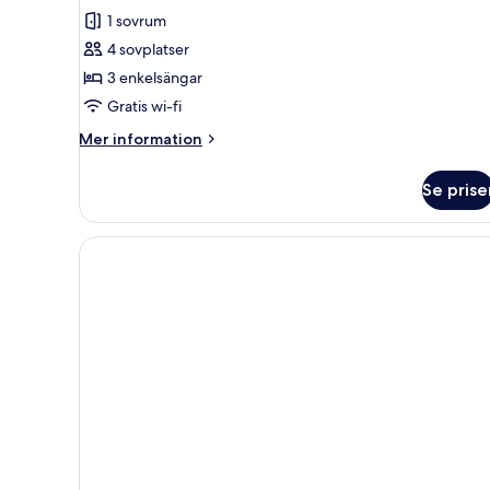
1 sovrum
4 sovplatser
3 enkelsängar
Gratis wi-fi
Mer
Mer information
information
om
Se prise
Fyrbäddsrum