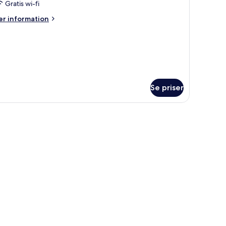
Gratis wi-fi
er
r information
formation
m
um
Se priser