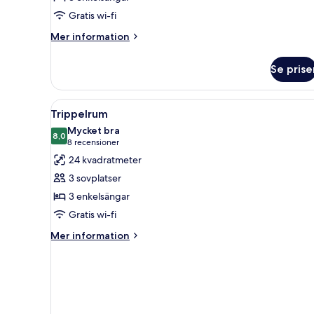
Gratis wi-fi
Mer
Mer information
information
om
Se prise
Familjerum
Öppna
Ett modernt hotellrum med en s
5
Trippelrum
alla
Mycket bra
foton
8,0
8,0 av 10
(8 recensioner)
8 recensioner
för
24 kvadratmeter
Trippelrum
3 sovplatser
3 enkelsängar
Gratis wi-fi
Mer
Mer information
information
om
Trippelrum