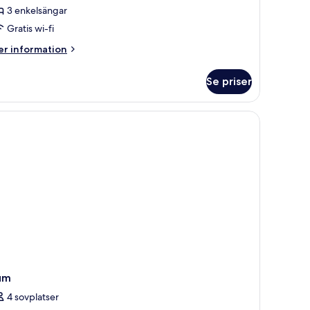
3 enkelsängar
Gratis wi-fi
er
r information
formation
m
Se priser
ippelrum
ith
ild)
um
4 sovplatser