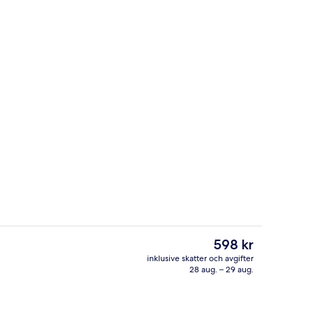
Bar (på boendet)
Det
598 kr
nuvarande
inklusive skatter och avgifter
priset
28 aug. – 29 aug.
Fitnesscenter
är
598 kr