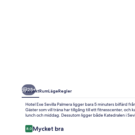
25+
Översikt
Rum
Läge
Regler
Hotel Exe Sevilla Palmera ligger bara 5 minuters bilfärd fr
Gäster som vill träna har tillgång till ett fitnesscenter, och
lunch och middag. Dessutom ligger både Katedralen i Sevill
Recensioner
Mycket bra
8,0
8,0 av 10,