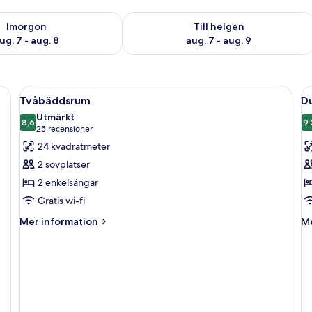
llgängligheten för imorgon aug. 7 - aug. 8
Kontrollera tillgängligheten för den h
Imorgon
Till helgen
ug. 7 - aug. 8
aug. 7 - aug. 9
Öppna
Ett modernt hotellrum med en stor sän
Ö
5
Tvåbäddsrum
Du
alla
al
Utmärkt
foton
8,6
f
9,
8,6 av 10
(25 recensioner)
25 recensioner
för
f
24 kvadratmeter
Tvåbäddsrum
D
2 sovplatser
f
2 enkelsängar
1
Gratis wi-fi
p
Mer
M
Mer information
Me
information
in
om
o
Tvåbäddsrum
D
fö
1
pe