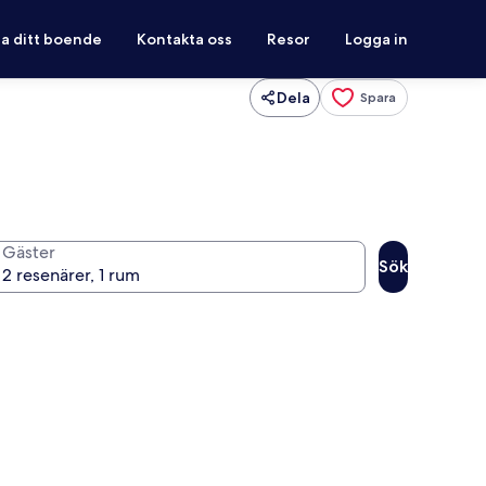
ra ditt boende
Kontakta oss
Resor
Logga in
Dela
Spara
Gäster
Sök