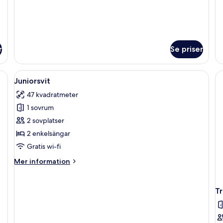
r
Se priser
tor säng, ett skrivbord, en stol och en tv som är monterad på väggen.
Öppna
Ett modernt vardagsrum med en soffa, 
5
Juniorsvit
alla
47 kvadratmeter
foton
1 sovrum
för
Juniorsvit
2 sovplatser
2 enkelsängar
Gratis wi-fi
Mer
Mer information
information
om
Juniorsvit
Tr