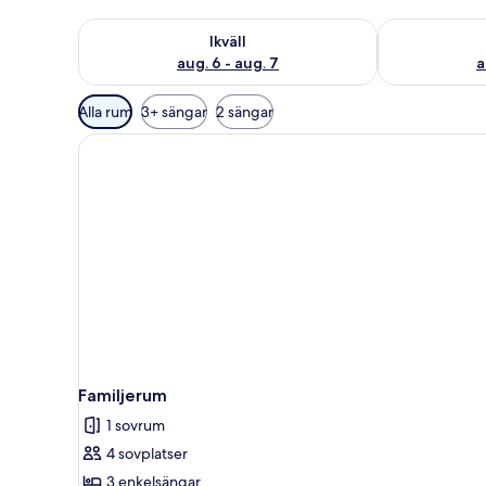
Kontrollera tillgängligheten för ikväll aug. 6 - aug. 7
Kontrollera ti
Ikväll
aug. 6 - aug. 7
a
Tillgängliga
Alla rum
3+ sängar
2 sängar
filter
för
rum
Familjerum
1 sovrum
4 sovplatser
3 enkelsängar