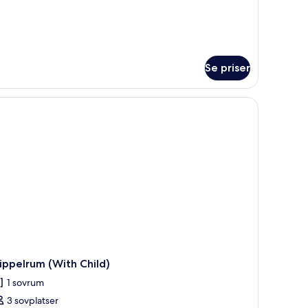
Se priser
ett soffbord, en tv och utsikt över staden genom stora fönster.
ippelrum (With Child)
1 sovrum
3 sovplatser