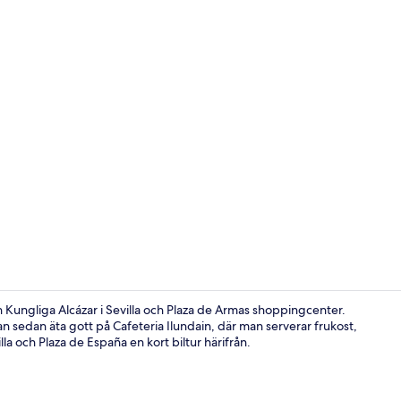
Lobby
ån Kungliga Alcázar i Sevilla och Plaza de Armas shoppingcenter.
 kan sedan äta gott på Cafeteria Ilundain, där man serverar frukost,
a och Plaza de España en kort biltur härifrån.
Lobby