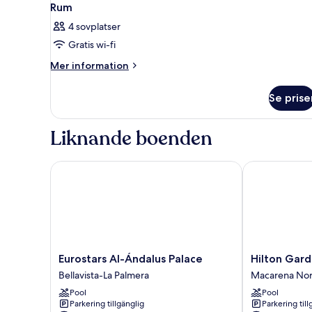
Rum
4 sovplatser
Gratis wi-fi
Mer
Mer information
information
om
Se prise
Rum
Liknande boenden
Eurostars Al-Ándalus Palace
Hilton Garden 
Eurostars
Hilton
Eurostars Al-Ándalus Palace
Hilton Gard
Al-
Garden
Bellavista-La Palmera
Macarena Nor
Ándalus
Inn
Pool
Pool
Palace
Sevilla
Parkering tillgänglig
Parkering till
Bellavista-
Macarena