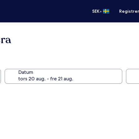
•
SEK
Registre
era
Datum