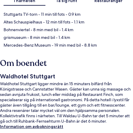
I närheten
Ta sig runt
Restauranger
Stuttgarts TV-torn
- 11 min till fots
- 0.9 km
Altes Schauspielhaus
- 12 min till fots
- 1.1 km
Bohnenviertel
- 8 min med bil
- 1.4 km
grismuseum
- 8 min med bil
- 1.4 km
Mercedes-Benz Museum
- 19 min med bil
- 8.8 km
Om boendet
Waldhotel Stuttgart
Waldhotel Stuttgart ligger mindre än 15 minuters bilfärd från
Königstrasse och Cannstatter Wasen. Gäster kan unna sig massage och
sedan avnjuta frukost, lunch eller middag på Restaurant Finch, som
specialiserar sig på internationell gastronomi. På detta hotell i lyxstil får
gäster även tillgång till en bar/lounge, ett gym och ett fitnesscenter.
Andra resenärer talar mycket väl om den hjälpsamma personalen.
Kollektivtrafik finns i närheten. Till Waldau U-Bahn tar det 5 minuter att
gå och till Ruhbank-Fernsehturm U-Bahn är det 6 minuter.
Information om avbokningsrätt