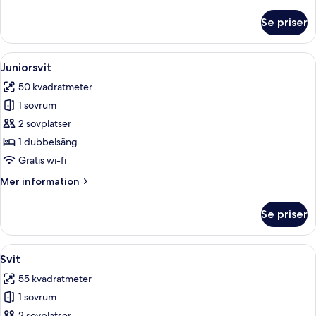
information
om
Se priser
Standard
dubbelrum
Öppna
Ett modernt hotellrum med en stor sä
7
Juniorsvit
alla
50 kvadratmeter
foton
1 sovrum
för
Juniorsvit
2 sovplatser
1 dubbelsäng
Gratis wi-fi
Mer
Mer information
information
om
Se priser
Juniorsvit
Öppna
Ett hotellrum med en stor säng, randig
5
Svit
alla
55 kvadratmeter
foton
1 sovrum
för
2 sovplatser