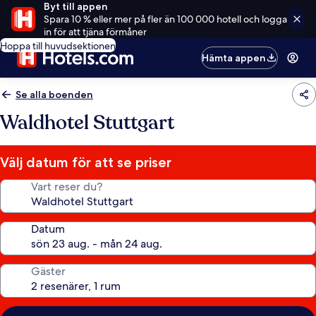
Byt till appen
Spara 10 % eller mer på fler än 100 000 hotell och logga
in för att tjäna förmåner
Hoppa till huvudsektionen
Hämta appen
Se alla boenden
Waldhotel Stuttgart
Välj datum för att se priser
Vart reser du?
Datum
Gäster