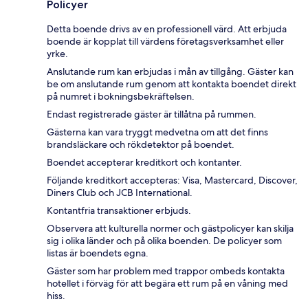
Policyer
Detta boende drivs av en professionell värd. Att erbjuda
boende är kopplat till värdens företagsverksamhet eller
yrke.
Anslutande rum kan erbjudas i mån av tillgång. Gäster kan
be om anslutande rum genom att kontakta boendet direkt
på numret i bokningsbekräftelsen.
Endast registrerade gäster är tillåtna på rummen.
Gästerna kan vara tryggt medvetna om att det finns
brandsläckare och rökdetektor på boendet.
Boendet accepterar kreditkort och kontanter.
Följande kreditkort accepteras: Visa, Mastercard, Discover,
Diners Club och JCB International.
Kontantfria transaktioner erbjuds.
Observera att kulturella normer och gästpolicyer kan skilja
sig i olika länder och på olika boenden. De policyer som
listas är boendets egna.
Gäster som har problem med trappor ombeds kontakta
hotellet i förväg för att begära ett rum på en våning med
hiss.