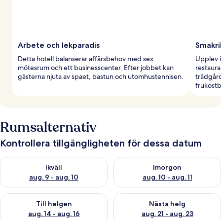
Arbete och lekparadis
Smakri
Detta hotell balanserar affärsbehov med sex
Upplev i
mötesrum och ett businesscenter. Efter jobbet kan
restaura
gästerna njuta av spaet, bastun och utomhustennisen.
trädgår
frukostb
Rumsalternativ
Kontrollera tillgängligheten för dessa datum
Kontrollera tillgängligheten för ikväll aug. 9 - aug. 10
Kontrollera tillgängligheten fö
Ikväll
Imorgon
aug. 9 - aug. 10
aug. 10 - aug. 11
Kontrollera tillgängligheten för den här helgen aug. 14 - aug. 
Kontrollera tillgängligheten fö
Till helgen
Nästa helg
aug. 14 - aug. 16
aug. 21 - aug. 23