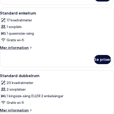
dubbelrum
Öppna
Standard enkelrum | Sängtillbehör av
8
Standard enkelrum
alla
17 kvadratmeter
foton
1 sovplats
för
Standard
1 queensize-säng
enkelrum
Gratis wi-fi
Mer
Mer information
information
om
Se priser
Standard
enkelrum
Öppna
Ett hotellrum med en stor säng, ett tr
6
Standard dubbelrum
alla
20 kvadratmeter
foton
2 sovplatser
för
Standard
1 kingsize-säng ELLER 2 enkelsängar
dubbelrum
Gratis wi-fi
Mer
Mer information