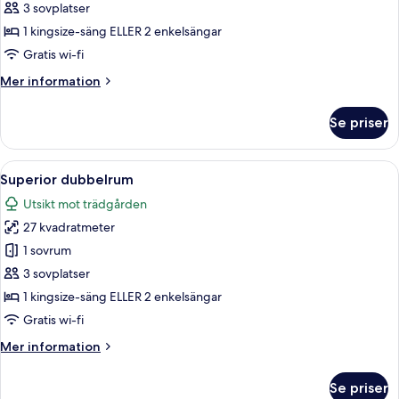
Comfort
3 sovplatser
dubbelrum
1 kingsize-säng ELLER 2 enkelsängar
Gratis wi-fi
Mer
Mer information
information
om
Se priser
Comfort
dubbelrum
Öppna
Ett hotellrum med en stor säng, en b
6
Superior dubbelrum
alla
Utsikt mot trädgården
foton
27 kvadratmeter
för
Superior
1 sovrum
dubbelrum
3 sovplatser
1 kingsize-säng ELLER 2 enkelsängar
Gratis wi-fi
Mer
Mer information
information
om
Se priser
Superior