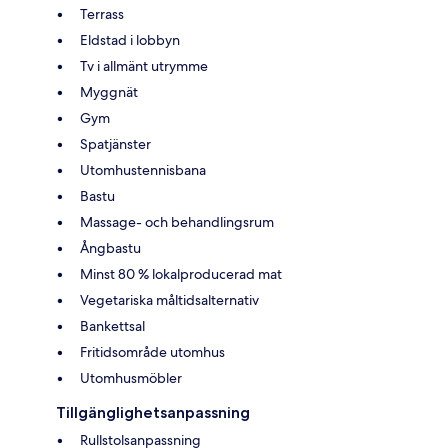
Terrass
Eldstad i lobbyn
Tv i allmänt utrymme
Myggnät
Gym
Spatjänster
Utomhustennisbana
Bastu
Massage- och behandlingsrum
Ångbastu
Minst 80 % lokalproducerad mat
Vegetariska måltidsalternativ
Bankettsal
Fritidsområde utomhus
Utomhusmöbler
Tillgänglighetsanpassning
Rullstolsanpassning