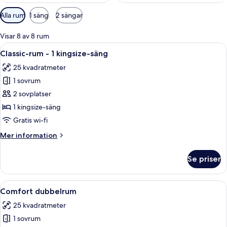
Tillgängliga
Alla rum
1 säng
2 sängar
filter
för
Visar 8 av 8 rum
rum
Öppna
Ett hotellrum med en stor säng, sängbo
6
Classic-rum - 1 kingsize-säng
alla
25 kvadratmeter
foton
1 sovrum
för
Classic-
2 sovplatser
rum
1 kingsize-säng
-
Gratis wi-fi
1
Mer
Mer information
kingsize-
information
säng
om
Se priser
Classic-
rum
-
Öppna
Ett hotellrum med en säng, ett skrivbo
6
1
Comfort dubbelrum
alla
kingsize-
25 kvadratmeter
säng
foton
1 sovrum
för