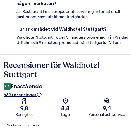
någon i närheten?
Ja, Restaurant Finch erbjuder uteservering, internationell
gastronomi samt utsikt mot trädgården.
Hur är området vid Waldhotel Stuttgart?
Waldhotel Stuttgart iligger 5 minuters promenad från Waldau
U-Bahn och 9 minuters promenad från Stuttgarts TV-torn.
Recensioner för Waldhotel
Recensioner
Stuttgart
Enastående
9,4
639 recensioner
9,8
8,8
9,4
Renlighet
Läge
Personal och service
Recensioner
Verifierad recension