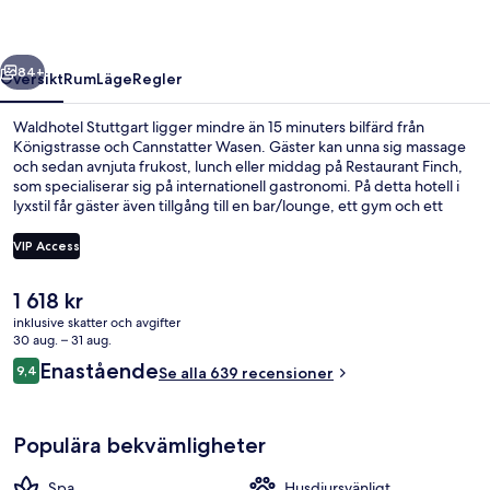
regående
Nästa
84+
Översikt
Rum
Läge
Regler
Waldhotel Stuttgart ligger mindre än 15 minuters bilfärd från
Königstrasse och Cannstatter Wasen. Gäster kan unna sig massage
och sedan avnjuta frukost, lunch eller middag på Restaurant Finch,
som specialiserar sig på internationell gastronomi. På detta hotell i
lyxstil får gäster även tillgång till en bar/lounge, ett gym och ett
fitnesscenter. Andra resenärer talar mycket väl om den hjälpsamma
personalen. Kollektivtrafik finns i närheten. Till Waldau U-Bahn tar
VIP Access
det 5 minuter att gå och till Ruhbank-Fernsehturm U-Bahn är det 6
minuter.
Det
1 618 kr
2 behandlingsrum och massage
nuvarande
inklusive skatter och avgifter
priset
30 aug. – 31 aug.
är
Recensioner
Enastående
9,4
Se alla 639 recensioner
1 618 kr
9,4 av 10,
Populära bekvämligheter
Spa
Husdjursvänligt