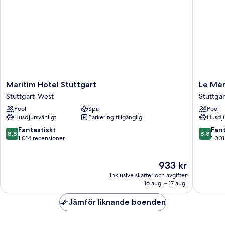
Maritim
Le
Maritim Hotel Stuttgart
Le Mér
Hotel
Méridie
Stuttgart-West
Stuttgar
Stuttgart
Stuttgar
Pool
Spa
Pool
Stuttgart-
Stuttgar
Husdjursvänligt
Parkering tillgänglig
Husdju
West
Mitte
8.8
8.8
Fantastiskt
Fant
8,8
8,8
av
av
1 014 recensioner
1 001
10,
10,
Fantastiskt,
Fantastis
Priset
933 kr
1 014 recensioner
1 001 re
är
inklusive skatter och avgifter
933 kr
16 aug. – 17 aug.
Jämför liknande boenden