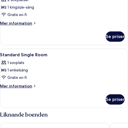
Svit
1 kingsize-säng
Gratis wi-fi
Mer
Mer information
information
om
Se priser
Svit
Öppna
Sängtillbehör av högsta kvalitet, du
4
Standard Single Room
alla
1 sovplats
foton
1 enkelsäng
för
Standard
Gratis wi-fi
Single
Mer
Mer information
Room
information
om
Se priser
Standard
Single
Room
Liknande boenden
Maritim Hotel Stuttgart
Le Mérid