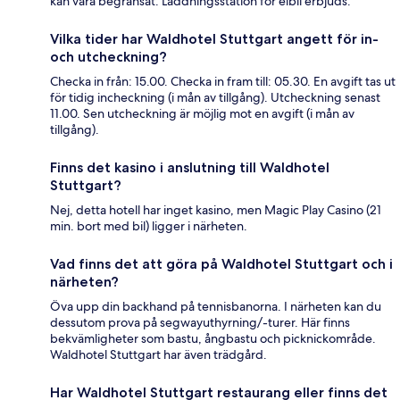
kan vara begränsat. Laddningsstation för elbil erbjuds.
Vilka tider har Waldhotel Stuttgart angett för in-
och utcheckning?
Checka in från: 15.00. Checka in fram till: 05.30. En avgift tas ut
för tidig incheckning (i mån av tillgång). Utcheckning senast
11.00. Sen utcheckning är möjlig mot en avgift (i mån av
tillgång).
Finns det kasino i anslutning till Waldhotel
Stuttgart?
Nej, detta hotell har inget kasino, men Magic Play Casino (21
min. bort med bil) ligger i närheten.
Vad finns det att göra på Waldhotel Stuttgart och i
närheten?
Öva upp din backhand på tennisbanorna. I närheten kan du
dessutom prova på segwayuthyrning/-turer. Här finns
bekvämligheter som bastu, ångbastu och picknickområde.
Waldhotel Stuttgart har även trädgård.
Har Waldhotel Stuttgart restaurang eller finns det