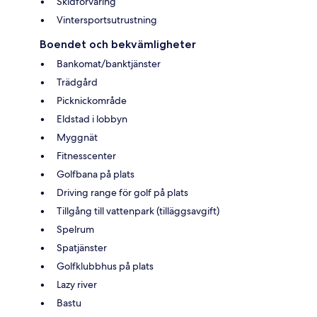
Skidförvaring
Vintersportsutrustning
Boendet och bekvämligheter
Bankomat/banktjänster
Trädgård
Picknickområde
Eldstad i lobbyn
Myggnät
Fitnesscenter
Golfbana på plats
Driving range för golf på plats
Tillgång till vattenpark (tilläggsavgift)
Spelrum
Spatjänster
Golfklubbhus på plats
Lazy river
Bastu