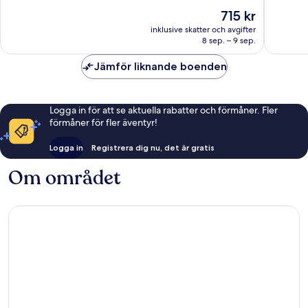
bra,
Underba
Priset
715 kr
1 006 recensioner
1 007 re
är
inklusive skatter och avgifter
715 kr
8 sep. – 9 sep.
Jämför liknande boenden
Logga in för att se aktuella rabatter och förmåner. Fler
förmåner för fler äventyr!
Logga in
Registrera dig nu, det är gratis
Om området