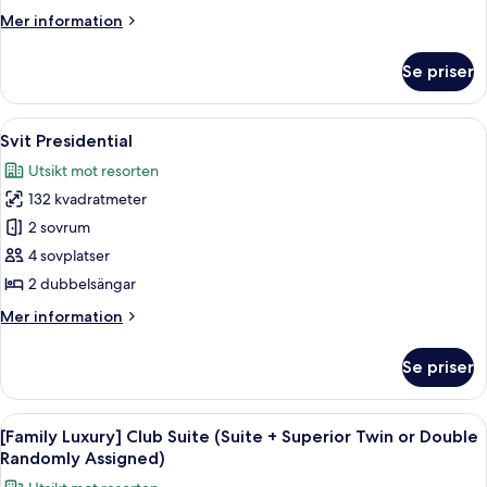
Mer
Mer information
information
om
Se priser
Svit
(Party)
Öppna
Ett modernt hotellrum med en stor sä
9
Svit Presidential
alla
Utsikt mot resorten
foton
132 kvadratmeter
för
Svit
2 sovrum
Presidential
4 sovplatser
2 dubbelsängar
Mer
Mer information
information
om
Se priser
Svit
Presidential
Öppna
Ett modernt vardagsrum med en brun l
10
[Family Luxury] Club Suite (Suite + Superior Twin or Double
alla
Randomly Assigned)
foton