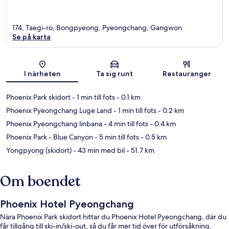
174, Taegi-ro, Bongpyeong, Pyeongchang, Gangwon
Se på karta
Karta
I närheten
Ta sig runt
Restauranger
Phoenix Park skidort
- 1 min till fots
- 0.1 km
Phoenix Pyeongchang Luge Land
- 1 min till fots
- 0.2 km
Phoenix Pyeongchang linbana
- 4 min till fots
- 0.4 km
Phoenix Park - Blue Canyon
- 5 min till fots
- 0.5 km
Yongpyong (skidort)
- 43 min med bil
- 51.7 km
Om boendet
Phoenix Hotel Pyeongchang
Nära Phoenix Park skidort hittar du Phoenix Hotel Pyeongchang, där du
får tillgång till ski-in/ski-out, så du får mer tid över för utförsåkning,