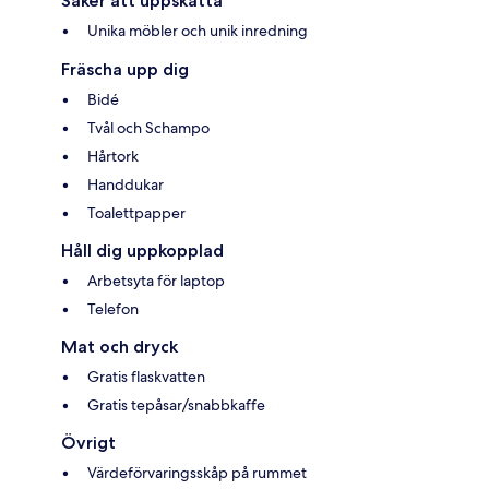
Saker att uppskatta
Unika möbler och unik inredning
Fräscha upp dig
Bidé
Tvål och Schampo
Hårtork
Handdukar
Toalettpapper
Håll dig uppkopplad
Arbetsyta för laptop
Telefon
Mat och dryck
Gratis flaskvatten
Gratis tepåsar/snabbkaffe
Övrigt
Värdeförvaringsskåp på rummet