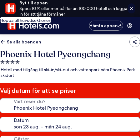
Byt till appen
Spara 10 % eller mer på fler än 100 000 hotell och logga
in för att tjäna förmåner
Hoppa till huvudsektionen
Hämta appen
Se alla boenden
Phoenix Hotel Pyeongchang
4.0-
stjärnigt
Hotell med tillgång till ski-in/ski-out och vattenpark nära Phoenix Park
boende
skidort
Välj datum för att se priser
Vart reser du?
Datum
Gäster