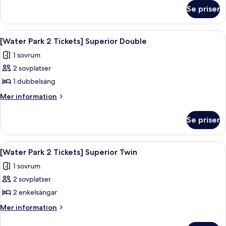
om
Superior
Se priser
[BABY
Double
Room]
with
Modern
Öppna
Ett semesterhotell med ett stort poo
9
Baby
Korean
[Water Park 2 Tickets] Superior Double
alla
Style
amenities
1 sovrum
Superior
foton
Double
2 sovplatser
för
with
[Water
1 dubbelsäng
Baby
Park
amenities
Mer
Mer information
2
information
om
Tickets]
Se priser
[Water
Superior
Park
Double
2
Öppna
Ett semesterhotell med ett stort poo
8
Tickets]
[Water Park 2 Tickets] Superior Twin
alla
Superior
1 sovrum
Double
foton
2 sovplatser
för
[Water
2 enkelsängar
Park
Mer
Mer information
2
information
om