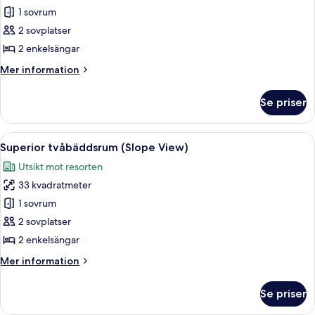
1 sovrum
för
Superior
2 sovplatser
tvåbäddsrum
2 enkelsängar
Mer
Mer information
information
om
Se priser
Superior
tvåbäddsrum
Öppna
Ett hotellrum med en stor säng, ett n
9
Superior tvåbäddsrum (Slope View)
alla
Utsikt mot resorten
foton
33 kvadratmeter
för
Superior
1 sovrum
tvåbäddsrum
2 sovplatser
(Slope
2 enkelsängar
View)
Mer
Mer information
information
om
Se priser
Superior
tvåbäddsrum