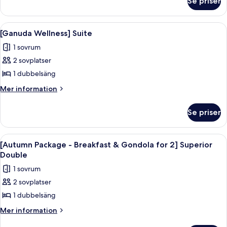
Se priser
[Water
Package
Park
for
&
Öppna
[Ganuda Wellness] Suite | Duntäcken,
11
2]
Breakfast
[Ganuda Wellness] Suite
alla
Package
Superior
1 sovrum
for
foton
Twin
2]
2 sovplatser
för
Superior
[Ganuda
1 dubbelsäng
Twin
Wellness]
Mer
Mer information
Suite
information
om
Se priser
[Ganuda
Wellness]
Suite
Öppna
Ett modernt hotellrum med en stor sän
8
[Autumn Package - Breakfast & Gondola for 2] Superior
alla
Double
foton
1 sovrum
för
2 sovplatser
[Autumn
1 dubbelsäng
Package
-
Mer
Mer information
information
Breakfast