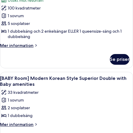
Utsikt mot resorten
för
100 kvadratmeter
[Family
1 sovrum
Luxury]
Club
5 sovplatser
Suite
1 dubbelsäng och 2 enkelsängar ELLER 1 queensize-säng och 1
dubbelsäng
(Suite
+
Mer
Mer information
Superior
information
om
Twin
Se priser
[Family
or
Luxury]
Double
Club
Öppna
En spjälsäng med ett överdrag, en vit
7
Suite
Randomly
[BABY Room] Modern Korean Style Superior Double with
alla
(Suite
Baby amenities
Assigned)
+
foton
33 kvadratmeter
Superior
för
Twin
1 sovrum
[BABY
or
2 sovplatser
Room]
Double
Randomly
Modern
1 dubbelsäng
Assigned)
Korean
Mer
Mer information
Style
information