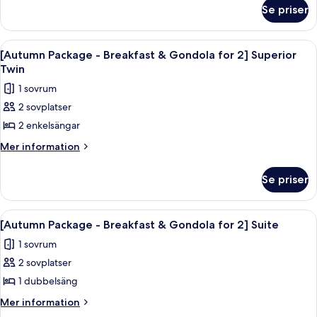
om
&
Se priser
[Autumn
Gondola
Package
for
-
Öppna
Ett hotellrum med två sängar, en platt
7
Breakfast
2]
[Autumn Package - Breakfast & Gondola for 2] Superior
alla
&
Twin
Superior
Gondola
foton
Double
1 sovrum
for
för
2]
2 sovplatser
[Autumn
Superior
2 enkelsängar
Package
Double
-
Mer
Mer information
information
Breakfast
om
&
Se priser
[Autumn
Gondola
Package
for
-
Öppna
Ett modernt vardagsrum med en brun l
7
Breakfast
2]
[Autumn Package - Breakfast & Gondola for 2] Suite
alla
&
Superior
1 sovrum
Gondola
foton
Twin
for
2 sovplatser
för
2]
[Autumn
1 dubbelsäng
Superior
Package
Twin
Mer
Mer information
-
information