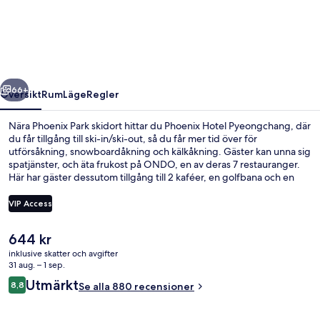
Pyeongchang
regående
Nästa
66+
Översikt
Rum
Läge
Regler
Nära Phoenix Park skidort hittar du Phoenix Hotel Pyeongchang, där
du får tillgång till ski-in/ski-out, så du får mer tid över för
utförsåkning, snowboardåkning och kälkåkning. Gäster kan unna sig
spatjänster, och äta frukost på ONDO, en av deras 7 restauranger.
Här har gäster dessutom tillgång till 2 kaféer, en golfbana och en
vattenpark. Skidåkare kan se fram emot tillgång till transport till
skidbackar, såväl som skidpass, skidförvaring och uthyrning av
VIP Access
skidutrustning.
Det
644 kr
Svit Presidential | Vardagsrum | 43-t
nuvarande
inklusive skatter och avgifter
priset
31 aug. – 1 sep.
är
Recensioner
Utmärkt
8,8
Se alla 880 recensioner
644 kr
8,8 av 10,