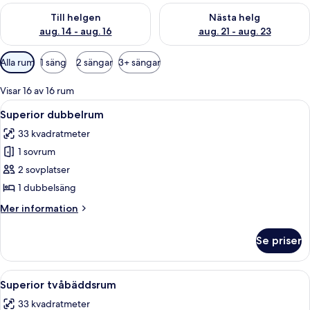
Kontrollera tillgängligheten för den här helgen aug. 14 - aug. 
Kontrollera tillgängligheten fö
Till helgen
Nästa helg
aug. 14 - aug. 16
aug. 21 - aug. 23
Tillgängliga
Alla rum
1 säng
2 sängar
3+ sängar
filter
för
Visar 16 av 16 rum
rum
Öppna
Ett modernt hotellrum med en stor sän
8
Superior dubbelrum
alla
33 kvadratmeter
foton
1 sovrum
för
Superior
2 sovplatser
dubbelrum
1 dubbelsäng
Mer
Mer information
information
om
Se priser
Superior
dubbelrum
Öppna
Ett hotellrum med två sängar, en platt
7
Superior tvåbäddsrum
alla
33 kvadratmeter
foton