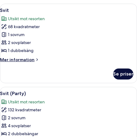
(Slope
Öppna
Ett modernt vardagsrum med en brun l
7
View)
Svit
alla
Utsikt mot resorten
foton
68 kvadratmeter
för
Svit
1 sovrum
2 sovplatser
1 dubbelsäng
Mer
Mer information
information
om
Se priser
Svit
Öppna
Ett hotellrum med en stor säng, säng
7
Svit (Party)
alla
Utsikt mot resorten
foton
132 kvadratmeter
för
Svit
2 sovrum
(Party)
4 sovplatser
2 dubbelsängar