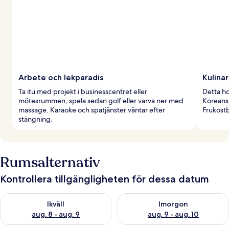
Arbete och lekparadis
Kulina
Ta itu med projekt i businesscentret eller
Detta ho
mötesrummen, spela sedan golf eller varva ner med
Koreansk
massage. Karaoke och spatjänster väntar efter
Frukostb
stängning.
Rumsalternativ
Kontrollera tillgängligheten för dessa datum
Kontrollera tillgängligheten för ikväll aug. 8 - aug. 9
Kontrollera tillgängligheten f
Ikväll
Imorgon
aug. 8 - aug. 9
aug. 9 - aug. 10