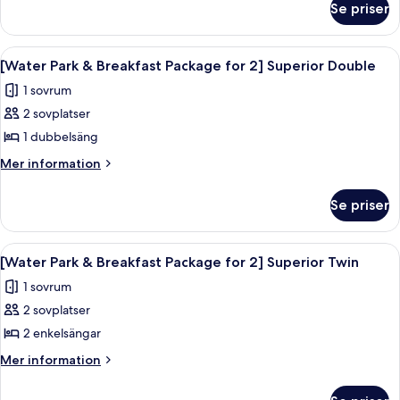
Tickets]
Se priser
[Water
Superior
Park
Twin
2
Öppna
Ett semesterhotell med ett stort poo
9
Tickets]
[Water Park & Breakfast Package for 2] Superior Double
alla
Superior
1 sovrum
Twin
foton
2 sovplatser
för
[Water
1 dubbelsäng
Park
Mer
Mer information
&
information
om
Breakfast
Se priser
[Water
Package
Park
for
&
Öppna
Ett semesterhotell med ett stort poo
8
2]
Breakfast
[Water Park & Breakfast Package for 2] Superior Twin
alla
Package
Superior
1 sovrum
for
foton
Double
2]
2 sovplatser
för
Superior
[Water
2 enkelsängar
Double
Park
Mer
Mer information
&
information
om
Breakfast