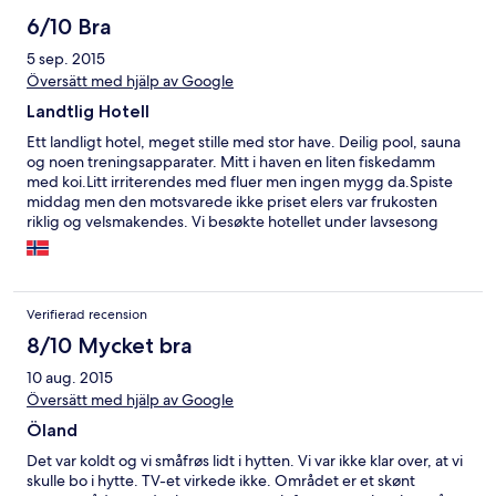
6/10 Bra
5 sep. 2015
Översätt med hjälp av Google
Landtlig Hotell
Ett landligt hotel, meget stille med stor have. Deilig pool, sauna
og noen treningsapparater. Mitt i haven en liten fiskedamm
med koi.Litt irriterendes med fluer men ingen mygg da.Spiste
middag men den motsvarede ikke priset elers var frukosten
riklig og velsmakendes. Vi besøkte hotellet under lavsesong
men syntes ikke standarden motsvarede priset vi betalte.Ett så
enkelt hotel skulle variere mer med prisnivået. Men vertskapet
var meget hygglige og behjelplige på alle vis.
Verifierad recension
8/10 Mycket bra
10 aug. 2015
Översätt med hjälp av Google
Öland
Det var koldt og vi småfrøs lidt i hytten. Vi var ikke klar over, at vi
skulle bo i hytte. TV-et virkede ikke. Området er et skønt