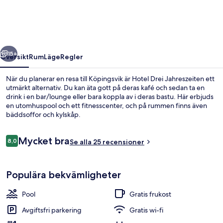
regående
Nästa
15+
Översikt
Rum
Läge
Regler
När du planerar en resa till Köpingsvik är Hotel Drei Jahreszeiten ett
utmärkt alternativ. Du kan äta gott på deras kafé och sedan ta en
drink i en bar/lounge eller bara koppla av i deras bastu. Här erbjuds
en utomhuspool och ett fitnesscenter, och på rummen finns även
bäddsoffor och kylskåp.
Recensioner
Mycket bra
8,0
Se alla 25 recensioner
8,0 av 10,
Utomhuspool och solstolar
Populära bekvämligheter
Pool
Gratis frukost
Avgiftsfri parkering
Gratis wi-fi