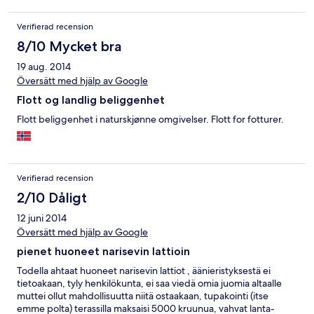
Verifierad recension
8/10 Mycket bra
19 aug. 2014
Översätt med hjälp av Google
Flott og landlig beliggenhet
Flott beliggenhet i naturskjønne omgivelser. Flott for fotturer.
Verifierad recension
2/10 Dåligt
12 juni 2014
Översätt med hjälp av Google
pienet huoneet narisevin lattioin
Todella ahtaat huoneet narisevin lattiot , äänieristyksestä ei
tietoakaan, tyly henkilökunta, ei saa viedä omia juomia altaalle
muttei ollut mahdollisuutta niitä ostaakaan, tupakointi (itse
emme polta) terassilla maksaisi 5000 kruunua, vahvat lanta-