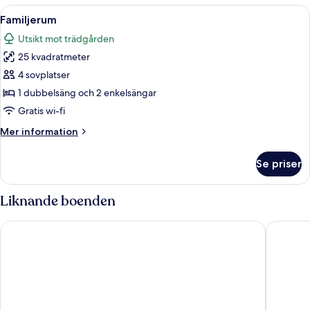
Öppna
Ett litet sovrum på vinden med två sän
3
Familjerum
alla
Utsikt mot trädgården
foton
25 kvadratmeter
för
Familjerum
4 sovplatser
1 dubbelsäng och 2 enkelsängar
Gratis wi-fi
Mer
Mer information
information
om
Se priser
Familjerum
Liknande boenden
Halltorps Gästgiveri
Hotel Sk