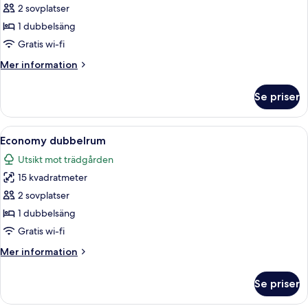
Dubbelrum
2 sovplatser
1 dubbelsäng
Gratis wi-fi
Mer
Mer information
information
om
Se priser
Dubbelrum
Öppna
Ett hotellrum med en säng, två kuddar
2
Economy dubbelrum
alla
Utsikt mot trädgården
foton
15 kvadratmeter
för
Economy
2 sovplatser
dubbelrum
1 dubbelsäng
Gratis wi-fi
Mer
Mer information
information
om
Se priser
Economy
dubbelrum