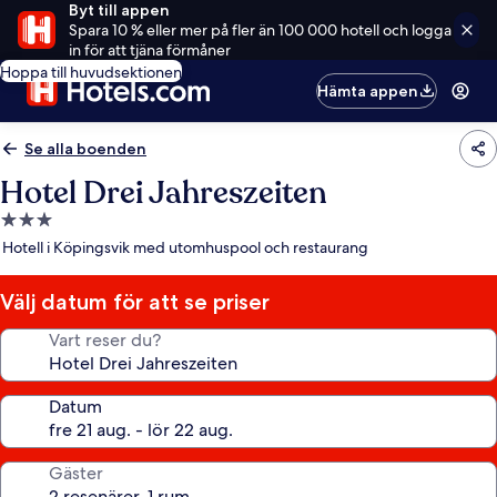
Byt till appen
Spara 10 % eller mer på fler än 100 000 hotell och logga
in för att tjäna förmåner
Hoppa till huvudsektionen
Hämta appen
Se alla boenden
Hotel Drei Jahreszeiten
3.0-
stjärnigt
Hotell i Köpingsvik med utomhuspool och restaurang
boende
Välj datum för att se priser
Vart reser du?
Datum
Gäster