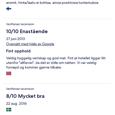
aromit, hinta/laatu ei kohtaa, ainoa positiivisia tuntemuksia
aiheuttanut asia oli uima-allas
Verifierad recension
10/10 Enastående
27 juni 2013
Översätt med hjälp av Google
Fint opphold
Veldig hyggelig vertskap og god mat. Fint at hotellet ligger litt
utenfor "allfarvei", da det er stille om natten. Vi var veldig
fornøyd og kommer gjerne tilbake.
Verifierad recension
8/10 Mycket bra
22 aug. 2016