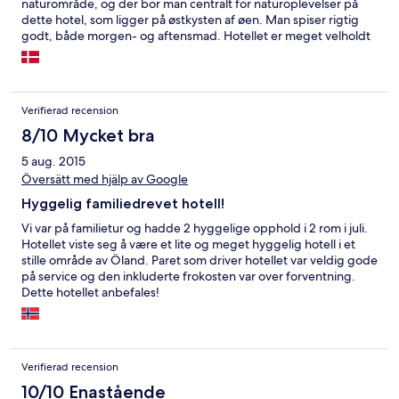
naturområde, og der bor man centralt for naturoplevelser på
dette hotel, som ligger på østkysten af øen. Man spiser rigtig
godt, både morgen- og aftensmad. Hotellet er meget velholdt
og en imødekommende og venlig betjening, og så er man lidt
væk fra den store turiststrøm op og ned af vestkysten på Öland.
Verifierad recension
8/10 Mycket bra
5 aug. 2015
Översätt med hjälp av Google
Hyggelig familiedrevet hotell!
Vi var på familietur og hadde 2 hyggelige opphold i 2 rom i juli.
Hotellet viste seg å være et lite og meget hyggelig hotell i et
stille område av Öland. Paret som driver hotellet var veldig gode
på service og den inkluderte frokosten var over forventning.
Dette hotellet anbefales!
Verifierad recension
10/10 Enastående