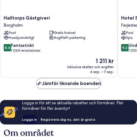
Halltorps
Hotel
Halltorps Gästgiveri
Hotel 
Gästgiveri
Skansen
Borgholm
Farjest
Borgholm
Farjest
Pool
Gratis frukost
Pool
Husdjursvänligt
Avgiftsfri parkering
Spa
8.6
9.2
Fantastiskt
Und
8,6
9,2
av
av
1 024 recensioner
1 010
10,
10,
Priset
1 211 kr
Fantastiskt,
Underba
är
1 024 recensioner
1 010 re
inklusive skatter och avgifter
1 211 kr
6 sep. – 7 sep.
Jämför liknande boenden
Logga in för att se aktuella rabatter och förmåner. Fler
förmåner för fler äventyr!
Logga in
Registrera dig nu, det är gratis
Om området