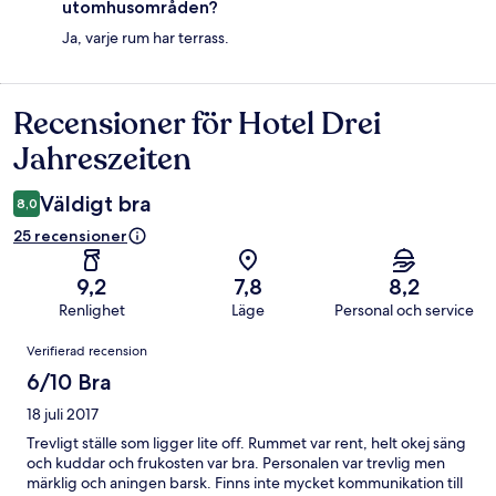
utomhusområden?
Ja, varje rum har terrass.
Recensioner för Hotel Drei
Recensioner
Jahreszeiten
Väldigt bra
8,0
25 recensioner
9,2
7,8
8,2
Renlighet
Läge
Personal och service
Recensioner
Verifierad recension
6/10 Bra
18 juli 2017
Trevligt ställe som ligger lite off. Rummet var rent, helt okej säng
och kuddar och frukosten var bra. Personalen var trevlig men
märklig och aningen barsk. Finns inte mycket kommunikation till