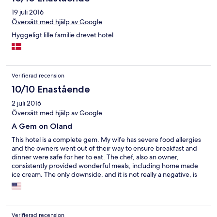
19 juli 2016
Översätt med hjälp av Google
Hyggeligt lille familie drevet hotel
Verifierad recension
10/10 Enastående
2 juli 2016
Översätt med hjälp av Google
A Gem on Oland
This hotel is a complete gem. My wife has severe food allergies
and the owners went out of their way to ensure breakfast and
dinner were safe for her to eat. The chef, also an owner,
consistently provided wonderful meals, including home made
ice cream. The only downside, and it is not really a negative, is
the hotel is 10 km from the nearest town. I would unequivocally
recommend this hotel to anyone visiting Oland.
Verifierad recension