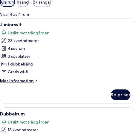
Tillgängliga
Alla rum
1 säng
3+ sängar
filter
för
Visar 4 av 4 rum
rum
Öppna
Ett hotellrum med två sängar, var och
4
Juniorsvit
alla
Utsikt mot trädgården
foton
23 kvadratmeter
för
Juniorsvit
4 sovrum
3 sovplatser
1 dubbelsäng
Gratis wi-fi
Mer
Mer information
information
om
Se priser
Juniorsvit
Öppna
Ett hotellrum med en säng, två kuddar
3
Dubbelrum
alla
Utsikt mot trädgården
foton
18 kvadratmeter
för