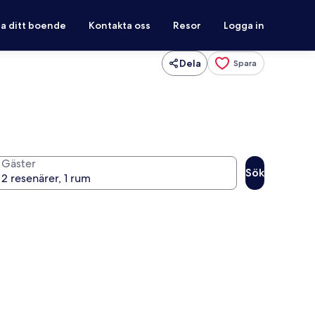
ra ditt boende
Kontakta oss
Resor
Logga in
Dela
Spara
Gäster
Sök