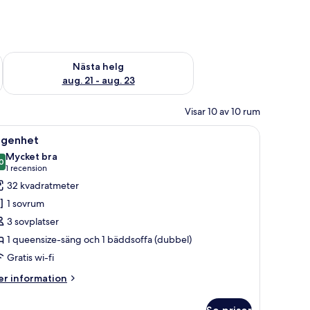
är helgen aug. 14 - aug. 16
Kontrollera tillgängligheten för nästa helg aug. 21 - aug. 23
Nästa helg
aug. 21 - aug. 23
Visar 10 av 10 rum
g med en stol och abstrakt konst på väggen.
ppna
Ett hotellrum med en säng, en stol och en v
7
ägenhet
la
Mycket bra
oton
0
8,0 av 10
(1 recension)
1 recension
ör
32 kvadratmeter
ägenhet
1 sovrum
3 sovplatser
1 queensize-säng och 1 bäddsoffa (dubbel)
Gratis wi-fi
er
r information
formation
m