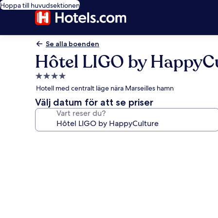
Hoppa till huvudsektionen
Se alla boenden
Hôtel LIGO by HappyC
4.0-
stjärnigt
Hotell med centralt läge nära Marseilles hamn
boende
Välj datum för att se priser
Vart reser du?
Fotogalleri
för
Hôtel
LIGO
by
HappyCulture