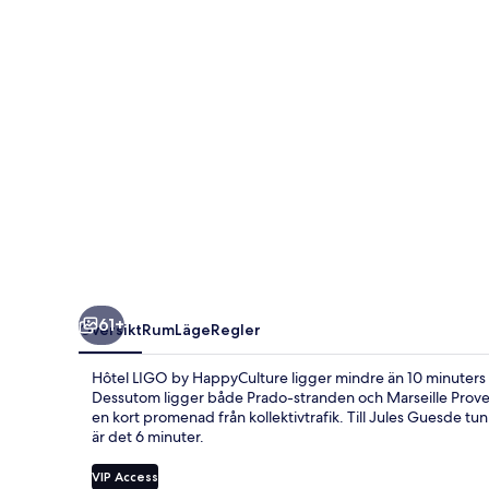
61+
Översikt
Rum
Läge
Regler
Hôtel LIGO by HappyCulture ligger mindre än 10 minuters b
Dessutom ligger både Prado-stranden och Marseille Provenc
en kort promenad från kollektivtrafik. Till Jules Guesde tun
är det 6 minuter.
VIP Access