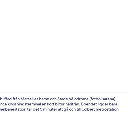
Frukostbuffé
ilfärd från Marseilles hamn och Stade Vélodrome (fotbollsarena).
e kryssningsterminal en kort biltur härifrån. Boendet ligger bara
nelbanestation tar det 5 minuter att gå och till Colbert metrostation
Lägenhet | S