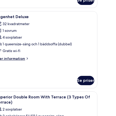
Se priser
genhet
lt med zebrasträck och abstrakt konst på väggarna.
ppna
En familj på fyra personer ligger i en säng. I
14
ägenhet Deluxe
la
32 kvadratmeter
oton
1 sovrum
ör
ägenhet
4 sovplatser
eluxe
1 queensize-säng och 1 bäddsoffa (dubbel)
Gratis wi-fi
er
r information
formation
m
genhet
luxe
Se priser
onterade lampor och ett fönster med gardiner.
ppna
Ett hotellrum med en säng, utsikt över byggn
18
uperior Double Room With Terrace (3 Types Of
la
rrace)
oton
2 sovplatser
ör
2 enkelsängar ELLER 1 queensize-säng