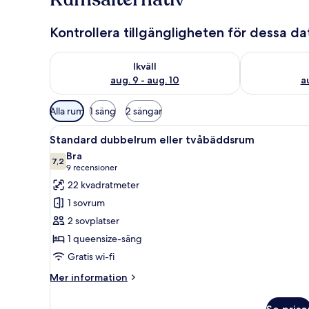
Kontrollera tillgängligheten för dessa d
Kontrollera tillgängligheten för ikväll aug. 9 - aug. 1
Kontrollera ti
Ikväll
aug. 9 - aug. 10
au
Tillgängliga
Alla rum
1 säng
2 sängar
filter
Öppna
Ett hotellrum med en säng, en
för
9
Standard dubbelrum eller tvåbäddsrum
alla
rum
Bra
foton
7,2
7,2 av 10
(9 recensioner)
9 recensioner
för
22 kvadratmeter
Standard
1 sovrum
dubbelrum
2 sovplatser
eller
1 queensize-säng
tvåbäddsrum
Gratis wi-fi
Mer
Mer information
information
om