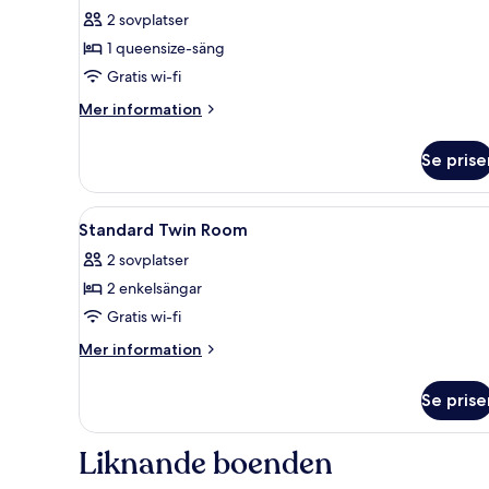
Deluxe
2 sovplatser
dubbelrum
1 queensize-säng
-
Gratis wi-fi
terrass
Mer
Mer information
information
om
Se prise
Deluxe
dubbelrum
-
Öppna
Ett hotellrum med två sängar,
5
terrass
Standard Twin Room
alla
2 sovplatser
foton
2 enkelsängar
för
Standard
Gratis wi-fi
Twin
Mer
Mer information
Room
information
om
Se prise
Standard
Twin
Room
Liknande boenden