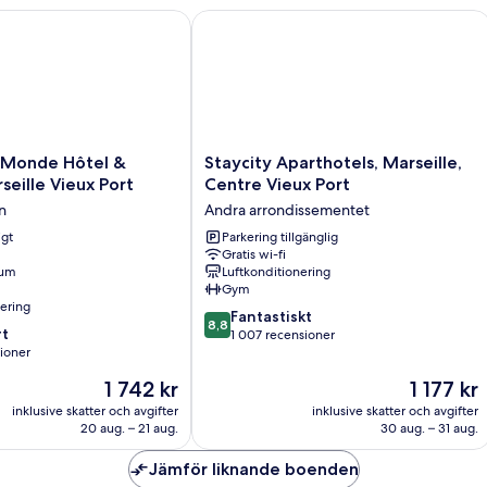
d
nde Hôtel & Suites - Marseille Vieux Port
Staycity Aparthotels, Marseille, Centr
Staycity
 Monde Hôtel &
Staycity Aparthotels, Marseille,
Aparthotels,
seille Vieux Port
Centre Vieux Port
Marseille,
n
Andra arrondissementet
Centre
igt
Vieux
Parkering tillgänglig
Gratis wi-fi
Port
rum
Luftkonditionering
Andra
Gym
arrondissementet
nering
8.8
Fantastiskt
8,8
t
av
1 007 recensioner
sioner
10,
Fantastiskt,
Priset
Priset
1 742 kr
1 177 kr
1 007 recensioner
är
är
ner
inklusive skatter och avgifter
inklusive skatter och avgifter
1 742 kr
1 177 kr
20 aug. – 21 aug.
30 aug. – 31 aug.
Jämför liknande boenden