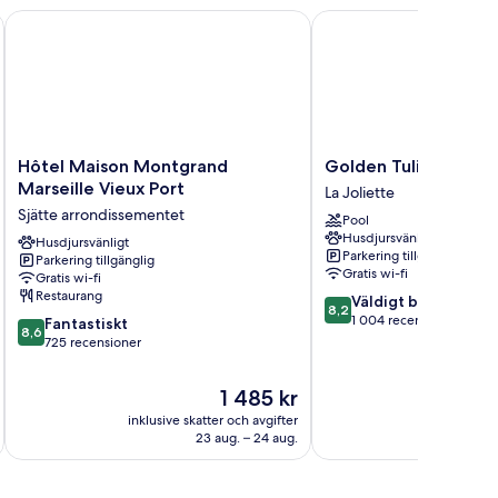
e Vieux Port
Hôtel Maison Montgrand Marseille Vieux Port
Golden Tulip Marseill
Hôtel
Golden
Hôtel Maison Montgrand
Golden Tulip Marsei
Maison
Tulip
Marseille Vieux Port
La Joliette
Montgrand
Marseille
Sjätte arrondissementet
Pool
Marseille
Euromed
Husdjursvänligt
Vieux
Husdjursvänligt
La
Parkering tillgänglig
Parkering tillgänglig
Port
Joliette
Gratis wi-fi
Gratis wi-fi
Sjätte
Restaurang
8.2
Väldigt bra
arrondissementet
8,2
av
1 004 recensioner
8.6
Fantastiskt
8,6
10,
av
725 recensioner
Väldigt
10,
bra,
Fantastiskt,
Priset
1 485 kr
1 004 recensioner
725 recensioner
är
inklusive skatter och avgifter
inklusive s
1 485 kr
23 aug. – 24 aug.