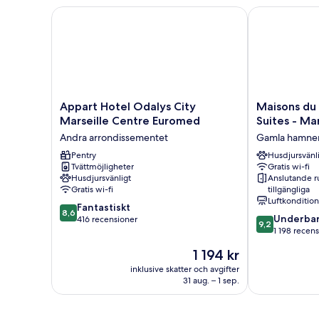
Appart Hotel Odalys City Marseille Centre Eurome
Maisons du Mo
Appart
Maisons
Appart Hotel Odalys City
Maisons du
Hotel
du
Marseille Centre Euromed
Suites - Mar
Odalys
Monde
Andra arrondissementet
Gamla hamne
City
Hôtel
Marseille
Pentry
&
Husdjursvänl
Tvättmöjligheter
Gratis wi-fi
Centre
Suites
Husdjursvänligt
Anslutande 
Euromed
-
Gratis wi-fi
tillgängliga
Andra
Marseille
Luftkonditio
8.6
arrondissementet
Fantastiskt
Vieux
8,6
9.2
Underbar
av
416 recensioner
Port
9,2
av
1 198 recen
10,
Gamla
10,
Fantastiskt,
hamnen
Priset
1 194 kr
Underbart,
416 recensioner
är
1 198 recensio
inklusive skatter och avgifter
1 194 kr
31 aug. – 1 sep.