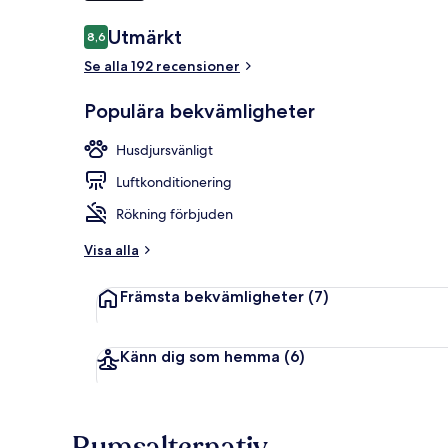
Recensioner
Utmärkt
8,6
8,6 av 10,
Exteriör
Se alla 192 recensioner
Populära bekvämligheter
Husdjursvänligt
Luftkonditionering
Rökning förbjuden
Visa alla
Främsta bekvämligheter
(7)
Känn dig som hemma
(6)
Rumsalternativ