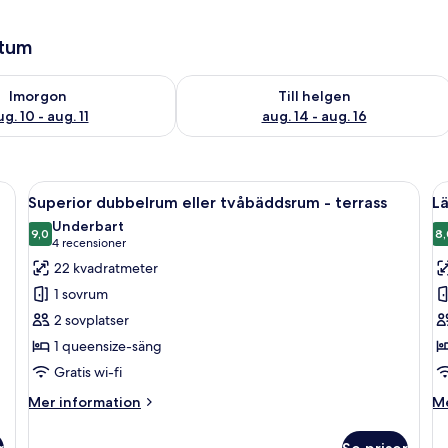
atum
0
llgängligheten för imorgon aug. 10 - aug. 11
Kontrollera tillgängligheten för den h
Imorgon
Till helgen
g. 10 - aug. 11
aug. 14 - aug. 16
 dörr och konstverk som hänger på väggen.
Öppna
Ett hotellrum med en säng, en balkon
Ö
9
Superior dubbelrum eller tvåbäddsrum - terrass
L
alla
al
Underbart
foton
9,0
f
8,
9,0 av 10
(4 recensioner)
4 recensioner
för
f
22 kvadratmeter
Superior
L
1 sovrum
dubbelrum
2 sovplatser
eller
1 queensize-säng
tvåbäddsrum
Gratis wi-fi
-
terrass
Mer
M
Mer information
Me
information
in
om
o