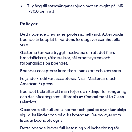
Tillgång till extrasängar erbjuds mot en avgift på INR
1770.0 per natt.
Policyer
Detta boende drivs av en professionell värd. Att erbjuda
boende är kopplat till värdens företagsverksamhet eller
yrke.
Gästerna kan vara tryggt medvetna om att det finns
brandsläckare, rökdetektor, säkerhetssystem och
förbandslåda på boendet.
Boendet accepterar kreditkort, bankkort och kontanter.
Följande kreditkort accepteras: Visa, Mastercard och
American Express.
Boendet bekräftar att man följer de riktlinjer för rengöring
och desinficering som utfärdats av Commitment to Clean
(Marriott).
Observera att kulturella normer och gästpolicyer kan skilja
sig i olika länder och på olika boenden. De policyer som
listas är boendets egna.
Detta boende kräver full betalning vid incheckning för