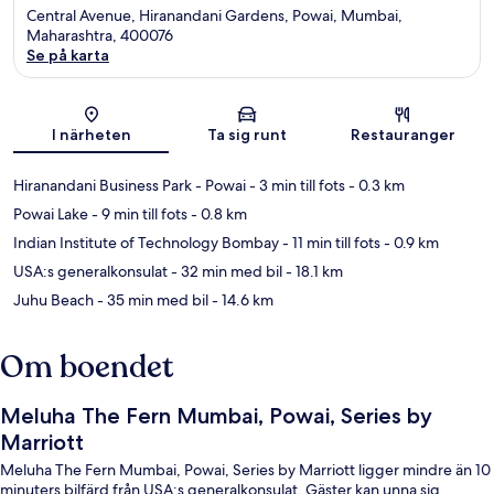
Central Avenue, Hiranandani Gardens, Powai, Mumbai,
Maharashtra, 400076
Se på karta
Karta
I närheten
Ta sig runt
Restauranger
Hiranandani Business Park - Powai
- 3 min till fots
- 0.3 km
Powai Lake
- 9 min till fots
- 0.8 km
Indian Institute of Technology Bombay
- 11 min till fots
- 0.9 km
USA:s generalkonsulat
- 32 min med bil
- 18.1 km
Juhu Beach
- 35 min med bil
- 14.6 km
Om boendet
Meluha The Fern Mumbai, Powai, Series by
Marriott
Meluha The Fern Mumbai, Powai, Series by Marriott ligger mindre än 10
minuters bilfärd från USA:s generalkonsulat. Gäster kan unna sig