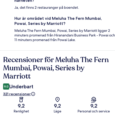
närheten?
Ja, det finns 2 restauranger på boendet.
Hur är området vid Meluha The Fern Mumbai,
Powai, Series by Marriott?
Meluha The Fern Mumbai, Powai, Series by Marriott ligger 2
minuters promenad från Hiranandani Business Park - Powai och
11 minuters promenad från Powai Lake.
Recensioner för Meluha The Fern
Recensioner
Mumbai, Powai, Series by
Marriott
Underbart
9,0
321 recensioner
9,2
9,2
9,2
Renlighet
Läge
Personal och service