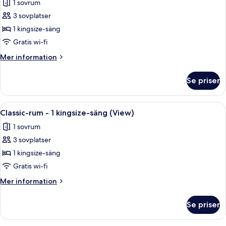
1 sovrum
-
foton
rökare
3 sovplatser
för
(View)
Svit
1 kingsize-säng
Classic
Gratis wi-fi
-
Mer
Mer information
1
information
kingsize-
om
Se priser
Svit
säng
Classic
(View)
-
Öppna
Ett hotellrum med en stor säng, ett sk
2
1
Classic-rum - 1 kingsize-säng (View)
alla
kingsize-
1 sovrum
säng
foton
(View)
3 sovplatser
för
Classic-
1 kingsize-säng
rum
Gratis wi-fi
-
Mer
Mer information
1
information
kingsize-
om
Se priser
Classic-
säng
rum
(View)
-