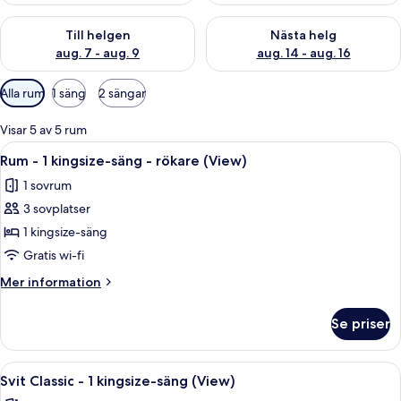
Kontrollera tillgängligheten för den här helgen aug. 7 - aug. 9
Kontrollera tillgängligheten fö
Till helgen
Nästa helg
aug. 7 - aug. 9
aug. 14 - aug. 16
Tillgängliga
Alla rum
1 säng
2 sängar
filter
för
Visar 5 av 5 rum
rum
Öppna
Ett hotellrum med en säng, ett skrivbor
1
Rum - 1 kingsize-säng - rökare (View)
alla
1 sovrum
foton
3 sovplatser
för
Rum
1 kingsize-säng
-
Gratis wi-fi
1
Mer
Mer information
kingsize-
information
säng
om
Se priser
Rum
-
-
rökare
1
Öppna
Ett modernt hotellrum med en soffa, et
(View)
3
kingsize-
Svit Classic - 1 kingsize-säng (View)
alla
säng