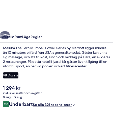
The
Fern
Mumbai,
Powai,
Series
regående
Nästa
by
73+
Översikt
Rum
Läge
Regler
Marriott
Meluha The Fern Mumbai, Powai, Series by Marriott ligger mindre
än 10 minuters bilfärd från USA:s generalkonsulat. Gäster kan unna
sig massage, och äta frukost, lunch och middag på Tiara, en av deras
2 restauranger. På detta hotell i lyxstil får gäster även tillgång till en
utomhuspool, en bar vid poolen och ett fitnesscenter.
VIP Access
Det
1 294 kr
Exteriör
nuvarande
inklusive skatter och avgifter
priset
8 aug. – 9 aug.
är
Recensioner
Underbart
9,0
Se alla 321 recensioner
1 294 kr
9,0 av 10,