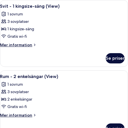
Öppna
Ett modernt hotellrum med en stor sän
2
1
Svit - 1 kingsize-säng (View)
alla
kingsize-
1 sovrum
säng
foton
(View)
3 sovplatser
för
Svit
1 kingsize-säng
-
Gratis wi-fi
1
Mer
Mer information
kingsize-
information
säng
om
Se priser
Svit
(View)
-
1
Öppna
Ett hotellrum med två sängar, ett skriv
1
kingsize-
Rum - 2 enkelsängar (View)
alla
säng
1 sovrum
(View)
foton
3 sovplatser
för
Rum
2 enkelsängar
-
Gratis wi-fi
2
Mer
Mer information
enkelsängar
information
(View)
om