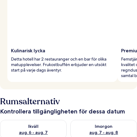
Kulinarisk lycka
Premi
Detta hotell har 2 restauranger och en bar för olika
Femstjä
matupplevelser. Frukostbuffén erbjuder en utsökt
kvalitet
start på varje dags äventyr.
regndus
samtal b
Rumsalternativ
Kontrollera tillgängligheten för dessa datum
Kontrollera tillgängligheten för ikväll aug. 6 - aug. 7
Kontrollera tillgängligheten f
Ikväll
Imorgon
aug. 6 - aug. 7
aug. 7 - aug. 8