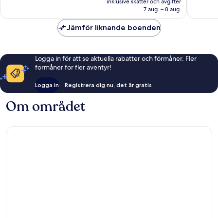
inklusive skatter och avgifter
1 123 kr
7 aug. – 8 aug.
Jämför liknande boenden
Logga in för att se aktuella rabatter och förmåner. Fler
förmåner för fler äventyr!
Logga in
Registrera dig nu, det är gratis
Om området