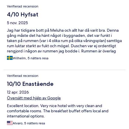
Recensioner
Verifierad recension
4/10 Hyfsat
5 nov. 2025
Jag har tidigare bott på Meluha och allt har då varit bra. Denna
gång måste det ha hänt något i byggnaden, det var funkt i
taken på rummen (var i 4 olika rum på olika våningsplan) samtliga
rum luktar starkt av fukt och mögel. Duschen var ej ordentligt
rengjord i någon av rummen jag bodde i. Rummen är överlag
slitna, avskavd färg, skador på möbler etc. Jag har efter
Wilhelm, 5 nätters resa
hemkomst tvättat mina kläder 3 gånger men de luktar
fortfarande fukt/ mögel efter att ha förvarat dem på
hotellrummet i 5 dagar. Utöver det luktar mina 2 resväskor fukt
Verifierad recension
och jag har inte lyckats få bort lukten från dem heller. Tråkigt då
det i övrigt är ett bra hotell med trevlig personal ,gym, 2
10/10 Enastående
restauranger och gångavstånd till trevliga områden i Mumbai,
12 apr. 2026
Översätt med hjälp av Google
Excellent location. Very nice hotel with very clean and
comfortable rooms. The breakfast buffet offers local and
international options.
Alvaro, 5 nätters resa