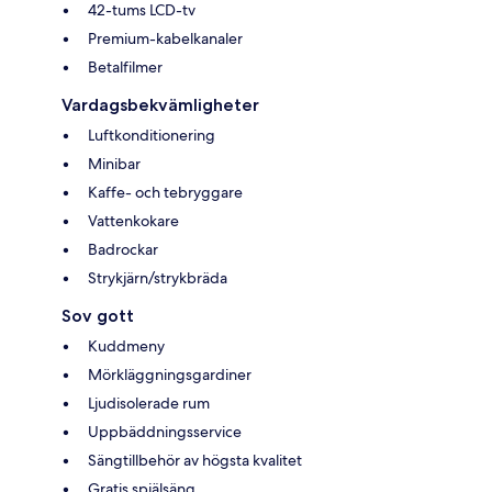
42-tums LCD-tv
Premium-kabelkanaler
Betalfilmer
Vardagsbekvämligheter
Luftkonditionering
Minibar
Kaffe- och tebryggare
Vattenkokare
Badrockar
Strykjärn/strykbräda
Sov gott
Kuddmeny
Mörkläggningsgardiner
Ljudisolerade rum
Uppbäddningsservice
Sängtillbehör av högsta kvalitet
Gratis spjälsäng