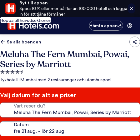
Byt till appen
Spara 10 % eller mer på fler än 100 000 hotell och logga
in för att tjäna förmåner
Hoppa till huvudsektionen
Hämta appen
Se alla boenden
Meluha The Fern Mumbai, Powai,
Series by Marriott
4.5-
stjärnigt
Lyxhotell i Mumbai med 2 restauranger och utomhuspool
boende
Välj datum för att se priser
Vart reser du?
Datum