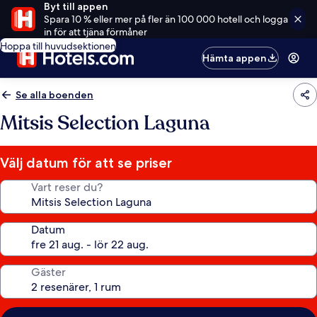
Byt till appen
Spara 10 % eller mer på fler än 100 000 hotell och logga
in för att tjäna förmåner
Hoppa till huvudsektionen
Hämta appen
Se alla boenden
Mitsis Selection Laguna
Välj datum för att se priser
Vart reser du?
Datum
Gäster