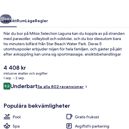
regående
Nästa
68+
Översikt
Rum
Läge
Regler
När du bor på Mitsis Selection Laguna kan du koppla av på stranden
med parasoller, volleyboll och solstolar, och du bor dessutom bara
tio minuters bilfärd från Star Beach Water Park. Deras 5
utomhuspooler erbjuder nöjen för hela familjen, och gäster på jakt
efter avkoppling kan unna sig sportmassage, ansiktsbehandlingar
och aromaterapi på deras spa. Main restaurant, en av 6
restauranger, specialiserar sig på lokala rätter och serverar frukost,
Det
4 408 kr
lunch och middag. Detta hotell i lyxstil erbjuder även gäster tillgång
nuvarande
inklusive skatter och avgifter
till 5 barer/lounger, en gratis barnklubb och en bar vid poolen. Den
priset
1 sep. – 2 sep.
hjälpsamma personalen och den generella standarden brukar få
Exteriör
är
Recensioner
höga betyg av våra resenärer.
Underbart
9,2
Se alla 802 recensioner
4 408 kr
9,2 av 10,
Populära bekvämligheter
Pool
Gratis frukost
Spa
Avgiftsfri parkering