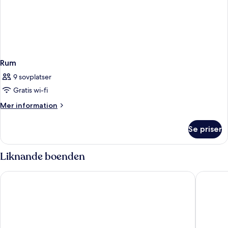
Rum
9 sovplatser
Gratis wi-fi
Mer
Mer information
information
om
Se priser
Rum
Liknande boenden
Mitsis Selection Rinela
Creta Mar