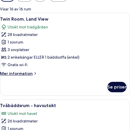
filter
för
Visar 16 av 16 rum
rum
Öppna
En säng med ett stoppat sänggavel, t
4
Twin Room, Land View
alla
Utsikt mot trädgården
foton
28 kvadratmeter
för
Twin
1 sovrum
Room,
3 sovplatser
Land
2 enkelsängar ELLER 1 bäddsoffa (enkel)
View
Gratis wi-fi
Mer
Mer information
information
om
Se priser
Twin
Room,
Land
Öppna
Ett sovrum med en stor säng, en bänk,
4
View
Tvåbäddsrum - havsutsikt
alla
Utsikt mot havet
foton
26 kvadratmeter
för
Tvåbäddsrum
1 sovrum