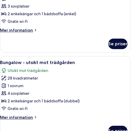
-
3 sovplatser
havsutsikt
2 enkelsängar och 1 bäddsoffa (enkel)
Gratis wi-fi
Mer
Mer information
information
om
Se priser
Tvåbäddsrum
-
havsutsikt
Öppna
Ett sovrum med en stor säng, en smin
6
Bungalow - utsikt mot trädgården
alla
Utsikt mot trädgården
foton
28 kvadratmeter
för
Bungalow
1 sovrum
-
4 sovplatser
utsikt
2 enkelsängar och 1 bäddsoffa (dubbel)
mot
Gratis wi-fi
trädgården
Mer
Mer information
information
om
Se priser