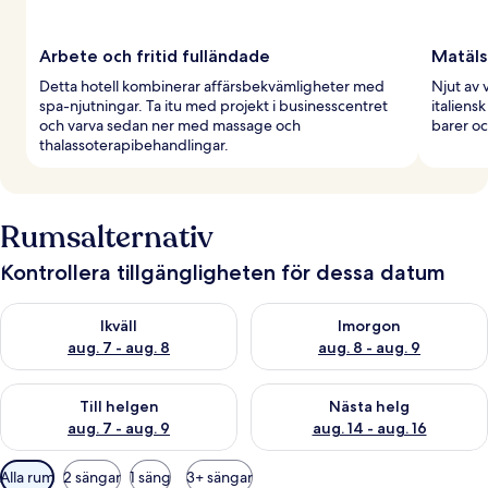
Arbete och fritid fulländade
Matäls
Detta hotell kombinerar affärsbekvämligheter med
Njut av 
spa-njutningar. Ta itu med projekt i businesscentret
italiens
och varva sedan ner med massage och
barer oc
thalassoterapibehandlingar.
Rumsalternativ
Kontrollera tillgängligheten för dessa datum
Kontrollera tillgängligheten för ikväll aug. 7 - aug. 8
Kontrollera tillgängligheten f
Ikväll
Imorgon
aug. 7 - aug. 8
aug. 8 - aug. 9
Kontrollera tillgängligheten för den här helgen aug. 7 - aug. 9
Kontrollera tillgängligheten fö
Till helgen
Nästa helg
aug. 7 - aug. 9
aug. 14 - aug. 16
Tillgängliga
Alla rum
2 sängar
1 säng
3+ sängar