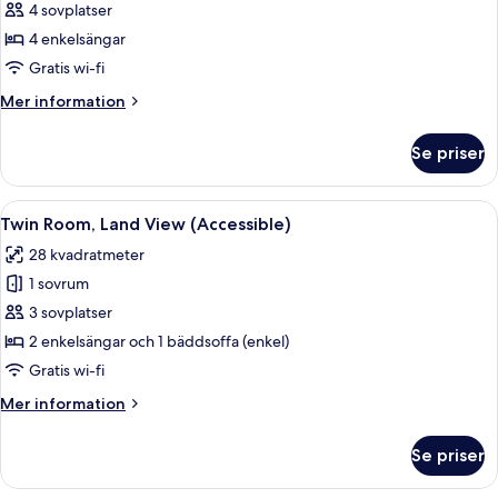
utsikt
4 sovplatser
mot
4 enkelsängar
trädgården
Gratis wi-fi
(Outdoor
Mer
Mer information
Whirlpool
information
Spa)
om
Se priser
Familjebungalow
-
utsikt
Öppna
Ett sovrum med en stor säng, en tv, et
6
mot
Twin Room, Land View (Accessible)
alla
trädgården
28 kvadratmeter
(Outdoor
foton
Whirlpool
1 sovrum
för
Spa)
Twin
3 sovplatser
Room,
2 enkelsängar och 1 bäddsoffa (enkel)
Land
Gratis wi-fi
View
Mer
Mer information
(Accessible)
information
om
Se priser
Twin
Room,