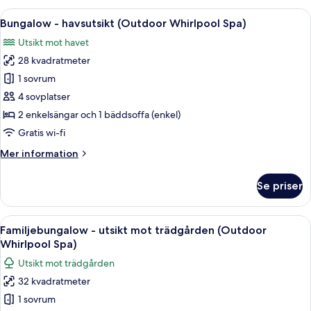
tillgång
Öppna
Ett sovrum med en stor säng, ett träpa
5
till
Bungalow - havsutsikt (Outdoor Whirlpool Spa)
alla
pool
Utsikt mot havet
foton
28 kvadratmeter
för
Bungalow
1 sovrum
-
4 sovplatser
havsutsikt
2 enkelsängar och 1 bäddsoffa (enkel)
(Outdoor
Gratis wi-fi
Whirlpool
Mer
Mer information
Spa)
information
om
Se priser
Bungalow
-
havsutsikt
Öppna
Ett sovrum med en stor säng, en liten 
6
(Outdoor
Familjebungalow - utsikt mot trädgården (Outdoor
alla
Whirlpool
Whirlpool Spa)
Spa)
foton
Utsikt mot trädgården
för
32 kvadratmeter
Familjebungalow
1 sovrum
-