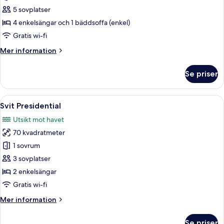
-
5 sovplatser
utsikt
4 enkelsängar och 1 bäddsoffa (enkel)
mot
Gratis wi-fi
trädgården
Mer
Mer information
information
om
Se priser
Familjerum
-
utsikt
Öppna
Ett poolområde med fri utsikt över hav
5
mot
Svit Presidential
alla
trädgården
Utsikt mot havet
foton
70 kvadratmeter
för
Svit
1 sovrum
Presidential
3 sovplatser
2 enkelsängar
Gratis wi-fi
Mer
Mer information
information
om
Se priser