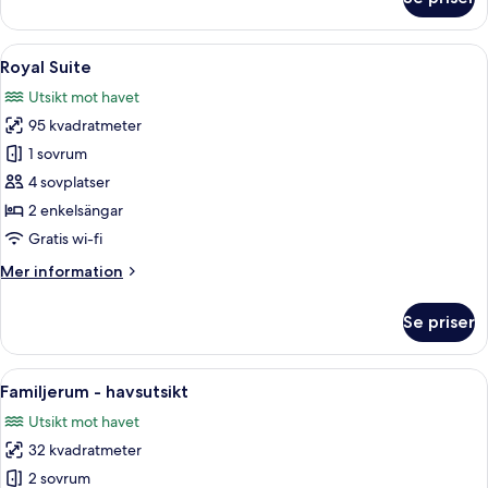
Svit
Presidential
Öppna
Ett rymligt vardagsrum med en soffa, 
6
Royal Suite
alla
Utsikt mot havet
foton
95 kvadratmeter
för
Royal
1 sovrum
Suite
4 sovplatser
2 enkelsängar
Gratis wi-fi
Mer
Mer information
information
om
Se priser
Royal
Suite
Öppna
Ett sovrum med en säng, ett skrivbord,
4
Familjerum - havsutsikt
alla
Utsikt mot havet
foton
32 kvadratmeter
för
Familjerum
2 sovrum