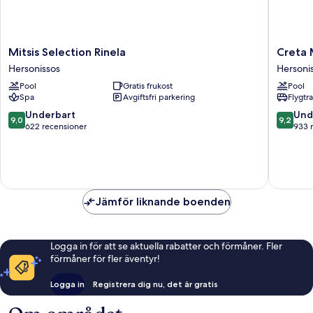
Mitsis
Creta
Mitsis Selection Rinela
Creta M
Selection
Maris
Hersonissos
Hersoni
Rinela
Resort
Pool
Gratis frukost
Pool
Hersonissos
-
Spa
Avgiftsfri parkering
Flygtr
All
Inclusiv
9.0
9.2
Underbart
Und
9,0
9,2
Hersoni
av
av
622 recensioner
933 
10,
10,
Underbart,
Underba
622 recensioner
933 rec
Jämför liknande boenden
Logga in för att se aktuella rabatter och förmåner. Fler
förmåner för fler äventyr!
Logga in
Registrera dig nu, det är gratis