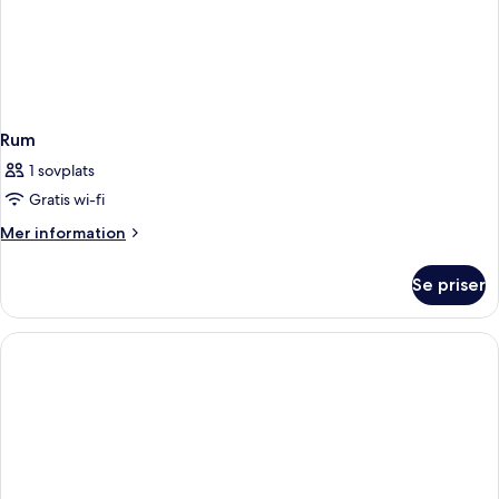
Rum
1 sovplats
Gratis wi-fi
Mer
Mer information
information
om
Se priser
Rum