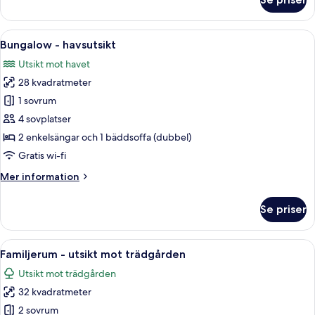
Bungalow
-
utsikt
Öppna
Ett sovrum med en balkong, en tv på e
5
mot
Bungalow - havsutsikt
alla
trädgården
Utsikt mot havet
foton
28 kvadratmeter
för
Bungalow
1 sovrum
-
4 sovplatser
havsutsikt
2 enkelsängar och 1 bäddsoffa (dubbel)
Gratis wi-fi
Mer
Mer information
information
om
Se priser
Bungalow
-
havsutsikt
Öppna
Ett sovrum med en säng, en sminkbord
5
Familjerum - utsikt mot trädgården
alla
Utsikt mot trädgården
foton
32 kvadratmeter
för
Familjerum
2 sovrum