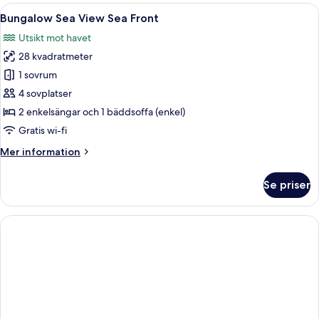
Land
Öppna
Ett hotellrum med en säng, en tv, en b
5
View
Bungalow Sea View Sea Front
alla
(Accessible)
Utsikt mot havet
foton
28 kvadratmeter
för
Bungalow
1 sovrum
Sea
4 sovplatser
View
2 enkelsängar och 1 bäddsoffa (enkel)
Sea
Gratis wi-fi
Front
Mer
Mer information
information
om
Se priser
Bungalow
Sea
View
Sea
Front