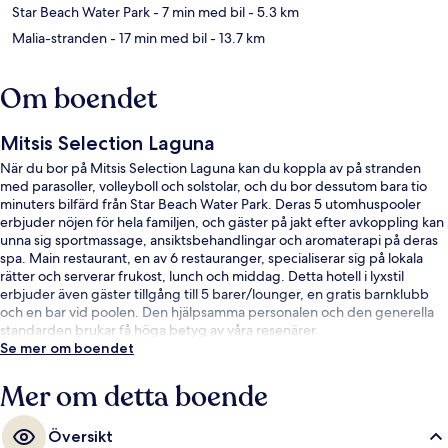
Star Beach Water Park
- 7 min med bil
- 5.3 km
Malia-stranden
- 17 min med bil
- 13.7 km
Om boendet
Mitsis Selection Laguna
När du bor på Mitsis Selection Laguna kan du koppla av på stranden
med parasoller, volleyboll och solstolar, och du bor dessutom bara tio
minuters bilfärd från Star Beach Water Park. Deras 5 utomhuspooler
erbjuder nöjen för hela familjen, och gäster på jakt efter avkoppling kan
unna sig sportmassage, ansiktsbehandlingar och aromaterapi på deras
spa. Main restaurant, en av 6 restauranger, specialiserar sig på lokala
rätter och serverar frukost, lunch och middag. Detta hotell i lyxstil
erbjuder även gäster tillgång till 5 barer/lounger, en gratis barnklubb
och en bar vid poolen. Den hjälpsamma personalen och den generella
standarden brukar få höga betyg av våra resenärer.
Se mer om boendet
Mer om detta boende
Översikt