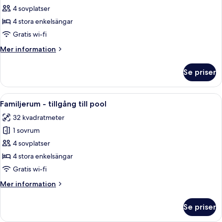
-
4 sovplatser
havsutsikt
4 stora enkelsängar
Gratis wi-fi
Mer
Mer information
information
om
Se priser
Familjerum
-
havsutsikt
Öppna
Ett sovrum med en säng, en tv på en b
4
Familjerum - tillgång till pool
alla
32 kvadratmeter
foton
1 sovrum
för
Familjerum
4 sovplatser
-
4 stora enkelsängar
tillgång
Gratis wi-fi
till
Mer
Mer information
pool
information
om
Se priser
Familjerum
-