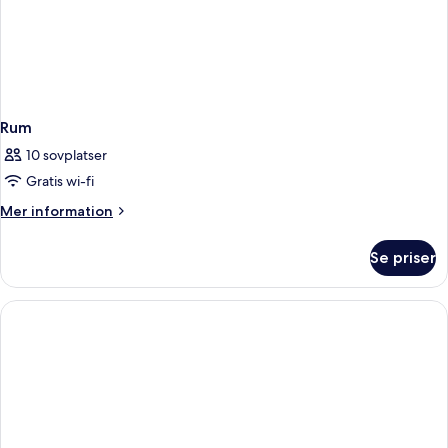
Rum
10 sovplatser
Gratis wi-fi
Mer
Mer information
information
om
Se priser
Rum