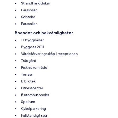
Strandhanddukar
Parasoller
Solstolar
Parasoller
Boendet och bekvämligheter
17 byggnader
Byggdes 2011
Värdeförvaringsskåp i receptionen
Trädgård
Picknickområde
Terrass
Bibliotek
Fitnesscenter
5 utomhuspooler
Spelrum
Cykelparkering
Fullständigt spa