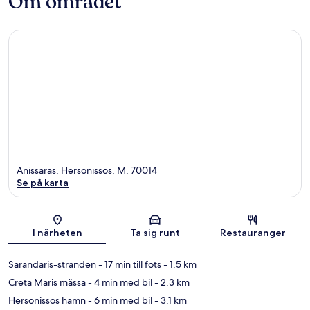
Om området
Anissaras, Hersonissos, M, 70014
Se på karta
Karta
I närheten
Ta sig runt
Restauranger
Sarandaris-stranden
- 17 min till fots
- 1.5 km
Creta Maris mässa
- 4 min med bil
- 2.3 km
Hersonissos hamn
- 6 min med bil
- 3.1 km