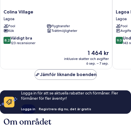
Colina
Lagoa
Colina Village
Lagoa 
Village
Hotel
Lagoa
Lagoa
Lagoa
Lagoa
Pool
Flygtransfer
Pool
Kök
Tvättmöjligheter
Avgift
8.2
9.0
Väldigt bra
Und
8,2
9,0
av
av
123 recensioner
143 
10,
10,
Priset
1 464 kr
Väldigt
Underba
är
bra,
143 rece
inklusive skatter och avgifter
1 464 kr
6 sep. – 7 sep.
123 recensioner
Jämför liknande boenden
Logga in för att se aktuella rabatter och förmåner. Fler
förmåner för fler äventyr!
Logga in
Registrera dig nu, det är gratis
Om området