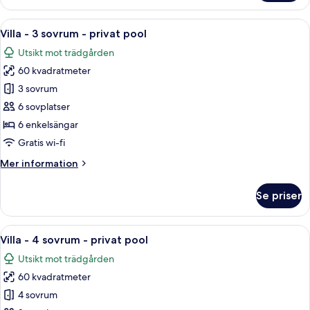
-
1
Öppna
Ett sovrum med en säng, sängbord, vä
6
sovrum
Villa - 3 sovrum - privat pool
alla
Utsikt mot trädgården
foton
60 kvadratmeter
för
Villa
3 sovrum
-
6 sovplatser
3
6 enkelsängar
sovrum
Gratis wi-fi
-
Mer
Mer information
privat
information
pool
om
Se priser
Villa
-
3
Öppna
Ett sovrum med en stor säng, två sän
6
sovrum
Villa - 4 sovrum - privat pool
alla
-
Utsikt mot trädgården
privat
foton
pool
60 kvadratmeter
för
Villa
4 sovrum