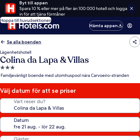
Byt till appen
Spara 10 % eller mer på fler än 100 000 hotell och logga
in för att tjäna förmåner
Hoppa till huvudsektionen
Hämta appen
Se alla boenden
Lägenhetshotell
Colina da Lapa & Villas
3.0-
stjärnigt
Familjevänligt boende med utomhuspool nära Carvoeiro-stranden
boende
Välj datum för att se priser
Vart reser du?
Datum
Gäster