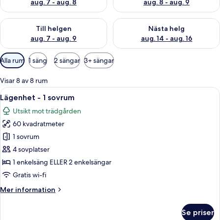
aug. 7 - aug. 8
aug. 8 - aug. 9
Kontrollera tillgängligheten för den här helgen aug. 7 - aug. 9
Kontrollera tillgängligheten fö
Till helgen
Nästa helg
aug. 7 - aug. 9
aug. 14 - aug. 16
Tillgängliga
Alla rum
1 säng
2 sängar
3+ sängar
filter
för
Visar 8 av 8 rum
rum
Öppna
Ett hotellrum med två sängar, ett skriv
11
Lägenhet - 1 sovrum
alla
Utsikt mot trädgården
foton
60 kvadratmeter
för
Lägenhet
1 sovrum
-
4 sovplatser
1
1 enkelsäng ELLER 2 enkelsängar
sovrum
Gratis wi-fi
Mer
Mer information
information
om
Se priser
Lägenhet