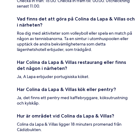
Checka in från: 15.00. Checka in fram till: 00.00. Utcheckning
senast 11.00.
Vad finns det att göra på Colina da Lapa & Villas och
i närheten?
Roa dig med aktiviteter som volleyboll eller spela en match på
någon av tennisbanorna. Ta en simtur i utomhuspoolen eller
upptäck de andra bekvämligheterna som detta
lägenhetshotell erbjuder, som trädgård.
Har Colina da Lapa & Villas restaurang eller finns
det någon i närheten?
Ja, A Lapa erbjuder portugisiska köket.
Har Colina da Lapa & Villas kök eller pentry?
Ja, det finns ett pentry med kaffebryggare, köksutrustning
och kylskåp.
Hur är området vid Colina da Lapa & Villas?
Colina da Lapa & Villas ligger 18 minuters promenad från
Cádizbukten.