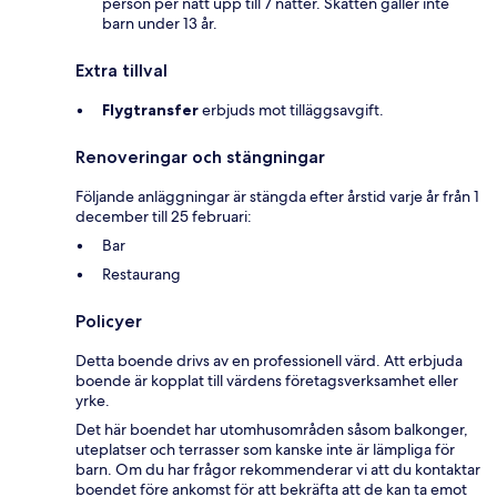
person per natt upp till 7 nätter. Skatten gäller inte
barn under 13 år.
Extra tillval
Flygtransfer
erbjuds mot tilläggsavgift.
Renoveringar och stängningar
Följande anläggningar är stängda efter årstid varje år från 1
december till 25 februari:
Bar
Restaurang
Policyer
Detta boende drivs av en professionell värd. Att erbjuda
boende är kopplat till värdens företagsverksamhet eller
yrke.
Det här boendet har utomhusområden såsom balkonger,
uteplatser och terrasser som kanske inte är lämpliga för
barn. Om du har frågor rekommenderar vi att du kontaktar
boendet före ankomst för att bekräfta att de kan ta emot