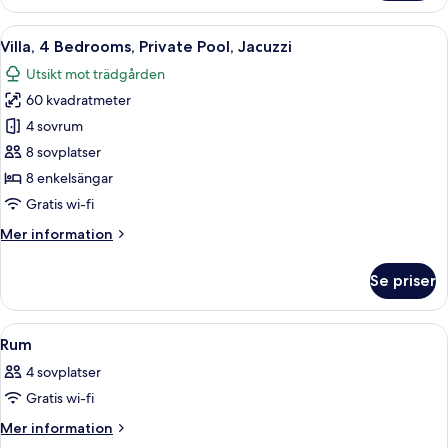
Deluxe
-
Öppna
Ett sovrum med en säng, ett skrivbor
8
4
Villa, 4 Bedrooms, Private Pool, Jacuzzi
alla
sovrum
Utsikt mot trädgården
-
foton
privat
60 kvadratmeter
för
pool
Villa,
4 sovrum
4
8 sovplatser
Bedrooms,
8 enkelsängar
Private
Gratis wi-fi
Pool,
Mer
Mer information
Jacuzzi
information
om
Se priser
Villa,
4
Bedrooms,
Öppna
Ett hotellrum med två sängar, ett skri
11
Private
Rum
alla
Pool,
4 sovplatser
Jacuzzi
foton
Gratis wi-fi
för
Rum
Mer
Mer information
information