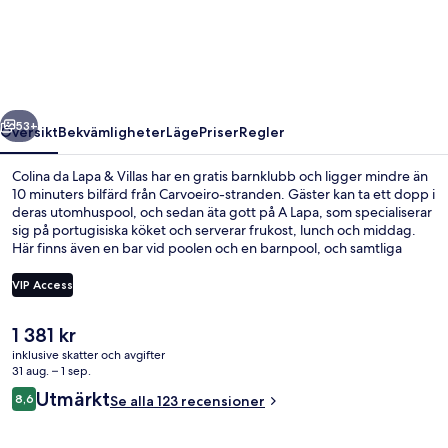
Lapa
&
Villas
regående
Nästa
53+
Översikt
Bekvämligheter
Läge
Priser
Regler
Colina da Lapa & Villas har en gratis barnklubb och ligger mindre än
10 minuters bilfärd från Carvoeiro-stranden. Gäster kan ta ett dopp i
deras utomhuspool, och sedan äta gott på A Lapa, som specialiserar
sig på portugisiska köket och serverar frukost, lunch och middag.
Här finns även en bar vid poolen och en barnpool, och samtliga
lägenheter har eldstäder och kök.
VIP Access
Det
1 381 kr
Boendeområde
nuvarande
inklusive skatter och avgifter
priset
31 aug. – 1 sep.
är
Recensioner
Utmärkt
8,6
Se alla 123 recensioner
1 381 kr
8,6 av 10,