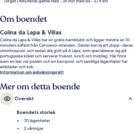
Torget i Albufeiras gamla stad
- 35 min med bil
- 37.6 km
Om boendet
Colina da Lapa & Villas
Colina da Lapa & Villas har en gratis barnklubb och ligger mindre än 10
minuters bilfärd från Carvoeiro-stranden. Gäster kan ta ett dopp i deras
utomhuspool, och sedan äta gott på A Lapa, som specialiserar sig på
portugisiska köket och serverar frukost, lunch och middag. Här finns
även en bar vid poolen och en barnpool, och samtliga lägenheter har
eldstäder och kök.
Information om avbokningsrätt
Mer om detta boende
Översikt
Boendets storlek
70 lägenheter
2 våningar