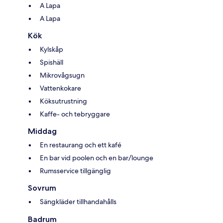
A Lapa
A Lapa
Kök
Kylskåp
Spishäll
Mikrovågsugn
Vattenkokare
Köksutrustning
Kaffe- och tebryggare
Middag
En restaurang och ett kafé
En bar vid poolen och en bar/lounge
Rumsservice tillgänglig
Sovrum
Sängkläder tillhandahålls
Badrum