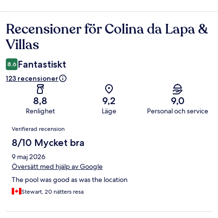
Recensioner för Colina da Lapa &
Recensioner
Villas
Fantastiskt
8,6
123 recensioner
8,8
9,2
9,0
Renlighet
Läge
Personal och service
Recensioner
Verifierad recension
8/10 Mycket bra
9 maj 2026
Översätt med hjälp av Google
The pool was good as was the location
Stewart, 20 nätters resa