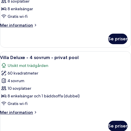
-
8 sovplatser
4
8 enkelsängar
sovrum
Gratis wi-fi
-
Mer
Mer information
privat
information
pool
om
Se priser
Villa
-
4
Öppna
Ett sovrum med en stor säng, två sän
6
sovrum
Villa Deluxe - 4 sovrum - privat pool
alla
-
Utsikt mot trädgården
privat
foton
pool
60 kvadratmeter
för
Villa
4 sovrum
Deluxe
10 sovplatser
-
8 enkelsängar och 1 bäddsoffa (dubbel)
4
Gratis wi-fi
sovrum
Mer
Mer information
-
information
privat
om
Se priser
pool
Villa