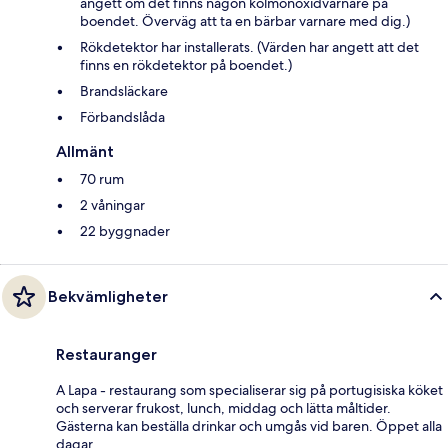
angett om det finns någon kolmonoxidvarnare på
boendet. Överväg att ta en bärbar varnare med dig.)
Rökdetektor har installerats. (Värden har angett att det
finns en rökdetektor på boendet.)
Brandsläckare
Förbandslåda
Allmänt
70 rum
2 våningar
22 byggnader
Bekvämligheter
Restauranger
A Lapa - restaurang som specialiserar sig på portugisiska köket
och serverar frukost, lunch, middag och lätta måltider.
Gästerna kan beställa drinkar och umgås vid baren. Öppet alla
dagar