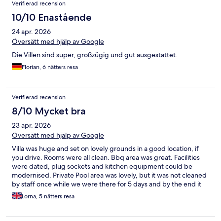
Verifierad recension
10/10 Enastående
24 apr. 2026
Översätt med hjälp av Google
Die Villen sind super, großzügig und gut ausgestattet.
Florian, 6 nätters resa
Verifierad recension
8/10 Mycket bra
23 apr. 2026
Översätt med hjälp av Google
Villa was huge and set on lovely grounds in a good location, if
you drive. Rooms were all clean. Bbq area was great. Facilities
were dated, plug sockets and kitchen equipment could be
modernised. Private Pool area was lovely, but it was not cleaned
by staff once while we were there for 5 days and by the end it
was green on the steps and the edges with the same little bugs
Lorna, 5 nätters resa
floating around for 3 days. That aside, I would stay there again
but request the pool be cleaned more regularly.