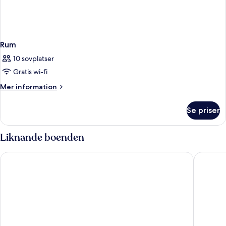
Rum
10 sovplatser
Gratis wi-fi
Mer
Mer information
information
om
Se priser
Rum
Liknande boenden
Colina Village
Lagoa Ho