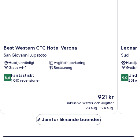
rökare
Best
Leonard
Best Western CTC Hotel Verona
Leonar
Western
Hotel
San Giovanni Lupatoto
Sud
CTC
Verona
Husdjursvänligt
Avgiftsfri parkering
Husdju
Hotel
Sud
Gratis wi-fi
Restaurang
Gratis 
Verona
San
8.6
9.0
Fantastiskt
Und
8,6
9,0
Giovanni
av
av
1 010 recensioner
251 
Lupatoto
10,
10,
Fantastiskt,
Underba
Priset
921 kr
1 010 recensioner
251 rece
är
inklusive skatter och avgifter
921 kr
23 aug. – 24 aug.
Jämför liknande boenden