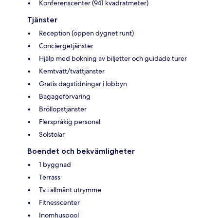
Konferenscenter (941 kvadratmeter)
Tjänster
Reception (öppen dygnet runt)
Conciergetjänster
Hjälp med bokning av biljetter och guidade turer
Kemtvätt/tvättjänster
Gratis dagstidningar i lobbyn
Bagageförvaring
Bröllopstjänster
Flerspråkig personal
Solstolar
Boendet och bekvämligheter
1 byggnad
Terrass
Tv i allmänt utrymme
Fitnesscenter
Inomhuspool