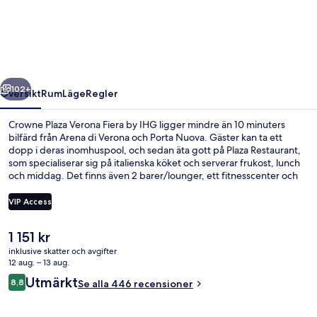
Verona
Fiera
by
IHG
regående
Nästa
102+
Översikt
Rum
Läge
Regler
Crowne Plaza Verona Fiera by IHG ligger mindre än 10 minuters
bilfärd från Arena di Verona och Porta Nuova. Gäster kan ta ett
dopp i deras inomhuspool, och sedan äta gott på Plaza Restaurant,
som specialiserar sig på italienska köket och serverar frukost, lunch
och middag. Det finns även 2 barer/lounger, ett fitnesscenter och
en bubbelpool.
VIP Access
Det
1 151 kr
Inomhuspool och solstolar
nuvarande
inklusive skatter och avgifter
priset
12 aug. – 13 aug.
är
Recensioner
Utmärkt
8,8
Se alla 446 recensioner
1 151 kr
8,8 av 10,