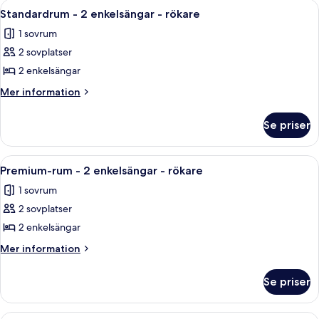
Öppna
Ett hotellrum med två sängar, en säng
3
enkelsäng
rökare
Standardrum - 2 enkelsängar - rökare
alla
-
1 sovrum
tillgänglighetsanpassat
foton
-
2 sovplatser
för
rökare
Standardrum
2 enkelsängar
-
Mer
Mer information
2
information
om
enkelsängar
Se priser
Standardrum
-
-
rökare
2
Öppna
Ett hotellrum med ett skrivbord, en st
2
enkelsängar
Premium-rum - 2 enkelsängar - rökare
alla
-
1 sovrum
rökare
foton
2 sovplatser
för
Premium-
2 enkelsängar
rum
Mer
Mer information
-
information
om
2
Se priser
Premium-
enkelsängar
rum
-
-
Ett modernt badrum med en tvättskåps