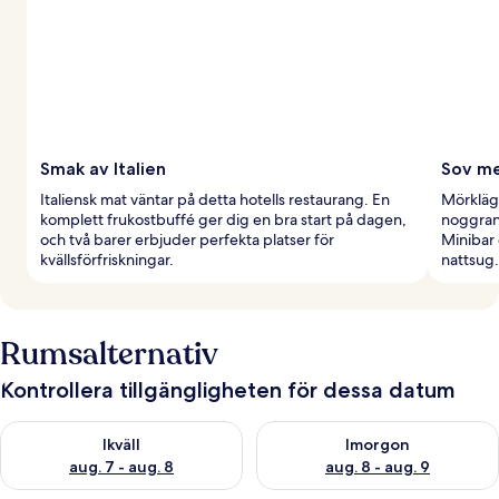
Smak av Italien
Sov me
Italiensk mat väntar på detta hotells restaurang. En
Mörklägg
komplett frukostbuffé ger dig en bra start på dagen,
noggran
och två barer erbjuder perfekta platser för
Minibar 
kvällsförfriskningar.
nattsug.
Rumsalternativ
Kontrollera tillgängligheten för dessa datum
Kontrollera tillgängligheten för ikväll aug. 7 - aug. 8
Kontrollera tillgängligheten f
Ikväll
Imorgon
aug. 7 - aug. 8
aug. 8 - aug. 9