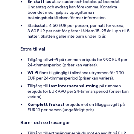
En skatt
tas ut av staden och betalas på boendet.
Undantag och avdrag kan förekomma. Kontakta
boendet med hjälp av uppgifterna i
bokningsbekräftelsen för mer information.
Stadsskatt: 4.50 EUR per person, per natt för vuxna;
3.60 EUR per natt för gäster i åldern 15–25 år i upp till 5
nätter. Skatten gäller inte barn under 15 år.
Extra tillval
Tillgång till
wi-fi
på rummen erbjuds för 9.90 EUR per
24-timmarsperiod (priser kan variera).
Wi-fi
finns tillgängligt i allmänna utrymmen för 9.90
EUR per 24-timmarsperiod (priser kan variera).
Tillgång till
fast internetanslutning
på rummen
erbjuds för EUR 9.90 per 24-timmarsperiod (priser kan
variera).
Komplett frukost
erbjuds mot en tilläggsavgift på
EUR 19 per person (ungefärligt pris).
Barn- och extrasängar
Tillgång till extrasängar erbjuds mot en avgift på EUR