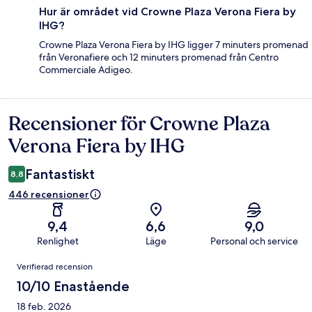
Hur är området vid Crowne Plaza Verona Fiera by
IHG?
Crowne Plaza Verona Fiera by IHG ligger 7 minuters promenad
från Veronafiere och 12 minuters promenad från Centro
Commerciale Adigeo.
Recensioner för Crowne Plaza
Recensioner
Verona Fiera by IHG
Fantastiskt
8,8
446 recensioner
9,4
6,6
9,0
Renlighet
Läge
Personal och service
Recensioner
Verifierad recension
10/10 Enastående
18 feb. 2026