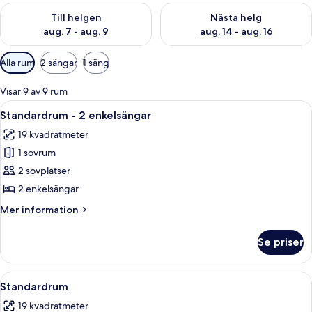
Kontrollera tillgängligheten för den här helgen aug. 7 - aug. 9
Kontrollera tillgängligheten fö
Till helgen
Nästa helg
aug. 7 - aug. 9
aug. 14 - aug. 16
Tillgängliga
Alla rum
2 sängar
1 säng
filter
för
Visar 9 av 9 rum
rum
Öppna
Ett hotellrum med två sängar, vita sän
5
Standardrum - 2 enkelsängar
alla
19 kvadratmeter
foton
1 sovrum
för
Standardrum
2 sovplatser
-
2 enkelsängar
2
Mer
Mer information
enkelsängar
information
om
Se priser
Standardrum
-
2
Öppna
En snyggt bäddad säng med vita sängk
5
enkelsängar
Standardrum
alla
19 kvadratmeter
foton