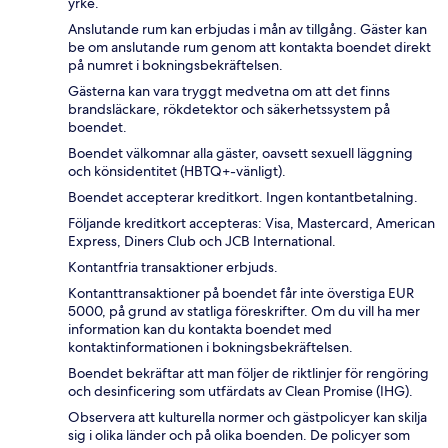
yrke.
Anslutande rum kan erbjudas i mån av tillgång. Gäster kan
be om anslutande rum genom att kontakta boendet direkt
på numret i bokningsbekräftelsen.
Gästerna kan vara tryggt medvetna om att det finns
brandsläckare, rökdetektor och säkerhetssystem på
boendet.
Boendet välkomnar alla gäster, oavsett sexuell läggning
och könsidentitet (HBTQ+-vänligt).
Boendet accepterar kreditkort. Ingen kontantbetalning.
Följande kreditkort accepteras: Visa, Mastercard, American
Express, Diners Club och JCB International.
Kontantfria transaktioner erbjuds.
Kontanttransaktioner på boendet får inte överstiga EUR
5000, på grund av statliga föreskrifter. Om du vill ha mer
information kan du kontakta boendet med
kontaktinformationen i bokningsbekräftelsen.
Boendet bekräftar att man följer de riktlinjer för rengöring
och desinficering som utfärdats av Clean Promise (IHG).
Observera att kulturella normer och gästpolicyer kan skilja
sig i olika länder och på olika boenden. De policyer som