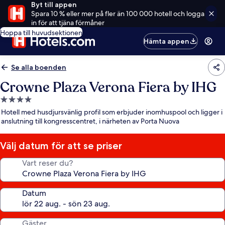
Byt till appen
Spara 10 % eller mer på fler än 100 000 hotell och logga
in för att tjäna förmåner
Hoppa till huvudsektionen
Hämta appen
Se alla boenden
Crowne Plaza Verona Fiera by IHG
4.0-
stjärnigt
Hotell med husdjursvänlig profil som erbjuder inomhuspool och ligger i
boende
anslutning till kongresscentret, i närheten av Porta Nuova
Välj datum för att se priser
Vart reser du?
Datum
Gäster