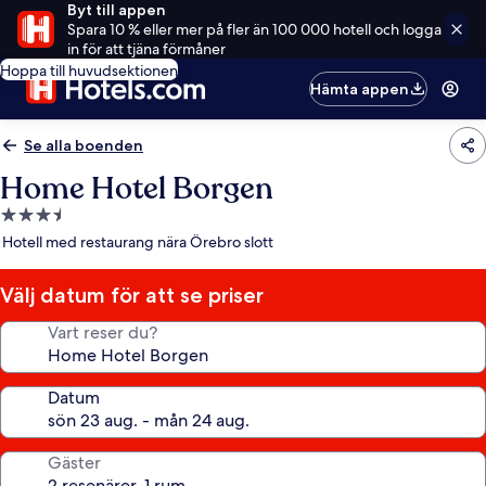
Byt till appen
Spara 10 % eller mer på fler än 100 000 hotell och logga
in för att tjäna förmåner
Hoppa till huvudsektionen
Hämta appen
Se alla boenden
Home Hotel Borgen
3.5-
stjärnigt
Hotell med restaurang nära Örebro slott
boende
Välj datum för att se priser
Vart reser du?
Datum
Gäster