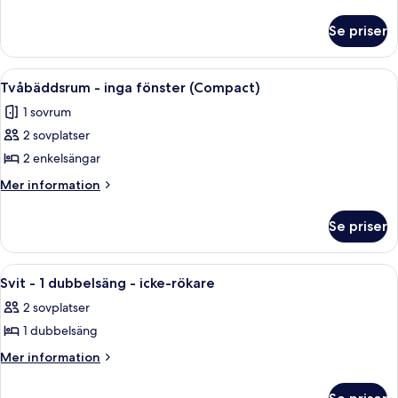
information
dubbelrum
om
Se priser
Deluxe
dubbelrum
Öppna
Ett hotellrum med en säng, ett skrivbor
7
Tvåbäddsrum - inga fönster (Compact)
alla
1 sovrum
foton
2 sovplatser
för
Tvåbäddsrum
2 enkelsängar
-
Mer
Mer information
inga
information
om
fönster
Se priser
Tvåbäddsrum
(Compact)
-
inga
Öppna
En säng med en svart sänggavel, vita 
17
fönster
Svit - 1 dubbelsäng - icke-rökare
alla
(Compact)
2 sovplatser
foton
1 dubbelsäng
för
Svit
Mer
Mer information
information
-
om
1