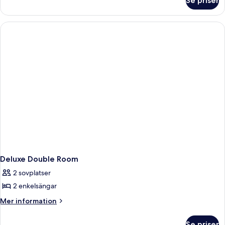
Se priser
Svit
dubbelsäng
-
-
1
dubbelsäng
icke-
-
rökare
icke-
rökare
Deluxe Double Room
2 sovplatser
2 enkelsängar
Mer
Mer information
information
om
Se priser