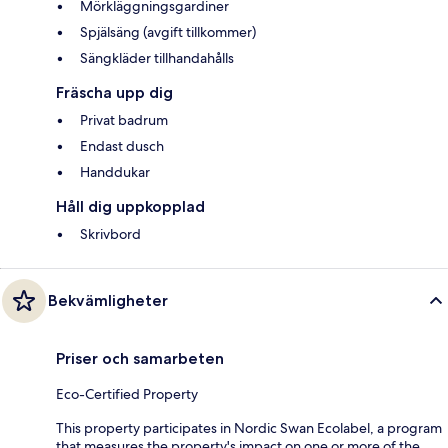
Mörkläggningsgardiner
Spjälsäng (avgift tillkommer)
Sängkläder tillhandahålls
Fräscha upp dig
Privat badrum
Endast dusch
Handdukar
Håll dig uppkopplad
Skrivbord
Bekvämligheter
Priser och samarbeten
Eco-Certified Property
This property participates in Nordic Swan Ecolabel, a program
that measures the property's impact on one or more of the