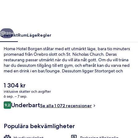
regående
Nästa
120+
Översikt
Rum
Läge
Regler
Home Hotel Borgen ståtar med ett utmärkt läge, bara tio minuters
promenad från Örebro slott och St. Nicholas Church. Deras
restaurang passar utmärkt när du vill äta nåt gott. Om du vill träna
har du dessutom tillgång till ett gym, och efteråt kan du varva ned
med en drink i en bar/lounge. Dessutom ligger Stortorget och
Conventum bara en kvarts promenad härifrån. Andra resenärer talar
mycket väl om den hjälpsamma personalen.
Det
1 304 kr
nuvarande
inklusive skatter och avgifter
priset
6 sep. – 7 sep.
Svit - 1 dubbelsäng - icke-rökare | S
är
Recensioner
Underbart
9,2
Se alla 1 072 recensioner
1 304 kr
9,2 av 10,
Populära bekvämligheter