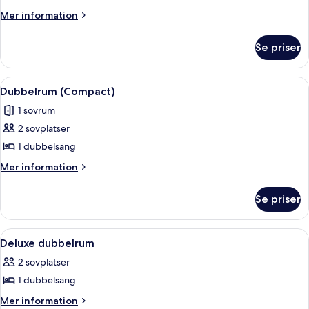
tvåbäddsrum
Mer
Mer information
information
om
Se priser
Superior
tvåbäddsrum
Öppna
Ett hotellrum med en stor säng, en sto
13
Dubbelrum (Compact)
alla
1 sovrum
foton
2 sovplatser
för
Dubbelrum
1 dubbelsäng
(Compact)
Mer
Mer information
information
om
Se priser
Dubbelrum
(Compact)
Öppna
Ett sovrum med en stor säng, ett skri
14
Deluxe dubbelrum
alla
2 sovplatser
foton
1 dubbelsäng
för
Deluxe
Mer
Mer information