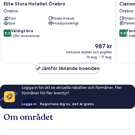
Elite
Clarion
Elite Stora Hotellet Örebro
Clario
Stora
Hotel
Örebro
Örebro
Hotellet
Örebro
Pool
Gratis frukost
Gratis 
Örebro
Örebro
Spa
Husdjursvänligt
Parkeri
Örebro
8.0
8.8
Väldigt bra
Fant
8,0
8,8
av
av
1 250 recensioner
1 04
10,
10,
Priset
987 kr
Väldigt
Fantastis
är
bra,
1 048 re
inklusive skatter och avgifter
987 kr
16 aug. – 17 aug.
1 250 recensioner
Jämför liknande boenden
Logga in för att se aktuella rabatter och förmåner. Fler
förmåner för fler äventyr!
Logga in
Registrera dig nu, det är gratis
Om området