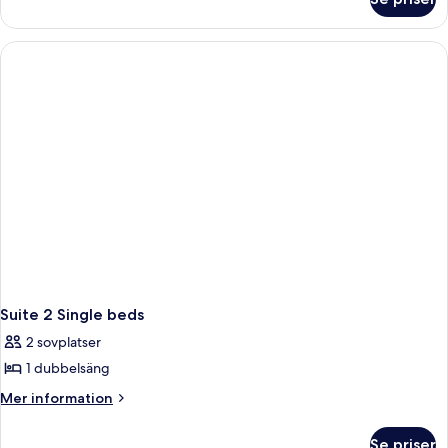
Deluxe
Double
Room
Suite 2 Single beds
2 sovplatser
1 dubbelsäng
Mer
Mer information
information
om
Se priser