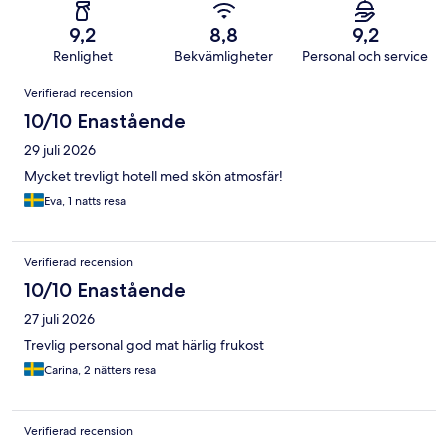
9,2
8,8
9,2
Renlighet
Bekvämligheter
Personal och service
Recensioner
Verifierad recension
10/10 Enastående
29 juli 2026
Mycket trevligt hotell med skön atmosfär!
Eva, 1 natts resa
Verifierad recension
10/10 Enastående
27 juli 2026
Trevlig personal god mat härlig frukost
Carina, 2 nätters resa
Verifierad recension