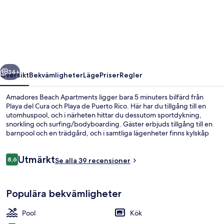
Beach
Apartments
regående
Nästa
34+
Översikt
Bekvämligheter
Läge
Priser
Regler
Amadores Beach Apartments ligger bara 5 minuters bilfärd från
Playa del Cura och Playa de Puerto Rico. Här har du tillgång till en
utomhuspool, och i närheten hittar du dessutom sportdykning,
snorkling och surfing/bodyboarding. Gäster erbjuds tillgång till en
barnpool och en trädgård, och i samtliga lägenheter finns kylskåp
och mikrovågsugnar.
Recensioner
Utmärkt
8,6
Se alla 39 recensioner
8,6 av 10,
Utomhuspool och solstolar
Populära bekvämligheter
Pool
Kök