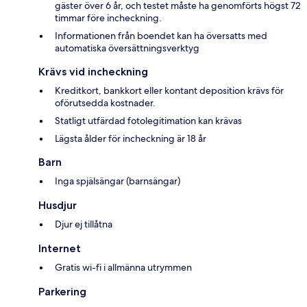
gäster över 6 år, och testet måste ha genomförts högst 72
timmar före incheckning.
Informationen från boendet kan ha översatts med
automatiska översättningsverktyg
Krävs vid incheckning
Kreditkort, bankkort eller kontant deposition krävs för
oförutsedda kostnader.
Statligt utfärdad fotolegitimation kan krävas
Lägsta ålder för incheckning är 18 år
Barn
Inga spjälsängar (barnsängar)
Husdjur
Djur ej tillåtna
Internet
Gratis wi-fi i allmänna utrymmen
Parkering