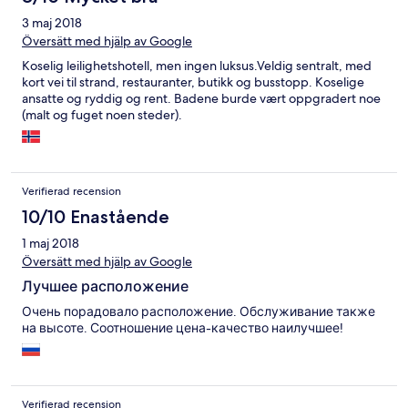
geht man 3-4 min zu Fuß hin. In dem türkisblauen Meerwasser
3 maj 2018
kann man im Juli bis zum Sonnenuntergang abends um 21 Uhr
baden gehen.
Översätt med hjälp av Google
Koselig leilighetshotell, men ingen luksus.Veldig sentralt, med
kort vei til strand, restauranter, butikk og busstopp. Koselige
ansatte og ryddig og rent. Badene burde vært oppgradert noe
(malt og fuget noen steder).
Verifierad recension
10/10 Enastående
1 maj 2018
Översätt med hjälp av Google
Лучшее расположение
Очень порадовало расположение. Обслуживание также
на высоте. Соотношение цена-качество наилучшее!
Verifierad recension