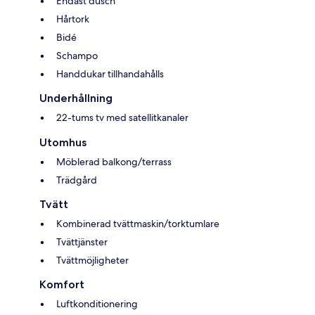
Endast dusch
Hårtork
Bidé
Schampo
Handdukar tillhandahålls
Underhållning
22-tums tv med satellitkanaler
Utomhus
Möblerad balkong/terrass
Trädgård
Tvätt
Kombinerad tvättmaskin/torktumlare
Tvättjänster
Tvättmöjligheter
Komfort
Luftkonditionering