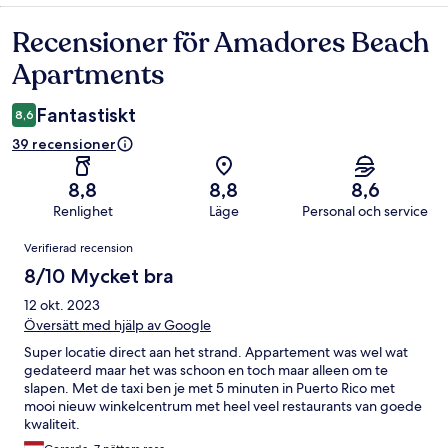
Recensioner för Amadores Beach
Recensioner
Apartments
Fantastiskt
8,6
39 recensioner
8,8
8,8
8,6
Renlighet
Läge
Personal och service
Recensioner
Verifierad recension
8/10 Mycket bra
12 okt. 2023
Översätt med hjälp av Google
Super locatie direct aan het strand. Appartement was wel wat
gedateerd maar het was schoon en toch maar alleen om te
slapen. Met de taxi ben je met 5 minuten in Puerto Rico met
mooi nieuw winkelcentrum met heel veel restaurants van goede
kwaliteit.