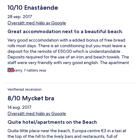
10/10 Enastående
28 sep. 2017
Översätt med hjälp av Google
Great accommodation next to a beautiful beach.
Very good acccomodation with a added bonus of free bread
rolls most days. There is air conditioning but you must leave a
deposit for the remote of E50.00 which is understandable .
Deposits required for the use of an iron,and beach towels. The
staff were very friendly with very good english. The apartment
was spotless and the cleaning staff were very good and the pool
kerry, 7 nätters resa
was one of the cleanest with a large quantity of sunloungers. We
enjoyed our stay enormously .
Verifierad recension
8/10 Mycket bra
14 aug. 2017
Översätt med hjälp av Google
Quite hotel/apartments on the Beach
Quite little place near the beach, Europa centre €3 in a taxi at
the top of the hill to the lively bars and restaraunts, full of