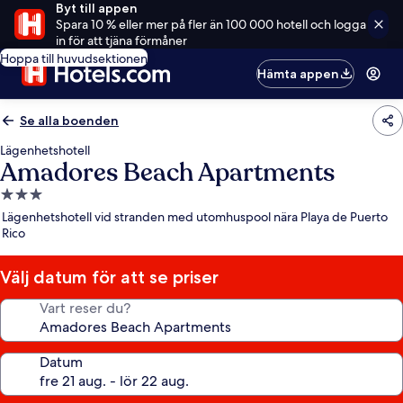
Byt till appen
Spara 10 % eller mer på fler än 100 000 hotell och logga
in för att tjäna förmåner
Hoppa till huvudsektionen
Hämta appen
Se alla boenden
Lägenhetshotell
Amadores Beach Apartments
3.0-
stjärnigt
Lägenhetshotell vid stranden med utomhuspool nära Playa de Puerto
boende
Rico
Välj datum för att se priser
Vart reser du?
Datum