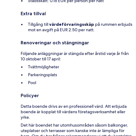
Stadsskatt: 0.16 EUR per person per natt
Extra tillval
Tillgång till
värdeförvaringsskåp
på rummen erbjuds
mot en avgift på EUR 2.50 per natt.
Renoveringar och stängningar
Följande anläggningar är stängda efter årstid varje år från
10 oktober till 17 april:
Tvättmöjligheter
Parkeringsplats
Pool
Policyer
Detta boende drivs av en professionell värd. Att erbjuda
boende är kopplat till värdens företagsverksamhet eller
yrke.
Det här boendet har utomhusområden såsom balkonger,
uteplatser och terrasser som kanske inte är lämpliga för