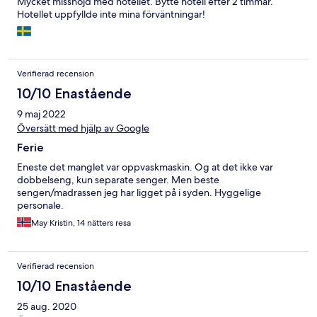
Mycket missnöjd med hotellet. Bytte hotell efter 2 timmar.
Hotellet uppfyllde inte mina förväntningar!
Verifierad recension
10/10 Enastående
9 maj 2022
Översätt med hjälp av Google
Ferie
Eneste det manglet var oppvaskmaskin. Og at det ikke var
dobbelseng, kun separate senger. Men beste
sengen/madrassen jeg har ligget på i syden. Hyggelige
personale.
May Kristin, 14 nätters resa
Verifierad recension
10/10 Enastående
25 aug. 2020