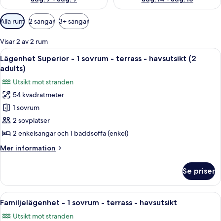
Tillgängliga
Alla rum
2 sängar
3+ sängar
filter
för
Visar 2 av 2 rum
rum
Öppna
Ett hotellrum med en säng, en tv, en 
18
Lägenhet Superior - 1 sovrum - terrass - havsutsikt (2
alla
adults)
foton
Utsikt mot stranden
för
54 kvadratmeter
Lägenhet
1 sovrum
Superior
-
2 sovplatser
1
2 enkelsängar och 1 bäddsoffa (enkel)
sovrum
Mer
Mer information
-
information
terrass
om
Se priser
Lägenhet
-
Superior
havsutsikt
-
Öppna
Ett hotellrum med en säng, en tv, en 
(2
14
1
Familjelägenhet - 1 sovrum - terrass - havsutsikt
alla
sovrum
adults)
Utsikt mot stranden
-
foton