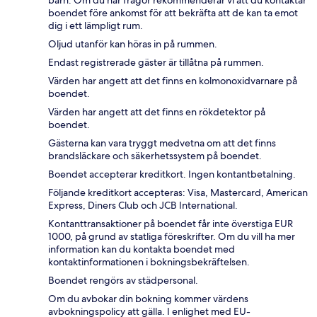
barn. Om du har frågor rekommenderar vi att du kontaktar
boendet före ankomst för att bekräfta att de kan ta emot
dig i ett lämpligt rum.
Oljud utanför kan höras in på rummen.
Endast registrerade gäster är tillåtna på rummen.
Värden har angett att det finns en kolmonoxidvarnare på
boendet.
Värden har angett att det finns en rökdetektor på
boendet.
Gästerna kan vara tryggt medvetna om att det finns
brandsläckare och säkerhetssystem på boendet.
Boendet accepterar kreditkort. Ingen kontantbetalning.
Följande kreditkort accepteras: Visa, Mastercard, American
Express, Diners Club och JCB International.
Kontanttransaktioner på boendet får inte överstiga EUR
1000, på grund av statliga föreskrifter. Om du vill ha mer
information kan du kontakta boendet med
kontaktinformationen i bokningsbekräftelsen.
Boendet rengörs av städpersonal.
Om du avbokar din bokning kommer värdens
avbokningspolicy att gälla. I enlighet med EU-