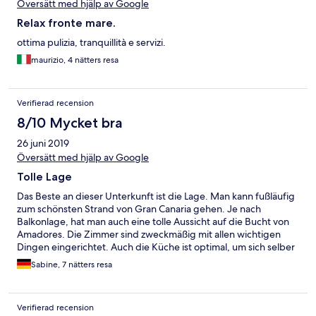
Översätt med hjälp av Google
Relax fronte mare.
ottima pulizia, tranquillità e servizi.
maurizio, 4 nätters resa
Verifierad recension
8/10 Mycket bra
26 juni 2019
Översätt med hjälp av Google
Tolle Lage
Das Beste an dieser Unterkunft ist die Lage. Man kann fußläufig
zum schönsten Strand von Gran Canaria gehen. Je nach
Balkonlage, hat man auch eine tolle Aussicht auf die Bucht von
Amadores. Die Zimmer sind zweckmäßig mit allen wichtigen
Dingen eingerichtet. Auch die Küche ist optimal, um sich selber
zu verpflegen. Die Badezimmer könnten mal eine Renovierung
Sabine, 7 nätters resa
vertragen. Man hat guten WLAN Empfang auf dem Zimmer. Die
Balkone sind richtig schön groß, was ich schon außergewöhnlich
finde. Schön finde ich auch, dass man an 5 Tagen pro Woche 3
Verifierad recension
frische Brötchen morgens ans Fenster gestellt bekommt.