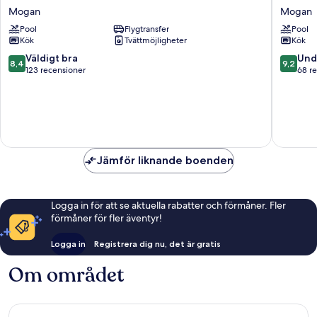
Villas
Suites
Mogan
Mogan
de
Mogan
Pool
Flygtransfer
Pool
Amadores
Kök
Tvättmöjligheter
Kök
Mogan
8.4
9.2
Väldigt bra
Und
8,4
9,2
av
av
123 recensioner
68 r
10,
10,
Väldigt
Underba
bra,
68 rece
123 recensioner
Jämför liknande boenden
Logga in för att se aktuella rabatter och förmåner. Fler
förmåner för fler äventyr!
Logga in
Registrera dig nu, det är gratis
Om området