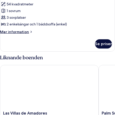
terrass
54 kvadratmeter
för
-
Familjelägenhet
1 sovrum
havsutsikt
-
(2
3 sovplatser
adults)
1
2 enkelsängar och 1 bäddsoffa (enkel)
sovrum
Mer
Mer information
-
information
terrass
om
Se priser
Familjelägenhet
-
-
havsutsikt
1
Liknande boenden
sovrum
-
Las Villas de Amadores
Palm Sui
terrass
-
havsutsikt
Las
Palm
Las Villas de Amadores
Palm S