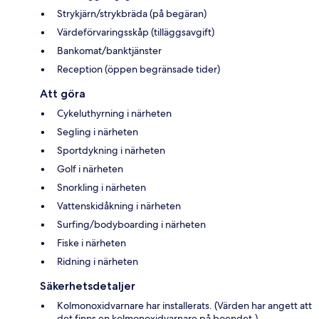
Strykjärn/strykbräda (på begäran)
Värdeförvaringsskåp (tilläggsavgift)
Bankomat/banktjänster
Reception (öppen begränsade tider)
Att göra
Cykeluthyrning i närheten
Segling i närheten
Sportdykning i närheten
Golf i närheten
Snorkling i närheten
Vattenskidåkning i närheten
Surfing/bodyboarding i närheten
Fiske i närheten
Ridning i närheten
Säkerhetsdetaljer
Kolmonoxidvarnare har installerats. (Värden har angett att
det finns en kolmonoxidvarnare på boendet.)