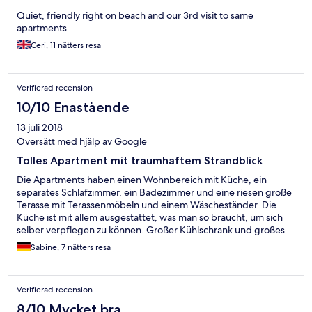
Quiet, friendly right on beach and our 3rd visit to same
apartments
Ceri, 11 nätters resa
Verifierad recension
10/10 Enastående
13 juli 2018
Översätt med hjälp av Google
Tolles Apartment mit traumhaftem Strandblick
Die Apartments haben einen Wohnbereich mit Küche, ein
separates Schlafzimmer, ein Badezimmer und eine riesen große
Terasse mit Terassenmöbeln und einem Wäscheständer. Die
Küche ist mit allem ausgestattet, was man so braucht, um sich
selber verpflegen zu können. Großer Kühlschrank und großes
Gefrierfach ist auch vorhanden. Die Zimmerreinigung ist gut. Es
Sabine, 7 nätters resa
ist traumhaft beim Rauschen des Meeres einzuschlafen und
aufzuwachen und bei Sonnenuntergang auf der Terasse
gemütlich zu Abend zu essen. Es gibt einen Poolbereich mit
Verifierad recension
Blick aufs Meer, sowie eine Squash-Halle. Ein kostenloser, fest
zugewiesener Parkplatz ist ebenfalls vorhanden. Zum Strand
8/10 Mycket bra