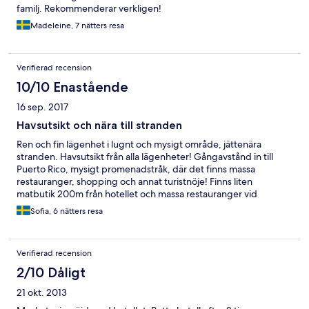
familj. Rekommenderar verkligen!
Madeleine, 7 nätters resa
Verifierad recension
10/10 Enastående
16 sep. 2017
Havsutsikt och nära till stranden
Ren och fin lägenhet i lugnt och mysigt område, jättenära
stranden. Havsutsikt från alla lägenheter! Gångavstånd in till
Puerto Rico, mysigt promenadstråk, där det finns massa
restauranger, shopping och annat turistnöje! Finns liten
matbutik 200m från hotellet och massa restauranger vid
Amadores-stranden. Värt pengarna! Kan verkligen tänka mig att
Sofia, 6 nätters resa
bo på detta hotell igen!
Verifierad recension
2/10 Dåligt
21 okt. 2013