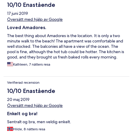
Optimal fände ich es, wenn die Reinigung an allen 7 Tagen
10/10 Enastående
stattfinden würde, nicht nur an 5 Tagen. Die Apartmentanlage
17 juni 2019
könnte noch ein paar mehr blühende Blumen vertragen. Gran
Canaria hat da viel zu bieten, aber innerhalb der Zugänge zum
Översätt med hjälp av Google
Zimmer sieht es sehr karg aus. Die Rezeption ist nur zwischen 9-
Loved Amadores.
17 Uhr besetzt. Das sollte man mit einkalkulieren.
The best thing about Amadores is the location. It is only a two
minute walk to the beach! The apartment was comfortable and
well stocked. The balconies all have a view of the ocean. The
pool is fine, although the hot tub could be hotter. The kitchen is
good, and they brought us fresh baked rolls every morning.
Parking is easy and free.
Kathleen, 7 nätters resa
Verifierad recension
10/10 Enastående
20 maj 2019
Översätt med hjälp av Google
Enkelt og bra!
Sentralt og bra, men veldig enkelt.
Hilde, 8 nätters resa