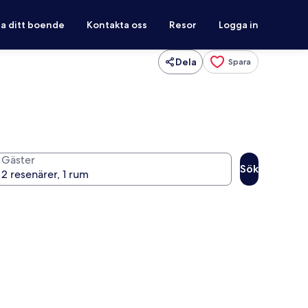
ra ditt boende
Kontakta oss
Resor
Logga in
Dela
Spara
Gäster
Sök