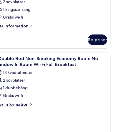
2 sovplatser
1 kingsize-säng
ingsize-
Gratis wi-fi
äng
er
r information
formation
ke-
m
ökare
Se priser
perior-
um
alkong
ppna
Värdeförvaringsskåp på rummet, skrivbord oc
3
 Double Bed Non-Smoking Economy Room No
la
ngsize-
ndow In Room Wi-Fi Full Breakfast
ng
oton
13 kvadratmeter
ör
ke-
2 sovplatser
kare
1 dubbelsäng
ouble
lkong
ed
Gratis wi-fi
on-
er
r information
moking
formation
m
conomy
oom
uble
o
ed