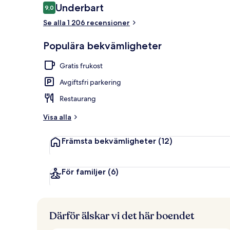
Recensioner
Underbart
9,0
9,0 av 10,
Se alla 1 206 recensioner
Bar (på boen
Populära bekvämligheter
Gratis frukost
Avgiftsfri parkering
Restaurang
Visa alla
Främsta bekvämligheter
(12)
För familjer
(6)
Därför älskar vi det här boendet