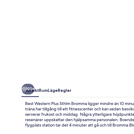
Bromma
91+
Översikt
Rum
Läge
Regler
Best Western Plus Sthlm Bromma ligger mindre än 10 minute
träna har tillgång till ett fitnesscenter och kan sedan besö
serverar frukost och middag. Några ytterligare höjdpunkte
resenärer uppskattar den hjälpsamma personalen. Boendet l
flygplats station tar det 4 minuter att gå och till Bromma Bl