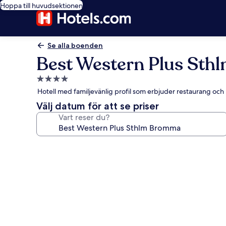
Hoppa till huvudsektionen
Se alla boenden
Best Western Plus St
4.0-
stjärnigt
Hotell med familjevänlig profil som erbjuder restaurang och 
boende
Välj datum för att se priser
Vart reser du?
Fotogalleri
för
Best
Western
Plus
Sthlm