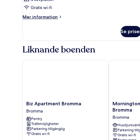
Gratis wi-fi
Mer
Mer information
information
om
Se prise
Rum
Liknande boenden
Biz Apartment Bromma
Mornington 
Biz
Mornington
Biz Apartment Bromma
Mornington
Apartment
Hotel
Bromma
Bromma
Bromma
Stockholm
Bromma
Pentry
Bromma
Bromma
Tvättmöjligheter
Bromma
Husdjursvänl
Parkering tillgänglig
Parkering till
Gratis wi-fi
Gratis wi-fi