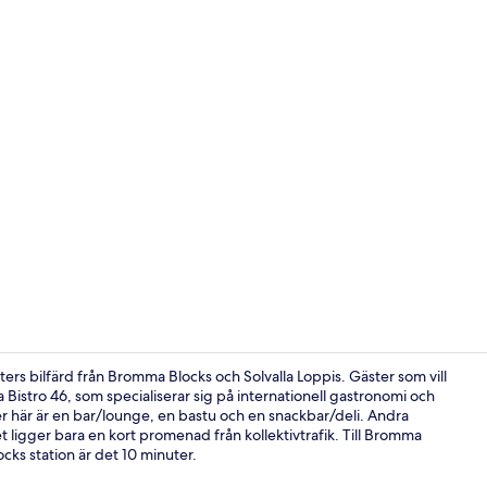
Gratis fruko
rs bilfärd från Bromma Blocks och Solvalla Loppis. Gäster som vill
ka Bistro 46, som specialiserar sig på internationell gastronomi och
r här är en bar/lounge, en bastu och en snackbar/deli. Andra
Lobby
igger bara en kort promenad från kollektivtrafik. Till Bromma
ocks station är det 10 minuter.