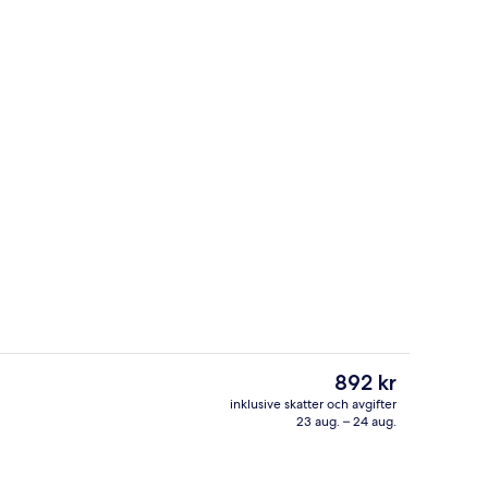
stbuffé varje dag
Boendets ingång
Det
892 kr
nuvarande
inklusive skatter och avgifter
priset
23 aug. – 24 aug.
Bar (på boendet)
är
892 kr