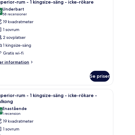
7
ngsize-
perior-rum - 1 kingsize-säng - icke-rökare
la
ng
Underbart
oton
0
9,0 av 10
(58 recensioner)
58 recensioner
ke-
ör
19 kvadratmeter
kare
uperior-
ith
1 sovrum
um
fabed)
2 sovplatser
1 kingsize-säng
Gratis wi-fi
ingsize-
äng
er
r information
formation
m
ke-
Se priser
perior-
ökare
um
l och ett fönster med gardiner.
ppna
Ett hotellrum med en stor säng, ett skrivbord 
8
perior-rum - 1 kingsize-säng - icke-rökare -
la
ngsize-
alkong
ng
oton
Enastående
,0
ör
10,0 av 10
(1 recension)
1 recension
ke-
uperior-
19 kvadratmeter
kare
um
1 sovrum