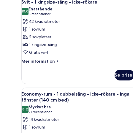
enkelsäng
4
Svit - 1 kingsize-säng - icke-rökare
alla
-
Enastående
icke-
foton
10,0
10,0 av 10
(3 recensioner)
3 recensioner
rökare
för
42 kvadratmeter
Svit
1 sovrum
-
2 sovplatser
1
1 kingsize-säng
kingsize-
Gratis wi-fi
säng
-
Mer
Mer information
icke-
information
om
rökare
Se prise
Svit
-
1
Öppna
En snyggt bäddad säng med vit
4
kingsize-
Economy-rum - 1 dubbelsäng - icke-rökare - inga
alla
säng
fönster (140 cm bed)
-
foton
Mycket bra
icke-
8,2
för
8,2 av 10
(21 recensioner)
21 recensioner
rökare
Economy-
14 kvadratmeter
rum
1 sovrum
-