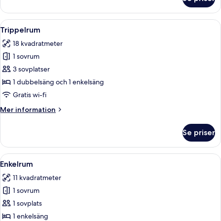
Superior
tvåbäddsrum
Öppna
Ett hotellrum med två sängar, en stol, 
6
Trippelrum
alla
18 kvadratmeter
foton
1 sovrum
för
Trippelrum
3 sovplatser
1 dubbelsäng och 1 enkelsäng
Gratis wi-fi
Mer
Mer information
information
om
Se priser
Trippelrum
Öppna
Ett hotellrum med ett stort fönster, 
4
Enkelrum
alla
11 kvadratmeter
foton
1 sovrum
för
Enkelrum
1 sovplats
1 enkelsäng