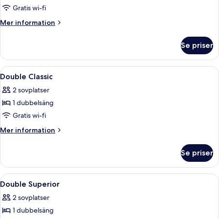
Gratis wi-fi
Mer
Mer information
information
om
Se priser
Enkelrum
Öppna
Ett hotellrum med en säng, en stol, en
3
Double Classic
alla
2 sovplatser
foton
1 dubbelsäng
för
Double
Gratis wi-fi
Classic
Mer
Mer information
information
om
Se priser
Double
Classic
Öppna
Ett hotellrum med en dubbelsäng, två 
9
Double Superior
alla
2 sovplatser
foton
1 dubbelsäng
för