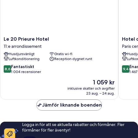
Le
Hotel
Le 20 Prieure Hotel
Hotel 
20
de
11:e arrondissement
Paris c
Prieure
Roubaix
Husdjursvänligt
Gratis wi-fi
Husdju
Hotel
Paris
Luftkonditionering
Reception dygnet runt
Luftko
11:e
centrum
arrondissement
8.6
9.4
Fantastiskt
Ena
8,6
9,4
av
av
1 004 recensioner
1 467
10,
10,
Priset
1 059 kr
Fantastiskt,
Enaståe
är
1 004 recensioner
1 467 re
inklusive skatter och avgifter
1 059 kr
23 aug. – 24 aug.
Jämför liknande boenden
Logga in för att se aktuella rabatter och förmåner. Fler
förmåner för fler äventyr!