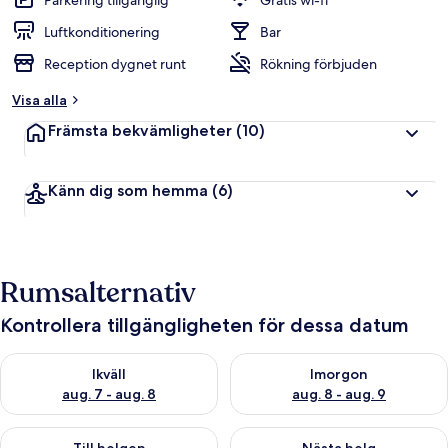
Parkering tillgänglig
Gratis wi-fi
Luftkonditionering
Bar
Reception dygnet runt
Rökning förbjuden
Visa alla
Främsta bekvämligheter
(10)
Känn dig som hemma
(6)
Rumsalternativ
Kontrollera tillgängligheten för dessa datum
Kontrollera tillgängligheten för ikväll aug. 7 - aug. 8
Kontrollera tillgängligheten f
Ikväll
Imorgon
aug. 7 - aug. 8
aug. 8 - aug. 9
Kontrollera tillgängligheten för den här helgen aug. 7 - aug. 9
Kontrollera tillgängligheten fö