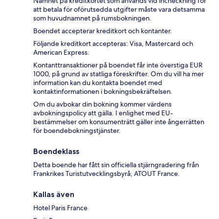
Namnet på kreditkortet som används vid incheckning för
att betala för oförutsedda utgifter måste vara detsamma
som huvudnamnet på rumsbokningen.
Boendet accepterar kreditkort och kontanter.
Följande kreditkort accepteras: Visa, Mastercard och
American Express.
Kontanttransaktioner på boendet får inte överstiga EUR
1000, på grund av statliga föreskrifter. Om du vill ha mer
information kan du kontakta boendet med
kontaktinformationen i bokningsbekräftelsen.
Om du avbokar din bokning kommer värdens
avbokningspolicy att gälla. I enlighet med EU-
bestämmelser om konsumenträtt gäller inte ångerrätten
för boendebokningstjänster.
Boendeklass
Detta boende har fått sin officiella stjärngradering från
Frankrikes Turistutvecklingsbyrå, ATOUT France.
Kallas även
Hotel Paris France