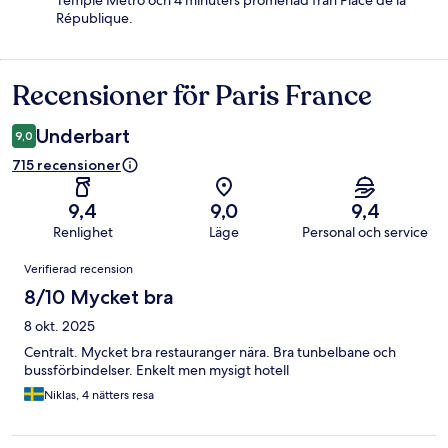
Temple Metro och 4 minuters promenad från Place de la
République.
Recensioner för Paris France
Recensioner
Underbart
9,0
715 recensioner
9,4
9,0
9,4
Renlighet
Läge
Personal och service
Recensioner
Verifierad recension
8/10 Mycket bra
8 okt. 2025
Centralt. Mycket bra restauranger nära. Bra tunbelbane och
bussförbindelser. Enkelt men mysigt hotell
Niklas, 4 nätters resa