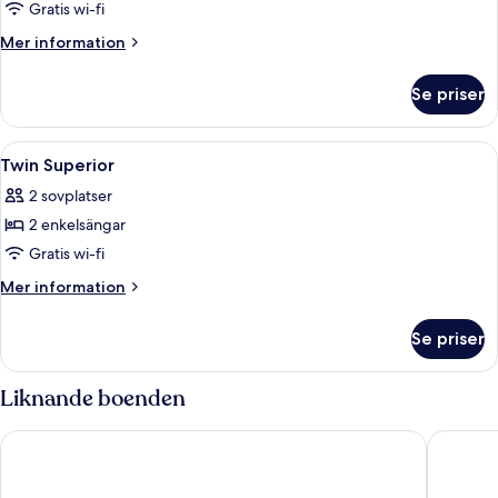
Double
Gratis wi-fi
Superior
Mer
Mer information
information
om
Se priser
Double
Superior
Öppna
Ett hotellrum med en dubbelsäng, ett s
12
Twin Superior
alla
2 sovplatser
foton
2 enkelsängar
för
Twin
Gratis wi-fi
Superior
Mer
Mer information
information
om
Se priser
Twin
Superior
Liknande boenden
Le 20 Prieure Hotel
Hotel de