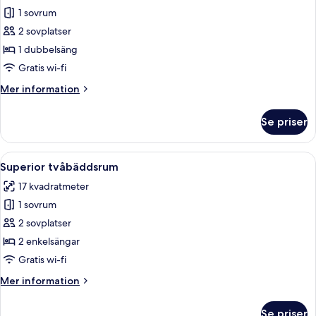
1 sovrum
för
Superior
2 sovplatser
dubbelrum
1 dubbelsäng
Gratis wi-fi
Mer
Mer information
information
om
Se priser
Superior
dubbelrum
Öppna
Ett hotellrum med en stor säng, sängbo
7
Superior tvåbäddsrum
alla
17 kvadratmeter
foton
1 sovrum
för
Superior
2 sovplatser
tvåbäddsrum
2 enkelsängar
Gratis wi-fi
Mer
Mer information
information
om
Se priser