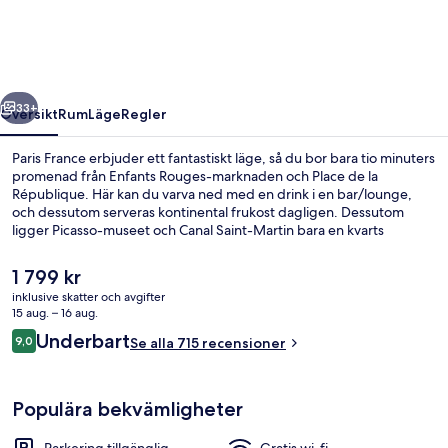
regående
Nästa
33+
Översikt
Rum
Läge
Regler
Paris France erbjuder ett fantastiskt läge, så du bor bara tio minuters
promenad från Enfants Rouges-marknaden och Place de la
République. Här kan du varva ned med en drink i en bar/lounge,
och dessutom serveras kontinental frukost dagligen. Dessutom
ligger Picasso-museet och Canal Saint-Martin bara en kvarts
promenad härifrån. Andra resenärer uppskattar den hjälpsamma
personalen. Boendet ligger en kort promenad från kollektivtrafik,
Det
1 799 kr
bara några steg från Temple Metro och till Republique Metro tar det
nuvarande
inklusive skatter och avgifter
4 minuter att gå.
priset
15 aug. – 16 aug.
Exteriör
är
Recensioner
Underbart
9,0
Se alla 715 recensioner
1 799 kr
9,0 av 10,
Populära bekvämligheter