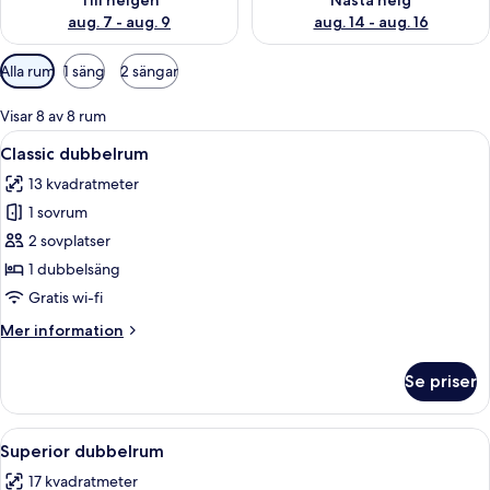
Till helgen
Nästa helg
aug. 7 - aug. 9
aug. 14 - aug. 16
Tillgängliga
Alla rum
1 säng
2 sängar
filter
för
Visar 8 av 8 rum
rum
Öppna
Ett hotellrum med en stor säng, två v
4
Classic dubbelrum
alla
13 kvadratmeter
foton
1 sovrum
för
Classic
2 sovplatser
dubbelrum
1 dubbelsäng
Gratis wi-fi
Mer
Mer information
information
om
Se priser
Classic
dubbelrum
Öppna
Superior dubbelrum | Skrivbord, mörkl
6
Superior dubbelrum
alla
17 kvadratmeter
foton