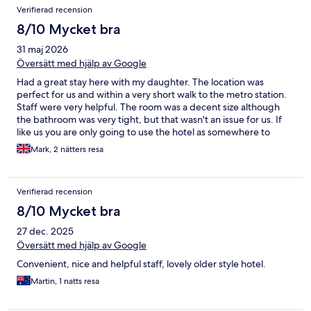
Verifierad recension
8/10 Mycket bra
31 maj 2026
Översätt med hjälp av Google
Had a great stay here with my daughter. The location was
perfect for us and within a very short walk to the metro station.
Staff were very helpful. The room was a decent size although
the bathroom was very tight, but that wasn't an issue for us. If
like us you are only going to use the hotel as somewhere to
sleep after being out all day exploring Paris, then I would say
Mark, 2 nätters resa
this is a great choice.
Verifierad recension
8/10 Mycket bra
27 dec. 2025
Översätt med hjälp av Google
Convenient, nice and helpful staff, lovely older style hotel.
Martin, 1 natts resa