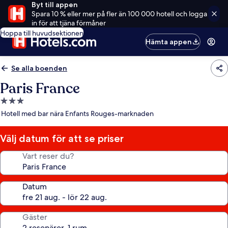
Byt till appen
Spara 10 % eller mer på fler än 100 000 hotell och logga
in för att tjäna förmåner
Hoppa till huvudsektionen
Hämta appen
Se alla boenden
Paris France
3.0-
stjärnigt
Hotell med bar nära Enfants Rouges-marknaden
boende
Välj datum för att se priser
Vart reser du?
Datum
Gäster