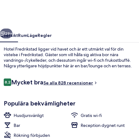
regående
Nästa
29+
Översikt
Rum
Läge
Regler
Hotel Fredrikstad ligger vid havet och är ett utmärkt val för din
vistelse i Fredrikstad. Gäster som vill hålla sig aktiva bor nära
vandrings-/cykelleder, och dessutom ingår wi-fi och frukostbuffé.
Några ytterligare höjdpunkter här är en bar/lounge och en terrass.
Recensioner
Mycket bra
8,2
Se alla 828 recensioner
8,2 av 10,
Studiosvit Junior | Sängtillbehör av h
Populära bekvämligheter
Husdjursvänligt
Gratis wi-fi
Bar
Reception dygnet runt
Rökning förbjuden