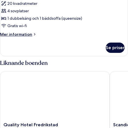
20 kvadratmeter
foton
4 sovplatser
för
Familjerum
1 dubbelsäng och 1 bäddsoffa (queensize)
för
Gratis wi-fi
fyra
Mer
Mer information
-
information
1
om
Se priser
Familjerum
dubbelsäng
för
med
fyra
Liknande boenden
bäddsoffa
-
1
Quality Hotel Fredrikstad
Scandic 
dubbelsäng
med
bäddsoffa
Quality
Scandic
Quality Hotel Fredrikstad
Scandi