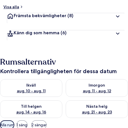
Visa alla
Främsta bekvämligheter
(8)
Känn dig som hemma
(6)
Rumsalternativ
Kontrollera tillgängligheten för dessa datum
Kontrollera tillgängligheten för ikväll aug. 10 - aug. 11
Kontrollera tillgängligheten fö
Ikväll
Imorgon
aug. 10 - aug. 11
aug. 11 - aug. 12
Kontrollera tillgängligheten för den här helgen aug. 14 - aug. 
Kontrollera tillgängligheten fö
Till helgen
Nästa helg
aug. 14 - aug. 16
aug. 21 - aug. 23
Tillgängliga
Alla rum
1 säng
2 sängar