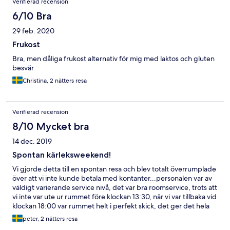
Verifierad recension
6/10 Bra
29 feb. 2020
Frukost
Bra, men dåliga frukost alternativ för mig med laktos och gluten
besvär
Christina, 2 nätters resa
Verifierad recension
8/10 Mycket bra
14 dec. 2019
Spontan kärleksweekend!
Vi gjorde detta till en spontan resa och blev totalt överrumplade
över att vi inte kunde betala med kontanter...personalen var av
väldigt varierande service nivå, det var bra roomservice, trots att
vi inte var ute ur rummet före klockan 13:30, när vi var tillbaka vid
klockan 18:00 var rummet helt i perfekt skick, det ger det hela
en väldigt högre nivå än det skulle fått annars. Men det var bra
peter, 2 nätters resa
ljudisolerat det måste jag tillstå, för det var högt i tak och inga