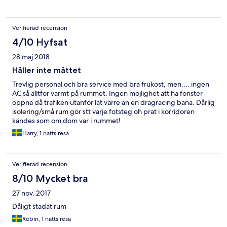
Verifierad recension
4/10 Hyfsat
28 maj 2018
Håller inte måttet
Trevlig personal och bra service med bra frukost, men.... ingen
AC så alltför varmt på rummet. Ingen möjlighet att ha fönster
öppna då trafiken utanför lät värre än en dragracing bana. Dårlig
isolering/små rum gör stt varje fotsteg oh prat i korridoren
kändes som om dom var i rummet!
Harry, 1 natts resa
Verifierad recension
8/10 Mycket bra
27 nov. 2017
Dåligt städat rum
Robin, 1 natts resa