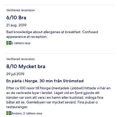
klagomål!
Verifierad recension
6/10 Bra
21 aug. 2019
Bad knowledge about allergenes at breakfast. Confused
appearance at reception.
2 nätters resa
Verifierad recension
8/10 Mycket bra
29 juli 2019
En pärla i Norge, 30 min från Strömstad
Efter ca 100 resor till Norge (mestadels i jobbet) hittade vi här en
av de vackraste byar i landet. Läget vid en fjord gjorde att
känslan var som att vara i en hamn eller kuststad, många fina
båtar att se. Gamlebyen var mycket sevärd. Fina pubar o
restauranger.
Anders, 2 nätters resa