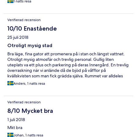
1 natts resa
Verifierad recension
10/10 Enastående
25 juli 2018
Otroligt mysig stad
Bra läge, fina gator att promenera på i stan och längst vattnet.
Otroligt mysig atmosfär och trevlig personal. Gullig liten
uteplats va ett plus och parkering på deras Innergård. En trevlig
överraskning när vi anlände då de bjöd på våfflor på
kvällskvisten som man fick grädda själva. Rummet var alldeles
lagom för mig och min sambo. Den extrema värmen under vår
Anders, 1 natts resa
resa gjorde dock rummet väldigt varmt men hade fått två små
fläktar som va till liten hjälp ändå.
Verifierad recension
8/10 Mycket bra
1 juli 2018
Mkt bra
Johan, 1 natts resa