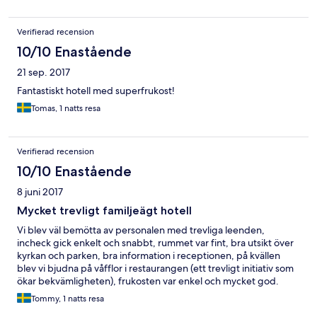
Verifierad recension
10/10 Enastående
21 sep. 2017
Fantastiskt hotell med superfrukost!
Tomas, 1 natts resa
Verifierad recension
10/10 Enastående
8 juni 2017
Mycket trevligt familjeägt hotell
Vi blev väl bemötta av personalen med trevliga leenden,
incheck gick enkelt och snabbt, rummet var fint, bra utsikt över
kyrkan och parken, bra information i receptionen, på kvällen
blev vi bjudna på våfflor i restaurangen (ett trevligt initiativ som
ökar bekvämligheten), frukosten var enkel och mycket god.
Gratis parkering, Mycket trevligt familjeägtchotell som vi gärna
Tommy, 1 natts resa
återkommer till om vägarna möts. Vi Önskar all lycka till Er på