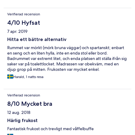
Verifierad recension
4/10 Hyfsat
7 apr. 2019
Hitta ett bättre alternativ
Rummet var mörkt (mörk bruna väggar) och spartanskt; enbart
en seng och en liten hylla, inte en enda stol eller bord.
Badrummet var extremt litet, och enda platsen att ställa ifrån sig
saker var på toalettlocket. Madrassen var obekväm, med en
djup grop på mitten. Frukosten var mycket enkel.
Harald, 1 natts resa
Verifierad recension
8/10 Mycket bra
12 aug. 2018
Härlig frukost
Fantastisk frukost och trevligt med våffelbuffe