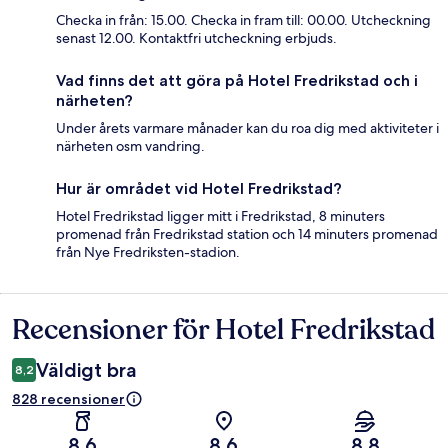
Checka in från: 15.00. Checka in fram till: 00.00. Utcheckning
senast 12.00. Kontaktfri utcheckning erbjuds.
Vad finns det att göra på Hotel Fredrikstad och i
närheten?
Under årets varmare månader kan du roa dig med aktiviteter i
närheten osm vandring.
Hur är området vid Hotel Fredrikstad?
Hotel Fredrikstad ligger mitt i Fredrikstad, 8 minuters
promenad från Fredrikstad station och 14 minuters promenad
från Nye Fredriksten-stadion.
Recensioner för Hotel Fredrikstad
Recensioner
Väldigt bra
8,2
828 recensioner
8,6
8,6
8,8