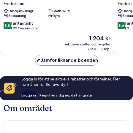
Hotel
City
Fredrikstad
Fredriks
Fredrikstad
Fredriks
Husdjursvänligt
Gratis wi-fi
Husdju
Fredrikstad
Restaurang
Gym
Restau
8.8
8.6
Fantastiskt
Fant
8,8
8,6
av
av
1 037 recensioner
1 011
10,
10,
Priset
1 204 kr
Fantastiskt,
Fantastis
är
1 037 recensioner
1 011 re
inklusive skatter och avgifter
1 204 kr
7 sep. – 8 sep.
Jämför liknande boenden
Logga in för att se aktuella rabatter och förmåner. Fler
förmåner för fler äventyr!
Logga in
Registrera dig nu, det är gratis
Om området