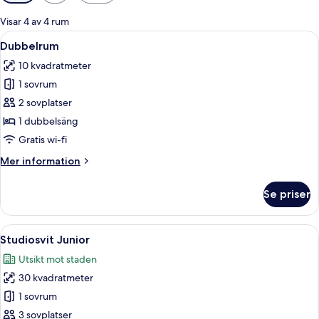
filter
för
Visar 4 av 4 rum
rum
Öppna
Ett hotellrum med en säng, ett badru
8
Dubbelrum
alla
10 kvadratmeter
foton
1 sovrum
för
Dubbelrum
2 sovplatser
1 dubbelsäng
Gratis wi-fi
Mer
Mer information
information
om
Se priser
Dubbelrum
Öppna
Ett lyxigt sovrum med en stor säng, en
4
Studiosvit Junior
alla
Utsikt mot staden
foton
30 kvadratmeter
för
Studiosvit
1 sovrum
Junior
3 sovplatser