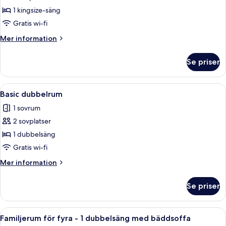
1 kingsize-säng
Gratis wi-fi
Mer
Mer information
information
om
Se priser
Studiosvit
Junior
Öppna
Ett hotellrum med en säng, en stol, e
5
Basic dubbelrum
alla
1 sovrum
foton
2 sovplatser
för
Basic
1 dubbelsäng
dubbelrum
Gratis wi-fi
Mer
Mer information
information
om
Se priser
Basic
dubbelrum
Öppna
Ett hotellrum med en stor säng, en soff
6
Familjerum för fyra - 1 dubbelsäng med bäddsoffa
alla