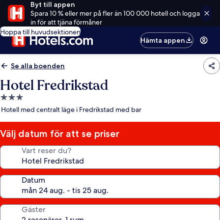
Byt till appen
Spara 10 % eller mer på fler än 100 000 hotell och logga
in för att tjäna förmåner
Hoppa till huvudsektionen
Hämta appen
Se alla boenden
Hotel Fredrikstad
3.0-
stjärnigt
Hotell med centralt läge i Fredrikstad med bar
boende
Välj datum för att se priser
Vart reser du?
Datum
Gäster