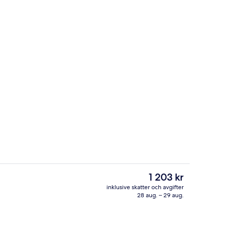
Utsikt från boendet
Det
1 203 kr
nuvarande
inklusive skatter och avgifter
priset
28 aug. – 29 aug.
ör
Exteriör
är
1 203 kr