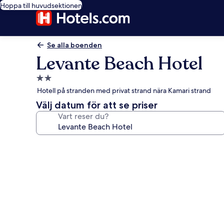
Hoppa till huvudsektionen
Se alla boenden
Levante Beach Hotel
2.0-
stjärnigt
Hotell på stranden med privat strand nära Kamari strand
boende
Välj datum för att se priser
Vart reser du?
Fotogalleri
för
Levante
Beach
Hotel