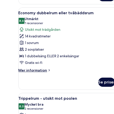
dubbelrum
eller
Öppna
En snyggt bäddad säng med kudd
6
tvåbäddsrum
Economy dubbelrum eller tvåbäddsrum
alla
Utmärkt
foton
8,6
8,6 av 10
(7 recensioner)
7 recensioner
för
Utsikt mot trädgården
Economy
14 kvadratmeter
dubbelrum
1 sovrum
eller
2 sovplatser
tvåbäddsrum
1 dubbelsäng ELLER 2 enkelsängar
Gratis wi-fi
Mer
Mer information
information
om
Se prise
Economy
dubbelrum
eller
Öppna
En balkong med en pool, två st
7
tvåbäddsrum
Trippelrum - utsikt mot poolen
alla
Mycket bra
foton
8,0
8,0 av 10
(2 recensioner)
2 recensioner
för