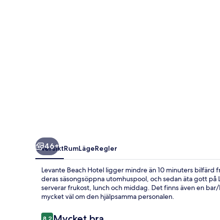
46+
Översikt
Rum
Läge
Regler
Levante Beach Hotel ligger mindre än 10 minuters bilfärd fr
deras säsongsöppna utomhuspool, och sedan äta gott på Lev
serverar frukost, lunch och middag. Det finns även en bar/
mycket väl om den hjälpsamma personalen.
Recensioner
Mycket bra
8,2