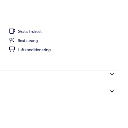
ch och middag serveras
Gratis frukost
Restaurang
Luftkonditionering