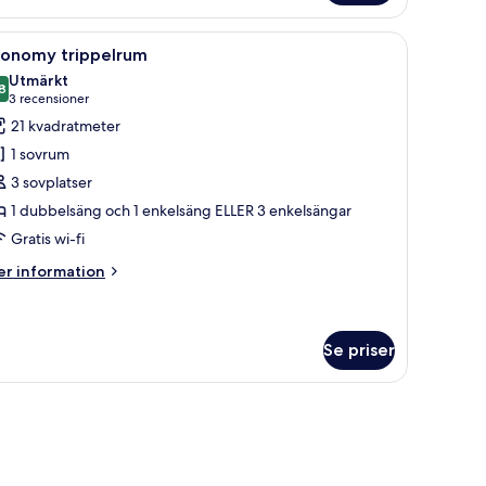
t stativ.
h ett bord.
ppna
Ett hotellrum med två sängar i trä, ett nattd
3
conomy trippelrum
la
Utmärkt
oton
8
8,8 av 10
(3 recensioner)
3 recensioner
ör
21 kvadratmeter
conomy
1 sovrum
rippelrum
3 sovplatser
1 dubbelsäng och 1 enkelsäng ELLER 3 enkelsängar
Gratis wi-fi
er
r information
formation
m
conomy
ippelrum
Se priser