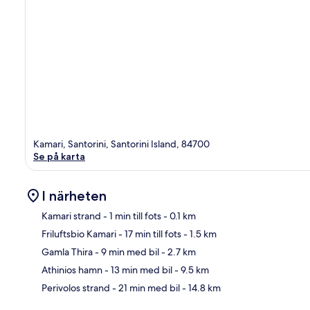
Kamari, Santorini, Santorini Island, 84700
Se på karta
I närheten
Kamari strand
- 1 min till fots
- 0.1 km
Friluftsbio Kamari
- 17 min till fots
- 1.5 km
Kar
Gamla Thira
- 9 min med bil
- 2.7 km
Athinios hamn
- 13 min med bil
- 9.5 km
Perivolos strand
- 21 min med bil
- 14.8 km