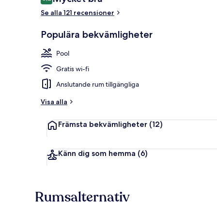
8,2 av 10,
Se alla 121 recensioner
Frukost, lun
Populära bekvämligheter
Pool
Gratis wi-fi
Anslutande rum tillgängliga
Visa alla
Främsta bekvämligheter
(12)
Känn dig som hemma
(6)
Rumsalternativ