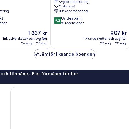
Avgiftsfri parkering
Gratis wi-fi
rkering
Luftkonditionering
9.2
kt
Underbart
9,2
av
oner
91 recensioner
10,
Priset
Priset
1 337 kr
907 kr
Underbart,
är
är
er
91 recensioner
inklusive skatter och avgifter
inklusive skatter och avgifter
1 337 kr
907 kr
26 aug. – 27 aug.
22 aug. – 23 aug.
Jämför liknande boenden
 och förmåner. Fler förmåner för fler