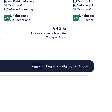
Avgiftsfri parkering
Gratis frukost
Santorini
Gratis wi-fi
Parkering tillgänglig
Luftkonditionering
Gratis wi-fi
9.0
9.0
Underbart
Underbart
9,0
9,0
av
av
276 recensioner
301 recensioner
10,
10,
Priset
943 kr
Underbart,
Underbart,
är
276 recensioner
301 recensioner
inklusive skatter och avgifter
inklusive s
943 kr
11 aug. – 12 aug.
Logga in
Registrera dig nu, det är gratis