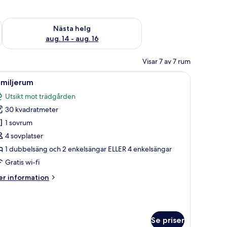
är helgen aug. 7 - aug. 9
Kontrollera tillgängligheten för nästa helg aug. 14 - aug. 16
Nästa helg
aug. 14 - aug. 16
Visar 7 av 7 rum
t stativ.
båda med vita sängkläder och kuddar, ett nattduksbord med en vas med blo
ppna
Ett rum med två sängar, ett litet bord med st
4
amiljerum
la
Utsikt mot trädgården
oton
30 kvadratmeter
ör
amiljerum
1 sovrum
4 sovplatser
1 dubbelsäng och 2 enkelsängar ELLER 4 enkelsängar
Gratis wi-fi
er
r information
formation
m
miljerum
Se priser