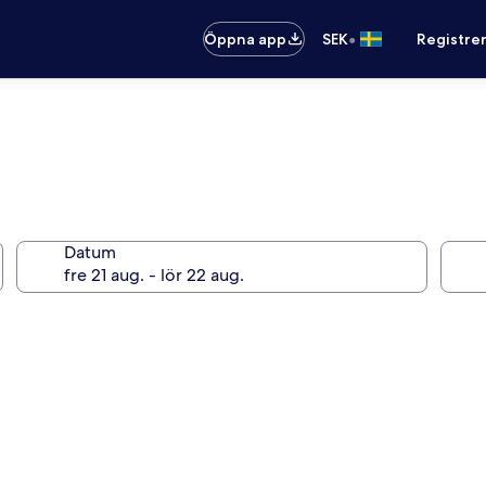
•
Öppna app
SEK
Registre
Datum