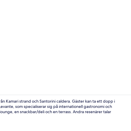
Balkong
ån Kamari strand och Santorini caldera. Gäster kan ta ett dopp i
ante, som specialiserar sig på internationell gastronomi och
lounge, en snackbar/deli och en terrass. Andra resenärer talar
Detalj exteri