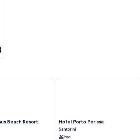
r
s Beach Resort
Hotel Porto Perissa
Hotel
nus Beach Resort
Hotel Porto Perissa
Porto
Santorini
Perissa
Pool
Santorini