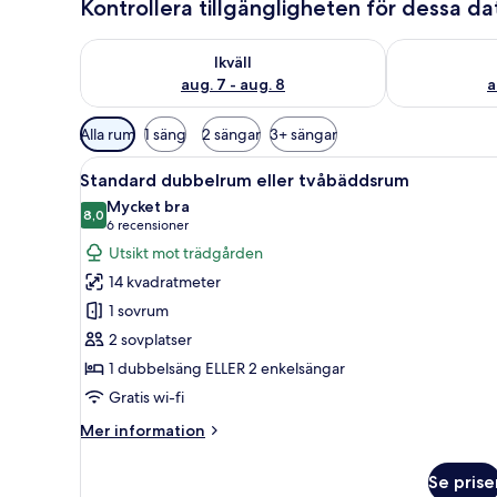
Kontrollera tillgängligheten för dessa d
Kontrollera tillgängligheten för ikväll aug. 7 - aug. 8
Kontrollera ti
Ikväll
aug. 7 - aug. 8
a
Tillgängliga
Alla rum
1 säng
2 sängar
3+ sängar
filter
Öppna
En snyggt bäddad säng med kudd
för
6
Standard dubbelrum eller tvåbäddsrum
alla
rum
Mycket bra
foton
8,0
8,0 av 10
(6 recensioner)
6 recensioner
för
Utsikt mot trädgården
Standard
14 kvadratmeter
dubbelrum
1 sovrum
eller
2 sovplatser
tvåbäddsrum
1 dubbelsäng ELLER 2 enkelsängar
Gratis wi-fi
Mer
Mer information
information
om
Se prise
Standard