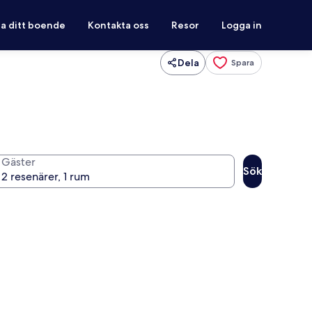
ra ditt boende
Kontakta oss
Resor
Logga in
Dela
Spara
Gäster
Sök