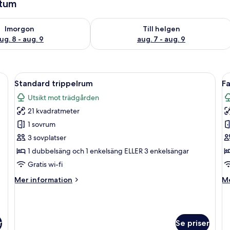
atum
llgängligheten för imorgon aug. 8 - aug. 9
Kontrollera tillgängligheten för den h
Imorgon
Till helgen
ug. 8 - aug. 9
aug. 7 - aug. 9
ar, ett sängbord med en lampa, en träbänk, ett litet träskåp och en tv på et
Öppna
Ett dubbelrum med två sängar i trä, 
Ö
3
Standard trippelrum
F
alla
al
Utsikt mot trädgården
foton
f
21 kvadratmeter
för
f
Standard
F
1 sovrum
trippelrum
3 sovplatser
1 dubbelsäng och 1 enkelsäng ELLER 3 enkelsängar
Gratis wi-fi
Mer
M
Mer information
Me
information
in
om
o
Standard
Fa
trippelrum
r
Se priser