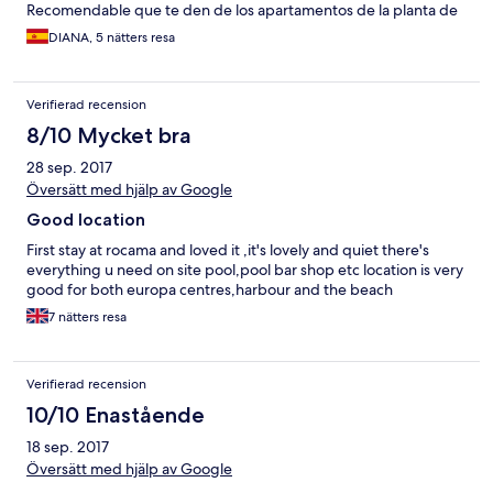
Recomendable que te den de los apartamentos de la planta de
arriba, nosotras estuvimos en el 4 y se agradece porque no hay
DIANA, 5 nätters resa
tanto transito. Gran detalle a la llegada que te dejan una botella
de vino. También nos facilitaron plaza de parking. La estancia fue
muy agradable y comoda.
Verifierad recension
8/10 Mycket bra
28 sep. 2017
Översätt med hjälp av Google
Good location
First stay at rocama and loved it ,it's lovely and quiet there's
everything u need on site pool,pool bar shop etc location is very
good for both europa centres,harbour and the beach
7 nätters resa
Verifierad recension
10/10 Enastående
18 sep. 2017
Översätt med hjälp av Google