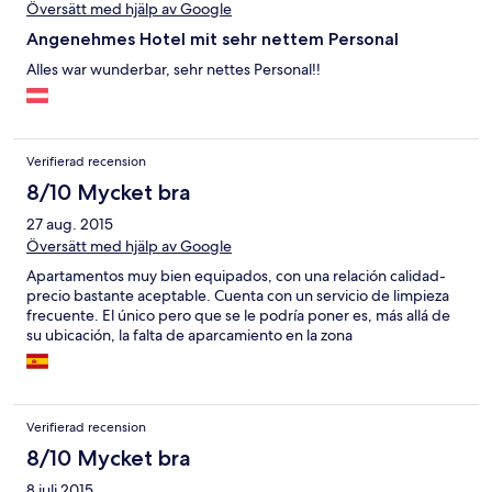
have been quieter. The pool and pool area were nice and clean,
Översätt med hjälp av Google
and the poolside bar restaurant was fine for drinks and snacks.
Angenehmes Hotel mit sehr nettem Personal
The cleaners appeared every day but Sunday and kept the
rooms, balconies, stairways and reception areas spotlessly clean.
Alles war wunderbar, sehr nettes Personal!!
Overall, the Rocamar is good value for money, and my cousin
and I enjoyed our stay there.
Verifierad recension
8/10 Mycket bra
27 aug. 2015
Översätt med hjälp av Google
Apartamentos muy bien equipados, con una relación calidad-
precio bastante aceptable. Cuenta con un servicio de limpieza
frecuente. El único pero que se le podría poner es, más allá de
su ubicación, la falta de aparcamiento en la zona
Verifierad recension
8/10 Mycket bra
8 juli 2015