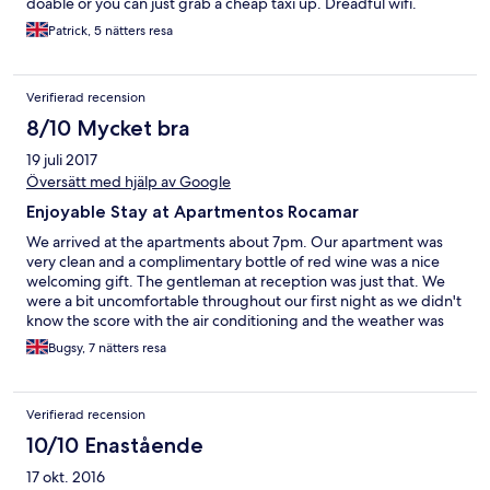
doable or you can just grab a cheap taxi up. Dreadful wifi.
Patrick, 5 nätters resa
Verifierad recension
8/10 Mycket bra
19 juli 2017
Översätt med hjälp av Google
Enjoyable Stay at Apartmentos Rocamar
We arrived at the apartments about 7pm. Our apartment was
very clean and a complimentary bottle of red wine was a nice
welcoming gift. The gentleman at reception was just that. We
were a bit uncomfortable throughout our first night as we didn't
know the score with the air conditioning and the weather was
very warm. Apparently, it only works if the sliding door is closed,
Bugsy, 7 nätters resa
and the minimum temperature you could set it to was 17c. We
also didn't notice there was a window in the bathroom which
could be opened on our first night. We didn't mind the steep
Verifierad recension
climb from the commercial centre to the Rocamar but, being
placed opposite and above the centre, it was quite difficult to
10/10 Enastående
sleep at night before 4am because of the noise booming out
17 okt. 2016
from the bars/clubs in the centre. Closer to the beach would