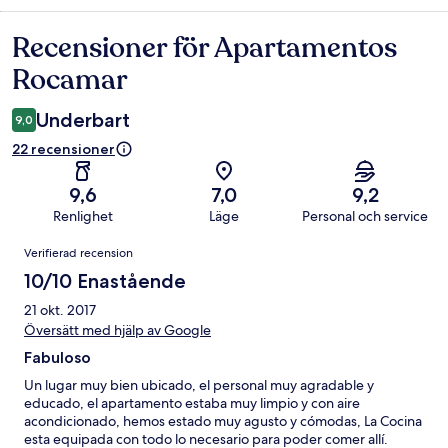
Recensioner för Apartamentos
Recensioner
Rocamar
Underbart
9,0
22 recensioner
9,6
7,0
9,2
Renlighet
Läge
Personal och service
Recensioner
Verifierad recension
10/10 Enastående
21 okt. 2017
Översätt med hjälp av Google
Fabuloso
Un lugar muy bien ubicado, el personal muy agradable y
educado, el apartamento estaba muy limpio y con aire
acondicionado, hemos estado muy agusto y cómodas, La Cocina
esta equipada con todo lo necesario para poder comer allí.