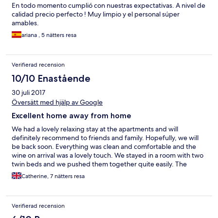
En todo momento cumplió con nuestras expectativas. A nivel de
calidad precio perfecto ! Muy limpio y el personal súper
amables.
ariana , 5 nätters resa
Verifierad recension
10/10 Enastående
30 juli 2017
Översätt med hjälp av Google
Excellent home away from home
We had a lovely relaxing stay at the apartments and will
definitely recommend to friends and family. Hopefully, we will
be back soon. Everything was clean and comfortable and the
wine on arrival was a lovely touch. We stayed in a room with two
twin beds and we pushed them together quite easily. The
apartment is equipped with all of the basic equipment you
Catherine, 7 nätters resa
could need: kettle, coffee machine, microwave, fridge &
freezer, washing up liquid and sponge etc and the air con was
very easy to use. Each apartment has a great view and its own
Verifierad recension
table, chairs and sun umbrella. Only negative is that, in the
morning, there are people who go early and put their towels on