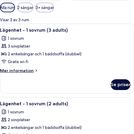
Tillgängliga
Alla rum
2 sängar
3+ sängar
filter
för
Visar 3 av 3 rum
rum
Öppna
Värdeförvaringsskåp på rummet, gratis
12
Lägenhet - 1 sovrum (3 adults)
alla
1 sovrum
foton
3 sovplatser
för
Lägenhet
2 enkelsängar och 1 bäddsoffa (dubbel)
-
Gratis wi-fi
1
Mer
Mer information
sovrum
information
(3
om
Se priser
Lägenhet
adults)
-
1
Öppna
Värdeförvaringsskåp på rummet, gratis
12
sovrum
Lägenhet - 1 sovrum (2 adults)
alla
(3
1 sovrum
adults)
foton
2 sovplatser
för
Lägenhet
2 enkelsängar och 1 bäddsoffa (dubbel)