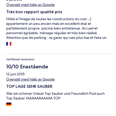
Översätt med hjälp av Google
Très bon rapport qualité prix
Hôtel à l'image de toutes les constructions du coin ;-)
appartement un peu ancien mais en excellent état et
parfaitement propre. piscine bien entretenue. Accueil et
personnel agréable. ménage régulier et très bien réalisé.
Attention pas de parking : se garer qq rues plus bas et faire un
peu d'exercice pour monter la côte jusqu'à l'hôtel. attention
environnement un peu bruyant : bruit des discothèques en
contrebas dans la ville... En conclusion, un très bon rapport
qualité prix!
Verifierad recension
10/10 Enastående
12 juni 2015
Översätt med hjälp av Google
TOP LAGE SEHR SAUBER
War ein schöner Urlaub Top Sauber und Freundlich Pool auch
Top Sauber 1AAAAAAAAAAA TOP