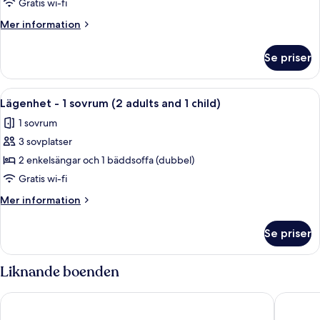
-
Gratis wi-fi
1
Mer
Mer information
sovrum
information
(2
om
Se priser
Lägenhet
adults)
-
1
Öppna
Värdeförvaringsskåp på rummet, gratis
12
sovrum
Lägenhet - 1 sovrum (2 adults and 1 child)
alla
(2
1 sovrum
adults)
foton
3 sovplatser
för
Lägenhet
2 enkelsängar och 1 bäddsoffa (dubbel)
-
Gratis wi-fi
1
Mer
Mer information
sovrum
information
(2
om
Se priser
Lägenhet
adults
-
and
1
Liknande boenden
1
sovrum
(2
child)
Bahía Blanca
IG Nachos
adults
and