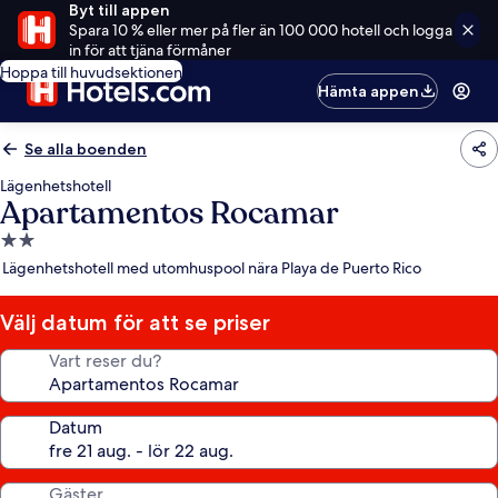
Byt till appen
Spara 10 % eller mer på fler än 100 000 hotell och logga
in för att tjäna förmåner
Hoppa till huvudsektionen
Hämta appen
Se alla boenden
Lägenhetshotell
Apartamentos Rocamar
2.0-
stjärnigt
Lägenhetshotell med utomhuspool nära Playa de Puerto Rico
boende
Välj datum för att se priser
Vart reser du?
Datum
Gäster