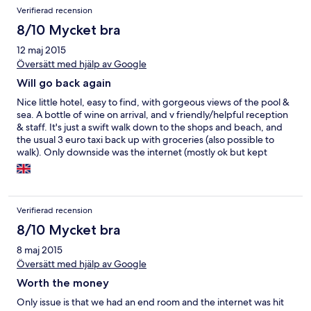
Verifierad recension
8/10 Mycket bra
12 maj 2015
Översätt med hjälp av Google
Will go back again
Nice little hotel, easy to find, with gorgeous views of the pool &
sea. A bottle of wine on arrival, and v friendly/helpful reception
& staff. It's just a swift walk down to the shops and beach, and
the usual 3 euro taxi back up with groceries (also possible to
walk). Only downside was the internet (mostly ok but kept
dropping off which was frustrating), and the fact that the room
can get a little stuffy (it just needs a fan). But you can open the
balcony doors and there is air con in the bedroom area which
help.
Verifierad recension
8/10 Mycket bra
8 maj 2015
Översätt med hjälp av Google
Worth the money
Only issue is that we had an end room and the internet was hit