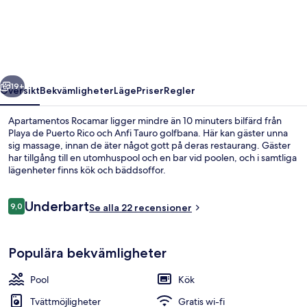
regående
Nästa
19+
Översikt
Bekvämligheter
Läge
Priser
Regler
Apartamentos Rocamar ligger mindre än 10 minuters bilfärd från
Playa de Puerto Rico och Anfi Tauro golfbana. Här kan gäster unna
sig massage, innan de äter något gott på deras restaurang. Gäster
har tillgång till en utomhuspool och en bar vid poolen, och i samtliga
lägenheter finns kök och bäddsoffor.
Recensioner
Underbart
9,0
Se alla 22 recensioner
9,0 av 10,
Utomhuspool
Populära bekvämligheter
Pool
Kök
Tvättmöjligheter
Gratis wi-fi