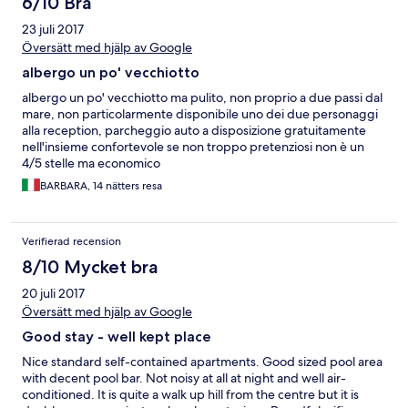
6/10 Bra
the sun loungers with umbrellas and reserve them and then
23 juli 2017
those people don't come to the pool for hours (or sometimes
not until the evening), which was a bit frustrating. I found myself
Översätt med hjälp av Google
(sadly) joining those people in the early morning quest for
albergo un po' vecchiotto
sunbed with an umbrella otherwise we wouldn't get one! There
are plenty of sunbeds but not as many sun umbrellas. There are
albergo un po' vecchiotto ma pulito, non proprio a due passi dal
just over 200 steps from the hotel down to the main city area,
mare, non particolarmente disponibile uno dei due personaggi
which was fine on the way down and a little painful on the way
alla reception, parcheggio auto a disposizione gratuitamente
up! We saw the 200 steps down and 200 up again as our way of
nell'insieme confortevole se non troppo pretenziosi non è un
walking off the food and drink! The pool and bar were open
4/5 stelle ma economico
later than reviews I have read before (9pm) and breakfast each
BARBARA, 14 nätters resa
morning was lovely. The maids came every few days to give
fresh towels and clean the apartments and were polite. It was a
great stay - thank you.
Verifierad recension
8/10 Mycket bra
20 juli 2017
Översätt med hjälp av Google
Good stay - well kept place
Nice standard self-contained apartments. Good sized pool area
with decent pool bar. Not noisy at all at night and well air-
conditioned. It is quite a walk up hill from the centre but it is