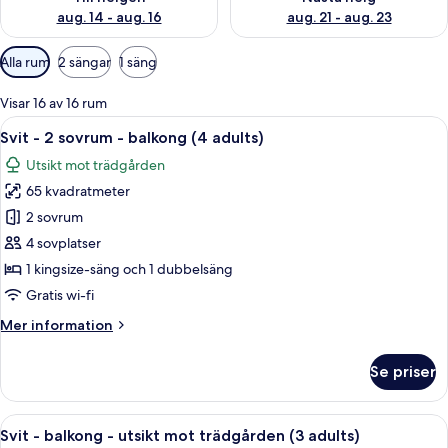
aug. 14 - aug. 16
aug. 21 - aug. 23
Tillgängliga
Alla rum
2 sängar
1 säng
filter
för
Visar 16 av 16 rum
rum
Öppna
Minibar, värdeförvaringsskåp på rum
17
Svit - 2 sovrum - balkong (4 adults)
alla
Utsikt mot trädgården
foton
65 kvadratmeter
för
Svit
2 sovrum
-
4 sovplatser
2
1 kingsize-säng och 1 dubbelsäng
sovrum
Gratis wi-fi
-
Mer
Mer information
balkong
information
(4
om
Se priser
adults)
Svit
-
2
Öppna
Ett hotellrum med en säng, ett skrivbor
10
sovrum
Svit - balkong - utsikt mot trädgården (3 adults)
alla