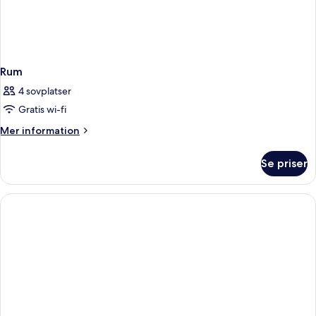
Rum
4 sovplatser
Gratis wi-fi
Mer
Mer information
information
om
Se priser
Rum