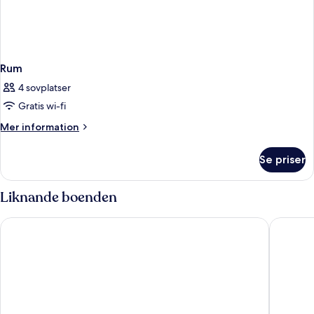
Rum
4 sovplatser
Gratis wi-fi
Mer
Mer information
information
om
Se priser
Rum
Liknande boenden
Lago Resort Menorca Suites del Lago - Adults Only
Grupotel