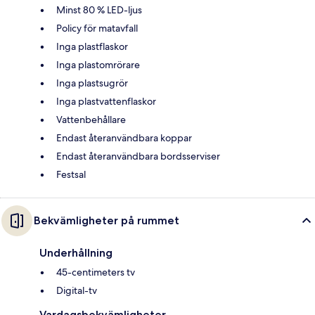
Minst 80 % LED-ljus
Policy för matavfall
Inga plastflaskor
Inga plastomrörare
Inga plastsugrör
Inga plastvattenflaskor
Vattenbehållare
Endast återanvändbara koppar
Endast återanvändbara bordsserviser
Festsal
Bekvämligheter på rummet
Underhållning
45-centimeters tv
Digital-tv
Vardagsbekvämligheter