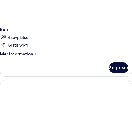
Rum
4 sovplatser
Gratis wi-fi
Mer
Mer information
information
om
Se priser
Rum