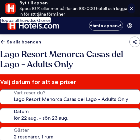
Byt till appen
Spara 10 % eller mer på fler än 100 000 hotell och logga
in för att tjäna förmåner
Hoppa till huvudsektionen
Hämta appen
Se alla boenden
Lago Resort Menorca Casas del
Lago - Adults Only
Välj datum för att se priser
Vart reser du?
Datum
Gäster