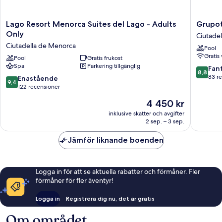
Lago
Grupote
Lago Resort Menorca Suites del Lago - Adults
Grupot
Resort
Tamaris
Only
Ciutade
Menorca
Ciutadel
Ciutadella de Menorca
Pool
Suites
de
Gratis 
del
Pool
Gratis frukost
Menorc
Spa
Parkering tillgänglig
Lago
8.8
Fant
8,8
-
av
83 r
9.4
Enastående
9,4
Adults
10,
av
122 recensioner
Only
Fantastis
10,
Priset
4 450 kr
Ciutadella
83 rece
Enastående,
är
de
122 recensioner
inklusive skatter och avgifter
4 450 kr
Menorca
2 sep. – 3 sep.
Jämför liknande boenden
Logga in för att se aktuella rabatter och förmåner. Fler
förmåner för fler äventyr!
Logga in
Registrera dig nu, det är gratis
Om området