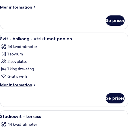
utsikt
Mer
Mer information
mot
information
marinan
om
Se priser
Studiosvit
-
terrass
Öppna
Ett hotellrum med en säng, ett skrivbor
11
-
Svit - balkong - utsikt mot poolen
alla
utsikt
54 kvadratmeter
mot
foton
marinan
1 sovrum
för
Svit
2 sovplatser
-
1 kingsize-säng
balkong
Gratis wi-fi
-
Mer
Mer information
utsikt
information
mot
om
Se priser
Svit
poolen
-
balkong
Öppna
Studiosvit - terrass | Minibar, värde
13
-
Studiosvit - terrass
alla
utsikt
44 kvadratmeter
mot
foton