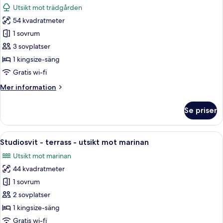
-
Utsikt mot trädgården
balkong
foton
(4
54 kvadratmeter
för
adults)
Svit
1 sovrum
-
3 sovplatser
balkong
1 kingsize-säng
-
Gratis wi-fi
utsikt
Mer
Mer information
mot
information
trädgården
om
Se priser
(3
Svit
-
adults)
balkong
Öppna
Ett hotellrum med en säng, en dusch 
12
-
Studiosvit - terrass - utsikt mot marinan
alla
utsikt
Utsikt mot marinan
mot
foton
trädgården
44 kvadratmeter
för
(3
Studiosvit
1 sovrum
adults)
-
2 sovplatser
terrass
1 kingsize-säng
-
Gratis wi-fi