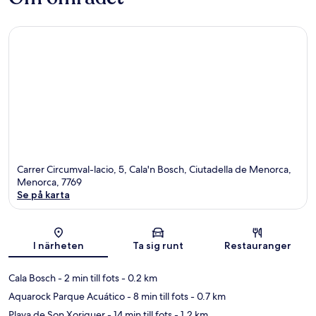
Carrer Circumval-lacio, 5, Cala'n Bosch, Ciutadella de Menorca,
Menorca, 7769
Se på karta
Karta
I närheten
Ta sig runt
Restauranger
Cala Bosch
- 2 min till fots
- 0.2 km
Aquarock Parque Acuático
- 8 min till fots
- 0.7 km
Playa de Son Xoriguer
- 14 min till fots
- 1.2 km