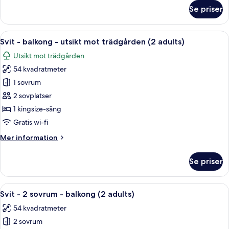
mot
om
Se priser
marinan
Deluxe
dubbelrum
-
Öppna
Ett hotellrum med en säng, ett skrivbor
10
terrass
Svit - balkong - utsikt mot trädgården (2 adults)
alla
-
Utsikt mot trädgården
utsikt
foton
mot
54 kvadratmeter
för
marinan
Svit
1 sovrum
-
2 sovplatser
balkong
1 kingsize-säng
-
Gratis wi-fi
utsikt
Mer
Mer information
mot
information
trädgården
om
Se priser
(2
Svit
-
adults)
balkong
Öppna
Minibar, värdeförvaringsskåp på rum
17
-
Svit - 2 sovrum - balkong (2 adults)
alla
utsikt
54 kvadratmeter
mot
foton
trädgården
2 sovrum
för
(2