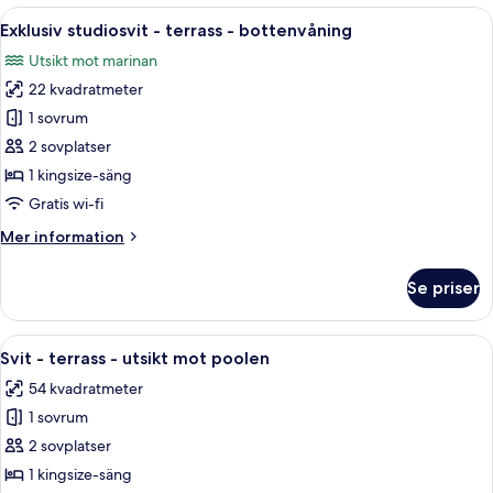
2
Öppna
Ett modernt sovrum med en stor säng, e
5
sovrum
Exklusiv studiosvit - terrass - bottenvåning
alla
-
Utsikt mot marinan
balkong
foton
(3
22 kvadratmeter
för
adults)
Exklusiv
1 sovrum
studiosvit
2 sovplatser
-
1 kingsize-säng
terrass
Gratis wi-fi
-
Mer
Mer information
bottenvåning
information
om
Se priser
Exklusiv
studiosvit
-
Öppna
En avspärrning med ett rep och en sk
9
terrass
Svit - terrass - utsikt mot poolen
alla
-
54 kvadratmeter
bottenvåning
foton
1 sovrum
för
Svit
2 sovplatser
-
1 kingsize-säng