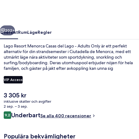
Casas
del
Lago
regående
Nästa
-
202+
Översikt
Rum
Läge
Regler
Adults
Lago Resort Menorca Casas del Lago - Adults Only är ett perfekt
Only
alternativ för din strandsemester i Ciutadella de Menorca, med ett
utmärkt läge nära aktiviteter som sportdykning, snorkling och
surfing/bodyboarding. Deras utomhuspool erbjuder nöjen för hela
familjen, och gäster på jakt efter avkoppling kan unna sig
djupmassage, ansiktsbehandlingar och aromaterapi på deras spa.
Thai Garden är en av 3 restauranger och serverar lunch och middag.
VIP Access
Detta hotell i lyxstil erbjuder även gäster tillgång till 2 barer/lounger,
en bar vid poolen och ett fitnesscenter. Andra resenärer talar
Det
3 305 kr
mycket väl om den hjälpsamma personalen.
Marina
nuvarande
inklusive skatter och avgifter
priset
2 sep. – 3 sep.
är
Recensioner
Underbart
9,2
Se alla 400 recensioner
3 305 kr
9,2 av 10,
Populära bekvämligheter