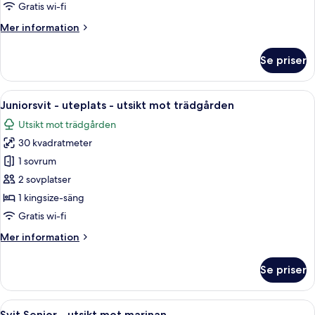
terrass
Gratis wi-fi
-
Mer
Mer information
utsikt
information
mot
om
Se priser
Svit
poolen
-
terrass
Öppna
Juniorsvit - uteplats - utsikt mot tr
5
-
Juniorsvit - uteplats - utsikt mot trädgården
alla
utsikt
Utsikt mot trädgården
mot
foton
poolen
30 kvadratmeter
för
Juniorsvit
1 sovrum
-
2 sovplatser
uteplats
1 kingsize-säng
-
Gratis wi-fi
utsikt
Mer
Mer information
mot
information
trädgården
om
Se priser
Juniorsvit
-
uteplats
Öppna
Svit Senior - utsikt mot marinan | M
13
-
Svit Senior - utsikt mot marinan