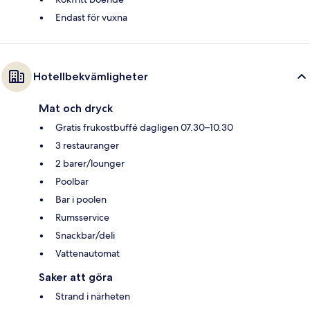
Endast för vuxna
Hotellbekvämligheter
Mat och dryck
Gratis frukostbuffé dagligen 07.30–10.30
3 restauranger
2 barer/lounger
Poolbar
Bar i poolen
Rumsservice
Snackbar/deli
Vattenautomat
Saker att göra
Strand i närheten