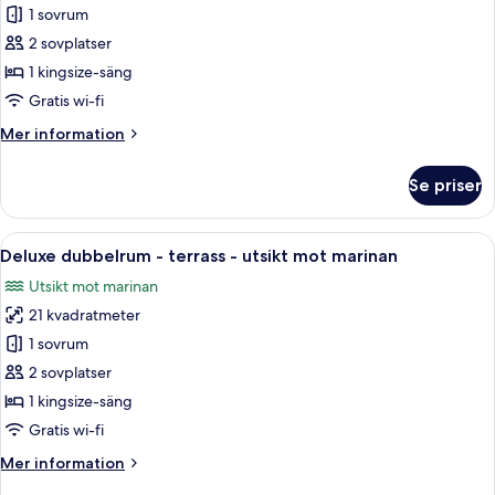
poolen
1 sovrum
för
Studiosvit
2 sovplatser
-
1 kingsize-säng
terrass
Gratis wi-fi
Mer
Mer information
information
om
Se priser
Studiosvit
-
terrass
Öppna
Ett hotellrum med en sänggavel i trä,
7
Deluxe dubbelrum - terrass - utsikt mot marinan
alla
Utsikt mot marinan
foton
21 kvadratmeter
för
Deluxe
1 sovrum
dubbelrum
2 sovplatser
-
1 kingsize-säng
terrass
Gratis wi-fi
-
Mer
Mer information
utsikt
information