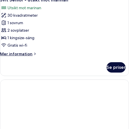
alla
utsikt
Utsikt mot marinan
mot
foton
trädgården
30 kvadratmeter
för
Svit
1 sovrum
Senior
2 sovplatser
-
1 kingsize-säng
utsikt
Gratis wi-fi
mot
Mer
Mer information
marinan
information
om
Se priser
Svit
Senior
-
utsikt
mot
marinan