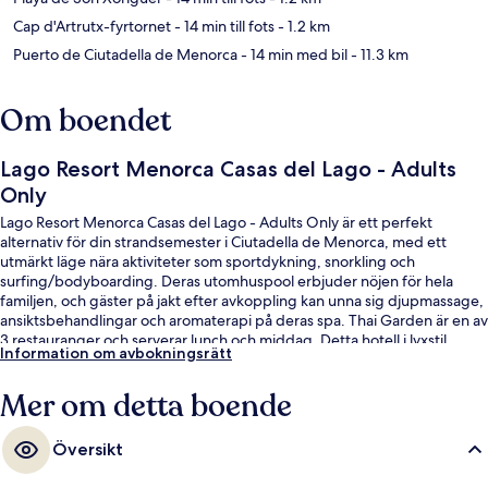
Cap d'Artrutx-fyrtornet
- 14 min till fots
- 1.2 km
Puerto de Ciutadella de Menorca
- 14 min med bil
- 11.3 km
Om boendet
Lago Resort Menorca Casas del Lago - Adults
Only
Lago Resort Menorca Casas del Lago - Adults Only är ett perfekt
alternativ för din strandsemester i Ciutadella de Menorca, med ett
utmärkt läge nära aktiviteter som sportdykning, snorkling och
surfing/bodyboarding. Deras utomhuspool erbjuder nöjen för hela
familjen, och gäster på jakt efter avkoppling kan unna sig djupmassage,
ansiktsbehandlingar och aromaterapi på deras spa. Thai Garden är en av
3 restauranger och serverar lunch och middag. Detta hotell i lyxstil
Information om avbokningsrätt
erbjuder även gäster tillgång till 2 barer/lounger, en bar vid poolen och
ett fitnesscenter. Andra resenärer talar mycket väl om den hjälpsamma
Mer om detta boende
personalen.
Översikt