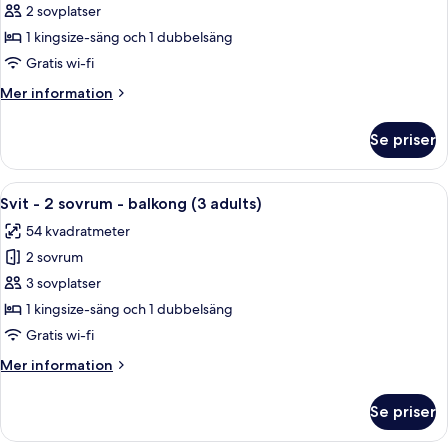
Svit
2 sovplatser
adults)
-
1 kingsize-säng och 1 dubbelsäng
2
Gratis wi-fi
sovrum
Mer
Mer information
-
information
balkong
om
Se priser
Svit
(2
-
adults)
2
Öppna
Minibar, värdeförvaringsskåp på rum
17
sovrum
Svit - 2 sovrum - balkong (3 adults)
alla
-
54 kvadratmeter
balkong
foton
(2
2 sovrum
för
adults)
Svit
3 sovplatser
-
1 kingsize-säng och 1 dubbelsäng
2
Gratis wi-fi
sovrum
Mer
Mer information
-
information
balkong
om
Se priser
Svit
(3
-
adults)