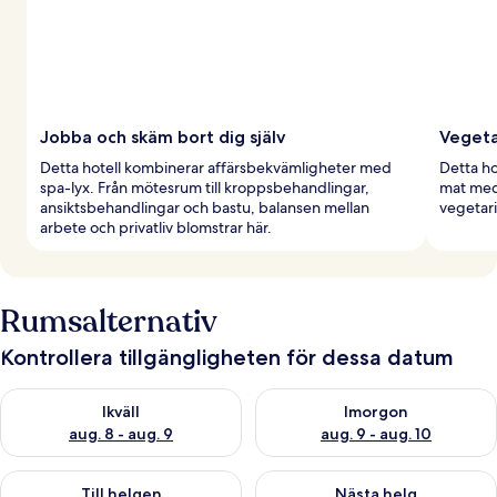
Jobba och skäm bort dig själv
Vegeta
Detta hotell kombinerar affärsbekvämligheter med
Detta ho
spa-lyx. Från mötesrum till kroppsbehandlingar,
mat med 
ansiktsbehandlingar och bastu, balansen mellan
vegetari
arbete och privatliv blomstrar här.
Rumsalternativ
Kontrollera tillgängligheten för dessa datum
Kontrollera tillgängligheten för ikväll aug. 8 - aug. 9
Kontrollera tillgängligheten f
Ikväll
Imorgon
aug. 8 - aug. 9
aug. 9 - aug. 10
Kontrollera tillgängligheten för den här helgen aug. 14 - aug. 
Kontrollera tillgängligheten fö
Till helgen
Nästa helg