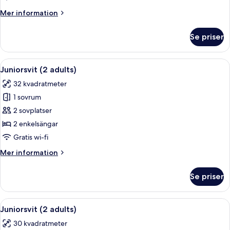
adults)
Mer
Mer information
information
om
Se priser
Svit
(Prestige)
(2
Öppna
Ett modernt hotellrum med en stor sän
4
adults)
Juniorsvit (2 adults)
alla
32 kvadratmeter
foton
1 sovrum
för
Juniorsvit
2 sovplatser
(2
2 enkelsängar
adults)
Gratis wi-fi
Mer
Mer information
information
om
Se priser
Juniorsvit
(2
adults)
Öppna
Ett modernt hotellrum med en stor sän
4
Juniorsvit (2 adults)
alla
30 kvadratmeter
foton