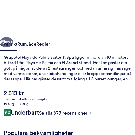
Playa
de
Palma
Suites
&
regående
Nästa
Spa
139+
Översikt
Rum
Läge
Regler
Grupotel Playa de Palma Suites & Spa ligger mindre än 10 minuters
bilfärd från Playa de Palma och El Arenal strand. Här kan gäster äta
gott på någon av deras 2 restauranger, och sedan unna sig massage
med varma stenar, ansiktsbehandlingar eller kroppsbehandlingar på
deras spa. Här har gäster dessutom tillgång till 3 barer/lounger, en
inomhuspool och en utomhuspool. Andra resenärer uppskattar den
hjälpsamma personalen.
Det
2 513 kr
nuvarande
inklusive skatter och avgifter
priset
16 aug. – 17 aug.
Inomhuspool, utomhuspool, parasoller
är
Recensioner
Underbart
9,2
Se alla 877 recensioner
2 513 kr
9,2 av 10,
Populära bekvämligheter