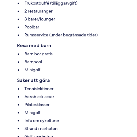
Frukostbuffé (tilläggsavgift)
2 restauranger
3 barer/lounger
Poolbar
Rumsservice (under begränsade tider)
Resa med barn
Barn bor gratis
Barnpool
Minigolf
Saker att göra
Tennislektioner
Aerobicsklasser
Pilatesklasser
Minigolf
Info om cykelturer
Strand i närheten
Golf i närheten