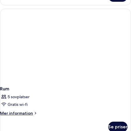
Rum
5 sovplatser
Gratis wi-fi
Mer
Mer information
information
om
Se priser
Rum