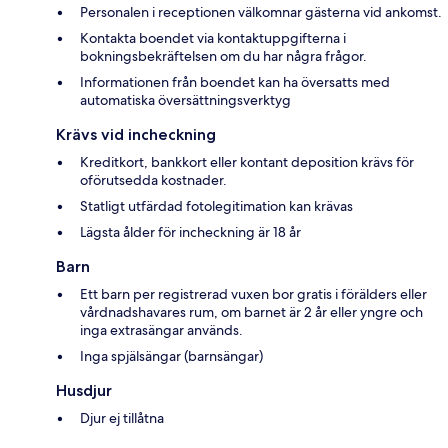
Personalen i receptionen välkomnar gästerna vid ankomst.
Kontakta boendet via kontaktuppgifterna i
bokningsbekräftelsen om du har några frågor.
Informationen från boendet kan ha översatts med
automatiska översättningsverktyg
Krävs vid incheckning
Kreditkort, bankkort eller kontant deposition krävs för
oförutsedda kostnader.
Statligt utfärdad fotolegitimation kan krävas
Lägsta ålder för incheckning är 18 år
Barn
Ett barn per registrerad vuxen bor gratis i förälders eller
vårdnadshavares rum, om barnet är 2 år eller yngre och
inga extrasängar används.
Inga spjälsängar (barnsängar)
Husdjur
Djur ej tillåtna