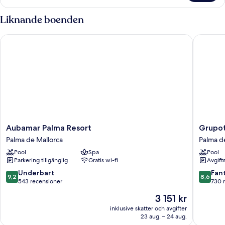
Liknande boenden
Aubamar Palma Resort
Grupotel
Aubamar
Grupote
Aubamar Palma Resort
Grupot
Palma
Taurus
Palma de Mallorca
Palma d
Resort
Park
Pool
Spa
Pool
Palma
Palma
Parkering tillgänglig
Gratis wi-fi
Avgift
de
de
Mallorca
Mallorca
9.2
8.6
Underbart
Fant
9,2
8,6
av
av
543 recensioner
730 
10,
10,
Priset
3 151 kr
Underbart,
Fantastis
är
543 recensioner
730 rec
inklusive skatter och avgifter
3 151 kr
23 aug. – 24 aug.