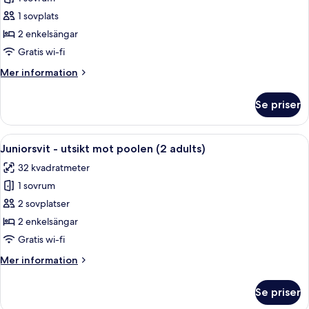
för
Juniorsvit
1 sovplats
-
2 enkelsängar
privat
Gratis wi-fi
pool
Mer
Mer information
(Single
information
Use)
om
Se priser
Juniorsvit
-
privat
Öppna
Ett modernt hotellrum med en stor säng
5
pool
Juniorsvit - utsikt mot poolen (2 adults)
alla
(Single
32 kvadratmeter
Use)
foton
1 sovrum
för
Juniorsvit
2 sovplatser
-
2 enkelsängar
utsikt
Gratis wi-fi
mot
Mer
Mer information
poolen
information
(2
om
Se priser
Juniorsvit
adults)
-