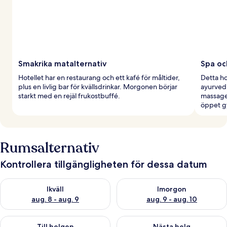
Smakrika matalternativ
Spa oc
Hotellet har en restaurang och ett kafé för måltider,
Detta ho
plus en livlig bar för kvällsdrinkar. Morgonen börjar
ayurved
starkt med en rejäl frukostbuffé.
massage
öppet g
Rumsalternativ
Kontrollera tillgängligheten för dessa datum
Kontrollera tillgängligheten för ikväll aug. 8 - aug. 9
Kontrollera tillgängligheten f
Ikväll
Imorgon
aug. 8 - aug. 9
aug. 9 - aug. 10
Kontrollera tillgängligheten för den här helgen aug. 14 - aug. 
Kontrollera tillgängligheten fö
Till helgen
Nästa helg