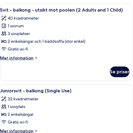
balkong
Öppna
Ett hotellrum med en säng, ett skrivbor
7
-
Svit - balkong - utsikt mot poolen (2 Adults and 1 Child)
alla
utsikt
40 kvadratmeter
mot
foton
poolen
1 sovrum
för
Svit
3 sovplatser
-
2 enkelsängar och 1 bäddsoffa (stor enkel)
balkong
Gratis wi-fi
-
Mer
Mer information
utsikt
information
mot
om
Se priser
Svit
poolen
-
(2
balkong
Öppna
Ett modernt hotellrum med en säng, en 
Adults
4
-
Juniorsvit - balkong (Single Use)
alla
and
utsikt
32 kvadratmeter
mot
foton
1
poolen
1 sovplats
för
Child)
(2
Juniorsvit
2 enkelsängar
Adults
-
and
Gratis wi-fi
1
balkong
Mer
Mer information
Child)