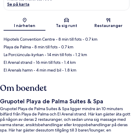
Se på karta
Karta
I närheten
Ta sig runt
Restauranger
Hipotels Convention Centre
- 8 min till fots
- 0.7 km
Playa de Palma
- 8 min till fots
- 0.7 km
La Porciúncula-kyrkan
- 14 min till fots
- 1.2 km
El Arenal strand
- 16 min till fots
- 1.4 km
El Arenals hamn
- 4 min med bil
- 1.8 km
Om boendet
Grupotel Playa de Palma Suites & Spa
Grupotel Playa de Palma Suites & Spa ligger mindre än 10 minuters
bilfärd från Playa de Palma och El Arenal strand. Här kan gäster äta gott
på någon av deras 2 restauranger, och sedan unna sig massage med
varma stenar, ansiktsbehandlingar eller kroppsbehandlingar på deras
spa. Här har gäster dessutom tillgång till 3 barer/lounger, en