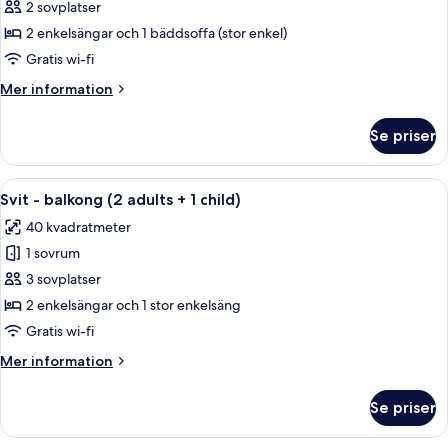
Svit
2 sovplatser
-
2 enkelsängar och 1 bäddsoffa (stor enkel)
balkong
Gratis wi-fi
Mer
Mer information
information
om
Se priser
Svit
-
balkong
Öppna
Ett hotellrum med en stor säng, två inr
6
Svit - balkong (2 adults + 1 child)
alla
40 kvadratmeter
foton
1 sovrum
för
Svit
3 sovplatser
-
2 enkelsängar och 1 stor enkelsäng
balkong
Gratis wi-fi
(2
Mer
Mer information
adults
information
+
om
Se priser
Svit
1
-
child)