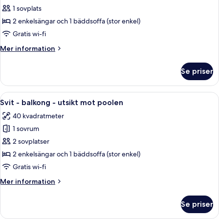
Svit
1 sovplats
-
2 enkelsängar och 1 bäddsoffa (stor enkel)
balkong
Gratis wi-fi
-
Mer
Mer information
utsikt
information
mot
om
Se priser
Svit
poolen
-
(Single
balkong
Öppna
Ett hotellrum med en säng, ett skrivbor
Use)
7
-
Svit - balkong - utsikt mot poolen
alla
utsikt
40 kvadratmeter
mot
foton
poolen
1 sovrum
för
(Single
Svit
2 sovplatser
Use)
-
2 enkelsängar och 1 bäddsoffa (stor enkel)
balkong
Gratis wi-fi
-
Mer
Mer information
utsikt
information
mot
om
Se priser
Svit
poolen
-