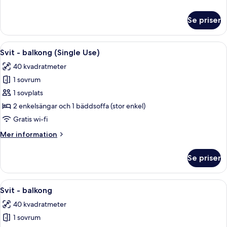
(Single
information
Use)
om
Se priser
Juniorsvit
-
balkong
Öppna
Ett hotellrum med en stor säng, två inr
6
(Single
Svit - balkong (Single Use)
alla
Use)
40 kvadratmeter
foton
1 sovrum
för
Svit
1 sovplats
-
2 enkelsängar och 1 bäddsoffa (stor enkel)
balkong
Gratis wi-fi
(Single
Mer
Mer information
Use)
information
om
Se priser
Svit
-
balkong
Öppna
Ett hotellrum med en stor säng, två inr
6
(Single
Svit - balkong
alla
Use)
40 kvadratmeter
foton
1 sovrum
för