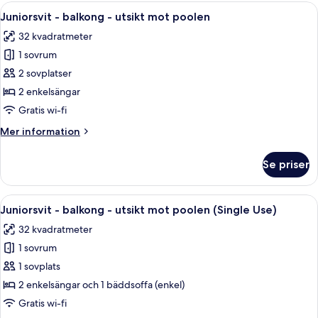
balkong
Öppna
Ett modernt hotellrum med en säng, en 
5
(2
Juniorsvit - balkong - utsikt mot poolen
alla
adults
32 kvadratmeter
+
foton
1
1 sovrum
för
child)
Juniorsvit
2 sovplatser
-
2 enkelsängar
balkong
Gratis wi-fi
-
Mer
Mer information
utsikt
information
mot
om
Se priser
Juniorsvit
poolen
-
balkong
Öppna
Ett modernt hotellrum med en säng, en 
5
-
Juniorsvit - balkong - utsikt mot poolen (Single Use)
alla
utsikt
32 kvadratmeter
mot
foton
poolen
1 sovrum
för
Juniorsvit
1 sovplats
-
2 enkelsängar och 1 bäddsoffa (enkel)
balkong
Gratis wi-fi
-