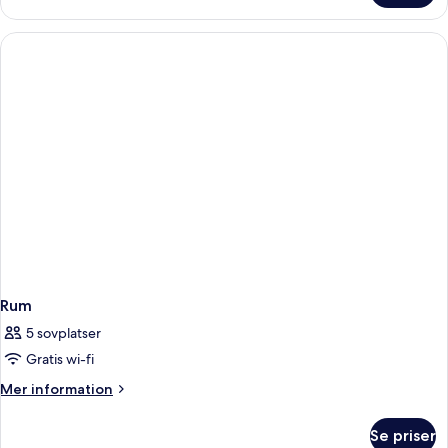
Rum
5 sovplatser
Gratis wi-fi
Mer
Mer information
information
om
Se priser
Rum