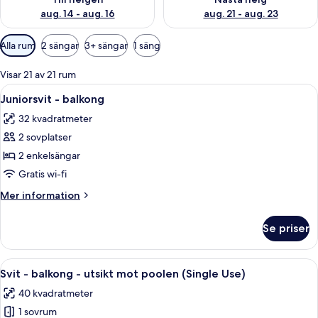
aug. 14 - aug. 16
aug. 21 - aug. 23
Tillgängliga
Alla rum
2 sängar
3+ sängar
1 säng
filter
för
Visar 21 av 21 rum
rum
Öppna
Ett modernt hotellrum med en säng, en 
4
Juniorsvit - balkong
alla
32 kvadratmeter
foton
2 sovplatser
för
Juniorsvit
2 enkelsängar
-
Gratis wi-fi
balkong
Mer
Mer information
information
om
Se priser
Juniorsvit
-
balkong
Öppna
Ett hotellrum med en säng, ett skrivbor
7
Svit - balkong - utsikt mot poolen (Single Use)
alla
40 kvadratmeter
foton
1 sovrum
för