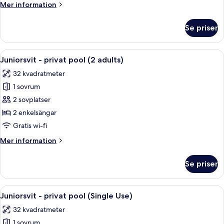
Mer
Mer information
utsikt
information
mot
om
Se priser
Juniorsvit
poolen
-
(Single
balkong
Öppna
Ett poolområde med två pooler, omgiv
Use)
7
-
Juniorsvit - privat pool (2 adults)
alla
utsikt
32 kvadratmeter
mot
foton
poolen
1 sovrum
för
(Single
Juniorsvit
2 sovplatser
Use)
-
2 enkelsängar
privat
Gratis wi-fi
pool
Mer
Mer information
(2
information
adults)
om
Se priser
Juniorsvit
-
privat
Öppna
Ett poolområde med två pooler, omgiv
7
pool
Juniorsvit - privat pool (Single Use)
alla
(2
32 kvadratmeter
adults)
foton
1 sovrum