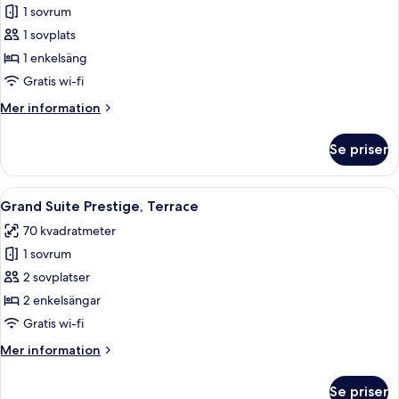
1 sovrum
för
Juniorsvit
1 sovplats
(2
1 enkelsäng
adults)
Gratis wi-fi
Mer
Mer information
information
om
Se priser
Juniorsvit
(2
adults)
Öppna
Ett modernt vardagsrum med en soffa, 
5
Grand Suite Prestige, Terrace
alla
70 kvadratmeter
foton
1 sovrum
för
Grand
2 sovplatser
Suite
2 enkelsängar
Prestige,
Gratis wi-fi
Terrace
Mer
Mer information
information
om
Se priser
Grand