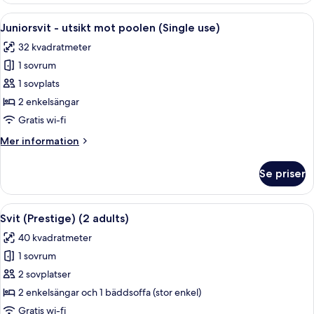
utsikt
Öppna
Ett modernt hotellrum med en stor säng
5
mot
Juniorsvit - utsikt mot poolen (Single use)
alla
poolen
32 kvadratmeter
(2
foton
adults)
1 sovrum
för
Juniorsvit
1 sovplats
-
2 enkelsängar
utsikt
Gratis wi-fi
mot
Mer
Mer information
poolen
information
(Single
om
Se priser
Juniorsvit
use)
-
utsikt
Öppna
Ett modernt hotellrum med en stor sän
8
mot
Svit (Prestige) (2 adults)
alla
poolen
40 kvadratmeter
(Single
foton
use)
1 sovrum
för
Svit
2 sovplatser
(Prestige)
2 enkelsängar och 1 bäddsoffa (stor enkel)
(2
Gratis wi-fi