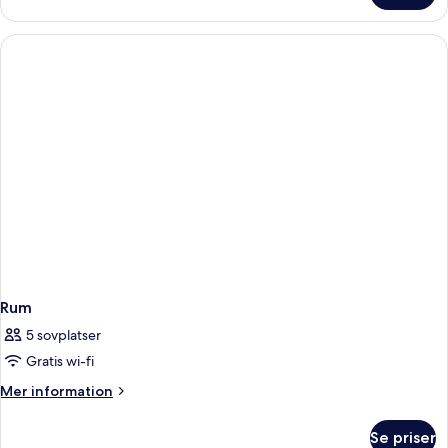
Suite
Prestige,
Terrace
Rum
5 sovplatser
Gratis wi-fi
Mer
Mer information
information
om
Se priser
Rum