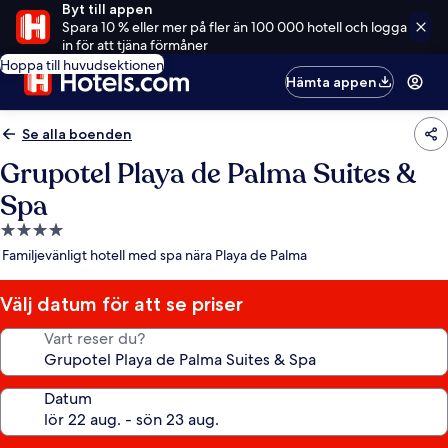
Byt till appen
Spara 10 % eller mer på fler än 100 000 hotell och logga
in för att tjäna förmåner
Hoppa till huvudsektionen
Hämta appen
Se alla boenden
Grupotel Playa de Palma Suites &
Spa
4.0-
stjärnigt
Familjevänligt hotell med spa nära Playa de Palma
boende
Välj datum för att se priser
Vart reser du?
Datum