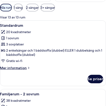
Tillgängliga
Alla rum
1 säng
2 sängar
3+ sängar
filter
för
Visar 13 av 13 rum
rum
Öppna
Ett hotellrum med en stor säng, ett 
5
Standardrum
alla
20 kvadratmeter
foton
1 sovrum
för
Standardrum
3 sovplatser
2 enkelsängar och 1 bäddsoffa (dubbel) ELLER 1 dubbelsäng och 1
bäddsoffa (dubbel)
Gratis wi-fi
Mer
Mer information
information
om
Se priser
Standardrum
Öppna
Ett modernt hotellrum med en stor sän
5
Familjerum - 2 sovrum
alla
38 kvadratmeter
foton