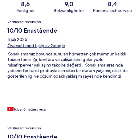
8,6
9,0
8,4
Renlighet
Bekvämligheter
Personal och service
Recensioner
Verifierad recension
10/10 Enastående
3 juli 2026
Översätt med hjälp av Google
Konaklamamız boyunca sunulan hizmetten çok memnun kaldık.
Tesisin temizliği, konforu ve çalışanların güler yüzlü,
misafirperver yaklaşımı takdire değerdi. Konaklama sırasında
yabancı bir turist grubuyla can sıkıcı bir durum yaşamış olsak da
gösterilen ilgi ve çözüm odaklı yaklaşım sayesinde kendimizi
değerli hissettik. Özellikle sevgili Özlem Hanım, Ayfer Hanım,
Azra Hanım, Naz Hanım ve Latife Hanım’a ve Sayın Ali Bey’e
destekleri için teşekkür ederim. Profesyonel ve samimi
tutumlarıyla süreci en iyi şekilde yönettikleri için minnettarız.
Misafir memnuniyetine önem veren bu ekibi tebrik eder, tüm
çalışanlara teşekkür ederim. Gönül rahatlığıyla tavsiye
Tuba, 6 nätters resa
edebileceğim ve tekrar tercih edeceğim bir otel.
Verifierad recension
10/10 Enastående