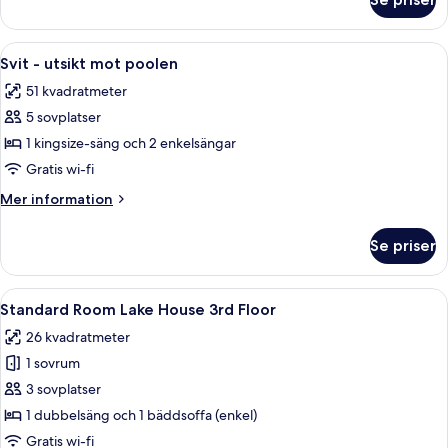
Familjerum
-
utsikt
Öppna
Ett hotellrum med en stor säng, ett sk
8
mot
Svit - utsikt mot poolen
alla
poolen
51 kvadratmeter
foton
5 sovplatser
för
Svit
1 kingsize-säng och 2 enkelsängar
-
Gratis wi-fi
utsikt
Mer
Mer information
mot
information
poolen
om
Se priser
Svit
-
utsikt
Öppna
Ett modernt hotellrum med en stor sän
3
mot
Standard Room Lake House 3rd Floor
alla
poolen
26 kvadratmeter
foton
1 sovrum
för
Standard
3 sovplatser
Room
1 dubbelsäng och 1 bäddsoffa (enkel)
Lake
Gratis wi-fi