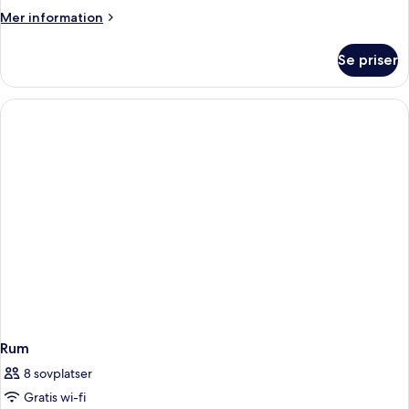
Mer
Mer information
information
om
Se priser
Rum
Rum
8 sovplatser
Gratis wi-fi