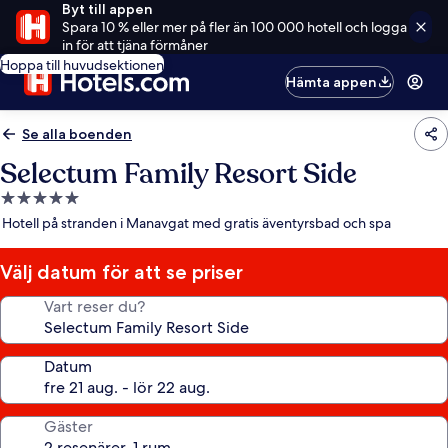
Byt till appen
Spara 10 % eller mer på fler än 100 000 hotell och logga
in för att tjäna förmåner
Hoppa till huvudsektionen
Hämta appen
Se alla boenden
Selectum Family Resort Side
5.0-
stjärnigt
Hotell på stranden i Manavgat med gratis äventyrsbad och spa
boende
Välj datum för att se priser
Vart reser du?
Datum
Gäster