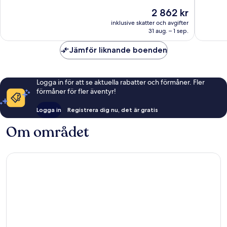
10,
10,
Priset
2 862 kr
Fantastiskt,
Bra,
är
152 recensioner
65 rece
inklusive skatter och avgifter
2 862 kr
31 aug. – 1 sep.
Jämför liknande boenden
Logga in för att se aktuella rabatter och förmåner. Fler
förmåner för fler äventyr!
Logga in
Registrera dig nu, det är gratis
Om området