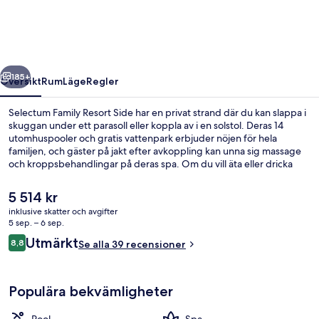
Side
regående
Nästa
185+
Översikt
Rum
Läge
Regler
Selectum Family Resort Side har en privat strand där du kan slappa i
skuggan under ett parasoll eller koppla av i en solstol. Deras 14
utomhuspooler och gratis vattenpark erbjuder nöjen för hela
familjen, och gäster på jakt efter avkoppling kan unna sig massage
och kroppsbehandlingar på deras spa. Om du vill äta eller dricka
gott kan du välja mellan 7 restauranger och 11 barer/lounger. Detta
hotell i lyxstil erbjuder även gäster tillgång till en inomhuspool, en
Det
5 514 kr
nattklubb och en gratis barnklubb.
nuvarande
inklusive skatter och avgifter
priset
5 sep. – 6 sep.
Inomhuspool, 14 utomhuspooler, paraso
är
Recensioner
Utmärkt
8,8
Se alla 39 recensioner
5 514 kr
8,8 av 10,
Populära bekvämligheter