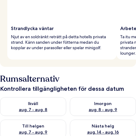
Strandlycka väntar
Arbete
Njut av en soldränkt reträtt på detta hotells privata
Ta itu m
strand. Känn sanden under fötterna medan du
privata 
kopplar av under parasoller eller spelar minigolf.
stranden,
lounger.
Rumsalternativ
Kontrollera tillgängligheten för dessa datum
Kontrollera tillgängligheten för ikväll aug. 7 - aug. 8
Kontrollera tillgängligheten f
Ikväll
Imorgon
aug. 7 - aug. 8
aug. 8 - aug. 9
Kontrollera tillgängligheten för den här helgen aug. 7 - aug. 9
Kontrollera tillgängligheten fö
Till helgen
Nästa helg
aug. 7 - aug. 9
aug. 14 - aug. 16