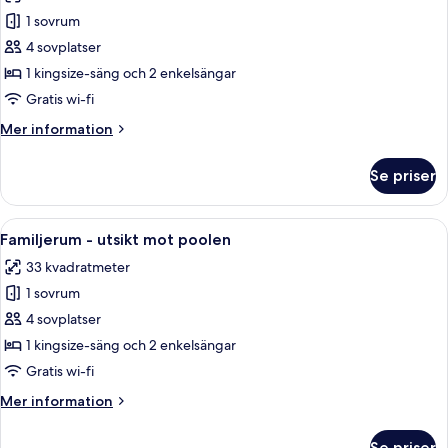
foton
1 sovrum
för
Familjerum
4 sovplatser
-
1 kingsize-säng och 2 enkelsängar
utsikt
Gratis wi-fi
mot
Mer
Mer information
poolen
information
-
om
Se priser
Familjerum
bottenvåning
-
utsikt
Öppna
Ett hotellrum med en stor säng, ett s
3
mot
Familjerum - utsikt mot poolen
alla
poolen
33 kvadratmeter
-
foton
bottenvåning
1 sovrum
för
Familjerum
4 sovplatser
-
1 kingsize-säng och 2 enkelsängar
utsikt
Gratis wi-fi
mot
Mer
Mer information
poolen
information
om
Se priser