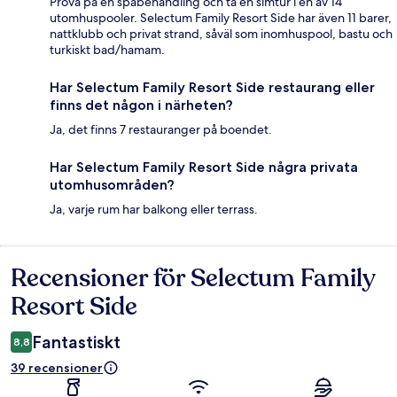
Prova på en spabehandling och ta en simtur i en av 14
utomhuspooler. Selectum Family Resort Side har även 11 barer,
nattklubb och privat strand, såväl som inomhuspool, bastu och
turkiskt bad/hamam.
Har Selectum Family Resort Side restaurang eller
finns det någon i närheten?
Ja, det finns 7 restauranger på boendet.
Har Selectum Family Resort Side några privata
utomhusområden?
Ja, varje rum har balkong eller terrass.
Recensioner för Selectum Family
Recensioner
Resort Side
Fantastiskt
8,8
39 recensioner