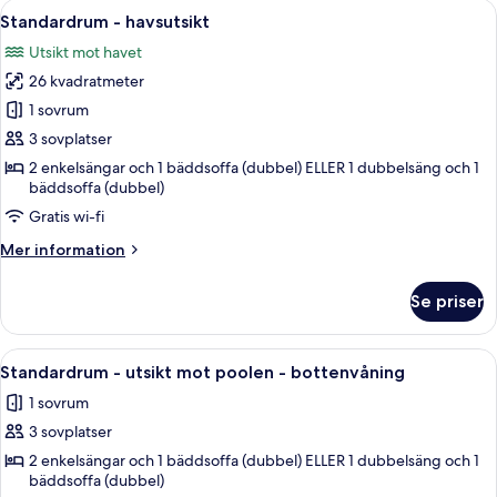
Öppna
Ett hotellrum med en stor säng, en sof
6
Standardrum - havsutsikt
alla
Utsikt mot havet
foton
26 kvadratmeter
för
Standardrum
1 sovrum
-
3 sovplatser
havsutsikt
2 enkelsängar och 1 bäddsoffa (dubbel) ELLER 1 dubbelsäng och 1
bäddsoffa (dubbel)
Gratis wi-fi
Mer
Mer information
information
om
Se priser
Standardrum
-
havsutsikt
Öppna
Ett hotellrum med en säng, ett sängbor
4
Standardrum - utsikt mot poolen - bottenvåning
alla
1 sovrum
foton
3 sovplatser
för
Standardrum
2 enkelsängar och 1 bäddsoffa (dubbel) ELLER 1 dubbelsäng och 1
bäddsoffa (dubbel)
-