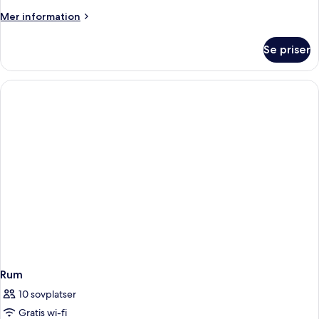
House
Mer
Mer information
3rd
information
Floor
om
Se priser
Standard
Room
Lake
House
3rd
Floor
Rum
10 sovplatser
Gratis wi-fi