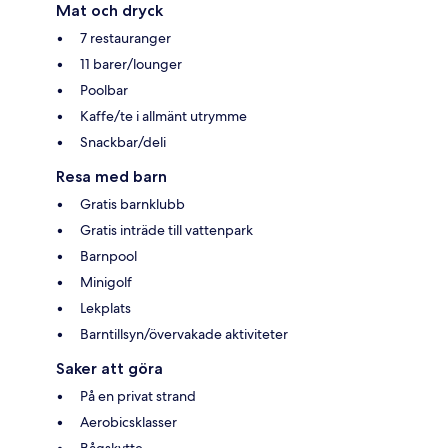
Mat och dryck
7 restauranger
11 barer/lounger
Poolbar
Kaffe/te i allmänt utrymme
Snackbar/deli
Resa med barn
Gratis barnklubb
Gratis inträde till vattenpark
Barnpool
Minigolf
Lekplats
Barntillsyn/övervakade aktiviteter
Saker att göra
På en privat strand
Aerobicsklasser
Bågskytte