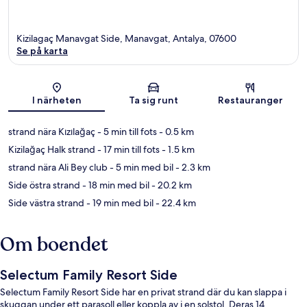
Kizilagaç Manavgat Side, Manavgat, Antalya, 07600
Se på karta
Karta
I närheten
Ta sig runt
Restauranger
strand nära Kızılağaç
- 5 min till fots
- 0.5 km
Kizilağaç Halk strand
- 17 min till fots
- 1.5 km
strand nära Ali Bey club
- 5 min med bil
- 2.3 km
Side östra strand
- 18 min med bil
- 20.2 km
Side västra strand
- 19 min med bil
- 22.4 km
Om boendet
Selectum Family Resort Side
Selectum Family Resort Side har en privat strand där du kan slappa i
skuggan under ett parasoll eller koppla av i en solstol. Deras 14