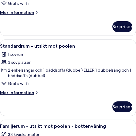
Gratis wi-fi
utsikt
mot
Mer
Mer information
poolen
information
om
-
Se priser
Standardrum
bottenvåning
-
utsikt
Öppna
Gratis produkter i minibar, värdeför
3
mot
Standardrum - utsikt mot poolen
alla
poolen
1 sovrum
-
foton
bottenvåning
3 sovplatser
för
Standardrum
2 enkelsängar och 1 bäddsoffa (dubbel) ELLER 1 dubbelsäng och 1
bäddsoffa (dubbel)
-
Gratis wi-fi
utsikt
mot
Mer
Mer information
poolen
information
om
Se priser
Standardrum
-
utsikt
Öppna
Ett hotellrum med en stor säng, utsi
4
mot
Familjerum - utsikt mot poolen - bottenvåning
alla
poolen
33 kvadratmeter