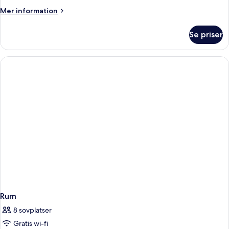
Mer
Mer information
information
om
Se priser
Rum
Rum
8 sovplatser
Gratis wi-fi