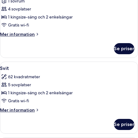
1 sovrum
för
Familjerum
4 sovplatser
-
1 kingsize-säng och 2 enkelsängar
2
Gratis wi-fi
sovrum
Mer
Mer information
information
om
Se priser
Familjerum
-
2
Öppna
Ett modernt vardagsrum med en soffgru
8
sovrum
Svit
alla
62 kvadratmeter
foton
5 sovplatser
för
Svit
1 kingsize-säng och 2 enkelsängar
Gratis wi-fi
Mer
Mer information
information
om
Se priser
Svit