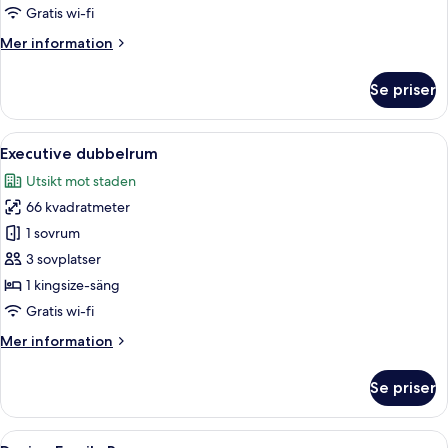
1
Gratis wi-fi
sovrum
Mer
Mer information
information
om
Se priser
Svit
Presidential
-
Öppna
Ett hotellrum med en stor säng, ett sk
9
1
Executive dubbelrum
alla
sovrum
Utsikt mot staden
foton
66 kvadratmeter
för
Executive
1 sovrum
dubbelrum
3 sovplatser
1 kingsize-säng
Gratis wi-fi
Mer
Mer information
information
om
Se priser
Executive
dubbelrum
Öppna
Ett modernt hotellrum med en säng, en
12