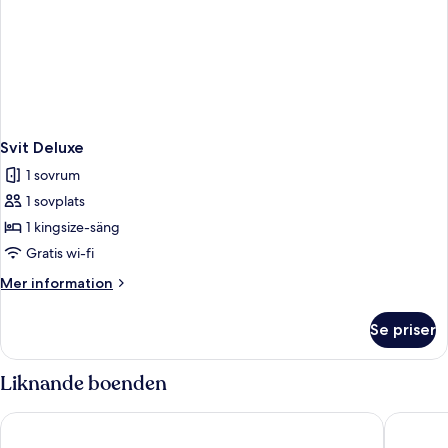
Svit Deluxe
1 sovrum
1 sovplats
1 kingsize-säng
Gratis wi-fi
Mer
Mer information
information
om
Se priser
Svit
Deluxe
Liknande boenden
Watermark Hotel Kaohsiung Station
Harbour 