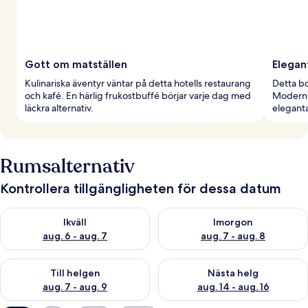
Gott om matställen
Elegan
Kulinariska äventyr väntar på detta hotells restaurang
Detta bo
och kafé. En härlig frukostbuffé börjar varje dag med
Modern 
läckra alternativ.
eleganta
Rumsalternativ
Kontrollera tillgängligheten för dessa datum
Kontrollera tillgängligheten för ikväll aug. 6 - aug. 7
Kontrollera tillgängligheten f
Ikväll
Imorgon
aug. 6 - aug. 7
aug. 7 - aug. 8
Kontrollera tillgängligheten för den här helgen aug. 7 - aug. 9
Kontrollera tillgängligheten fö
Till helgen
Nästa helg
aug. 7 - aug. 9
aug. 14 - aug. 16