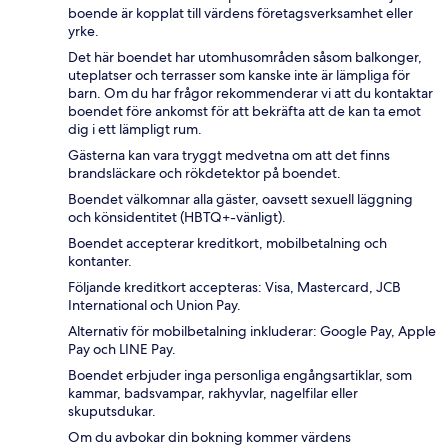
boende är kopplat till värdens företagsverksamhet eller
yrke.
Det här boendet har utomhusområden såsom balkonger,
uteplatser och terrasser som kanske inte är lämpliga för
barn. Om du har frågor rekommenderar vi att du kontaktar
boendet före ankomst för att bekräfta att de kan ta emot
dig i ett lämpligt rum.
Gästerna kan vara tryggt medvetna om att det finns
brandsläckare och rökdetektor på boendet.
Boendet välkomnar alla gäster, oavsett sexuell läggning
och könsidentitet (HBTQ+-vänligt).
Boendet accepterar kreditkort, mobilbetalning och
kontanter.
Följande kreditkort accepteras: Visa, Mastercard, JCB
International och Union Pay.
Alternativ för mobilbetalning inkluderar: Google Pay, Apple
Pay och LINE Pay.
Boendet erbjuder inga personliga engångsartiklar, som
kammar, badsvampar, rakhyvlar, nagelfilar eller
skuputsdukar.
Om du avbokar din bokning kommer värdens