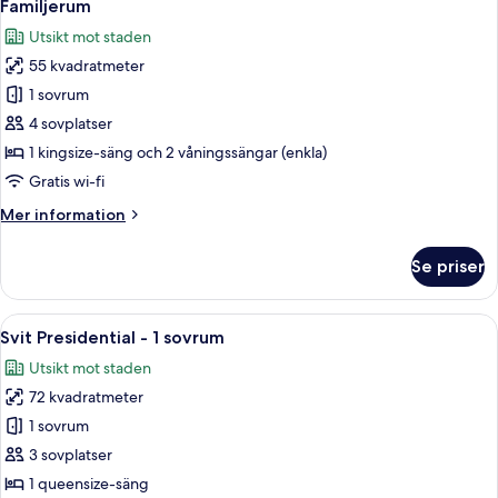
11
tillgänglighetsanpassat
Familjerum
alla
Utsikt mot staden
foton
55 kvadratmeter
för
Familjerum
1 sovrum
4 sovplatser
1 kingsize-säng och 2 våningssängar (enkla)
Gratis wi-fi
Mer
Mer information
information
om
Se priser
Familjerum
Öppna
Ett modernt hotellrum med en stor sän
12
Svit Presidential - 1 sovrum
alla
Utsikt mot staden
foton
72 kvadratmeter
för
Svit
1 sovrum
Presidential
3 sovplatser
-
1 queensize-säng