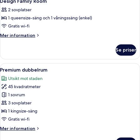
Design Family Room
alla
2 sovplatser
foton
1 queensize-säng och 1 våningssäng (enkel)
för
Design
Gratis wi-fi
Family
Mer
Mer information
Room
information
om
Se priser
Design
Family
Room
Öppna
Ett modernt hotellrum med en stor sän
3
Premium dubbelrum
alla
Utsikt mot staden
foton
45 kvadratmeter
för
Premium
1 sovrum
dubbelrum
3 sovplatser
1 kingsize-säng
Gratis wi-fi
Mer
Mer information
information
om