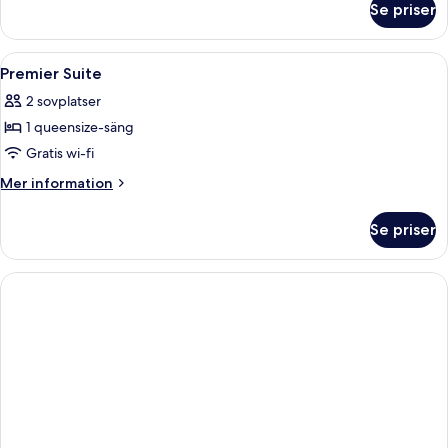
Se priser
Premium
dubbelrum
Öppna
Värdeförvaringsskåp på rummet, skrivbo
3
Premier Suite
alla
2 sovplatser
foton
1 queensize-säng
för
Premier
Gratis wi-fi
Suite
Mer
Mer information
information
om
Se priser
Premier
Suite