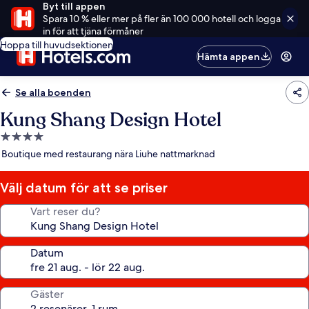
Byt till appen
Spara 10 % eller mer på fler än 100 000 hotell och logga
in för att tjäna förmåner
Hoppa till huvudsektionen
Hämta appen
Se alla boenden
Kung Shang Design Hotel
4.0-
stjärnigt
Boutique med restaurang nära Liuhe nattmarknad
boende
Välj datum för att se priser
Vart reser du?
Datum
Gäster