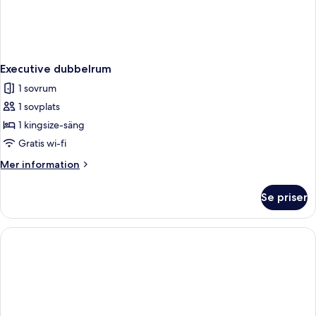
Executive dubbelrum
1 sovrum
1 sovplats
1 kingsize-säng
Gratis wi-fi
Mer
Mer information
information
om
Se priser
Executive
dubbelrum