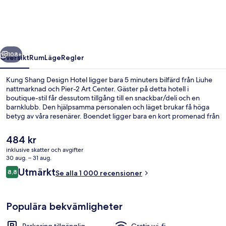
Hotel
regående
Nästa
108+
Översikt
Rum
Läge
Regler
Kung Shang Design Hotel ligger bara 5 minuters bilfärd från Liuhe
nattmarknad och Pier-2 Art Center. Gäster på detta hotell i
boutique-stil får dessutom tillgång till en snackbar/deli och en
barnklubb. Den hjälpsamma personalen och läget brukar få höga
betyg av våra resenärer. Boendet ligger bara en kort promenad från
kollektivtrafik. Till Formosa Boulevard station tar det 4 minuter att gå
och till Sinyi Elementary School station är det 12 minuter.
Det
484 kr
nuvarande
inklusive skatter och avgifter
priset
30 aug. – 31 aug.
Svit Presidential - 1 sovrum | Utsikt f
är
Recensioner
Utmärkt
8,8
Se alla 1 000 recensioner
484 kr
8,8 av 10,
Populära bekvämligheter