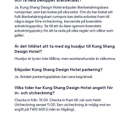
och få hela beloppet återbetalat?
Ja, Kung Shang Design Hotel erbjuder återbetalningsbara
rumspriser, som kan bokas på våra sidor. Om du har bokat ett
fullt återbetalningsbart rumspris kan detta avbokas fram till
några dagar före incheckning, beroende på boendets
avbokningspolicy. Se till att du läser igenom boendets
avbokningspolicy för att ta reda på vilka regler och villkor som
gäller.
Är det tillåtet att ta med sig husdjur till Kung Shang
Design Hotel?
Husdjur är tyvärr inte tillåtna, men assistanshundar är välkomna.
Erbjuder Kung Shang Design Hotel parkering?
Ja. Antalet parkeringsplatser kan vara begränsat.
Vilka tider har Kung Shang Design Hotel angett för
in- och utcheckning?
Checka in från: 15.00. Checka in fram till: när som helst.
Utcheckning senast 11.00. Sen utcheckning är möjlig mot en
avgift på TWD 600 (i mån av tillgång).