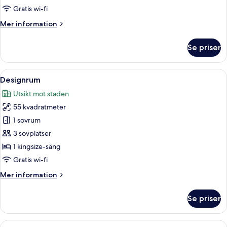
Gratis wi-fi
Mer
Mer information
information
om
Se priser
Executive
trippelrum
Öppna
Ett modernt vardagsrum med en väggmål
12
Designrum
alla
Utsikt mot staden
foton
55 kvadratmeter
för
Designrum
1 sovrum
3 sovplatser
1 kingsize-säng
Gratis wi-fi
Mer
Mer information
information
om
Se priser
Designrum
Öppna
Ett hotellrum med två sängar, ett na