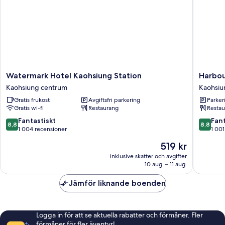
Watermark
Harbour
Watermark Hotel Kaohsiung Station
Harbou
Hotel
10
Kaohsiung centrum
Kaohsiu
Kaohsiung
Hotel
Gratis frukost
Avgiftsfri parkering
Parkeri
Station
Kaohsiu
Gratis wi-fi
Restaurang
Restau
Kaohsiung
centrum
centrum
8.8
8.8
Fantastiskt
Fant
8,8
8,8
av
av
1 004 recensioner
1 001
10,
10,
Priset
519 kr
Fantastiskt,
Fantastis
är
1 004 recensioner
1 001 re
inklusive skatter och avgifter
519 kr
10 aug. – 11 aug.
Jämför liknande boenden
Logga in för att se aktuella rabatter och förmåner. Fler
förmåner för fler äventyr!