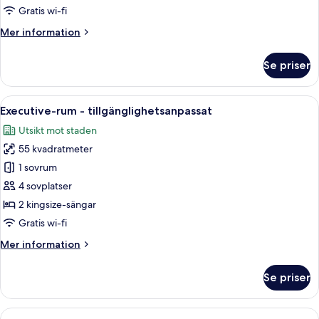
House
Gratis wi-fi
)
Mer
Mer information
information
om
Se priser
Dubbelrum
(Run
Of
Öppna
Ett modernt hotellrum med en säng, en
6
House
Executive-rum - tillgänglighetsanpassat
alla
)
Utsikt mot staden
foton
55 kvadratmeter
för
Executive-
1 sovrum
rum
4 sovplatser
-
2 kingsize-sängar
tillgänglighetsanpassat
Gratis wi-fi
Mer
Mer information
information
om
Se priser
Executive-
rum
-
Öppna
Ett hotellrum med ett tält, en stol och