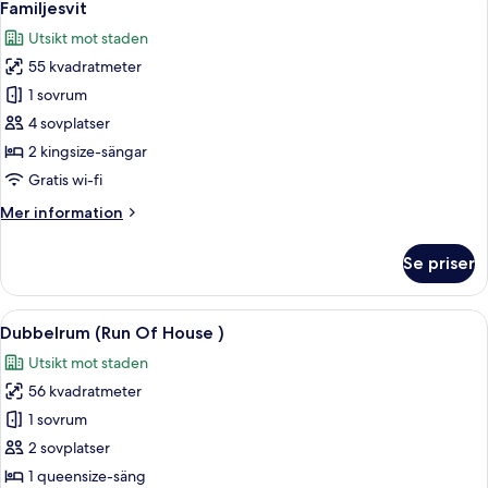
8
Familjesvit
alla
Utsikt mot staden
foton
55 kvadratmeter
för
Familjesvit
1 sovrum
4 sovplatser
2 kingsize-sängar
Gratis wi-fi
Mer
Mer information
information
om
Se priser
Familjesvit
Öppna
Ett modernt hotellrum med en stor sän
13
Dubbelrum (Run Of House )
alla
Utsikt mot staden
foton
56 kvadratmeter
för
Dubbelrum
1 sovrum
(Run
2 sovplatser
Of
1 queensize-säng