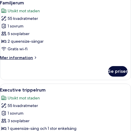
9
Familjerum
alla
Utsikt mot staden
foton
55 kvadratmeter
för
Familjerum
1 sovrum
5 sovplatser
2 queensize-sängar
Gratis wi-fi
Mer
Mer information
information
om
Se priser
Familjerum
Öppna
Ett hotellrum med en säng, en soffa, e
9
Executive trippelrum
alla
Utsikt mot staden
foton
55 kvadratmeter
för
Executive
1 sovrum
trippelrum
3 sovplatser
1 queensize-säng och 1 stor enkelsäng