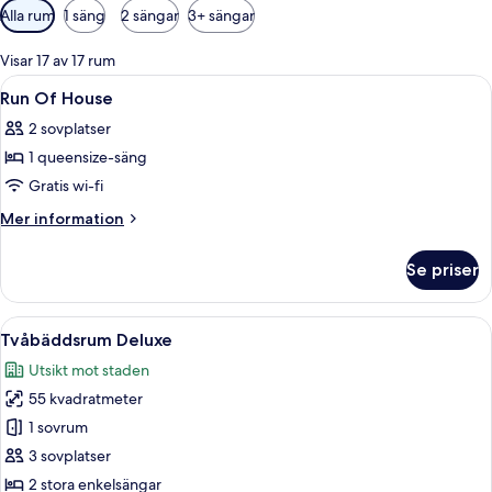
Tillgängliga
Alla rum
1 säng
2 sängar
3+ sängar
filter
för
Visar 17 av 17 rum
rum
Öppna
Ett modernt hotellrum med en våningss
13
Run Of House
alla
2 sovplatser
foton
1 queensize-säng
för
Run
Gratis wi-fi
Of
Mer
Mer information
House
information
om
Se priser
Run
Of
House
Öppna
Tvåbäddsrum Deluxe | Vardagsrum | L
7
Tvåbäddsrum Deluxe
alla
Utsikt mot staden
foton
55 kvadratmeter
för
Tvåbäddsrum
1 sovrum
Deluxe
3 sovplatser
2 stora enkelsängar