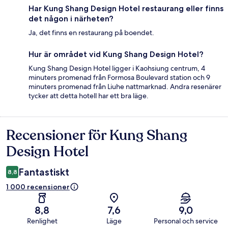
Har Kung Shang Design Hotel restaurang eller finns
det någon i närheten?
Ja, det finns en restaurang på boendet.
Hur är området vid Kung Shang Design Hotel?
Kung Shang Design Hotel ligger i Kaohsiung centrum, 4
minuters promenad från Formosa Boulevard station och 9
minuters promenad från Liuhe nattmarknad. Andra resenärer
tycker att detta hotell har ett bra läge.
Recensioner för Kung Shang
Recensioner
Design Hotel
Fantastiskt
8,8
1 000 recensioner
8,8
7,6
9,0
Renlighet
Läge
Personal och service