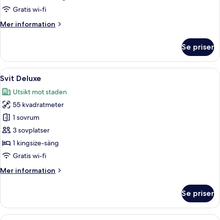
Gratis wi-fi
Mer
Mer information
information
om
Se priser
Tvåbäddsrum
Deluxe
Öppna
Svit Deluxe | Värdeförvaringsskåp på r
12
Svit Deluxe
alla
Utsikt mot staden
foton
55 kvadratmeter
för
Svit
1 sovrum
Deluxe
3 sovplatser
1 kingsize-säng
Gratis wi-fi
Mer
Mer information
information
om
Se priser
Svit
Deluxe
Öppna
Ett hotellrum med en soffa, en säng, et