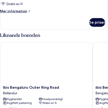
Gratis wi-fi
Mer
Mer information
information
om
Se priser
Rum
Liknande boenden
Ibis Bengaluru Outer Ring Road
ibis Ben
Ibis
ibis
Ibis Bengaluru Outer Ring Road
ibis B
Bengaluru
Bengalu
Bellandur
Bengalu
Outer
Hosur
Flygtransfer
Husdjursvänligt
Flygtr
Ring
Road
Avgiftsfri parkering
Gratis wi-fi
Avgift
Road
Hotel