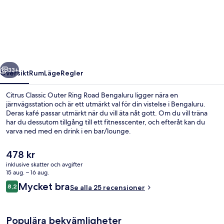
Classic
Outer
Ring
Road
Bengaluru
regående
Nästa
33+
Översikt
Rum
Läge
Regler
Citrus Classic Outer Ring Road Bengaluru ligger nära en
järnvägsstation och är ett utmärkt val för din vistelse i Bengaluru.
Deras kafé passar utmärkt när du vill äta nåt gott. Om du vill träna
har du dessutom tillgång till ett fitnesscenter, och efteråt kan du
varva ned med en drink i en bar/lounge.
Det
478 kr
nuvarande
inklusive skatter och avgifter
priset
15 aug. – 16 aug.
Restaurang utomhus
är
Recensioner
Mycket bra
8,2
Se alla 25 recensioner
478 kr
8,2 av 10,
Populära bekvämligheter