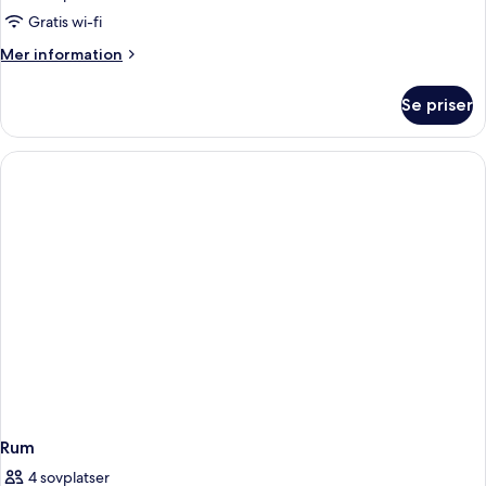
Gratis wi-fi
Mer
Mer information
information
om
Se priser
Rum
Rum
4 sovplatser