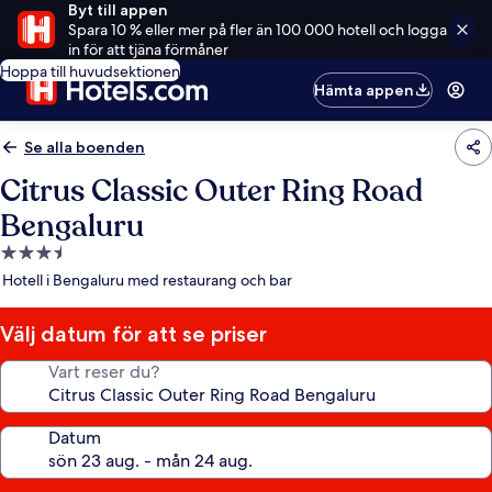
Byt till appen
Spara 10 % eller mer på fler än 100 000 hotell och logga
in för att tjäna förmåner
Hoppa till huvudsektionen
Hämta appen
Se alla boenden
Citrus Classic Outer Ring Road
Bengaluru
3.5-
stjärnigt
Hotell i Bengaluru med restaurang och bar
boende
Välj datum för att se priser
Vart reser du?
Datum