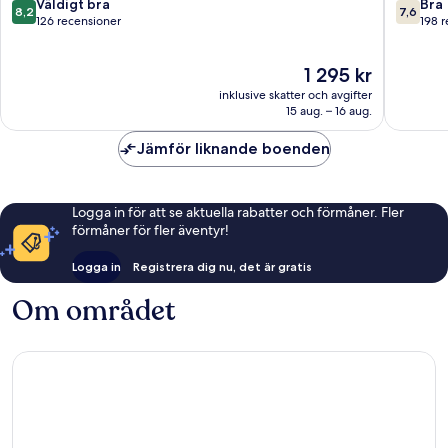
Bellandur
Bengalu
8.2
7.6
Väldigt bra
Bra
8,2
7,6
av
av
126 recensioner
198 
10,
10,
Väldigt
Bra,
Priset
1 295 kr
bra,
198 rece
är
126 recensioner
inklusive skatter och avgifter
1 295 kr
15 aug. – 16 aug.
Jämför liknande boenden
Logga in för att se aktuella rabatter och förmåner. Fler
förmåner för fler äventyr!
Logga in
Registrera dig nu, det är gratis
Om området