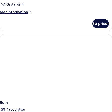
Gratis wi-fi
Mer
Mer information
information
om
Se priser
Rum
Rum
4 sovplatser