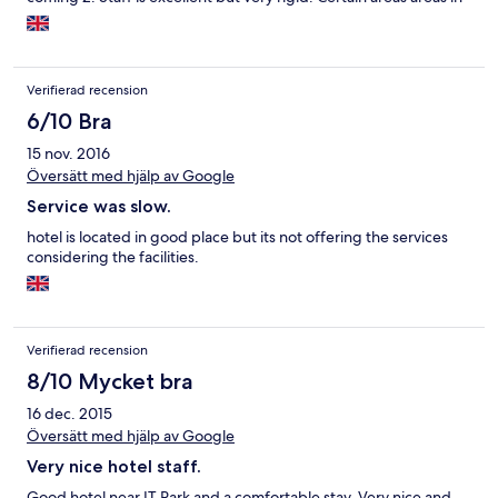
the hotel have the A/c off to save power. God forbid your in one
of them cause they will never start it for you.
Verifierad recension
6/10 Bra
15 nov. 2016
Översätt med hjälp av Google
Service was slow.
hotel is located in good place but its not offering the services
considering the facilities.
Verifierad recension
8/10 Mycket bra
16 dec. 2015
Översätt med hjälp av Google
Very nice hotel staff.
Good hotel near IT Park and a comfortable stay. Very nice and