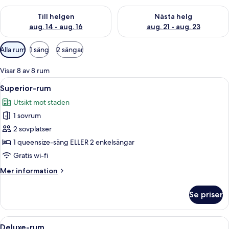
Kontrollera tillgängligheten för den här helgen aug. 14 - aug. 
Kontrollera tillgängligheten fö
Till helgen
Nästa helg
aug. 14 - aug. 16
aug. 21 - aug. 23
Tillgängliga
Alla rum
1 säng
2 sängar
filter
för
Visar 8 av 8 rum
rum
Öppna
Ett hotellrum med två sängar, en sängga
4
Superior-rum
alla
Utsikt mot staden
foton
1 sovrum
för
Superior-
2 sovplatser
rum
1 queensize-säng ELLER 2 enkelsängar
Gratis wi-fi
Mer
Mer information
information
om
Se priser
Superior-
rum
Öppna
Ett hotellrum med en stor säng, ett s
1
Deluxe-rum