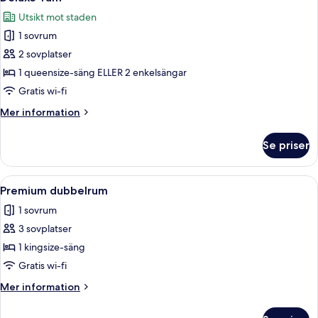
alla
Utsikt mot staden
foton
1 sovrum
för
Deluxe-
2 sovplatser
rum
1 queensize-säng ELLER 2 enkelsängar
Gratis wi-fi
Mer
Mer information
information
om
Se priser
Deluxe-
rum
Öppna
Ett modernt hotellrum med en säng avsk
4
Premium dubbelrum
alla
1 sovrum
foton
3 sovplatser
för
Premium
1 kingsize-säng
dubbelrum
Gratis wi-fi
Mer
Mer information
information
om