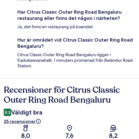
Har Citrus Classic Outer Ring Road Bengaluru
restaurang eller finns det någon i närheten?
Ja, det finns en restaurang på boendet.
Hur är området vid Citrus Classic Outer Ring Road
Bengaluru?
Citrus Classic Outer Ring Road Bengaluru ligger i
Kadubeesanahalli, 1 minuters promenad från Belandur Road
Station.
Recensioner för Citrus Classic
Recensioner
Outer Ring Road Bengaluru
Väldigt bra
8,2
25 recensioner
8,0
7,6
8,2