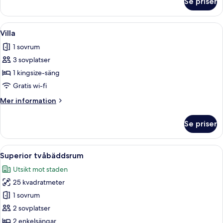
Se priser
Premium
dubbelrum
Öppna
Ett hotellrum med en stor säng, ett na
4
Villa
alla
1 sovrum
foton
3 sovplatser
för
Villa
1 kingsize-säng
Gratis wi-fi
Mer
Mer information
information
om
Se priser
Villa
Öppna
Ett hotellrum med två sängar, var oc
5
Superior tvåbäddsrum
alla
Utsikt mot staden
foton
25 kvadratmeter
för
Superior
1 sovrum
tvåbäddsrum
2 sovplatser
2 enkelsängar