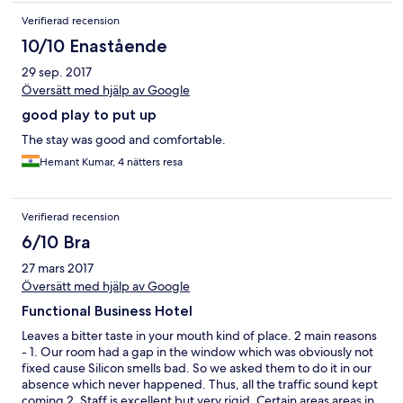
Verifierad recension
10/10 Enastående
29 sep. 2017
Översätt med hjälp av Google
good play to put up
The stay was good and comfortable.
Hemant Kumar, 4 nätters resa
Verifierad recension
6/10 Bra
27 mars 2017
Översätt med hjälp av Google
Functional Business Hotel
Leaves a bitter taste in your mouth kind of place. 2 main reasons
- 1. Our room had a gap in the window which was obviously not
fixed cause Silicon smells bad. So we asked them to do it in our
absence which never happened. Thus, all the traffic sound kept
coming 2. Staff is excellent but very rigid. Certain areas areas in