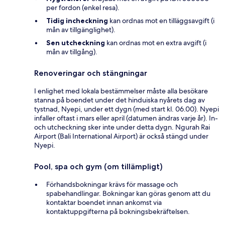
per fordon (enkel resa).
Tidig incheckning
kan ordnas mot en tilläggsavgift (i
mån av tillgänglighet).
Sen utcheckning
kan ordnas mot en extra avgift (i
mån av tillgång).
Renoveringar och stängningar
I enlighet med lokala bestämmelser måste alla besökare
stanna på boendet under det hinduiska nyårets dag av
tystnad, Nyepi, under ett dygn (med start kl. 06.00). Nyepi
infaller oftast i mars eller april (datumen ändras varje år). In-
och utcheckning sker inte under detta dygn. Ngurah Rai
Airport (Bali International Airport) är också stängd under
Nyepi.
Pool, spa och gym (om tillämpligt)
Förhandsbokningar krävs för massage och
spabehandlingar. Bokningar kan göras genom att du
kontaktar boendet innan ankomst via
kontaktuppgifterna på bokningsbekräftelsen.