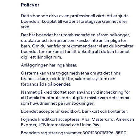
Policyer
Detta boende drivs av en professionell värd. Att erbjuda
boende är kopplat till värdens företagsverksamhet eller
yrke.
Det här boendet har utomhusområden såsom balkonger,
uteplatser och terrasser som kanske inte är lämpliga för
barn. Om du har frågor rekommenderar vi att du kontaktar
boendet före ankomst för att bekräfta att de kan ta emot
dig i ett lämpligt rum.
Anläggningen har inga hissar.
Gästerna kan vara tryggt medvetna om att det finns
brandsläckare, rökdetektor, säkerhetssystem och
förbandslåda på boendet.
Namnet på kreditkortet som används vid incheckning för
att betala för oförutsedda utgifter måste vara detsamma
som huvudnamnet på rumsbokningen.
Boendet accepterar kreditkort, bankkort och kontanter.
Följande kreditkort accepteras: Visa, Mastercard, American
Express, JCB International och Union Pay.
Boendets registreringsnummer 3001230076796, 55110