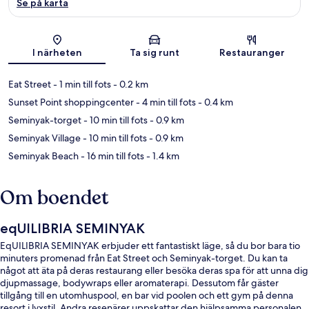
Se på karta
Karta
I närheten
Ta sig runt
Restauranger
Eat Street
- 1 min till fots
- 0.2 km
Sunset Point shoppingcenter
- 4 min till fots
- 0.4 km
Seminyak-torget
- 10 min till fots
- 0.9 km
Seminyak Village
- 10 min till fots
- 0.9 km
Seminyak Beach
- 16 min till fots
- 1.4 km
Om boendet
eqUILIBRIA SEMINYAK
EqUILIBRIA SEMINYAK erbjuder ett fantastiskt läge, så du bor bara tio
minuters promenad från Eat Street och Seminyak-torget. Du kan ta
något att äta på deras restaurang eller besöka deras spa för att unna dig
djupmassage, bodywraps eller aromaterapi. Dessutom får gäster
tillgång till en utomhuspool, en bar vid poolen och ett gym på denna
resort i lyxstil. Andra resenärer uppskattar den hjälpsamma personalen.