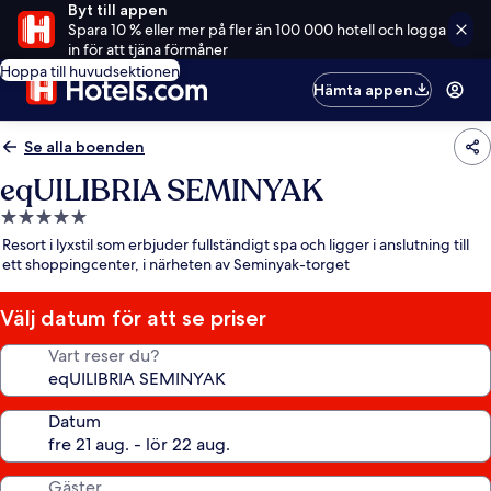
Byt till appen
Spara 10 % eller mer på fler än 100 000 hotell och logga
in för att tjäna förmåner
Hoppa till huvudsektionen
Hämta appen
Se alla boenden
eqUILIBRIA SEMINYAK
5.0-
stjärnigt
Resort i lyxstil som erbjuder fullständigt spa och ligger i anslutning till
boende
ett shoppingcenter, i närheten av Seminyak-torget
Välj datum för att se priser
Vart reser du?
Datum
Gäster