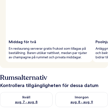
Middag för två
Poolnj
En restaurang serverar gratis frukost som tillagas på
Anläggn
beställning. Baren utökar nattlivet, medan par njuter
och bekv
av champagne på rummet och privata middagar.
bidrar t
Rumsalternativ
Kontrollera tillgängligheten för dessa datum
Kontrollera tillgängligheten för ikväll aug. 7 - aug. 8
Kontrollera tillgängligheten f
Ikväll
Imorgon
aug. 7 - aug. 8
aug. 8 - aug. 9