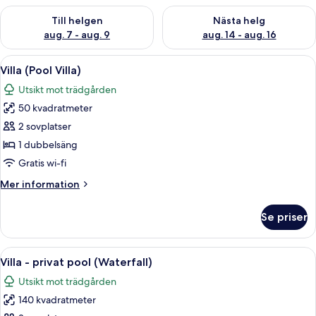
Kontrollera tillgängligheten för den här helgen aug. 7 - aug. 9
Kontrollera tillgängligheten fö
Till helgen
Nästa helg
aug. 7 - aug. 9
aug. 14 - aug. 16
Öppna
Ett modernt hus med en öppen planlö
8
Villa (Pool Villa)
alla
Utsikt mot trädgården
foton
50 kvadratmeter
för
Villa
2 sovplatser
(Pool
1 dubbelsäng
Villa)
Gratis wi-fi
Mer
Mer information
information
om
Se priser
Villa
(Pool
Villa)
Öppna
Ett modernt hus med en swimmingpool
13
Villa - privat pool (Waterfall)
alla
Utsikt mot trädgården
foton
140 kvadratmeter
för