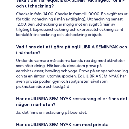
Vilka tider har eqUILIBRIA SEMINYAK angett för in-
och utcheckning?
Checka in från: 14.00. Checka in fram till: 00.00. En avgift tas ut
för tidig incheckning (i mån av tillgång). Utcheckning senast
12.00. Sen utcheckning är möjlig mot en avgift (i mån av
tillgång). Expressincheckning och expressutcheckning samt
kontaktfri incheckning och utcheckning erbjuds.
Vad finns det att göra på eqUILIBRIA SEMINYAK och
i närheten?
Under de varmare månaderna kan du roa dig med aktiviteter
som hästridning. Här kan du dessutom prova på
aerobicsklasser, bowling och yoga. Prova på en spabehandling
och ta en simtur i utomhuspoolen. EqUILIBRIA SEMINYAK har
även privata pooler, gym och spatjänster, såväl som
picknickområde och trädgård.
Har eqUILIBRIA SEMINYAK restaurang eller finns det
någon i närheten?
Ja, det finns en restaurang på boendet.
Har eqUILIBRIA SEMINYAK rum med privata