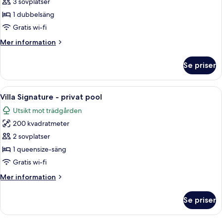
Villa
3 sovplatser
-
1 dubbelsäng
privat
Gratis wi-fi
pool
Mer
Mer information
(Waterfall)
information
om
Se priser
Villa
-
privat
Öppna
Ett modernt utomhuspoolområde med e
12
pool
Villa Signature - privat pool
alla
(Waterfall)
Utsikt mot trädgården
foton
200 kvadratmeter
för
Villa
2 sovplatser
Signature
1 queensize-säng
-
Gratis wi-fi
privat
Mer
Mer information
pool
information
om
Se priser
Villa
Signature
-