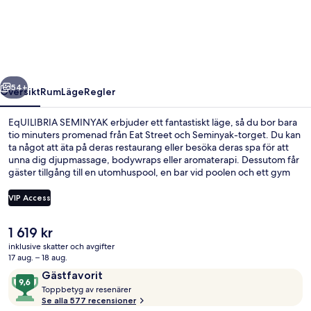
regående
Nästa
54+
Översikt
Rum
Läge
Regler
EqUILIBRIA SEMINYAK erbjuder ett fantastiskt läge, så du bor bara
tio minuters promenad från Eat Street och Seminyak-torget. Du kan
ta något att äta på deras restaurang eller besöka deras spa för att
unna dig djupmassage, bodywraps eller aromaterapi. Dessutom får
gäster tillgång till en utomhuspool, en bar vid poolen och ett gym
på denna resort i lyxstil. Andra resenärer uppskattar den
hjälpsamma personalen.
VIP Access
Det
1 619 kr
Villa Signature - privat pool | 1 sovr
nuvarande
inklusive skatter och avgifter
priset
17 aug. – 18 aug.
är
Recensioner
9,6
Gästfavorit
1 619 kr
T
av
Toppbetyg av resenärer
o
Se alla 577 recensioner
10,