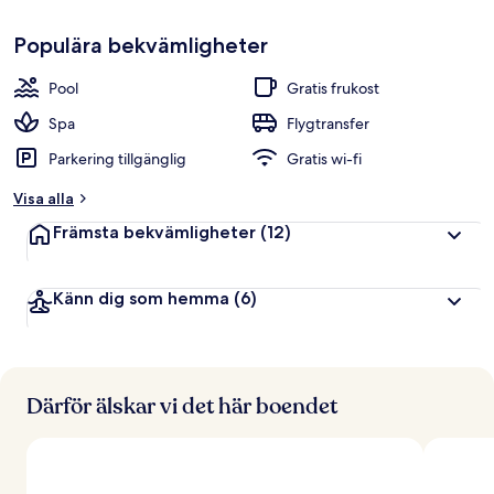
p
Gästfavorit
p
Populära bekvämligheter
b
e
t
Pool
Gratis frukost
y
g
Spa
Flygtransfer
Parkering tillgänglig
Gratis wi-fi
a
v
Visa alla
r
Främsta bekvämligheter
(12)
e
s
e
Känn dig som hemma
(6)
n
ä
r
e
r
Därför älskar vi det här boendet