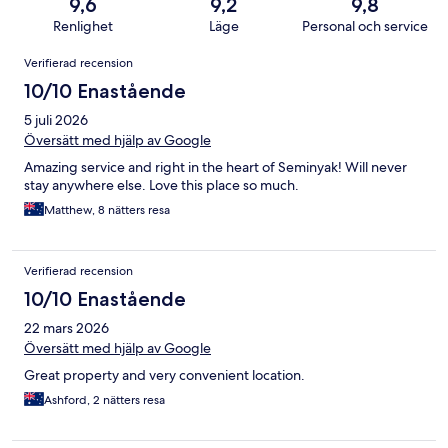
9,6
9,2
9,8
Renlighet
Läge
Personal och service
Recensioner
Verifierad recension
10/10 Enastående
5 juli 2026
Översätt med hjälp av Google
Amazing service and right in the heart of Seminyak! Will never
stay anywhere else. Love this place so much.
Matthew, 8 nätters resa
Verifierad recension
10/10 Enastående
22 mars 2026
Översätt med hjälp av Google
Great property and very convenient location.
Ashford, 2 nätters resa