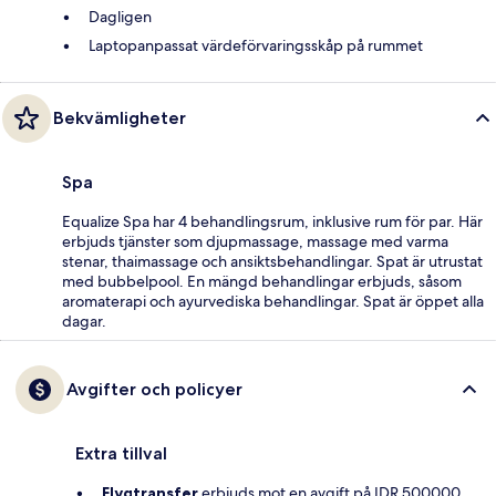
Dagligen
Laptopanpassat värdeförvaringsskåp på rummet
Bekvämligheter
Spa
Equalize Spa har 4 behandlingsrum, inklusive rum för par. Här
erbjuds tjänster som djupmassage, massage med varma
stenar, thaimassage och ansiktsbehandlingar. Spat är utrustat
med bubbelpool. En mängd behandlingar erbjuds, såsom
aromaterapi och ayurvediska behandlingar. Spat är öppet alla
dagar.
Avgifter och policyer
Extra tillval
Flygtransfer
erbjuds mot en avgift på IDR 500000