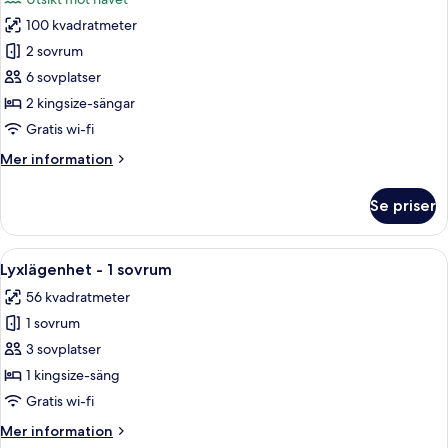
havsutsikt
foton
100 kvadratmeter
för
Lyxlägenhet
2 sovrum
-
6 sovplatser
2
2 kingsize-sängar
sovrum
Gratis wi-fi
Mer
Mer information
information
om
Se priser
Lyxlägenhet
-
2
Öppna
Ett sovrum med en säng i trä, en garder
8
sovrum
Lyxlägenhet - 1 sovrum
alla
56 kvadratmeter
foton
1 sovrum
för
Lyxlägenhet
3 sovplatser
-
1 kingsize-säng
1
Gratis wi-fi
sovrum
Mer
Mer information
information