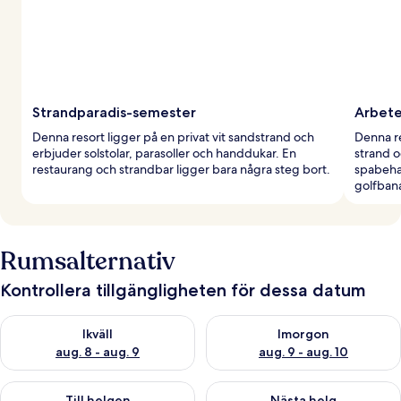
Strandparadis-semester
Arbete
Denna resort ligger på en privat vit sandstrand och
Denna re
erbjuder solstolar, parasoller och handdukar. En
strand 
restaurang och strandbar ligger bara några steg bort.
spabeha
golfban
Rumsalternativ
Kontrollera tillgängligheten för dessa datum
Kontrollera tillgängligheten för ikväll aug. 8 - aug. 9
Kontrollera tillgängligheten f
Ikväll
Imorgon
aug. 8 - aug. 9
aug. 9 - aug. 10
Kontrollera tillgängligheten för den här helgen aug. 14 - aug. 
Kontrollera tillgängligheten fö
Till helgen
Nästa helg