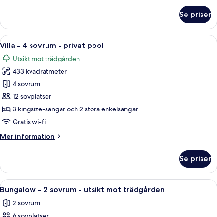
om
Se priser
Lyxlägenhet
-
1
Öppna
Ett modernt hus i två våningar med en
18
sovrum
Villa - 4 sovrum - privat pool
alla
Utsikt mot trädgården
foton
433 kvadratmeter
för
Villa
4 sovrum
-
12 sovplatser
4
3 kingsize-sängar och 2 stora enkelsängar
sovrum
Gratis wi-fi
-
Mer
Mer information
privat
information
pool
om
Se priser
Villa
-
4
Öppna
Ett modernt vardagsrum med en soffa,
8
sovrum
Bungalow - 2 sovrum - utsikt mot trädgården
alla
-
2 sovrum
privat
foton
pool
6 sovplatser