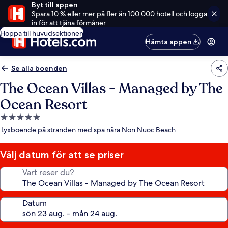
Byt till appen
Spara 10 % eller mer på fler än 100 000 hotell och logga
in för att tjäna förmåner
Hoppa till huvudsektionen
Hämta appen
Se alla boenden
The Ocean Villas - Managed by The
Ocean Resort
5.0-
stjärnigt
Lyxboende på stranden med spa nära Non Nuoc Beach
boende
Välj datum för att se priser
Vart reser du?
Datum