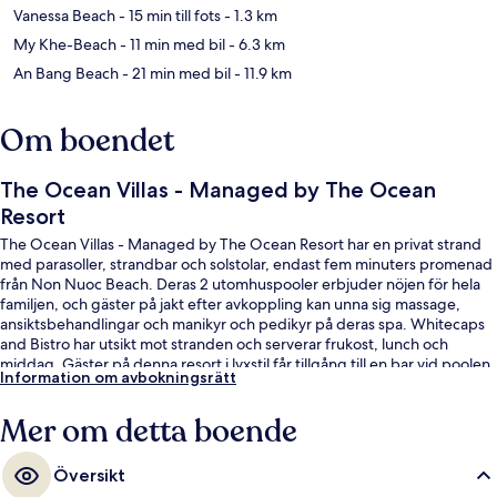
Vanessa Beach
- 15 min till fots
- 1.3 km
My Khe-Beach
- 11 min med bil
- 6.3 km
An Bang Beach
- 21 min med bil
- 11.9 km
Om boendet
The Ocean Villas - Managed by The Ocean
Resort
The Ocean Villas - Managed by The Ocean Resort har en privat strand
med parasoller, strandbar och solstolar, endast fem minuters promenad
från Non Nuoc Beach. Deras 2 utomhuspooler erbjuder nöjen för hela
familjen, och gäster på jakt efter avkoppling kan unna sig massage,
ansiktsbehandlingar och manikyr och pedikyr på deras spa. Whitecaps
and Bistro har utsikt mot stranden och serverar frukost, lunch och
middag. Gäster på denna resort i lyxstil får tillgång till en bar vid poolen
Information om avbokningsrätt
och ett fitnesscenter, och i samtliga rum finns kylskåp och
mikrovågsugnar.
Mer om detta boende
Översikt