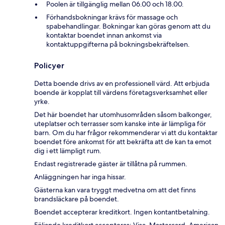
Poolen är tillgänglig mellan 06.00 och 18.00.
Förhandsbokningar krävs för massage och
spabehandlingar. Bokningar kan göras genom att du
kontaktar boendet innan ankomst via
kontaktuppgifterna på bokningsbekräftelsen.
Policyer
Detta boende drivs av en professionell värd. Att erbjuda
boende är kopplat till värdens företagsverksamhet eller
yrke.
Det här boendet har utomhusområden såsom balkonger,
uteplatser och terrasser som kanske inte är lämpliga för
barn. Om du har frågor rekommenderar vi att du kontaktar
boendet före ankomst för att bekräfta att de kan ta emot
dig i ett lämpligt rum.
Endast registrerade gäster är tillåtna på rummen.
Anläggningen har inga hissar.
Gästerna kan vara tryggt medvetna om att det finns
brandsläckare på boendet.
Boendet accepterar kreditkort. Ingen kontantbetalning.
Följande kreditkort accepteras: Visa, Mastercard, American