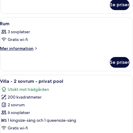
om
Se priser
Rum
Öppna
Minibar, värdeförvaringsskåp på rumm
7
Rum
alla
3 sovplatser
foton
Gratis wi-fi
för
Rum
Mer
Mer information
information
om
Se priser
Rum
Öppna
Ett modernt hus i två våningar med en
16
Villa - 2 sovrum - privat pool
alla
Utsikt mot trädgården
foton
200 kvadratmeter
för
Villa
2 sovrum
-
6 sovplatser
2
1 kingsize-säng och 1 queensize-säng
sovrum
Gratis wi-fi
-