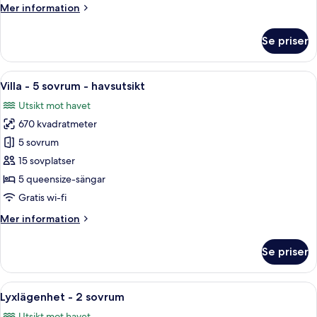
Mer
Mer information
havsutsikt
information
(Luxury)
om
Se priser
Lyxvilla
-
5
Öppna
En modern byggnad i två våningar med
17
sovrum
Villa - 5 sovrum - havsutsikt
alla
-
Utsikt mot havet
havsutsikt
foton
(Luxury)
670 kvadratmeter
för
Villa
5 sovrum
-
15 sovplatser
5
5 queensize-sängar
sovrum
Gratis wi-fi
-
Mer
Mer information
havsutsikt
information
om
Se priser
Villa
-
5
Öppna
Ett semesterhotell med en central poo
7
sovrum
Lyxlägenhet - 2 sovrum
alla
-
Utsikt mot havet