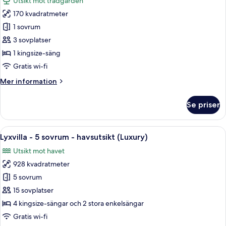
Utsikt mot trädgården
privat
foton
pool
170 kvadratmeter
för
Villa
1 sovrum
-
3 sovplatser
1
1 kingsize-säng
sovrum
Gratis wi-fi
-
Mer
Mer information
privat
information
pool
om
Se priser
Villa
-
1
Öppna
Privat pool
20
sovrum
Lyxvilla - 5 sovrum - havsutsikt (Luxury)
alla
-
Utsikt mot havet
privat
foton
pool
928 kvadratmeter
för
Lyxvilla
5 sovrum
-
15 sovplatser
5
4 kingsize-sängar och 2 stora enkelsängar
sovrum
Gratis wi-fi
-