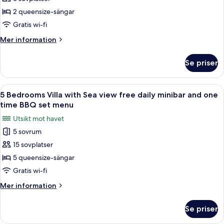
för
Bungalow
2 queensize-sängar
-
Gratis wi-fi
2
Mer
Mer information
sovrum
information
-
om
Se priser
Bungalow
utsikt
-
mot
2
Öppna
Ett modernt poolområde med en rektan
trädgården
14
sovrum
5 Bedrooms Villa with Sea view free daily minibar and one
alla
-
time BBQ set menu
utsikt
foton
Utsikt mot havet
mot
för
trädgården
5 sovrum
5
15 sovplatser
Bedrooms
Villa
5 queensize-sängar
with
Gratis wi-fi
Sea
Mer
Mer information
view
information
free
om
Se priser
5
daily
Bedrooms