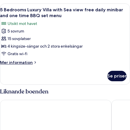
minibar
Villa
Öppna
En modern infinitypool med fri utsikt 
and
15
with
5 Bedrooms Luxury Villa with Sea view free daily minibar
alla
Sea
one
and one time BBQ set menu
view
foton
time
Utsikt mot havet
free
för
BBQ
daily
5 sovrum
5
set
minibar
15 sovplatser
Bedrooms
and
menu
one
Luxury
4 kingsize-sängar och 2 stora enkelsängar
time
Villa
Gratis wi-fi
BBQ
with
set
Mer
Mer information
Sea
menu
information
view
om
Se priser
5
free
Bedrooms
daily
Luxury
Liknande boenden
minibar
Villa
with
and
Melia Danang Beach Resort
Naman R
Sea
one
view
time
free
BBQ
daily
minibar
set
and