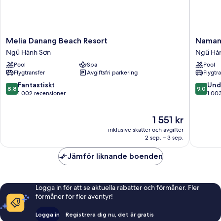
menu
one
time
BBQ
set
Melia
Naman
Melia Danang Beach Resort
Naman
menu
Danang
Retreat
Ngũ Hành Sơn
Ngũ Hà
Beach
Ngũ
Pool
Spa
Pool
Resort
Hành
Flygtransfer
Avgiftsfri parkering
Flygtr
Ngũ
Sơn
Hành
8.8
9.0
Fantastiskt
Und
8,8
9,0
Sơn
av
av
1 002 recensioner
1 00
10,
10,
Fantastiskt,
Underba
Priset
1 551 kr
1 002 recensioner
1 003 re
är
inklusive skatter och avgifter
1 551 kr
2 sep. – 3 sep.
Jämför liknande boenden
Logga in för att se aktuella rabatter och förmåner. Fler
förmåner för fler äventyr!
Logga in
Registrera dig nu, det är gratis