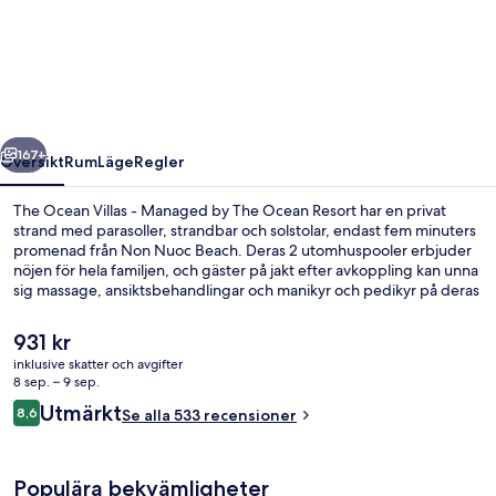
Ocean
Villas
-
Managed
by
regående
Nästa
The
167+
Översikt
Rum
Läge
Regler
Ocean
The Ocean Villas - Managed by The Ocean Resort har en privat
Resort
strand med parasoller, strandbar och solstolar, endast fem minuters
promenad från Non Nuoc Beach. Deras 2 utomhuspooler erbjuder
nöjen för hela familjen, och gäster på jakt efter avkoppling kan unna
sig massage, ansiktsbehandlingar och manikyr och pedikyr på deras
spa. Whitecaps and Bistro har utsikt mot stranden och serverar
frukost, lunch och middag. Gäster på denna resort i lyxstil får
Det
931 kr
tillgång till en bar vid poolen och ett fitnesscenter, och i samtliga
nuvarande
inklusive skatter och avgifter
rum finns kylskåp och mikrovågsugnar.
priset
8 sep. – 9 sep.
2 utomhuspooler, öppet 06.00 till 18.00
är
Recensioner
Utmärkt
8,6
Se alla 533 recensioner
931 kr
8,6 av 10,
Populära bekvämligheter