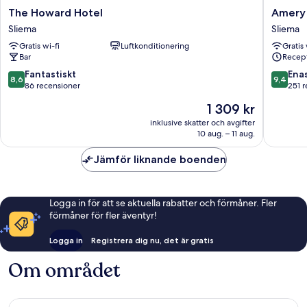
The
Amery
The Howard Hotel
Amery
Howard
House
Sliema
Sliema
Hotel
Sliema
Gratis wi-fi
Luftkonditionering
Gratis 
Sliema
Bar
Recept
8.6
9.4
Fantastiskt
Ena
8,6
9,4
av
av
86 recensioner
251 
10,
10,
Priset
1 309 kr
Fantastiskt,
Enaståe
är
86 recensioner
251 rece
inklusive skatter och avgifter
1 309 kr
10 aug. – 11 aug.
Jämför liknande boenden
Logga in för att se aktuella rabatter och förmåner. Fler
förmåner för fler äventyr!
Logga in
Registrera dig nu, det är gratis
Om området