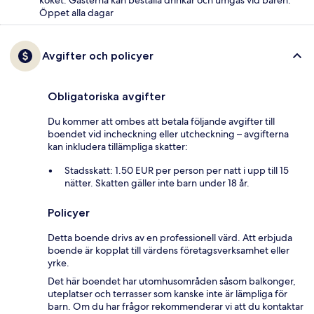
köket. Gästerna kan beställa drinkar och umgås vid baren.
Öppet alla dagar
Avgifter och policyer
Obligatoriska avgifter
Du kommer att ombes att betala följande avgifter till
boendet vid incheckning eller utcheckning – avgifterna
kan inkludera tillämpliga skatter:
Stadsskatt: 1.50 EUR per person per natt i upp till 15
nätter. Skatten gäller inte barn under 18 år.
Policyer
Detta boende drivs av en professionell värd. Att erbjuda
boende är kopplat till värdens företagsverksamhet eller
yrke.
Det här boendet har utomhusområden såsom balkonger,
uteplatser och terrasser som kanske inte är lämpliga för
barn. Om du har frågor rekommenderar vi att du kontaktar