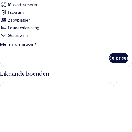
16 kvadratmeter
för
Dubbelrum
1 sovrum
2 sovplatser
1 queensize-säng
Gratis wi-fi
Mer
Mer information
information
om
Se priser
Dubbelrum
Liknande boenden
The Howard Hotel
Amery H