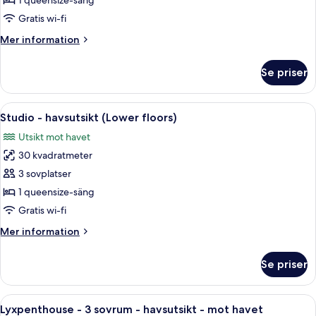
1 queensize-säng
Floors)
Gratis wi-fi
Mer
Mer information
information
om
Se priser
Studio
(Lower
Floors)
Öppna
Ett hotellrum med en säng, en mörk sä
11
Studio - havsutsikt (Lower floors)
alla
Utsikt mot havet
foton
30 kvadratmeter
för
Studio
3 sovplatser
-
1 queensize-säng
havsutsikt
Gratis wi-fi
(Lower
Mer
Mer information
floors)
information
om
Se priser
Studio
-
havsutsikt
Öppna
Ett modernt kök med matplats, utrust
16
(Lower
Lyxpenthouse - 3 sovrum - havsutsikt - mot havet