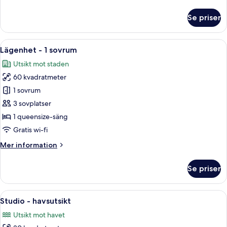
information
viss
om
Se priser
Lägenhet
havsutsikt
-
2
Öppna
Ett modernt sovrum med en stor säng,
7
sovrum
Lägenhet - 1 sovrum
alla
-
Utsikt mot staden
viss
foton
havsutsikt
60 kvadratmeter
för
Lägenhet
1 sovrum
-
3 sovplatser
1
1 queensize-säng
sovrum
Gratis wi-fi
Mer
Mer information
information
om
Se priser
Lägenhet
-
1
Öppna
Ett hotellrum med en säng, en mörk sä
11
sovrum
Studio - havsutsikt
alla
Utsikt mot havet
foton