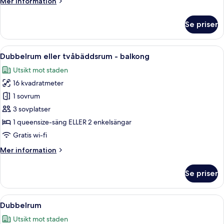
Mer
Mer information
information
om
Se priser
Studio
-
balkong
Öppna
En dubbelsäng med tillhörande kuddar
12
Dubbelrum eller tvåbäddsrum - balkong
alla
Utsikt mot staden
foton
16 kvadratmeter
för
Dubbelrum
1 sovrum
eller
3 sovplatser
tvåbäddsrum
1 queensize-säng ELLER 2 enkelsängar
-
Gratis wi-fi
balkong
Mer
Mer information
information
om
Se priser
Dubbelrum
eller
tvåbäddsrum
Öppna
En snyggt bäddad säng med ett vitt o
13
-
Dubbelrum
alla
balkong
Utsikt mot staden
foton