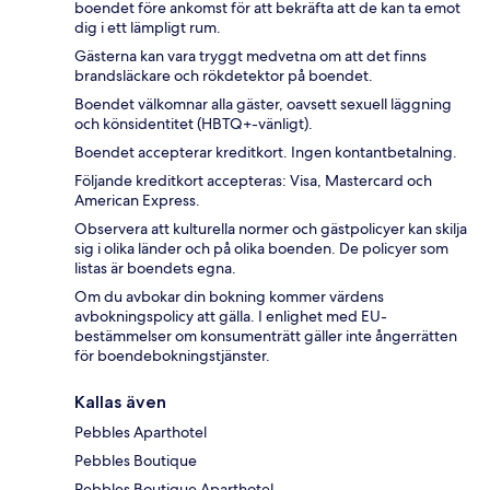
boendet före ankomst för att bekräfta att de kan ta emot
dig i ett lämpligt rum.
Gästerna kan vara tryggt medvetna om att det finns
brandsläckare och rökdetektor på boendet.
Boendet välkomnar alla gäster, oavsett sexuell läggning
och könsidentitet (HBTQ+-vänligt).
Boendet accepterar kreditkort. Ingen kontantbetalning.
Följande kreditkort accepteras: Visa, Mastercard och
American Express.
Observera att kulturella normer och gästpolicyer kan skilja
sig i olika länder och på olika boenden. De policyer som
listas är boendets egna.
Om du avbokar din bokning kommer värdens
avbokningspolicy att gälla. I enlighet med EU-
bestämmelser om konsumenträtt gäller inte ångerrätten
för boendebokningstjänster.
Kallas även
Pebbles Aparthotel
Pebbles Boutique
Pebbles Boutique Aparthotel