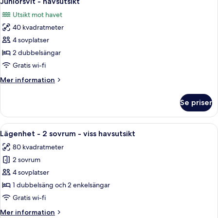
Juniorsvit - havsutsikt
alla
Utsikt mot havet
foton
40 kvadratmeter
för
Juniorsvit
4 sovplatser
-
2 dubbelsängar
havsutsikt
Gratis wi-fi
Mer
Mer information
information
om
Se priser
Juniorsvit
-
havsutsikt
Öppna
En snyggt bäddad säng med vita och l
13
Lägenhet - 2 sovrum - viss havsutsikt
alla
80 kvadratmeter
foton
2 sovrum
för
Lägenhet
4 sovplatser
-
1 dubbelsäng och 2 enkelsängar
2
Gratis wi-fi
sovrum
Mer
Mer information
-