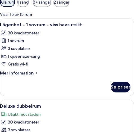
Tillgängliga
Alla rum
1 säng
3+ sängar
2 sängar
filter
för
Visar 15 av 15 rum
rum
Öppna
En snyggt bäddad säng med vita sängk
8
Lägenhet - 1 sovrum - viss havsutsikt
alla
30 kvadratmeter
foton
1 sovrum
för
Lägenhet
3 sovplatser
-
1 queensize-säng
1
Gratis wi-fi
sovrum
Mer
Mer information
-
information
viss
om
Se priser
Lägenhet
havsutsikt
-
1
Öppna
En snyggt bäddad säng med vita och s
5
sovrum
Deluxe dubbelrum
alla
-
Utsikt mot staden
viss
foton
havsutsikt
30 kvadratmeter
för
Deluxe
3 sovplatser