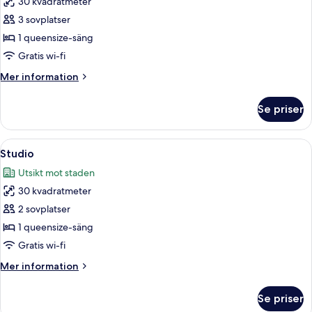
30 kvadratmeter
för
Studio
3 sovplatser
-
1 queensize-säng
havsutsikt
Gratis wi-fi
Mer
Mer information
information
om
Se priser
Studio
-
havsutsikt
Öppna
Ett modernt hotellrum med en säng, sk
14
Studio
alla
Utsikt mot staden
foton
30 kvadratmeter
för
Studio
2 sovplatser
1 queensize-säng
Gratis wi-fi
Mer
Mer information
information
om
Se priser
Studio