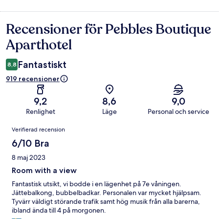
Recensioner för Pebbles Boutique
Recensioner
Aparthotel
Fantastiskt
8,8
919 recensioner
9,2
8,6
9,0
Renlighet
Läge
Personal och service
Recensioner
Verifierad recension
6/10 Bra
8 maj 2023
Room with a view
Fantastisk utsikt, vi bodde i en lägenhet på 7e våningen.
Jättebalkong, bubbelbadkar. Personalen var mycket hjälpsam.
Tyvärr väldigt störande trafik samt hög musik från alla barerna,
ibland ända till 4 på morgonen.