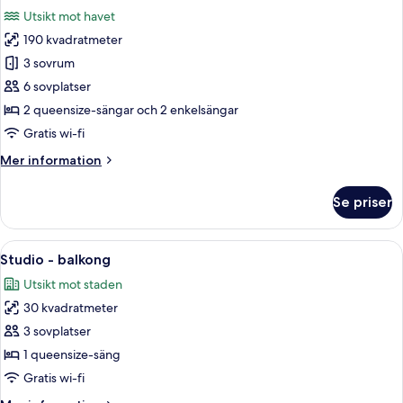
alla
floors)
Utsikt mot havet
foton
190 kvadratmeter
för
Lyxpenthouse
3 sovrum
-
6 sovplatser
3
2 queensize-sängar och 2 enkelsängar
sovrum
Gratis wi-fi
-
Mer
Mer information
havsutsikt
information
-
om
Se priser
mot
Lyxpenthouse
-
havet
3
Öppna
Ett hotellrum med en säng, två mönst
10
sovrum
Studio - balkong
alla
-
Utsikt mot staden
havsutsikt
foton
-
30 kvadratmeter
för
mot
Studio
3 sovplatser
havet
-
1 queensize-säng
balkong
Gratis wi-fi