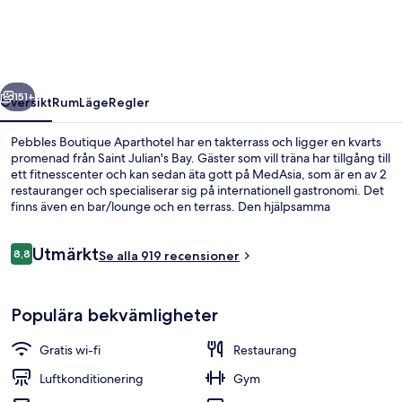
regående
Nästa
151+
Översikt
Rum
Läge
Regler
Pebbles Boutique Aparthotel har en takterrass och ligger en kvarts
promenad från Saint Julian's Bay. Gäster som vill träna har tillgång till
ett fitnesscenter och kan sedan äta gott på MedAsia, som är en av 2
restauranger och specialiserar sig på internationell gastronomi. Det
finns även en bar/lounge och en terrass. Den hjälpsamma
personalen och den generella standarden brukar uppskattas av våra
resenärer.
Recensioner
Utmärkt
8,8
Se alla 919 recensioner
8,8 av 10,
Studio - havsutsikt | Minibar, värdef
Populära bekvämligheter
Gratis wi-fi
Restaurang
Luftkonditionering
Gym