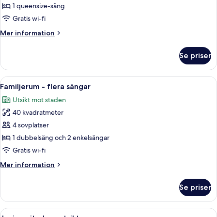
dubbelrum
1 queensize-säng
Gratis wi-fi
Mer
Mer information
information
om
Se priser
Deluxe
dubbelrum
Öppna
En snyggt bäddad säng med ett mönstr
10
Familjerum - flera sängar
alla
Utsikt mot staden
foton
40 kvadratmeter
för
Familjerum
4 sovplatser
-
1 dubbelsäng och 2 enkelsängar
flera
Gratis wi-fi
sängar
Mer
Mer information
information
om
Se priser
Familjerum
-
flera
Öppna
En balkong med ett bord och stolar, m
7
sängar