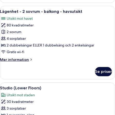
Öppna
En balkong med utsikt över en hamn, e
9
Lägenhet - 2 sovrum - balkong - havsutsikt
alla
Utsikt mot havet
foton
80 kvadratmeter
för
Lägenhet
2 sovrum
-
4 sovplatser
2
2 dubbelsängar ELLER 1 dubbelsäng och 2 enkelsängar
sovrum
Gratis wi-fi
-
Mer
Mer information
balkong
information
-
om
Se priser
havsutsikt
Lägenhet
-
2
Öppna
Ett modernt hotellrum med en säng, sk
9
sovrum
Studio (Lower Floors)
alla
-
Utsikt mot staden
balkong
foton
-
30 kvadratmeter
för
havsutsikt
Studio
3 sovplatser
(Lower