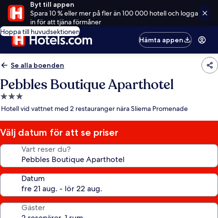
Byt till appen
Spara 10 % eller mer på fler än 100 000 hotell och logga
in för att tjäna förmåner
Hoppa till huvudsektionen
Hämta appen
Se alla boenden
Pebbles Boutique Aparthotel
3.0-
stjärnigt
Hotell vid vattnet med 2 restauranger nära Sliema Promenade
boende
Välj datum för att se priser
Vart reser du?
Datum
Gäster