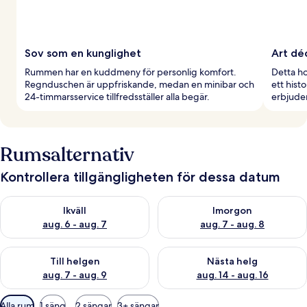
Sov som en kunglighet
Art dé
Rummen har en kuddmeny för personlig komfort.
Detta ho
Regnduschen är uppfriskande, medan en minibar och
ett hist
24-timmarsservice tillfredsställer alla begär.
erbjuder
Rumsalternativ
Kontrollera tillgängligheten för dessa datum
Kontrollera tillgängligheten för ikväll aug. 6 - aug. 7
Kontrollera tillgängligheten f
Ikväll
Imorgon
aug. 6 - aug. 7
aug. 7 - aug. 8
Kontrollera tillgängligheten för den här helgen aug. 7 - aug. 9
Kontrollera tillgängligheten fö
Till helgen
Nästa helg
aug. 7 - aug. 9
aug. 14 - aug. 16
Tillgängliga
Alla rum
1 säng
2 sängar
3+ sängar