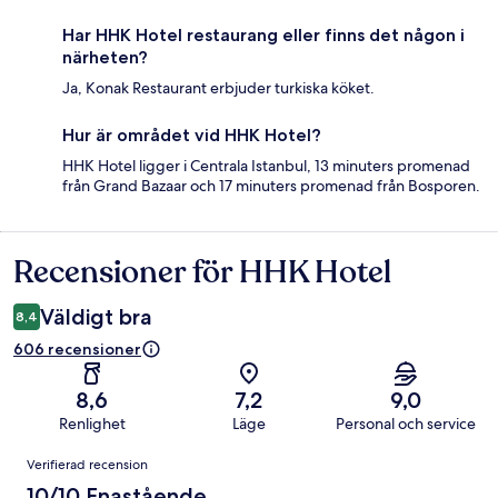
Har HHK Hotel restaurang eller finns det någon i
närheten?
Ja, Konak Restaurant erbjuder turkiska köket.
Hur är området vid HHK Hotel?
HHK Hotel ligger i Centrala Istanbul, 13 minuters promenad
från Grand Bazaar och 17 minuters promenad från Bosporen.
Recensioner för HHK Hotel
Recensioner
Väldigt bra
8,4
606 recensioner
8,6
7,2
9,0
Renlighet
Läge
Personal och service
Recensioner
Verifierad recension
10/10 Enastående