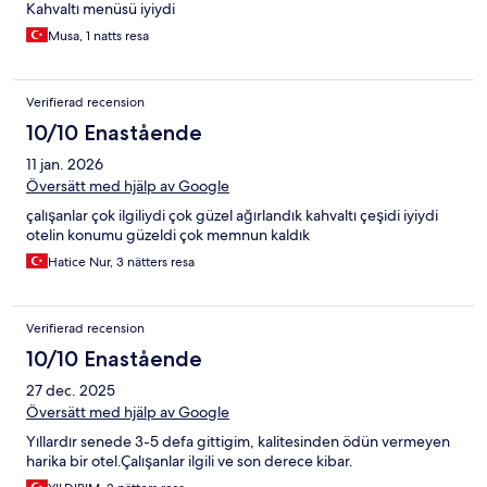
Kahvaltı menüsü iyiydi
Musa, 1 natts resa
Verifierad recension
10/10 Enastående
11 jan. 2026
Översätt med hjälp av Google
çalışanlar çok ilgiliydi çok güzel ağırlandık kahvaltı çeşidi iyiydi
otelin konumu güzeldi çok memnun kaldık
Hatice Nur, 3 nätters resa
Verifierad recension
10/10 Enastående
27 dec. 2025
Översätt med hjälp av Google
Yıllardır senede 3-5 defa gittigim, kalitesinden ödün vermeyen
harika bir otel.Çalışanlar ilgili ve son derece kibar.