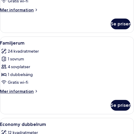
Gratis wi-fi
with
Mer
Mer information
Sea
information
View
om
Se priser
Superior
Double
Room
Öppna
Ett hotellrum med en säng, en sminkbo
3
with
Familjerum
alla
Sea
24 kvadratmeter
View
foton
1 sovrum
för
Familjerum
4 sovplatser
1 dubbelsäng
Gratis wi-fi
Mer
Mer information
information
om
Se priser
Familjerum
Öppna
Ett sovrum med en säng, kuddar, en 
8
Economy dubbelrum
alla
12 kvadratmeter