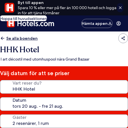
Byt till appen
Spara 10 % eller mer på fler än 100 000 hotell och logga
in för att tjäna förmåner
Hoppa till huvudsektionen
Hämta appen
Se alla boenden
HHK Hotel
I art décostil med utomhuspool nära Grand Bazaar
Välj datum för att se priser
Vart reser du?
Datum
Gäster