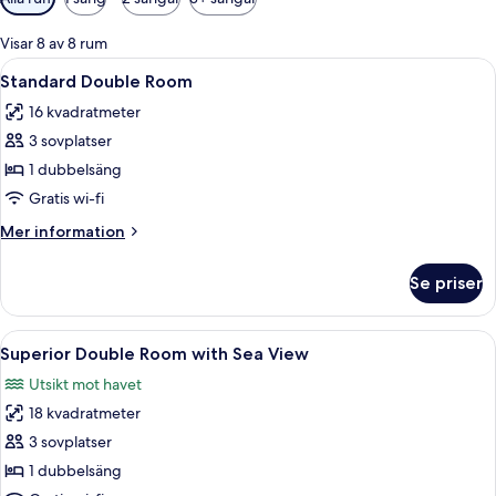
filter
för
Visar 8 av 8 rum
rum
Öppna
Ett sovrum med en stor säng, en krist
9
Standard Double Room
alla
16 kvadratmeter
foton
3 sovplatser
för
Standard
1 dubbelsäng
Double
Gratis wi-fi
Room
Mer
Mer information
information
om
Se priser
Standard
Double
Room
Öppna
Ett rymligt sovrum med en stor säng, 
11
Superior Double Room with Sea View
alla
Utsikt mot havet
foton
18 kvadratmeter
för
Superior
3 sovplatser
Double
1 dubbelsäng
Room