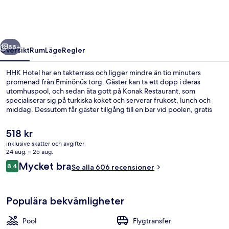
regående
Nästa
88+
Översikt
Rum
Läge
Regler
HHK Hotel har en takterrass och ligger mindre än tio minuters
promenad från Eminönüs torg. Gäster kan ta ett dopp i deras
utomhuspool, och sedan äta gott på Konak Restaurant, som
specialiserar sig på turkiska köket och serverar frukost, lunch och
middag. Dessutom får gäster tillgång till en bar vid poolen, gratis
cyklar och en terrass på detta hotell i art décostil. Andra resenärer
talar mycket väl om den hjälpsamma personalen. Kollektivtrafik finns
Det
518 kr
i närheten. Till Eminönü station är det inte mer än 11 minuters
nuvarande
inklusive skatter och avgifter
promenad.
priset
24 aug. – 25 aug.
Utsikt från rummet
är
Recensioner
Mycket bra
8,4
Se alla 606 recensioner
518 kr
8,4 av 10,
Populära bekvämligheter
Pool
Flygtransfer