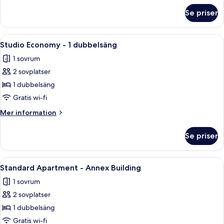
om
Se priser
Trippelrum
Öppna
Ett sovrum med en säng, en sänggavel,
6
Studio Economy - 1 dubbelsäng
alla
1 sovrum
foton
2 sovplatser
för
Studio
1 dubbelsäng
Economy
Gratis wi-fi
-
Mer
Mer information
1
information
dubbelsäng
om
Se priser
Studio
Economy
-
Öppna
Ett hotellrum med två sängar, en speg
5
1
Standard Apartment - Annex Building
alla
dubbelsäng
1 sovrum
foton
2 sovplatser
för
Standard
1 dubbelsäng
Apartment
Gratis wi-fi