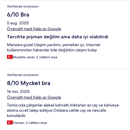
Verifierad recension
6/10 Bra
5 aug. 2025
Översätt med hjälp av Google
Tercihte pişman değilim ama daha iyi olabilirdi
Manzara güzel Ulaşım yardımı, yemekler iyi, internet
kullanımından haberdar bile değildim ulaşım kolay
Mustafa caner, 2 nätters resa
Verifierad recension
8/10 Mycket bra
16 nov. 2025
Översätt med hjälp av Google
Temiz oda çalışanlar alakalı kahvalti miktarları az cay ve kahveye
ekstra ucret talep ediliyor.Odalara cattle cay ve nescafe
konulabilir.
Osman, 2 nätters resa