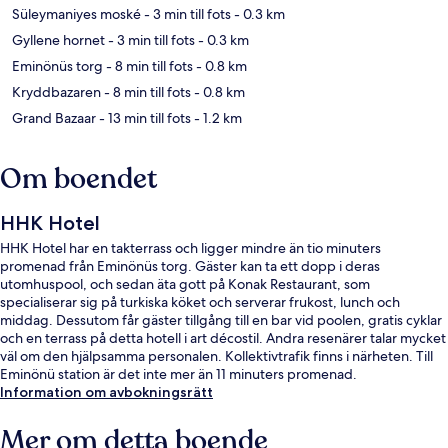
Süleymaniyes moské
- 3 min till fots
- 0.3 km
Gyllene hornet
- 3 min till fots
- 0.3 km
Eminönüs torg
- 8 min till fots
- 0.8 km
Kryddbazaren
- 8 min till fots
- 0.8 km
Grand Bazaar
- 13 min till fots
- 1.2 km
Om boendet
HHK Hotel
HHK Hotel har en takterrass och ligger mindre än tio minuters
promenad från Eminönüs torg. Gäster kan ta ett dopp i deras
utomhuspool, och sedan äta gott på Konak Restaurant, som
specialiserar sig på turkiska köket och serverar frukost, lunch och
middag. Dessutom får gäster tillgång till en bar vid poolen, gratis cyklar
och en terrass på detta hotell i art décostil. Andra resenärer talar mycket
väl om den hjälpsamma personalen. Kollektivtrafik finns i närheten. Till
Eminönü station är det inte mer än 11 minuters promenad.
Information om avbokningsrätt
Mer om detta boende