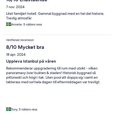
7 nov. 2024
Litet familjärt hotell. Gammal byggnad med en hel del historia.
Trevlig atmosfär.
Annelie, 5 nätters resa
Verifierad recension
8/10 Mycket bra
18 apr. 2024
Uppleva Istanbul på våren
Rekommenderar uppgradering till rum med utsikt - vilken
panoramavy över bukten & staden! Historisk byggnad så
pittoreskt och högt i tak. Liten pool att doppa sig i samt en
takterass med sol hela dagen till eftermiddagen var trevligt.
Tony, 5 nätters resa