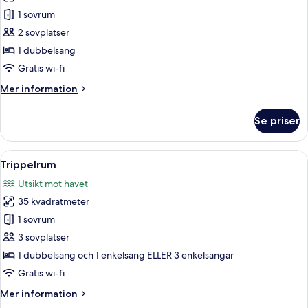
foton
1 sovrum
för
Economy
2 sovplatser
dubbelrum
1 dubbelsäng
Gratis wi-fi
Mer
Mer information
information
om
Se priser
Economy
dubbelrum
Öppna
Ett hotellrum med två sängar, en röd m
8
Trippelrum
alla
Utsikt mot havet
foton
35 kvadratmeter
för
Trippelrum
1 sovrum
3 sovplatser
1 dubbelsäng och 1 enkelsäng ELLER 3 enkelsängar
Gratis wi-fi
Mer
Mer information
information