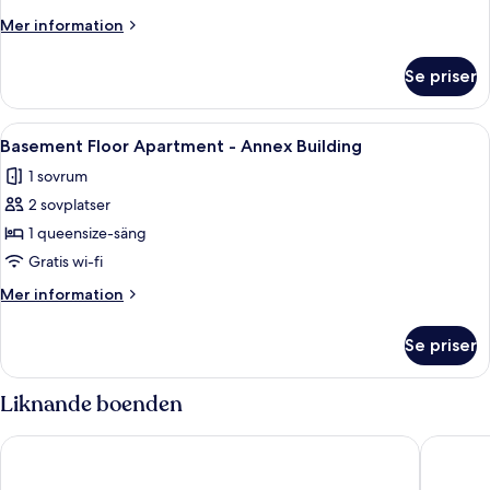
-
Mer
Mer information
Annex
information
Building
om
Se priser
Standard
Apartment
-
Öppna
Ett hotellrum med en säng, en röd mat
3
Annex
Basement Floor Apartment - Annex Building
alla
Building
1 sovrum
foton
2 sovplatser
för
Basement
1 queensize-säng
Floor
Gratis wi-fi
Apartment
Mer
Mer information
-
information
Annex
om
Se priser
Basement
Building
Floor
Apartment
Liknande boenden
-
Annex
Lalinn Hotel
Golden H
Building