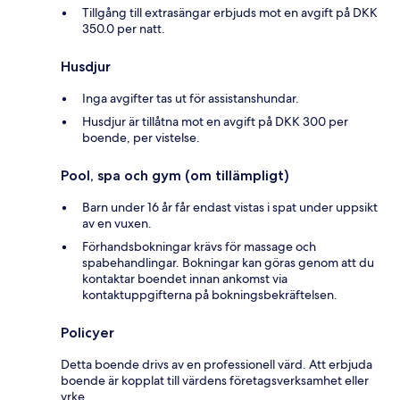
Tillgång till extrasängar erbjuds mot en avgift på DKK
350.0 per natt.
Husdjur
Inga avgifter tas ut för assistanshundar.
Husdjur är tillåtna mot en avgift på DKK 300 per
boende, per vistelse.
Pool, spa och gym (om tillämpligt)
Barn under 16 år får endast vistas i spat under uppsikt
av en vuxen.
Förhandsbokningar krävs för massage och
spabehandlingar. Bokningar kan göras genom att du
kontaktar boendet innan ankomst via
kontaktuppgifterna på bokningsbekräftelsen.
Policyer
Detta boende drivs av en professionell värd. Att erbjuda
boende är kopplat till värdens företagsverksamhet eller
yrke.