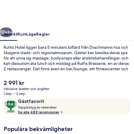
regående
Nästa
48+
Översikt
Rum
Läge
Regler
Ruths Hotel ligger bara 5 minuters bilfärd från Drachmanns hus och
Skagens stads- och regionalmuseum. Gäster kan besöka deras spa
för att unna sig massage, bodywraps eller ansiktsbehandlingar, och
kan dessutom äta lunch och middag på Ruths Brasserie, en av deras
2 restauranger. Det finns även en bar/lounge, ett fitnesscenter och
en bubbelpool.
Det
2 991 kr
nuvarande
inklusive skatter och avgifter
priset
1 sep. – 2 sep.
Utsikt från boendet
är
Recensioner
9,4
Gästfavorit
2 991 kr
T
av
Toppbetyg av resenärer
o
Se alla 482 recensioner
10,
p
Gästfavorit
p
Populära bekvämligheter
b
e