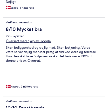
Dejligt
Jakob, 1 natts resa
Verifierad recension
8/10 Mycket bra
22 maj 2026
Översätt med hjälp av Google
Skøn beliggenhed og dejlig mad. Skøn betjening. Vores
værelse var dejlig men bar præg af slid ved døre og terrasse.
Hvis den skal have 5 stjerner så skal det hele være 100% til
denne pris pr. Overnat.
Kasper, 2 nätters resa
Verifierad recension
10/10 Enastående