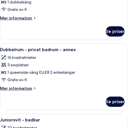
Standard
1 dubbelsäng
dubbelrum
Gratis wi-fi
-
Mer
Mer information
privat
information
badrum
om
Se priser
Standard
dubbelrum
-
Öppna
Ett sovrum med en säng, ett skrivbord, 
4
privat
Dubbelrum - privat badrum - annex
alla
badrum
16 kvadratmeter
foton
3 sovplatser
för
Dubbelrum
1 queensize-säng ELLER 2 enkelsängar
-
Gratis wi-fi
privat
Mer
Mer information
badrum
information
-
om
Se priser
Dubbelrum
annex
-
privat
Öppna
Ett modernt hotellrum med en säng, ett
6
badrum
Juniorsvit - badkar
alla
-
22 kvadratmeter