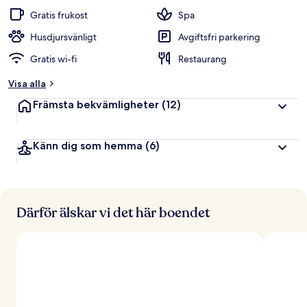
t
Gratis frukost
Spa
y
g
Husdjursvänligt
Avgiftsfri parkering
Gratis wi-fi
Restaurang
a
v
Visa alla
r
Främsta bekvämligheter
(12)
e
s
e
Känn dig som hemma
(6)
n
ä
r
e
r
Därför älskar vi det här boendet