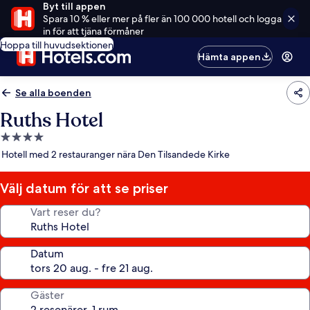
Byt till appen
Spara 10 % eller mer på fler än 100 000 hotell och logga
in för att tjäna förmåner
Hoppa till huvudsektionen
Hämta appen
Se alla boenden
Ruths Hotel
4.0-
stjärnigt
Hotell med 2 restauranger nära Den Tilsandede Kirke
boende
Välj datum för att se priser
Vart reser du?
Datum
Gäster