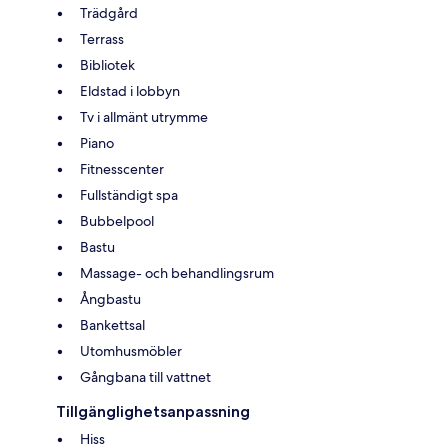
Trädgård
Terrass
Bibliotek
Eldstad i lobbyn
Tv i allmänt utrymme
Piano
Fitnesscenter
Fullständigt spa
Bubbelpool
Bastu
Massage- och behandlingsrum
Ångbastu
Bankettsal
Utomhusmöbler
Gångbana till vattnet
Tillgänglighetsanpassning
Hiss