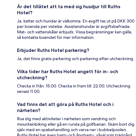
Är det tillåtet att ta med sig husdjur till Ruths
Hotel?
Ja, katter och hundar är välkomna. En avgift tas ut på DKK 300
per boende per vistelse. Assistanshundar är avgiftsbefriade.
Mat- och vattenskålar erbjuds. Vissa begränsningar kan gälla,
så kontakta boendet för mer information.
Erbjuder Ruths Hotel parkering?
Ja, det finns gratis parkering och parkering efter utcheckning.
Vilka tider har Ruths Hotel angett för in- och
utcheckning?
Checka in från: 15.00. Checka in fram till: 22.00. Utcheckning
senast 11.00.
Vad finns det att göra på Ruths Hotel och i
närheten?
Roa dig med aktiviteter i närheten som vandring och
mountainbiking eller gå en runda på golfbanan. Skäm bort dig
själv med en spabehandling och varva ner i bubbelpoolen.
Ruths Hotel har även bastu och ångbastu, såväl som trädgård.