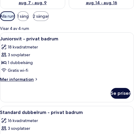
aug. 7 - aug. 9
aug. 14 - aug. 16
Tillgängliga
Alla rum
1 säng
2 sängar
filter
för
Visar 4 av 4 rum
rum
Öppna
Ett hotellrum med en säng, ett skrivbo
5
Juniorsvit - privat badrum
alla
18 kvadratmeter
foton
3 sovplatser
för
Juniorsvit
1 dubbelsäng
-
Gratis wi-fi
privat
Mer
Mer information
badrum
information
om
Se priser
Juniorsvit
-
privat
Öppna
Ett modernt sovrum med en säng, ett s
5
badrum
Standard dubbelrum - privat badrum
alla
16 kvadratmeter
foton
3 sovplatser
för