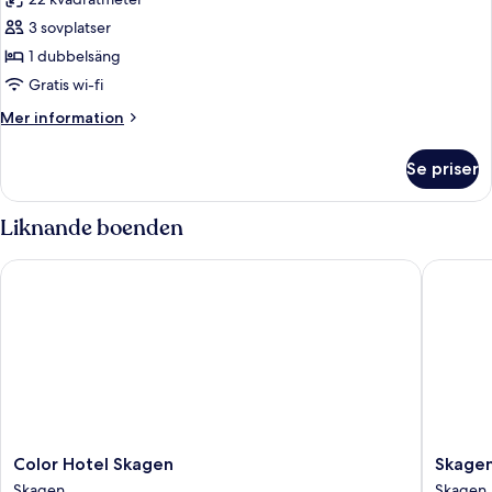
annex
foton
3 sovplatser
för
Juniorsvit
1 dubbelsäng
-
Gratis wi-fi
badkar
Mer
Mer information
information
om
Se priser
Juniorsvit
-
badkar
Liknande boenden
Color Hotel Skagen
Skagen 
Color
Skagen
Color Hotel Skagen
Skagen
Hotel
Harbour
Skagen
Skagen