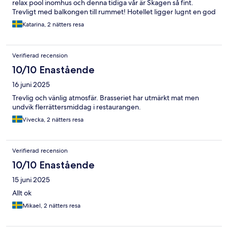
relax pool inomhus och denna tidiga vår är Skagen så fint.
Trevligt med balkongen till rummet! Hotellet ligger lugnt en god
bit fr stranden! Trevliga uppehållsrum för avkoppling vid baren,
Katarina, 2 nätters resa
öppna spisen mm.Har bara 2 neg ting. Dålig hårfön och dåligt
vattentryck i duschen. Personalen är väldigt trevlig!
Verifierad recension
10/10 Enastående
16 juni 2025
Trevlig och vänlig atmosfär. Brasseriet har utmärkt mat men
undvik flerrättersmiddag i restaurangen.
Vivecka, 2 nätters resa
Verifierad recension
10/10 Enastående
15 juni 2025
Allt ok
Mikael, 2 nätters resa