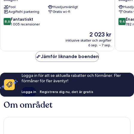
Skagen
Hotel
Pool
Husdjursvänligt
Husdju
Skagen
Skagen
Avgiftsfri parkering
Gratis wi-fi
Gratis 
8.6
9.4
Fantastiskt
Ena
8,6
9,4
av
av
1 005 recensioner
782 
10,
10,
Priset
2 023 kr
Fantastiskt,
Enaståe
är
1 005 recensioner
782 rec
inklusive skatter och avgifter
2 023 kr
6 sep. – 7 sep.
Jämför liknande boenden
Logga in för att se aktuella rabatter och förmåner. Fler
förmåner för fler äventyr!
Logga in
Registrera dig nu, det är gratis
Om området