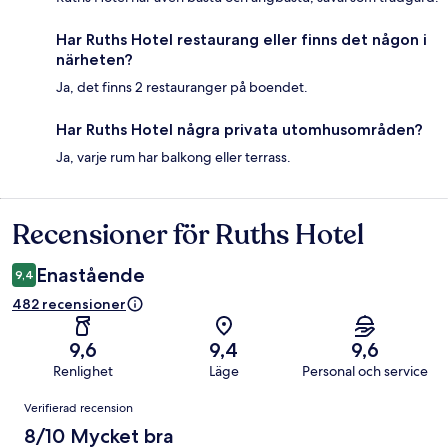
Har Ruths Hotel restaurang eller finns det någon i
närheten?
Ja, det finns 2 restauranger på boendet.
Har Ruths Hotel några privata utomhusområden?
Ja, varje rum har balkong eller terrass.
Recensioner för Ruths Hotel
Recensioner
Enastående
9,4
482 recensioner
9,6
9,4
9,6
Renlighet
Läge
Personal och service
Recensioner
Verifierad recension
8/10 Mycket bra