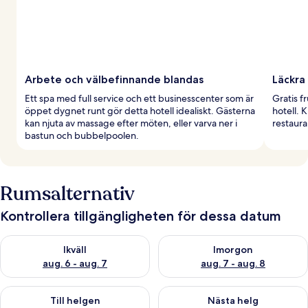
Arbete och välbefinnande blandas
Läckra
Ett spa med full service och ett businesscenter som är
Gratis f
öppet dygnet runt gör detta hotell idealiskt. Gästerna
hotell. 
kan njuta av massage efter möten, eller varva ner i
restaura
bastun och bubbelpoolen.
Rumsalternativ
Kontrollera tillgängligheten för dessa datum
Kontrollera tillgängligheten för ikväll aug. 6 - aug. 7
Kontrollera tillgängligheten f
Ikväll
Imorgon
aug. 6 - aug. 7
aug. 7 - aug. 8
Kontrollera tillgängligheten för den här helgen aug. 7 - aug. 9
Kontrollera tillgängligheten fö
Till helgen
Nästa helg