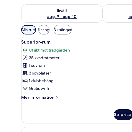
Kontrollera tillgängligheten för ikväll aug. 9 - aug. 1
Kontrollera ti
Ikväll
aug. 9 - aug. 10
au
Tillgängliga
Alla rum
1 säng
3+ sängar
filter
Öppna
Superior-rum | Sängtillbehör a
för
5
Superior-rum
alla
rum
Utsikt mot trädgården
foton
35 kvadratmeter
för
Superior-
1 sovrum
rum
3 sovplatser
1 dubbelsäng
Gratis wi-fi
Mer
Mer information
information
om
Superior-
Se prise
rum