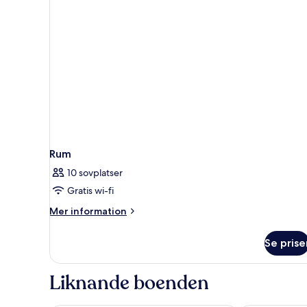
Rum
10 sovplatser
Gratis wi-fi
Mer
Mer information
information
om
Se prise
Rum
Liknande boenden