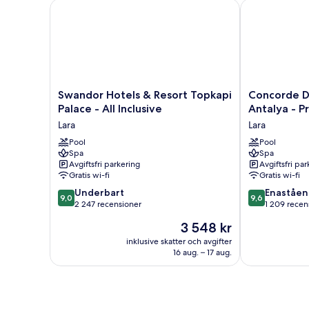
Swandor Hotels & Resort Topkapi Palace - All Inclus
Concorde De Lu
Swandor
Concorde
Swandor Hotels & Resort Topkapi
Concorde D
Hotels
De
Palace - All Inclusive
Antalya - Pr
&
Luxe
Lara
Lara
Resort
Resort
Topkapi
Pool
Lara
Pool
Spa
Spa
Palace
Antalya
Avgiftsfri parkering
Avgiftsfri pa
-
-
Gratis wi-fi
Gratis wi-fi
All
Prive
9.0
9.6
Inclusive
Underbart
Ultra
Enaståe
9,0
9,6
av
av
Lara
2 247 recensioner
All
1 209 recen
10,
10,
Inclusive
Priset
3 548 kr
Underbart,
Enastående,
Lara
är
2 247 recensioner
1 209 recensi
inklusive skatter och avgifter
3 548 kr
16 aug. – 17 aug.