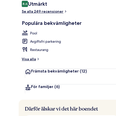
Recensioner
Utmärkt
8,6
8,6 av 10,
Se alla 249 recensioner
Lobby
Populära bekvämligheter
Pool
Avgiftsfri parkering
Restaurang
Visa alla
Främsta bekvämligheter
(12)
För familjer
(6)
Därför älskar vi det här boendet