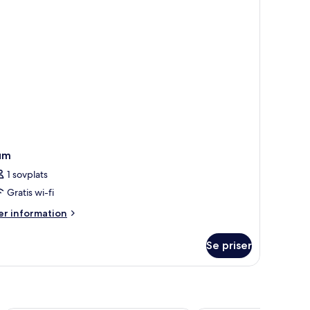
um
1 sovplats
Gratis wi-fi
er
r information
formation
m
Se priser
um