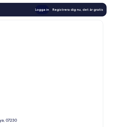
Logga in
Registrera dig nu, det är gratis
lya, 07230