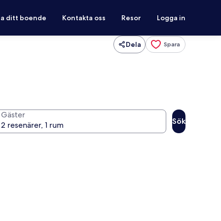
ra ditt boende
Kontakta oss
Resor
Logga in
Dela
Spara
Gäster
Sök