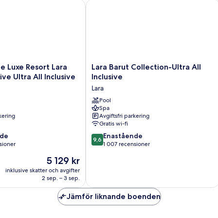
ive
xe Resort Lara Antalya - Prive Ultra All Inclusive
Lara Barut Collection-Ultra All Inclusi
Lara
e Luxe Resort Lara
Lara Barut Collection-Ultra All
Barut
ive Ultra All Inclusive
Inclusive
Collection-
Lara
Ultra
All
Pool
Spa
Inclusive
rkering
Avgiftsfri parkering
Lara
Gratis wi-fi
9.6
nde
Enastående
9,6
av
sioner
1 007 recensioner
10,
Priset
5 129 kr
Enastående,
är
oner
1 007 recensioner
inklusive skatter och avgifter
5 129 kr
2 sep. – 3 sep.
Jämför liknande boenden