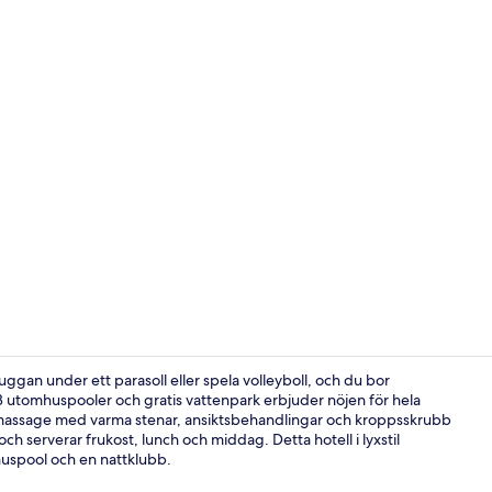
Creator vid
uggan under ett parasoll eller spela volleyboll, och du bor
 3 utomhuspooler och gratis vattenpark erbjuder nöjen för hela
ig massage med varma stenar, ansiktsbehandlingar och kroppsskrubb
Här finns 8 
h serverar frukost, lunch och middag. Detta hotell i lyxstil
mhuspool och en nattklubb.