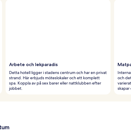
Arbete och lekparadis
Matpa
Detta hotell ligger i stadens centrum och har en privat
Interna
strand. Här erbjuds möteslokaler och ett komplett
och det
spa. Koppla av på sex barer eller nattklubben efter
variera
jobbet.
skapar 
atum