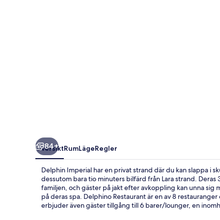
84+
Översikt
Rum
Läge
Regler
Delphin Imperial har en privat strand där du kan slappa i sk
dessutom bara tio minuters bilfärd från Lara strand. Deras
familjen, och gäster på jakt efter avkoppling kan unna s
på deras spa. Delphino Restaurant är en av 8 restauranger oc
erbjuder även gäster tillgång till 6 barer/lounger, en ino