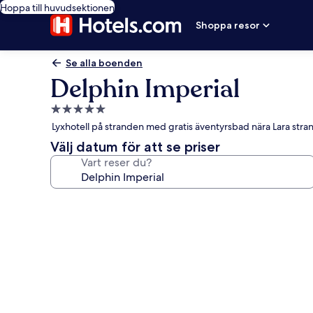
Hoppa till huvudsektionen
Shoppa resor
Se alla boenden
Delphin Imperial
5.0-
stjärnigt
Lyxhotell på stranden med gratis äventyrsbad nära Lara stra
boende
Välj datum för att se priser
Vart reser du?
Fotogalleri
för
Delphin
Imperial