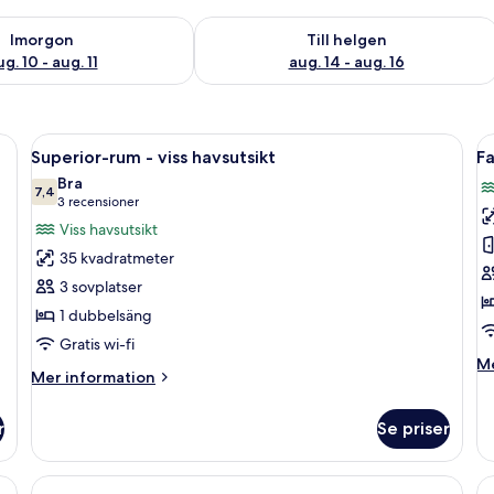
0
llgängligheten för imorgon aug. 10 - aug. 11
Kontrollera tillgängligheten för den h
Imorgon
Till helgen
g. 10 - aug. 11
aug. 14 - aug. 16
v högsta kvalitet och minibar
Öppna
Superior-rum - viss havsutsikt | Sängt
Ö
5
Superior-rum - viss havsutsikt
Fa
alla
al
Bra
foton
7,4
f
7,4 av 10
(3 recensioner)
3 recensioner
för
f
Viss havsutsikt
Superior-
F
35 kvadratmeter
rum
-
3 sovplatser
-
vi
1 dubbelsäng
viss
h
Gratis wi-fi
havsutsikt
M
Me
Mer
Mer information
in
information
o
om
Fa
r
Se priser
Superior-
-
rum
vi
-
ha