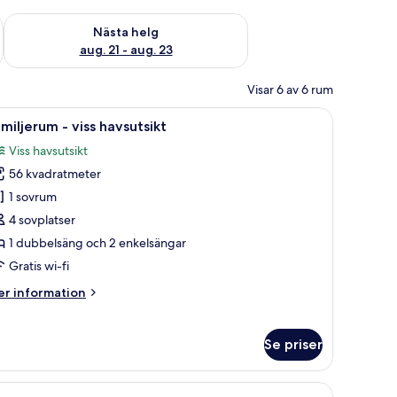
är helgen aug. 14 - aug. 16
Kontrollera tillgängligheten för nästa helg aug. 21 - aug. 23
Nästa helg
aug. 21 - aug. 23
Visar 6 av 6 rum
illbehör av högsta kvalitet och minibar
ppna
Familjerum - viss havsutsikt | Sängtillbehör a
6
miljerum - viss havsutsikt
la
Viss havsutsikt
oton
56 kvadratmeter
ör
amiljerum
1 sovrum
4 sovplatser
ss
1 dubbelsäng och 2 enkelsängar
avsutsikt
Gratis wi-fi
er
r information
formation
m
miljerum
Se priser
ss
vsutsikt