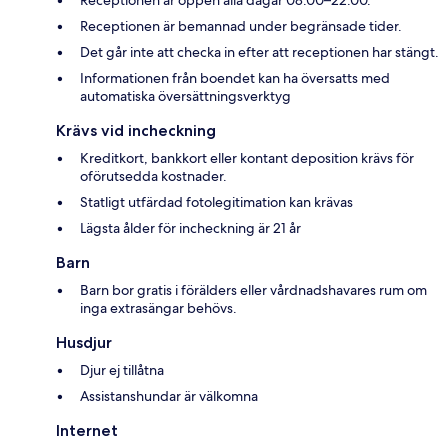
Receptionen är öppen alla dagar 08.00–22.00.
Receptionen är bemannad under begränsade tider.
Det går inte att checka in efter att receptionen har stängt.
Informationen från boendet kan ha översatts med
automatiska översättningsverktyg
Krävs vid incheckning
Kreditkort, bankkort eller kontant deposition krävs för
oförutsedda kostnader.
Statligt utfärdad fotolegitimation kan krävas
Lägsta ålder för incheckning är 21 år
Barn
Barn bor gratis i förälders eller vårdnadshavares rum om
inga extrasängar behövs.
Husdjur
Djur ej tillåtna
Assistanshundar är välkomna
Internet