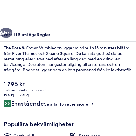
Crown
Wimbledon
regående
Nästa
43+
Översikt
Rum
Läge
Regler
The Rose & Crown Wimbledon ligger mindre än 15 minuters bilfärd
från River Thames och Sloane Square. Du kan äta gott på deras
restaurang eller varva ned efter en lång dag med en drink i en
bar/lounge. Dessutom har gäster tillgång till en terrass och en
trädgård. Boendet ligger bara en kort promenad från kollektivtrafik.
Till Wimbledon Underground Station tar det inte mer än 14 minuter
att gå.
Det
1 796 kr
nuvarande
inklusive skatter och avgifter
priset
16 aug. – 17 aug.
Restaurang
är
Recensioner
Enastående
9,6
Se alla 115 recensioner
1 796 kr
9,6 av 10,
Populära bekvämligheter