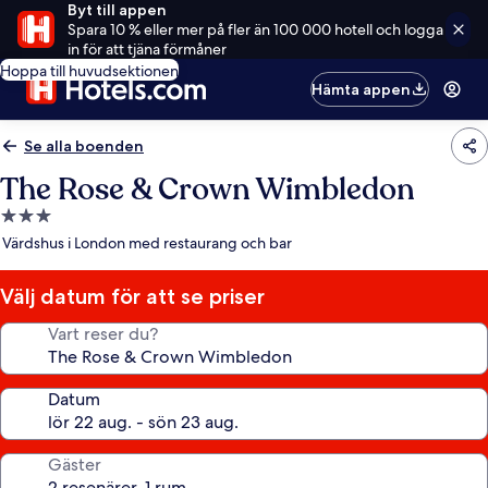
Byt till appen
Spara 10 % eller mer på fler än 100 000 hotell och logga
in för att tjäna förmåner
Hoppa till huvudsektionen
Hämta appen
Se alla boenden
The Rose & Crown Wimbledon
3.0-
stjärnigt
Värdshus i London med restaurang och bar
boende
Välj datum för att se priser
Vart reser du?
Datum
Gäster