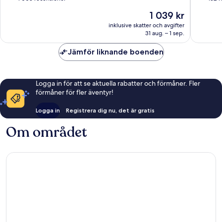
10,
10,
Priset
1 039 kr
Fantastiskt,
Fantastis
är
1 008 recensioner
182 rece
inklusive skatter och avgifter
1 039 kr
31 aug. – 1 sep.
Jämför liknande boenden
Logga in för att se aktuella rabatter och förmåner. Fler
förmåner för fler äventyr!
Logga in
Registrera dig nu, det är gratis
Om området