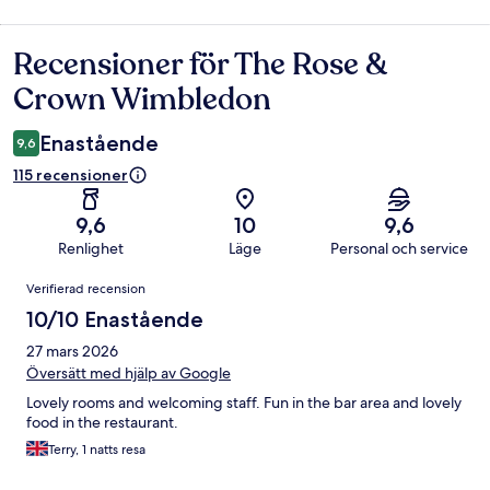
Recensioner för The Rose &
Recensioner
Crown Wimbledon
Enastående
9,6
115 recensioner
9,6
10
9,6
Renlighet
Läge
Personal och service
Recensioner
Verifierad recension
10/10 Enastående
27 mars 2026
Översätt med hjälp av Google
Lovely rooms and welcoming staff. Fun in the bar area and lovely
food in the restaurant.
Terry, 1 natts resa