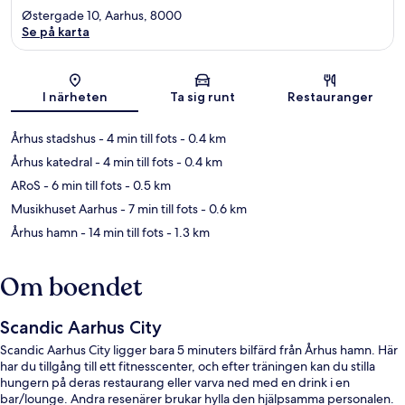
Østergade 10, Aarhus, 8000
Se på karta
Karta
I närheten
Ta sig runt
Restauranger
Århus stadshus
- 4 min till fots
- 0.4 km
Århus katedral
- 4 min till fots
- 0.4 km
ARoS
- 6 min till fots
- 0.5 km
Musikhuset Aarhus
- 7 min till fots
- 0.6 km
Århus hamn
- 14 min till fots
- 1.3 km
Om boendet
Scandic Aarhus City
Scandic Aarhus City ligger bara 5 minuters bilfärd från Århus hamn. Här
har du tillgång till ett fitnesscenter, och efter träningen kan du stilla
hungern på deras restaurang eller varva ned med en drink i en
bar/lounge. Andra resenärer brukar hylla den hjälpsamma personalen.