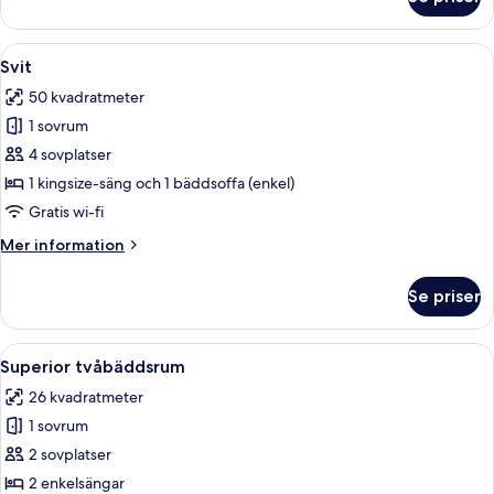
Superior
tvåbäddsrum
(Plus)
Öppna
Ett modernt rum med två grå fåtöljer, 
5
Svit
alla
50 kvadratmeter
foton
1 sovrum
för
Svit
4 sovplatser
1 kingsize-säng och 1 bäddsoffa (enkel)
Gratis wi-fi
Mer
Mer information
information
om
Se priser
Svit
Öppna
Ett hotellrum med två sängar, ett skri
5
Superior tvåbäddsrum
alla
26 kvadratmeter
foton
1 sovrum
för
Superior
2 sovplatser
tvåbäddsrum
2 enkelsängar