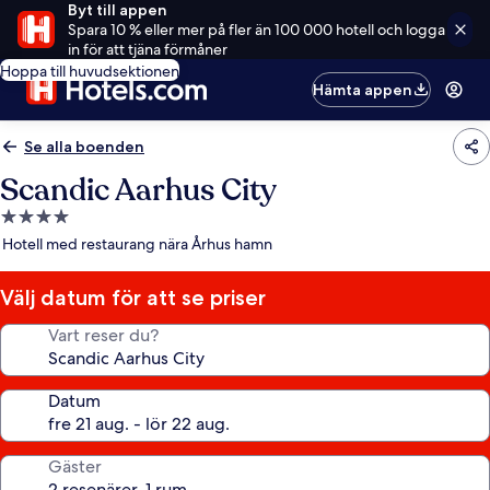
Byt till appen
Spara 10 % eller mer på fler än 100 000 hotell och logga
in för att tjäna förmåner
Hoppa till huvudsektionen
Hämta appen
Se alla boenden
Scandic Aarhus City
4.0-
stjärnigt
Hotell med restaurang nära Århus hamn
boende
Välj datum för att se priser
Vart reser du?
Datum
Gäster