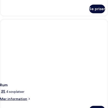
information
om
Se priser
Rum
Rum
4 sovplatser
Mer
Mer information
information
om