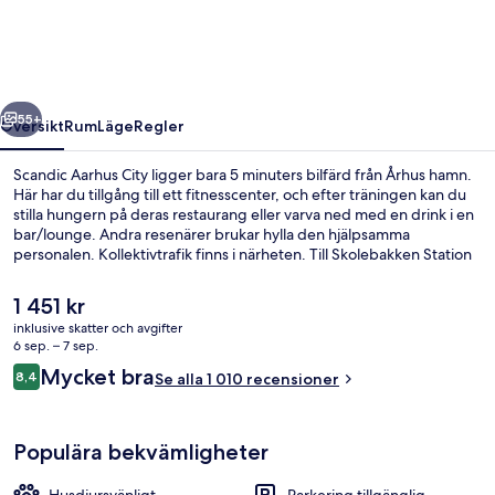
regående
Nästa
55+
Översikt
Rum
Läge
Regler
Scandic Aarhus City ligger bara 5 minuters bilfärd från Århus hamn.
Här har du tillgång till ett fitnesscenter, och efter träningen kan du
stilla hungern på deras restaurang eller varva ned med en drink i en
bar/lounge. Andra resenärer brukar hylla den hjälpsamma
personalen. Kollektivtrafik finns i närheten. Till Skolebakken Station
är det inte mer än 9 minuters promenad.
Det
1 451 kr
nuvarande
inklusive skatter och avgifter
priset
6 sep. – 7 sep.
Restaurang
är
Recensioner
Mycket bra
8,4
Se alla 1 010 recensioner
1 451 kr
8,4 av 10,
Populära bekvämligheter