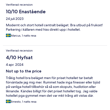
Verifierad recension
10/10 Enastående
24 juli 2023
Modernt och stort hotell centralt beläget. Bra utbud på frukost!
Parkering i källaren med hiss direkt upp i hotellet.
Marcus, 1 natts resa
Verifierad recension
4/10 Hyfsat
4 apr. 2024
Not up to the price
Tråkig hotell bra beläget men för priset hotellet tar betalt
förväntade jag mig mer. Rummet hade inga finesser eller bjöd
på vanliga hotell tillbehör så så som skoputs, hudlotion eller
liknande. Kändes billigt för det priset hotellet tog. Jag valde
hotellet pga gymmet men det var mkt trång att vistas där.
Frukosten var mkt bra däremot.
Ernesto, 1 natts resa