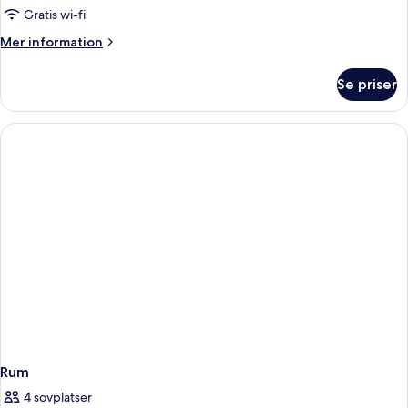
Gratis wi-fi
Mer
Mer information
information
om
Se priser
Superior
tvåbäddsrum
Rum
4 sovplatser