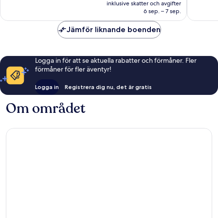
är
3 408 recensioner
inklusive skatter och avgifter
1 076 kr
6 sep. – 7 sep.
Jämför liknande boenden
Logga in för att se aktuella rabatter och förmåner. Fler
förmåner för fler äventyr!
Logga in
Registrera dig nu, det är gratis
Om området