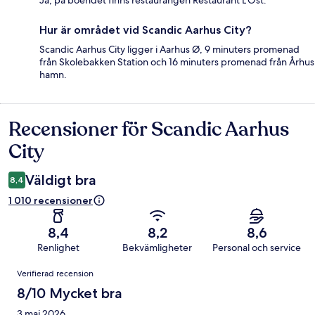
Ja, på boendet finns restaurangen Restaurant L'Ost.
Hur är området vid Scandic Aarhus City?
Scandic Aarhus City ligger i Aarhus Ø, 9 minuters promenad
från Skolebakken Station och 16 minuters promenad från Århus
hamn.
Recensioner för Scandic Aarhus
Recensioner
City
Väldigt bra
8,4
1 010 recensioner
8,4
8,2
8,6
Renlighet
Bekvämligheter
Personal och service
Recensioner
Verifierad recension
8/10 Mycket bra
3 maj 2026