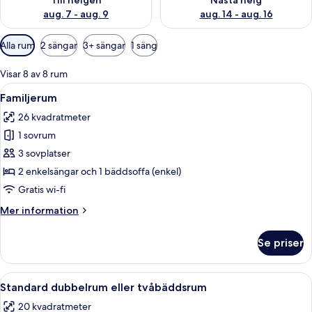
Till helgen
Nästa helg
aug. 7 - aug. 9
aug. 14 - aug. 16
Tillgängliga
Alla rum
2 sängar
3+ sängar
1 säng
filter
för
Visar 8 av 8 rum
rum
Öppna
Ett hotellrum med två sängar, ett skriv
6
Familjerum
alla
26 kvadratmeter
foton
1 sovrum
för
Familjerum
3 sovplatser
2 enkelsängar och 1 bäddsoffa (enkel)
Gratis wi-fi
Mer
Mer information
information
om
Se priser
Familjerum
Öppna
Ett hotellrum med en säng, ett skrivbor
8
Standard dubbelrum eller tvåbäddsrum
alla
20 kvadratmeter
foton