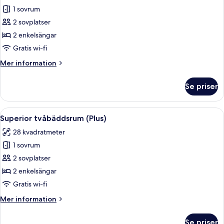
1 sovrum
för
Standard
2 sovplatser
dubbelrum
2 enkelsängar
eller
Gratis wi-fi
tvåbäddsrum
Mer
Mer information
information
om
Se priser
Standard
dubbelrum
eller
Öppna
Ett hotellrum med två sängar, ett skriv
9
tvåbäddsrum
Superior tvåbäddsrum (Plus)
alla
28 kvadratmeter
foton
1 sovrum
för
Superior
2 sovplatser
tvåbäddsrum
2 enkelsängar
(Plus)
Gratis wi-fi
Mer
Mer information
information
om
Se priser