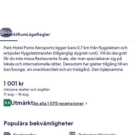
Aeroporto
regående
Nästa
43+
Översikt
Rum
Läge
Regler
Park Hotel Porto Aeroporto ligger bara 0,7 km från flygplatsen och
erbjuder flygplatstransfer (tillgänglig dygnet runt). Vill du äta gott
får du inte missa Restaurante Scala, där man specialiserar sig på
lokala och internationella rätter. Dessutom har gäster tillgång till en
bar/lounge, en snackbar/deli och en trädgård. Den hjälpsamma
personalen och läget brukar uppskattas av våra resenärer.
Kollektivtrafik finns i närheten. Till Botica station tar det 3 minuter att
Det
1 001 kr
gå och till Aeroporto station är det 6 minuter.
nuvarande
inklusive skatter och avgifter
priset
17 aug. – 18 aug.
Frukostbuffé varje dag mot avgift
är
Recensioner
Utmärkt
8,8
Se alla 1 075 recensioner
1 001 kr
8,8 av 10,
Populära bekvämligheter