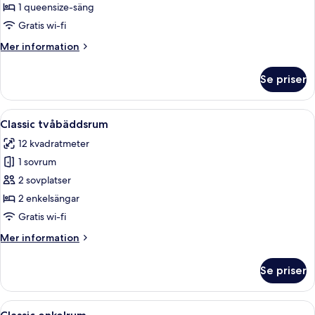
dubbelrum
1 queensize-säng
Gratis wi-fi
Mer
Mer information
information
om
Se priser
Classic
dubbelrum
Öppna
Ett hotellrum med två sängar, ett skriv
7
Classic tvåbäddsrum
alla
12 kvadratmeter
foton
1 sovrum
för
Classic
2 sovplatser
tvåbäddsrum
2 enkelsängar
Gratis wi-fi
Mer
Mer information
information
om
Se priser
Classic
tvåbäddsrum
Öppna
Ett hotellrum med en säng, ett skrivbo
7