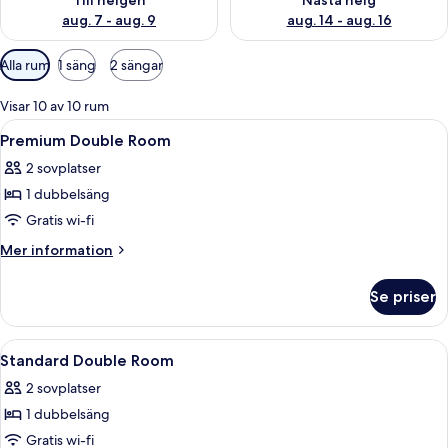
Till helgen
Nästa helg
aug. 7 - aug. 9
aug. 14 - aug. 16
Tillgängliga
Alla rum
1 säng
2 sängar
filter
för
Visar 10 av 10 rum
rum
Öppna
Ett hotellrum med en säng, ett nattdu
6
Premium Double Room
alla
2 sovplatser
foton
1 dubbelsäng
för
Premium
Gratis wi-fi
Double
Mer
Mer information
Room
information
om
Se priser
Premium
Double
Room
Öppna
Ett hotellrum med två sängar, en tv s
16
Standard Double Room
alla
2 sovplatser
foton
1 dubbelsäng
för
Standard
Gratis wi-fi