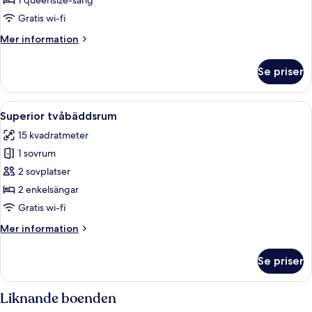
1 queensize-säng
Gratis wi-fi
Mer
Mer information
information
om
Se priser
Superior
dubbelrum
Öppna
Ett hotellrum med en säng, ett skrivb
7
Superior tvåbäddsrum
alla
15 kvadratmeter
foton
1 sovrum
för
Superior
2 sovplatser
tvåbäddsrum
2 enkelsängar
Gratis wi-fi
Mer
Mer information
information
om
Se priser
Superior
tvåbäddsrum
Liknande boenden