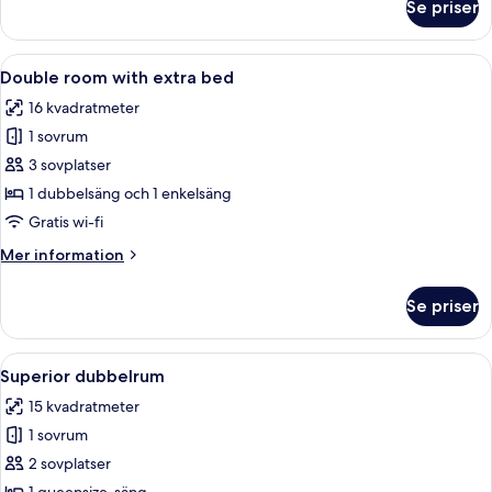
Se priser
Premium
dubbelrum
Öppna
Ett hotellrum med två sängar, ett säng
7
Double room with extra bed
alla
16 kvadratmeter
foton
1 sovrum
för
Double
3 sovplatser
room
1 dubbelsäng och 1 enkelsäng
with
Gratis wi-fi
extra
Mer
Mer information
bed
information
om
Se priser
Double
room
with
Öppna
Ett hotellrum med en säng, ett nattduk
7
extra
Superior dubbelrum
alla
bed
15 kvadratmeter
foton
1 sovrum
för
Superior
2 sovplatser
dubbelrum