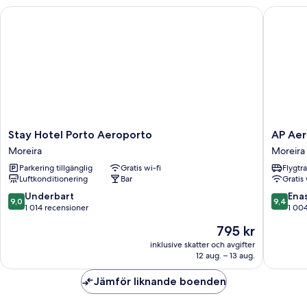
Stay Hotel Porto Aeroporto
AP Aero
Stay
AP
Stay Hotel Porto Aeroporto
AP Aer
Hotel
Aeropor
Moreira
Moreira
Porto
Porto
Parkering tillgänglig
Gratis wi-fi
Flygtr
Aeroporto
Moreira
Luftkonditionering
Bar
Gratis 
Moreira
9.0
9.4
Underbart
Ena
9,0
9,4
av
av
1 014 recensioner
1 00
10,
10,
Priset
795 kr
Underbart,
Enaståe
är
1 014 recensioner
1 004 re
inklusive skatter och avgifter
795 kr
12 aug. – 13 aug.
Jämför liknande boenden