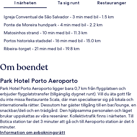
I närheten
Ta sig runt
Restauranger
Igreja Conventual de São Salvador
- 3 min med bil
- 1.5 km
Ponte de Moreira hundpark
- 4 min med bil
- 2.2 km
Matosinhos strand
- 10 min med bil
- 11.3 km
Portos historiska stadsdel
- 16 min med bil
- 15.0 km
Ribeira-torget
- 21 min med bil
- 19.8 km
Om boendet
Park Hotel Porto Aeroporto
Park Hotel Porto Aeroporto ligger bara 0,7 km från flygplatsen och
erbjuder flygplatstransfer (tillgänglig dygnet runt). Vill du äta gott får
du inte missa Restaurante Scala, där man specialiserar sig på lokala och
internationella rätter. Dessutom har gäster tillgång till en bar/lounge, en
snackbar/deli och en trädgård. Den hjälpsamma personalen och läget
brukar uppskattas av våra resenärer. Kollektivtrafik finns i närheten. Till
Botica station tar det 3 minuter att gå och till Aeroporto station är det 6
minuter.
Information om avbokningsrätt