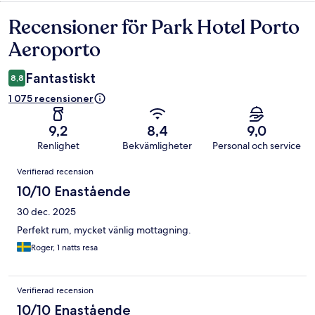
Recensioner för Park Hotel Porto
Recensioner
Aeroporto
Fantastiskt
8,8
1 075 recensioner
9,2
8,4
9,0
Renlighet
Bekvämligheter
Personal och service
Recensioner
Verifierad recension
10/10 Enastående
30 dec. 2025
Perfekt rum, mycket vänlig mottagning.
Roger, 1 natts resa
Verifierad recension
10/10 Enastående