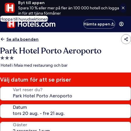
Byt till appen
Spara 10 % eller mer på fler än 100 000 hotell och logga
in för att tjäna förmåner
Hoppa till huvudsektionen
Hämta appen
Se alla boenden
Park Hotel Porto Aeroporto
3.0-
stjärnigt
Hotell i Maia med restaurang och bar
boende
Välj datum för att se priser
Vart reser du?
Datum
Gäster