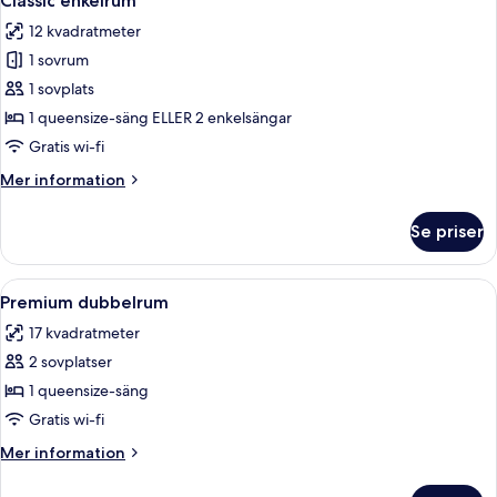
Classic enkelrum
alla
12 kvadratmeter
foton
1 sovrum
för
Classic
1 sovplats
enkelrum
1 queensize-säng ELLER 2 enkelsängar
Gratis wi-fi
Mer
Mer information
information
om
Se priser
Classic
enkelrum
Öppna
Ett hotellrum med en säng, sängbord, e
10
Premium dubbelrum
alla
17 kvadratmeter
foton
2 sovplatser
för
Premium
1 queensize-säng
dubbelrum
Gratis wi-fi
Mer
Mer information
information
om