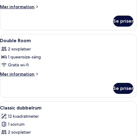
Double
Mer
Mer information
Room
information
om
Se priser
Standard
Double
Room
Öppna
Ett hotellrum med en säng, ett nattdu
6
Double Room
alla
2 sovplatser
foton
1 queensize-säng
för
Double
Gratis wi-fi
Room
Mer
Mer information
information
om
Se priser
Double
Room
Öppna
Ett hotellrum med en säng, ett skrivbo
7
Classic dubbelrum
alla
12 kvadratmeter
foton
1 sovrum
för
Classic
2 sovplatser