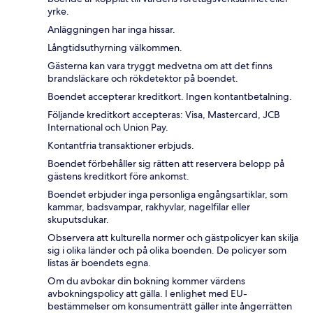
yrke.
Anläggningen har inga hissar.
Långtidsuthyrning välkommen.
Gästerna kan vara tryggt medvetna om att det finns
brandsläckare och rökdetektor på boendet.
Boendet accepterar kreditkort. Ingen kontantbetalning.
Följande kreditkort accepteras: Visa, Mastercard, JCB
International och Union Pay.
Kontantfria transaktioner erbjuds.
Boendet förbehåller sig rätten att reservera belopp på
gästens kreditkort före ankomst.
Boendet erbjuder inga personliga engångsartiklar, som
kammar, badsvampar, rakhyvlar, nagelfilar eller
skuputsdukar.
Observera att kulturella normer och gästpolicyer kan skilja
sig i olika länder och på olika boenden. De policyer som
listas är boendets egna.
Om du avbokar din bokning kommer värdens
avbokningspolicy att gälla. I enlighet med EU-
bestämmelser om konsumenträtt gäller inte ångerrätten