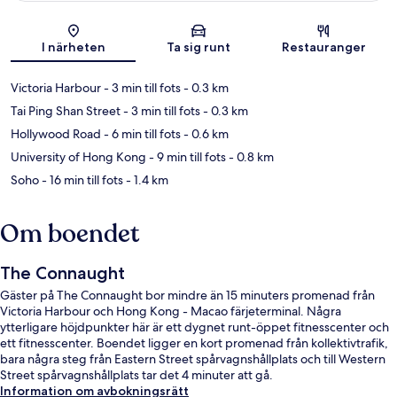
Karta
I närheten
Ta sig runt
Restauranger
Victoria Harbour
- 3 min till fots
- 0.3 km
Tai Ping Shan Street
- 3 min till fots
- 0.3 km
Hollywood Road
- 6 min till fots
- 0.6 km
University of Hong Kong
- 9 min till fots
- 0.8 km
Soho
- 16 min till fots
- 1.4 km
Om boendet
The Connaught
Gäster på The Connaught bor mindre än 15 minuters promenad från
Victoria Harbour och Hong Kong - Macao färjeterminal. Några
ytterligare höjdpunkter här är ett dygnet runt-öppet fitnesscenter och
ett fitnesscenter. Boendet ligger en kort promenad från kollektivtrafik,
bara några steg från Eastern Street spårvagnshållplats och till Western
Street spårvagnshållplats tar det 4 minuter att gå.
Information om avbokningsrätt