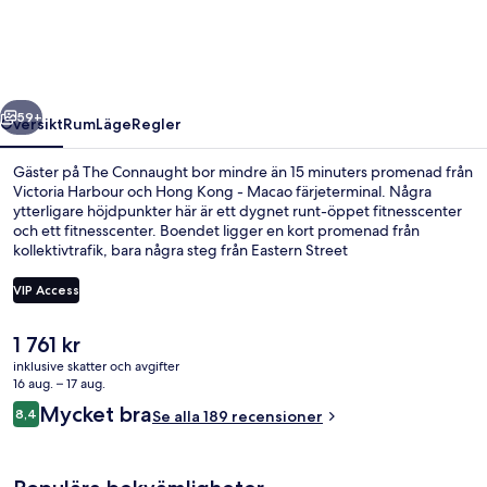
regående
Nästa
59+
Översikt
Rum
Läge
Regler
Gäster på The Connaught bor mindre än 15 minuters promenad från
Victoria Harbour och Hong Kong - Macao färjeterminal. Några
ytterligare höjdpunkter här är ett dygnet runt-öppet fitnesscenter
och ett fitnesscenter. Boendet ligger en kort promenad från
kollektivtrafik, bara några steg från Eastern Street
spårvagnshållplats och till Western Street spårvagnshållplats tar det
4 minuter att gå.
VIP Access
Det
1 761 kr
Svit Panoramic - 1 dubbelsäng - icke-
nuvarande
inklusive skatter och avgifter
priset
16 aug. – 17 aug.
är
Recensioner
Mycket bra
8,4
Se alla 189 recensioner
1 761 kr
8,4 av 10,