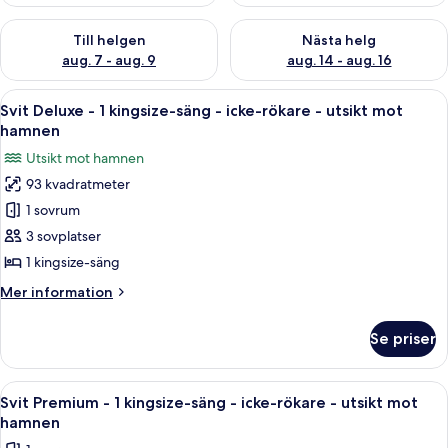
Kontrollera tillgängligheten för den här helgen aug. 7 - aug. 9
Kontrollera tillgängligheten fö
Till helgen
Nästa helg
aug. 7 - aug. 9
aug. 14 - aug. 16
Öppna
Ett modernt rum med stora fönster so
15
Svit Deluxe - 1 kingsize-säng - icke-rökare - utsikt mot
alla
hamnen
foton
Utsikt mot hamnen
för
93 kvadratmeter
Svit
1 sovrum
Deluxe
-
3 sovplatser
1
1 kingsize-säng
kingsize-
Mer
Mer information
säng
information
-
om
Se priser
Svit
icke-
Deluxe
rökare
-
Öppna
Svit Premium - 1 kingsize-säng - icke
-
11
1
Svit Premium - 1 kingsize-säng - icke-rökare - utsikt mot
alla
kingsize-
utsikt
hamnen
säng
foton
mot