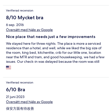
definitely stay here again.
Verifierad recension
8/10 Mycket bra
6 sep. 2016
Översätt med hjälp av Google
Nice place that needs just a few improvements
We stayed here for three nights. The place is more a serviced
residence than a hotel, and well, while we liked the big size of
the room, king bed, kitchentte, crib for our little one, location
near the MTR and tram, and good housekeeping, we had a few
issues. Our check-in was delayed because the room was still
being cleaned, one of the male receptionists was really rude
with HORRIBLE English I could barely understand, the power
sockets were the HK standard and so I had to use an adapter
provided by the front desk and the bathroom sink leaked (it got
Verifierad recension
fixed fast). Would we stay here again? I think so but well, it could
use a bit of improvement
6/10 Bra
21 juni 2023
Översätt med hjälp av Google
保安方面有待改善