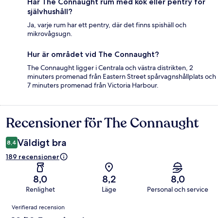
Har The Connaught rum med kök eller pentry för
självhushåll?
Ja, varje rum har ett pentry, där det finns spishäll och
mikrovågsugn.
Hur är området vid The Connaught?
The Connaught ligger i Centrala och västra distrikten, 2
minuters promenad från Eastern Street spårvagnshållplats och
7 minuters promenad från Victoria Harbour.
Recensioner för The Connaught
Recensioner
Väldigt bra
8,4
189 recensioner
8,0
8,2
8,0
Renlighet
Läge
Personal och service
Recensioner
Verifierad recension