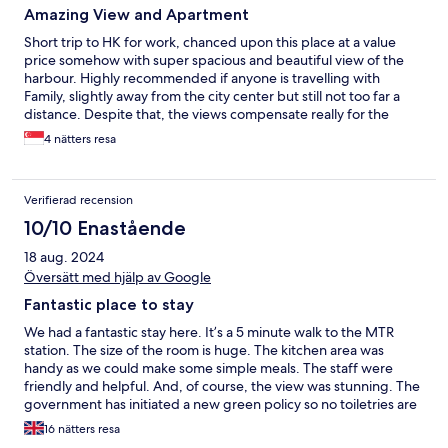
Amazing View and Apartment
Short trip to HK for work, chanced upon this place at a value
price somehow with super spacious and beautiful view of the
harbour. Highly recommended if anyone is travelling with
Family, slightly away from the city center but still not too far a
distance. Despite that, the views compensate really for the
need to travel 😍 I hope somehow I will get another attractive
4 nätters resa
pricing once again, will definitely stay again... We checked out
and left something, they actually called and texted to ask if they
can offer to send the items to us. Such hospitality!
Verifierad recension
10/10 Enastående
18 aug. 2024
Översätt med hjälp av Google
Fantastic place to stay
We had a fantastic stay here. It’s a 5 minute walk to the MTR
station. The size of the room is huge. The kitchen area was
handy as we could make some simple meals. The staff were
friendly and helpful. And, of course, the view was stunning. The
government has initiated a new green policy so no toiletries are
provided, although you do have the option to purchase some at
16 nätters resa
the front desk or at nearby shops. No complaints at all. We will