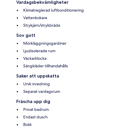
Vardagsbekvämligheter
Klimatreglerad luftkonditionering
Vattenkokare
Strykjärn/strykbräda
Sov gott
Mörkläggningsgardiner
Ljudisolerade rum
Väckarklocka
Sängkläder tillhandahålls
Saker att uppskatta
Unik inredning
Separat vardagsrum
Fräscha upp dig
Privat badrum
Endast dusch
Bidé