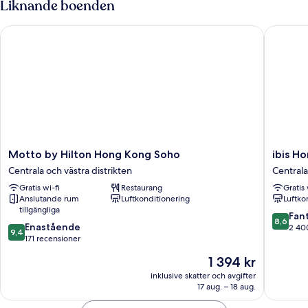
Liknande boenden
1
rökare
dubbelsäng
-
Motto by Hilton Hong Kong Soho
ibis Hon
-
utsikt
icke-
mot
rökare
-
hamnen
utsikt
mot
hamnen
Motto
ibis
Motto by Hilton Hong Kong Soho
ibis H
by
Hong
Centrala och västra distrikten
Centrala
Hilton
Kong
Gratis wi-fi
Restaurang
Gratis 
Hong
Central
Anslutande rum
Luftkonditionering
Luftko
Kong
And
tillgängliga
Soho
Sheung
8.6
Fant
8,6
9.4
Centrala
Enastående
Wan
av
2 40
9,4
av
och
171 recensioner
Centrala
10,
10,
västra
och
Fantastis
Priset
1 394 kr
Enastående,
distrikten
västra
2 400 r
är
171 recensioner
inklusive skatter och avgifter
distrikt
1 394 kr
17 aug. – 18 aug.