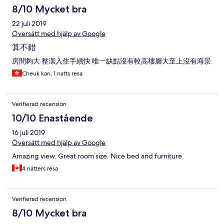
8/10 Mycket bra
22 juli 2019
Översätt med hjälp av Google
算不錯
房間夠大 整潔入住手續快 唯一缺點沒有較高樓層大至上沒有海景
Cheuk kan, 1 natts resa
Verifierad recension
10/10 Enastående
16 juli 2019
Översätt med hjälp av Google
Amazing view. Great room size. Nice bed and furniture.
4 nätters resa
Verifierad recension
8/10 Mycket bra