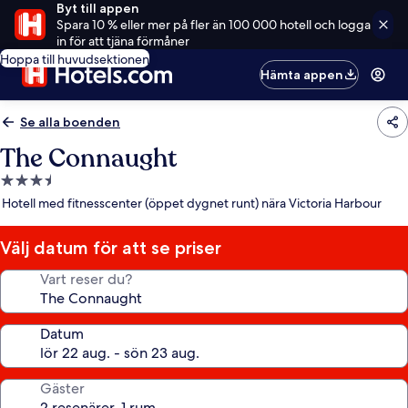
Byt till appen
Spara 10 % eller mer på fler än 100 000 hotell och logga
in för att tjäna förmåner
Hoppa till huvudsektionen
Hämta appen
Se alla boenden
The Connaught
3.5-
stjärnigt
Hotell med fitnesscenter (öppet dygnet runt) nära Victoria Harbour
boende
Välj datum för att se priser
Vart reser du?
Datum
Gäster