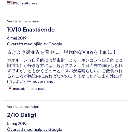
very close by and maybe that smell just overpowers.
RW, 1 natts resa
Verifierad recension
10/10 Enastående
6 maj 2019
Översätt med hjälp av Google
古きよき街並みを背中に、現代的なViewを正面に！
カオルーン（自分的には新市街）より、ホンコン（自分的には
旧市街）が好きな方には、超おススメ。半日滞在で満喫しきれ
ずですが、ともかくビューとコスパが素晴らしい。ご飯食べれ
るところが施設内にあればなおのことよかったが…まあ外に行
けばよいから never mind。
masaaki, 1 natts resa
Verifierad recension
2/10 Dåligt
5 maj 2019
Översätt med hjälp av Google