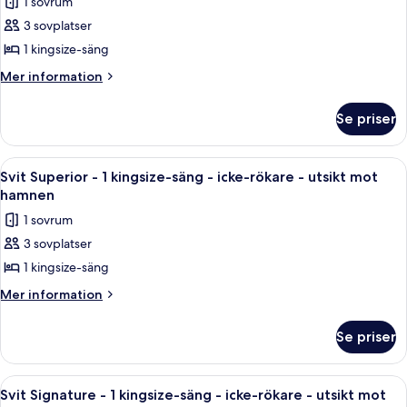
1 sovrum
-
för
hamnen
icke-
3 sovplatser
Svit
rökare
1 kingsize-säng
Premium
-
utsikt
-
Mer
Mer information
mot
information
1
hamnen
om
kingsize-
Se priser
Svit
säng
Premium
-
-
Öppna
Svit Superior - 1 kingsize-säng - icke
3
1
icke-
Svit Superior - 1 kingsize-säng - icke-rökare - utsikt mot
alla
kingsize-
hamnen
rökare
säng
foton
-
1 sovrum
-
för
utsikt
icke-
3 sovplatser
Svit
rökare
mot
1 kingsize-säng
Superior
-
hamnen
utsikt
-
Mer
Mer information
mot
information
1
hamnen
om
kingsize-
Se priser
Svit
säng
Superior
-
-
Öppna
Ett modernt hotellrum med en stor säng
7
1
icke-
Svit Signature - 1 kingsize-säng - icke-rökare - utsikt mot
alla