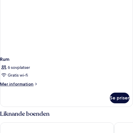
Rum
6 sovplatser
Gratis wi-fi
Mer
Mer information
information
om
Se priser
Rum
Liknande boenden
Hotel Villa Maria
Hotel Zi