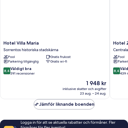
Hotel
Hotel
Hotel Villa Maria
Hotel 
Villa
Zi
Sorrentos historiska stadskärna
Centrala
Maria
Teresa
Pool
Gratis frukost
Pool
Sorrentos
Centrala
Parkering tillgänglig
Gratis wi-fi
Parkeri
historiska
Sorrent
stadskärna
8.4
8.4
Väldigt bra
Väld
8,4
8,4
av
av
391 recensioner
439 
10,
10,
Priset
1 948 kr
Väldigt
Väldigt
är
bra,
bra,
inklusive skatter och avgifter
1 948 kr
23 aug. – 24 aug.
391 recensioner
439 rec
Jämför liknande boenden
Logga in för att se aktuella rabatter och förmåner. Fler
förmåner för fler äventyr!