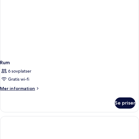
Rum
6 sovplatser
Gratis wi-fi
Mer
Mer information
information
om
Se priser
Rum