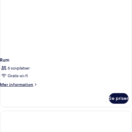
Rum
6 sovplatser
Gratis wi-fi
Mer
Mer information
information
om
Se priser
Rum