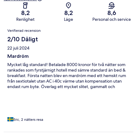
8,2
8,2
8,6
Renlighet
Läge
Personal och service
Recensioner
Verifierad recension
2/10 Dåligt
22 juli 2024
Mardröm
Mycket låg standard! Betalade 8000 kronor för två nätter som
rankades som fyrstjärnigt hotell med sämre standard än bed &
breakfast. Första natten blev en mardröm med ett hemskt rum
från sextiotalet utan AC i 40c värme utan kompensation utan
endast rum byte. Överlag ett mycket slitet, gammalt och
sunkigt hotell. Ej att rekommendera!
Eric, 2 nätters resa