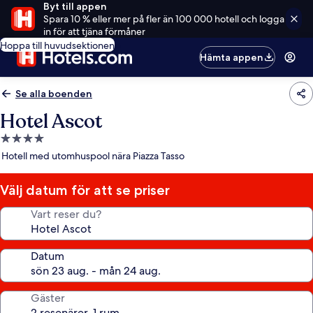
Byt till appen
Spara 10 % eller mer på fler än 100 000 hotell och logga
in för att tjäna förmåner
Hoppa till huvudsektionen
Hämta appen
Se alla boenden
Hotel Ascot
4.0-
stjärnigt
Hotell med utomhuspool nära Piazza Tasso
boende
Välj datum för att se priser
Vart reser du?
Datum
Gäster