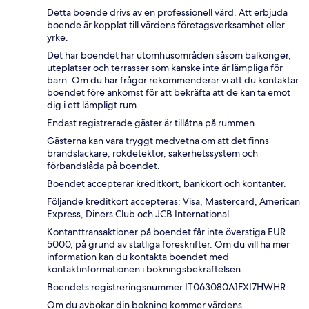
Detta boende drivs av en professionell värd. Att erbjuda
boende är kopplat till värdens företagsverksamhet eller
yrke.
Det här boendet har utomhusområden såsom balkonger,
uteplatser och terrasser som kanske inte är lämpliga för
barn. Om du har frågor rekommenderar vi att du kontaktar
boendet före ankomst för att bekräfta att de kan ta emot
dig i ett lämpligt rum.
Endast registrerade gäster är tillåtna på rummen.
Gästerna kan vara tryggt medvetna om att det finns
brandsläckare, rökdetektor, säkerhetssystem och
förbandslåda på boendet.
Boendet accepterar kreditkort, bankkort och kontanter.
Följande kreditkort accepteras: Visa, Mastercard, American
Express, Diners Club och JCB International.
Kontanttransaktioner på boendet får inte överstiga EUR
5000, på grund av statliga föreskrifter. Om du vill ha mer
information kan du kontakta boendet med
kontaktinformationen i bokningsbekräftelsen.
Boendets registreringsnummer IT063080A1FXI7HWHR
Om du avbokar din bokning kommer värdens