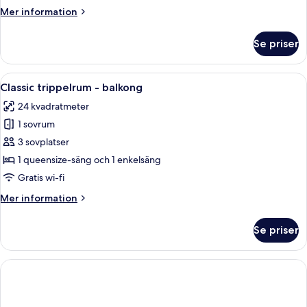
1
Mer
Mer information
person
information
-
om
Se priser
Classic
balkong
dubbelrum
för
Öppna
Ett sovrum med en säng, sängbord, en s
7
1
Classic trippelrum - balkong
alla
person
24 kvadratmeter
-
foton
balkong
1 sovrum
för
Classic
3 sovplatser
trippelrum
1 queensize-säng och 1 enkelsäng
-
Gratis wi-fi
balkong
Mer
Mer information
information
om
Se priser
Classic
trippelrum
-
balkong