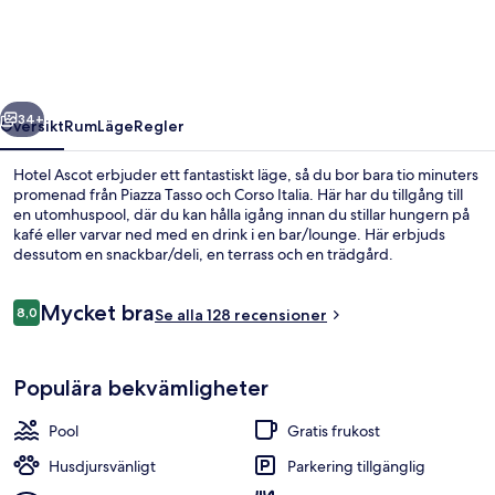
regående
Nästa
34+
Översikt
Rum
Läge
Regler
Hotel Ascot erbjuder ett fantastiskt läge, så du bor bara tio minuters
promenad från Piazza Tasso och Corso Italia. Här har du tillgång till
en utomhuspool, där du kan hålla igång innan du stillar hungern på
kafé eller varvar ned med en drink i en bar/lounge. Här erbjuds
dessutom en snackbar/deli, en terrass och en trädgård.
Recensioner
Mycket bra
8,0
Se alla 128 recensioner
8,0 av 10,
Balkong
Populära bekvämligheter
Pool
Gratis frukost
Husdjursvänligt
Parkering tillgänglig