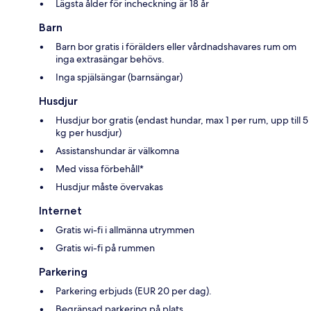
Lägsta ålder för incheckning är 18 år
Barn
Barn bor gratis i förälders eller vårdnadshavares rum om
inga extrasängar behövs.
Inga spjälsängar (barnsängar)
Husdjur
Husdjur bor gratis (endast hundar, max 1 per rum, upp till 5
kg per husdjur)
Assistanshundar är välkomna
Med vissa förbehåll*
Husdjur måste övervakas
Internet
Gratis wi-fi i allmänna utrymmen
Gratis wi-fi på rummen
Parkering
Parkering erbjuds (EUR 20 per dag).
Begränsad parkering på plats.