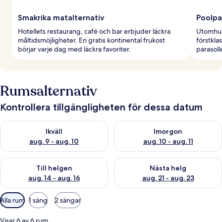
Smakrika matalternativ
Poolpa
Hotellets restaurang, café och bar erbjuder läckra
Utomhus
måltidsmöjligheter. En gratis kontinental frukost
förstkla
börjar varje dag med läckra favoriter.
parasoll
Rumsalternativ
Kontrollera tillgängligheten för dessa datum
Kontrollera tillgängligheten för ikväll aug. 9 - aug. 10
Kontrollera tillgängligheten fö
Ikväll
Imorgon
aug. 9 - aug. 10
aug. 10 - aug. 11
Kontrollera tillgängligheten för den här helgen aug. 14 - aug. 
Kontrollera tillgängligheten fö
Till helgen
Nästa helg
aug. 14 - aug. 16
aug. 21 - aug. 23
Tillgängliga
Alla rum
1 säng
2 sängar
filter
för
Visar 6 av 6 rum