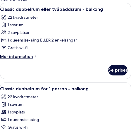
rum
Öppna
Ett hotellrum med en säng, ett nattduk
16
Classic dubbelrum eller tvåbäddsrum - balkong
alla
22 kvadratmeter
foton
1 sovrum
för
Classic
2 sovplatser
dubbelrum
1 queensize-säng ELLER 2 enkelsängar
eller
Gratis wi-fi
tvåbäddsrum
Mer
Mer information
-
information
balkong
om
Se priser
Classic
dubbelrum
eller
Öppna
Ett hotellrum med en säng, ett nattd
16
tvåbäddsrum
Classic dubbelrum för 1 person - balkong
alla
-
22 kvadratmeter
balkong
foton
1 sovrum
för
Classic
1 sovplats
dubbelrum
1 queensize-säng
för
Gratis wi-fi