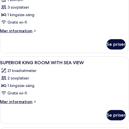
Superior
King
3 sovplatser
Room
1 kingsize-säng
with
Gratis wi-fi
Sea
Mer
Mer information
View
information
om
Se priser
Superior
King
Room
Öppna
Minibar, värdeförvaringsskåp på rumm
3
with
SUPERIOR KING ROOM WITH SEA VIEW
alla
Sea
21 kvadratmeter
View
foton
2 sovplatser
för
SUPERIOR
1 kingsize-säng
KING
Gratis wi-fi
ROOM
Mer
Mer information
WITH
information
SEA
om
Se priser
SUPERIOR
VIEW
KING
ROOM