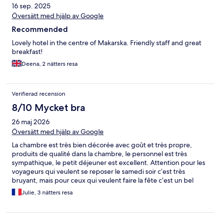
16 sep. 2025
Översätt med hjälp av Google
Recommended
Lovely hotel in the centre of Makarska. Friendly staff and great
breakfast!
Deena, 2 nätters resa
Verifierad recension
8/10 Mycket bra
26 maj 2026
Översätt med hjälp av Google
La chambre est très bien décorée avec goût et très propre,
produits de qualité dans la chambre, le personnel est très
sympathique, le petit déjeuner est excellent. Attention pour les
voyageurs qui veulent se reposer le samedi soir c’est très
bruyant, mais pour ceux qui veulent faire la fête c’est un bel
endroit pour le samedi soir. très bel hôtel, places de parking
Julie, 3 nätters resa
payantes être maladeseulement la semaine en face de l’hôtel