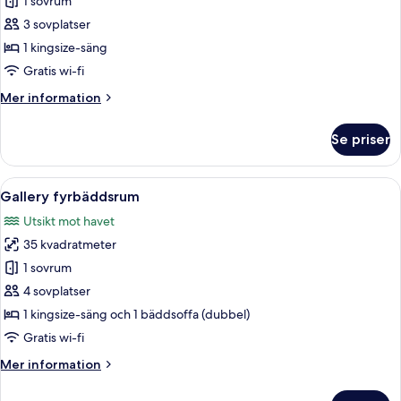
Superior
1 sovrum
dubbelrum
3 sovplatser
1 kingsize-säng
Gratis wi-fi
Mer
Mer information
information
om
Se priser
Superior
dubbelrum
Öppna
En terrass med ett bubbelbad, solstola
12
Gallery fyrbäddsrum
alla
Utsikt mot havet
foton
35 kvadratmeter
för
Gallery
1 sovrum
fyrbäddsrum
4 sovplatser
1 kingsize-säng och 1 bäddsoffa (dubbel)
Gratis wi-fi
Mer
Mer information
information
om