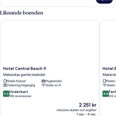
Standard
double
room
Liknande boenden
Hotel Central Beach 9
Hotel Bi
Hotel
Hotel
Hotel Central Beach 9
Hotel 
Central
Biokovo
Makarskas gamla stadsdel
Makarsk
Beach
Makarsk
Gratis frukost
Flygtransfer
Gratis 
9
gamla
Parkering tillgänglig
Gratis wi-fi
Gratis 
Makarskas
stadsdel
gamla
9.2
8.8
Underbart
Fant
9,2
8,8
stadsdel
av
av
155 recensioner
212 
10,
10,
Priset
2 251 kr
Underbart,
Fantastis
är
155 recensioner
212 rece
inklusive skatter och avgifter
2 251 kr
7 sep. – 8 sep.