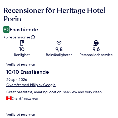
Recensioner för Heritage Hotel
Recensioner
Porin
Enastående
9,6
75 recensioner
10
9,8
9,6
Renlighet
Bekvämligheter
Personal och service
Recensioner
Verifierad recension
10/10 Enastående
29 apr. 2026
Översätt med hjälp av Google
Great breakfast, amazing location, sea view and very clean.
Cheryl, 1 natts resa
Verifierad recension