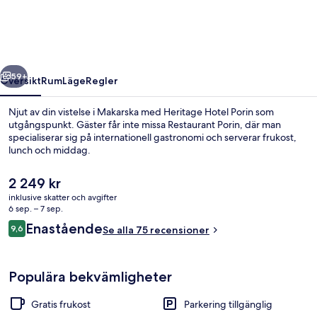
regående
Nästa
59+
Översikt
Rum
Läge
Regler
Njut av din vistelse i Makarska med Heritage Hotel Porin som
utgångspunkt. Gäster får inte missa Restaurant Porin, där man
specialiserar sig på internationell gastronomi och serverar frukost,
lunch och middag.
Det
2 249 kr
nuvarande
inklusive skatter och avgifter
priset
6 sep. – 7 sep.
är
Recensioner
Enastående
9,6
Gallery fyrbäddsrum | Terrass/Patio
Se alla 75 recensioner
2 249 kr
9,6 av 10,
Populära bekvämligheter
Gratis frukost
Parkering tillgänglig