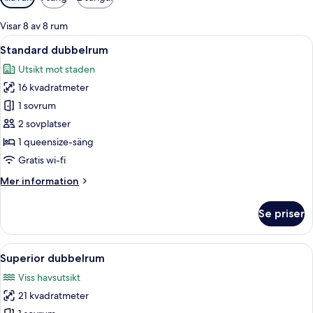
filter
för
Visar 8 av 8 rum
rum
Öppna
Ett hotell som heter ”HOTEL FORIN” me
8
Standard dubbelrum
alla
Utsikt mot staden
foton
16 kvadratmeter
för
Standard
1 sovrum
dubbelrum
2 sovplatser
1 queensize-säng
Gratis wi-fi
Mer
Mer information
information
om
Se priser
Standard
dubbelrum
Öppna
Ett hotellrum med en säng, ett skrivbo
9
Superior dubbelrum
alla
Viss havsutsikt
foton
21 kvadratmeter
för