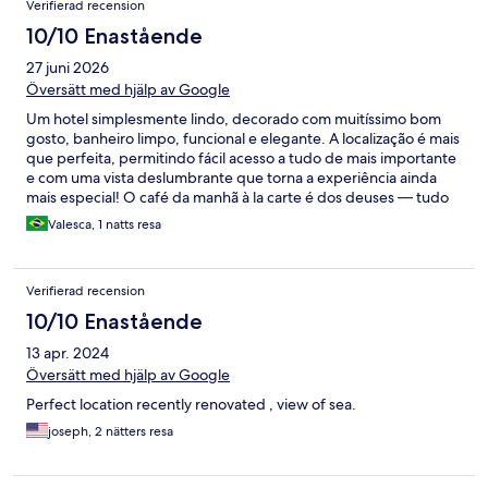
Verifierad recension
10/10 Enastående
27 juni 2026
Översätt med hjälp av Google
Um hotel simplesmente lindo, decorado com muitíssimo bom
gosto, banheiro limpo, funcional e elegante. A localização é mais
que perfeita, permitindo fácil acesso a tudo de mais importante
e com uma vista deslumbrante que torna a experiência ainda
mais especial! O café da manhã à la carte é dos deuses — tudo
impecável e delicioso! A equipe merece destaque à parte: Maya
Valesca, 1 natts resa
foi extremamente atenciosa, cordial e sempre disposta a
proporcionar a melhor experiência possível (um agradecimento
especial pelo prosecco em comemoração ao nosso aniversário
Verifierad recension
de casamento — foi um gesto encantador que fez toda a
diferença e deixou nossa estadia ainda mais inesquecível!).
10/10 Enastående
Makarska é incrível e aquele lugar pra onde ser quer voltar (e o
13 apr. 2024
hotel também!)
Översätt med hjälp av Google
Perfect location recently renovated , view of sea.
joseph, 2 nätters resa