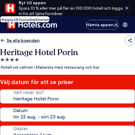
Byt till appen
Spara 10 % eller mer på fler än 100 000 hotell och logga
in för att tjäna förmåner
Hoppa till huvudsektionen
Hämta appen
Se alla boenden
Heritage Hotel Porin
4.0-
stjärnigt
Hotell vid vattnet i Makarska med restaurang och bar
boende
Välj datum för att se priser
Vart reser du?
Datum
Gäster