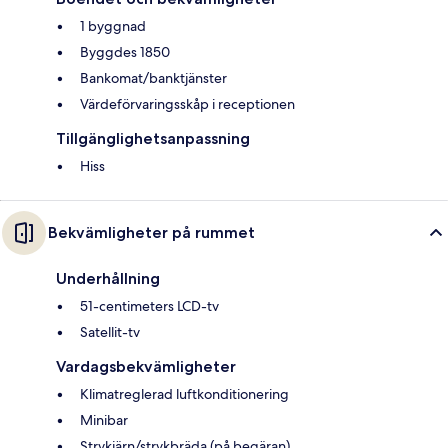
1 byggnad
Byggdes 1850
Bankomat/banktjänster
Värdeförvaringsskåp i receptionen
Tillgänglighetsanpassning
Hiss
Bekvämligheter på rummet
Underhållning
51-centimeters LCD-tv
Satellit-tv
Vardagsbekvämligheter
Klimatreglerad luftkonditionering
Minibar
Strykjärn/strykbräda (på begäran)