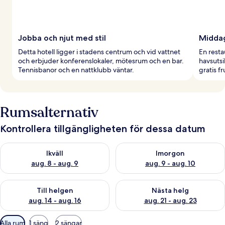
Jobba och njut med stil
Middag
Detta hotell ligger i stadens centrum och vid vattnet
En resta
och erbjuder konferenslokaler, mötesrum och en bar.
havsutsi
Tennisbanor och en nattklubb väntar.
gratis f
Rumsalternativ
Kontrollera tillgängligheten för dessa datum
Kontrollera tillgängligheten för ikväll aug. 8 - aug. 9
Kontrollera tillgängligheten f
Ikväll
Imorgon
aug. 8 - aug. 9
aug. 9 - aug. 10
Kontrollera tillgängligheten för den här helgen aug. 14 - aug. 
Kontrollera tillgängligheten fö
Till helgen
Nästa helg
aug. 14 - aug. 16
aug. 21 - aug. 23
Tillgängliga
Alla rum
1 säng
2 sängar