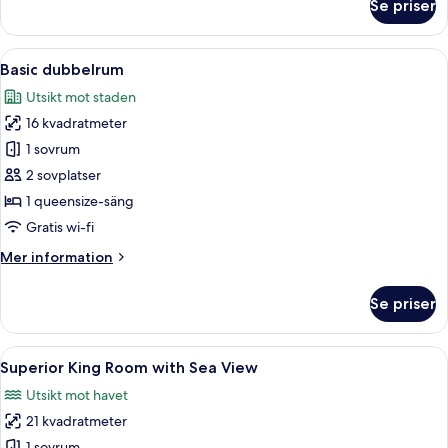
Se priser
Gallery
fyrbäddsrum
Öppna
Ett hotellrum med en säng, ett skrivbor
6
Basic dubbelrum
alla
Utsikt mot staden
foton
16 kvadratmeter
för
Basic
1 sovrum
dubbelrum
2 sovplatser
1 queensize-säng
Gratis wi-fi
Mer
Mer information
information
om
Se priser
Basic
dubbelrum
Öppna
Ett hotellrum med en säng, ett skrivbor
7
Superior King Room with Sea View
alla
Utsikt mot havet
foton
21 kvadratmeter
för
1 sovrum