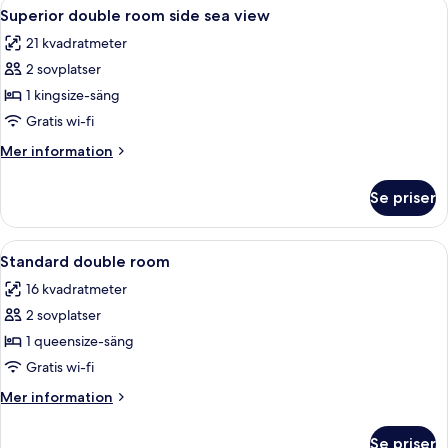
Öppna
Minibar, värdeförvaringsskåp på rumm
11
WITH
Superior double room side sea view
alla
SEA
21 kvadratmeter
VIEW
foton
2 sovplatser
för
Superior
1 kingsize-säng
double
Gratis wi-fi
room
Mer
Mer information
side
information
sea
om
Se priser
Superior
view
double
room
Öppna
Minibar, värdeförvaringsskåp på rumm
5
side
Standard double room
alla
sea
16 kvadratmeter
view
foton
2 sovplatser
för
Standard
1 queensize-säng
double
Gratis wi-fi
room
Mer
Mer information
information
om
Se priser