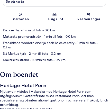
Se på karta
Karta
I närheten
Ta sig runt
Restauranger
Kacicev Trg
- 1 min till fots
- 0.0 km
Makarska promenadstråk
- 1 min till fots
- 0.0 km
Fransiskanerbrodern Andrija Kacic Miosics staty
- 1 min till fots
-
0.1 km
S:t Markus kyrk
- 2 min till fots
- 0.2 km
Makarskas strand
- 10 min till fots
- 0.9 km
Om boendet
Heritage Hotel Porin
Njut av din vistelse i Makarska med Heritage Hotel Porin som
utgångspunkt. Gäster får inte missa Restaurant Porin, där man
specialiserar sig på internationell gastronomi och serverar frukost, lunch
och middag.
Information om avbokningsrätt