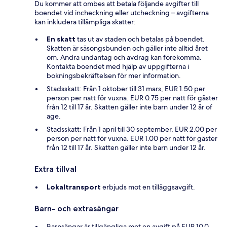
Du kommer att ombes att betala följande avgifter till
boendet vid incheckning eller utcheckning – avgifterna
kan inkludera tillämpliga skatter:
En skatt
tas ut av staden och betalas på boendet.
Skatten är säsongsbunden och gäller inte alltid året
om. Andra undantag och avdrag kan förekomma.
Kontakta boendet med hjälp av uppgifterna i
bokningsbekräftelsen för mer information.
Stadsskatt: Från 1 oktober till 31 mars, EUR 1.50 per
person per natt för vuxna. EUR 0.75 per natt för gäster
från 12 till 17 år. Skatten gäller inte barn under 12 år of
age.
Stadsskatt: Från 1 april till 30 september, EUR 2.00 per
person per natt för vuxna. EUR 1.00 per natt för gäster
från 12 till 17 år. Skatten gäller inte barn under 12 år.
Extra tillval
Lokaltransport
erbjuds mot en tilläggsavgift.
Barn- och extrasängar
Barnsängar är tillgängliga mot en avgift på EUR 10.0