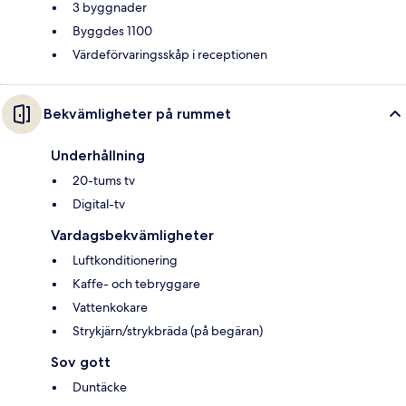
3 byggnader
Byggdes 1100
Värdeförvaringsskåp i receptionen
Bekvämligheter på rummet
Underhållning
20-tums tv
Digital-tv
Vardagsbekvämligheter
Luftkonditionering
Kaffe- och tebryggare
Vattenkokare
Strykjärn/strykbräda (på begäran)
Sov gott
Duntäcke