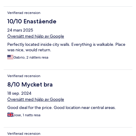
unfriendly woman at the hotel told us that we were not allowed
to park there did we find out our error. This hotel needs to send
Verifierad recension
a message to every guest (especially non-Italians) telling them
the situation and where they can park. Another hotel in Florence
10/10 Enastående
sent this message to us with full details on how to navigate this
24 mars 2025
aituation and asking for our license plate. I am sure that we will
be fined for our error and have to pay perhaps 100s of Euros.
Översätt med hjälp av Google
Perhaps this review will force them to change their practice.
Perfectly located inside city walls. Everything is walkable. Place
Otherwise I would be fine staying here again.
was nice, would return.
Gabrio, 2 nätters resa
Verifierad recension
8/10 Mycket bra
18 sep. 2024
Översätt med hjälp av Google
Good deal for the price. Good location near central areas.
Jose, 1 natts resa
Verifierad recension