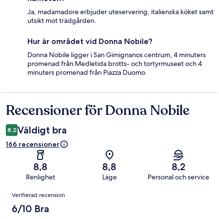
Ja, madamadore erbjuder uteservering, italienska köket samt
utsikt mot trädgården.
Hur är området vid Donna Nobile?
Donna Nobile ligger i San Gimignanos centrum, 4 minuters
promenad från Medletida brotts- och tortyrmuseet och 4
minuters promenad från Piazza Duomo.
Recensioner för Donna Nobile
Recensioner
Väldigt bra
8,2
166 recensioner
8,8
8,8
8,2
Renlighet
Läge
Personal och service
Recensioner
Verifierad recension
6/10 Bra