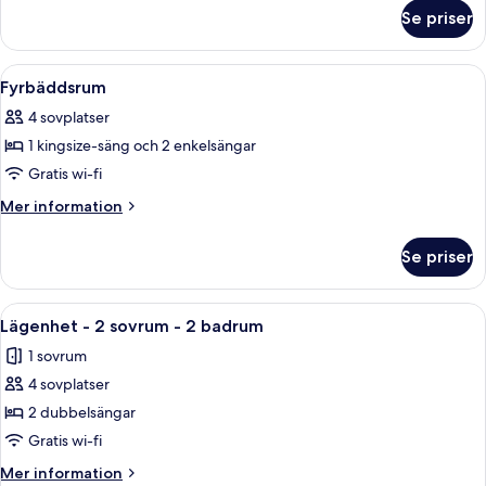
om
Se priser
Comfort
trippelrum
Öppna
Duntäcken, Select Comfort-madrasse
5
Fyrbäddsrum
alla
4 sovplatser
foton
1 kingsize-säng och 2 enkelsängar
för
Fyrbäddsrum
Gratis wi-fi
Mer
Mer information
information
om
Se priser
Fyrbäddsrum
Öppna
Ett sovrum med en säng, ett skrivbord i
9
Lägenhet - 2 sovrum - 2 badrum
alla
1 sovrum
foton
4 sovplatser
för
Lägenhet
2 dubbelsängar
-
Gratis wi-fi
2
Mer
Mer information