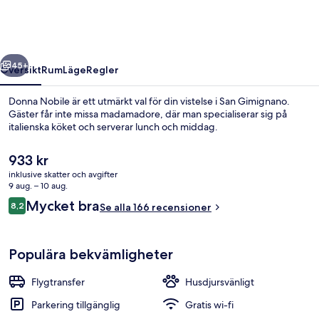
regående
Nästa
45+
Översikt
Rum
Läge
Regler
Donna Nobile är ett utmärkt val för din vistelse i San Gimignano.
Gäster får inte missa madamadore, där man specialiserar sig på
italienska köket och serverar lunch och middag.
Det
933 kr
nuvarande
inklusive skatter och avgifter
priset
9 aug. – 10 aug.
är
Recensioner
Mycket bra
8,2
Se alla 166 recensioner
933 kr
8,2 av 10,
Veranda
Populära bekvämligheter
Flygtransfer
Husdjursvänligt
Parkering tillgänglig
Gratis wi-fi