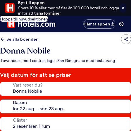
Byt till appen
Spara 10 % eller mer på fler än 100 000 hotell och logga
in för att tjäna förmåner
Hoppa till huvudsektionen
Hämta appen
Se alla boenden
Donna Nobile
Townhouse med centralt läge i San Gimignano med restaurang
Välj datum för att se priser
Vart reser du?
Datum
Gäster