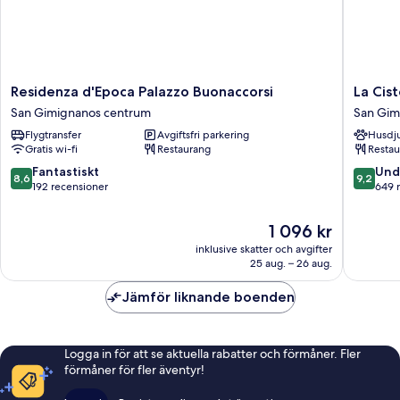
Residenza
La
Residenza d'Epoca Palazzo Buonaccorsi
La Cis
d'Epoca
Cisterna
San Gimignanos centrum
San Gim
Palazzo
San
Flygtransfer
Avgiftsfri parkering
Husdju
Buonaccorsi
Gimigna
Gratis wi-fi
Restaurang
Restau
San
centrum
Gimignanos
8.6
9.2
Fantastiskt
Und
8,6
9,2
centrum
av
av
192 recensioner
649 
10,
10,
Fantastiskt,
Underba
Priset
1 096 kr
192 recensioner
649 rec
är
inklusive skatter och avgifter
1 096 kr
25 aug. – 26 aug.
Jämför liknande boenden
Logga in för att se aktuella rabatter och förmåner. Fler
förmåner för fler äventyr!