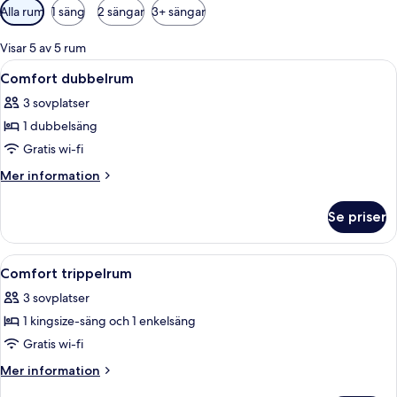
Tillgängliga
Alla rum
1 säng
2 sängar
3+ sängar
filter
för
Visar 5 av 5 rum
rum
Öppna
Ett sovrum med en säng, ett skrivbord i
19
Comfort dubbelrum
alla
3 sovplatser
foton
1 dubbelsäng
för
Comfort
Gratis wi-fi
dubbelrum
Mer
Mer information
information
om
Se priser
Comfort
dubbelrum
Öppna
Duntäcken, Select Comfort-madrasse
10
Comfort trippelrum
alla
3 sovplatser
foton
1 kingsize-säng och 1 enkelsäng
för
Comfort
Gratis wi-fi
trippelrum
Mer
Mer information
information