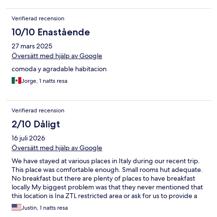
Verifierad recension
10/10 Enastående
27 mars 2025
Översätt med hjälp av Google
comoda y agradable habitacion
Jorge, 1 natts resa
Verifierad recension
2/10 Dåligt
16 juli 2026
Översätt med hjälp av Google
We have stayed at various places in Italy during our recent trip.
This place was comfortable enough. Small rooms hut adequate.
No breakfast but there are plenty of places to have breakfast
locally My biggest problem was that they never mentioned that
this location is Ina ZTL restricted area or ask for us to provide a
license plate to register. So without knowing anything we just
Justin, 1 natts resa
drove up to the front and unpacked. It was only after a rather