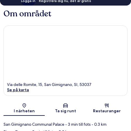
Logga in
Registrera dig nu, det är gratis
Om området
Via delle Romite, 15, San Gimignano, SI, 53037
Se på karta
Karta
I närheten
Ta sig runt
Restauranger
San Gimignano Communal Palace
- 3 min till fots
- 0.3 km