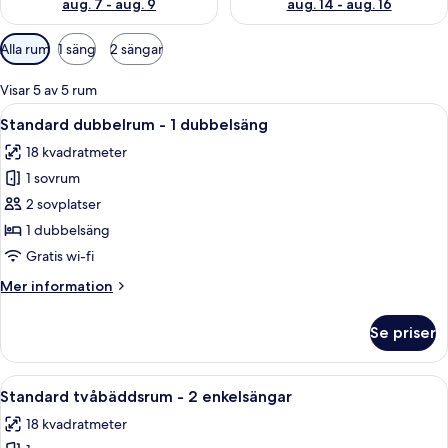
aug. 7 - aug. 9
aug. 14 - aug. 16
Tillgängliga
Alla rum
1 säng
2 sängar
filter
för
Visar 5 av 5 rum
rum
Öppna
Ett badrum med ett vitt handfat, en 
7
Standard dubbelrum - 1 dubbelsäng
alla
18 kvadratmeter
foton
1 sovrum
för
Standard
2 sovplatser
dubbelrum
1 dubbelsäng
-
Gratis wi-fi
1
Mer
Mer information
dubbelsäng
information
om
Se priser
Standard
dubbelrum
-
Öppna
Ett badrum med ett vitt handfat, en 
7
1
Standard tvåbäddsrum - 2 enkelsängar
alla
dubbelsäng
18 kvadratmeter
foton