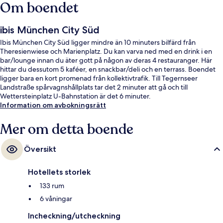
Om boendet
ibis München City Süd
Ibis München City Süd ligger mindre än 10 minuters bilfärd från
Theresienwiese och Marienplatz. Du kan varva ned med en drink i en
bar/lounge innan du äter gott på någon av deras 4 restauranger. Här
hittar du dessutom 5 kaféer, en snackbar/deli och en terrass. Boendet
ligger bara en kort promenad från kollektivtrafik. Till Tegernseer
Landstraße spårvagnshållplats tar det 2 minuter att gå och till
Wettersteinplatz U-Bahnstation är det 6 minuter.
Information om avbokningsrätt
Mer om detta boende
Översikt
Hotellets storlek
133 rum
6 våningar
Incheckning/utcheckning