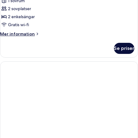
1 sovrum
för
Standard
2 sovplatser
tvåbäddsrum
2 enkelsängar
-
Gratis wi-fi
2
Mer
Mer information
enkelsängar
information
om
Se priser
Standard
tvåbäddsrum
-
2
enkelsängar