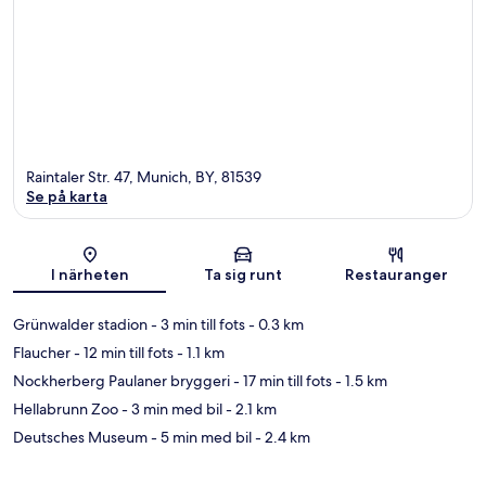
Raintaler Str. 47, Munich, BY, 81539
Se på karta
Karta
I närheten
Ta sig runt
Restauranger
Grünwalder stadion
- 3 min till fots
- 0.3 km
Flaucher
- 12 min till fots
- 1.1 km
Nockherberg Paulaner bryggeri
- 17 min till fots
- 1.5 km
Hellabrunn Zoo
- 3 min med bil
- 2.1 km
Deutsches Museum
- 5 min med bil
- 2.4 km