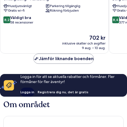
Muenchen
City
Husdjursvänligt
Parkering tillgänglig
Husdju
City
Ost
Gratis wi-fi
Rökning förbjuden
Gratis 
Sued
Berg
Untergiesing
am
8.2
8.4
Väldigt bra
Väld
8,2
8,4
-
Laim
av
av
58 recensioner
377 
Harlaching
10,
10,
Väldigt
Väldigt
Priset
702 kr
bra,
bra,
är
58 recensioner
377 rece
inklusive skatter och avgifter
702 kr
9 aug. – 10 aug.
Jämför liknande boenden
Logga in för att se aktuella rabatter och förmåner. Fler
förmåner för fler äventyr!
Logga in
Registrera dig nu, det är gratis
Om området