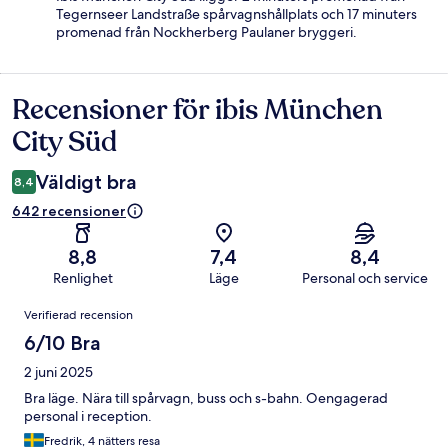
Tegernseer Landstraße spårvagnshållplats och 17 minuters
promenad från Nockherberg Paulaner bryggeri.
Recensioner för ibis München
Recensioner
City Süd
Väldigt bra
8,4
642 recensioner
8,8
7,4
8,4
Renlighet
Läge
Personal och service
Recensioner
Verifierad recension
6/10 Bra
2 juni 2025
Bra läge. Nära till spårvagn, buss och s-bahn. Oengagerad
personal i reception.
Fredrik, 4 nätters resa