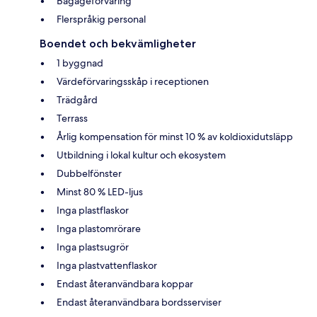
Bagageförvaring
Flerspråkig personal
Boendet och bekvämligheter
1 byggnad
Värdeförvaringsskåp i receptionen
Trädgård
Terrass
Årlig kompensation för minst 10 % av koldioxidutsläpp
Utbildning i lokal kultur och ekosystem
Dubbelfönster
Minst 80 % LED-ljus
Inga plastflaskor
Inga plastomrörare
Inga plastsugrör
Inga plastvattenflaskor
Endast återanvändbara koppar
Endast återanvändbara bordsserviser