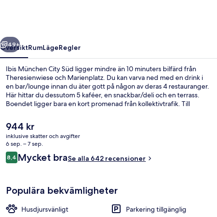
Süd
regående
Nästa
49+
Översikt
Rum
Läge
Regler
Ibis München City Süd ligger mindre än 10 minuters bilfärd från
Theresienwiese och Marienplatz. Du kan varva ned med en drink i
en bar/lounge innan du äter gott på någon av deras 4 restauranger.
Här hittar du dessutom 5 kaféer, en snackbar/deli och en terrass.
Boendet ligger bara en kort promenad från kollektivtrafik. Till
Tegernseer Landstraße spårvagnshållplats tar det 2 minuter att gå
och till Wettersteinplatz U-Bahnstation är det 6 minuter.
Det
944 kr
nuvarande
inklusive skatter och avgifter
priset
6 sep. – 7 sep.
Bar (på boendet)
är
Recensioner
Mycket bra
8,4
Se alla 642 recensioner
944 kr
8,4 av 10,
Populära bekvämligheter
Husdjursvänligt
Parkering tillgänglig