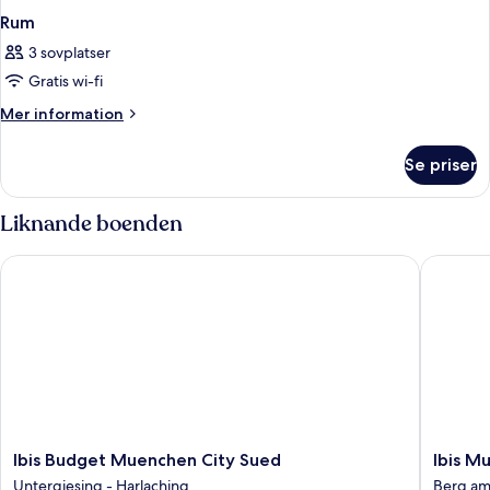
Rum
3 sovplatser
Gratis wi-fi
Mer
Mer information
information
om
Se priser
Rum
Liknande boenden
Ibis Budget Muenchen City Sued
Ibis Mue
Ibis
Ibis
Ibis Budget Muenchen City Sued
Ibis M
Budget
Muench
Untergiesing - Harlaching
Berg am