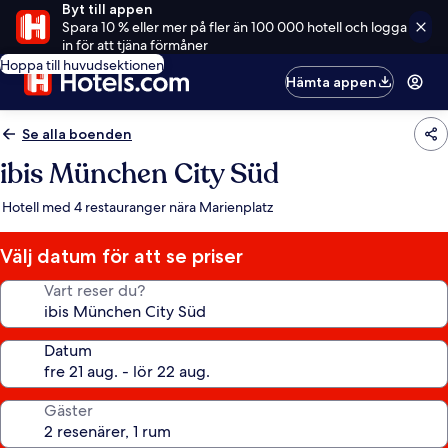
Byt till appen
Spara 10 % eller mer på fler än 100 000 hotell och logga
in för att tjäna förmåner
Hoppa till huvudsektionen
Hämta appen
Se alla boenden
ibis München City Süd
Hotell med 4 restauranger nära Marienplatz
Välj datum för att se priser
Vart reser du?
Datum
Gäster