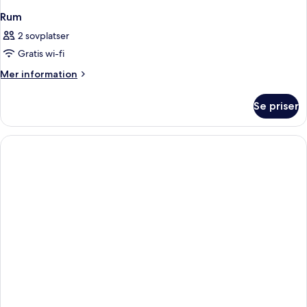
Rum
2 sovplatser
Gratis wi-fi
Mer
Mer information
information
om
Se priser
Rum