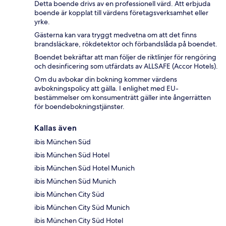
Detta boende drivs av en professionell värd. Att erbjuda
boende är kopplat till värdens företagsverksamhet eller
yrke.
Gästerna kan vara tryggt medvetna om att det finns
brandsläckare, rökdetektor och förbandslåda på boendet.
Boendet bekräftar att man följer de riktlinjer för rengöring
och desinficering som utfärdats av ALLSAFE (Accor Hotels).
Om du avbokar din bokning kommer värdens
avbokningspolicy att gälla. I enlighet med EU-
bestämmelser om konsumenträtt gäller inte ångerrätten
för boendebokningstjänster.
Kallas även
ibis München Süd
ibis München Süd Hotel
ibis München Süd Hotel Munich
ibis München Süd Munich
ibis München City Süd
ibis München City Süd Munich
ibis München City Süd Hotel