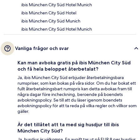
ibis München City Süd Hotel Munich
ibis München City Süd Hotel
ibis München City Süd Munich
ibis München City Süd Hotel Munich
Vanliga frågor och svar
Kan man avboka gratis på ibis München City Süd
och få hela beloppet återbetalat?
Ja, ibis München City Süd erbjuder återbetalningsbara
rumspriser, som kan bokas på våra sidor. Om du har bokat ett
fullt återbetalningsbart rumspris kan detta avbokas fram till
några dagar före incheckning, beroende på boendets
avbokningspolicy. Se till att du läser igenom boendets
avbokningspolicy för att ta reda på vilka regler och villkor som
gäller.
Är det tillåtet att ta med sig husdjur till ibis
München City Süd?
Ja, husdjur är välkomna. En avgift tas ut på EUR 8 per husdjur