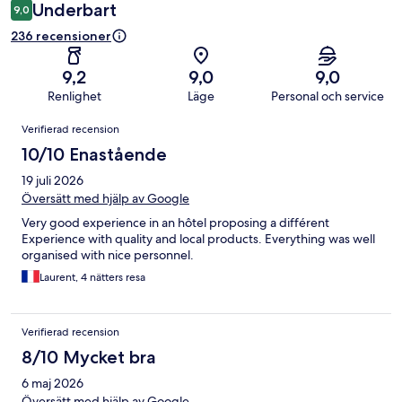
Underbart
9,0
236 recensioner
9,2
9,0
9,0
Renlighet
Läge
Personal och service
Recensioner
Verifierad recension
10/10 Enastående
19 juli 2026
Översätt med hjälp av Google
Very good experience in an hôtel proposing a différent
Experience with quality and local products. Everything was well
organised with nice personnel.
Laurent, 4 nätters resa
Verifierad recension
8/10 Mycket bra
6 maj 2026
Översätt med hjälp av Google