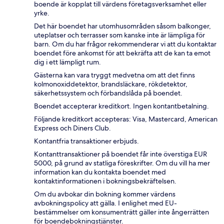
boende är kopplat till värdens företagsverksamhet eller
yrke.
Det här boendet har utomhusområden såsom balkonger,
uteplatser och terrasser som kanske inte är lämpliga för
barn. Om du har frågor rekommenderar vi att du kontaktar
boendet före ankomst för att bekräfta att de kan ta emot
dig i ett lämpligt rum.
Gästerna kan vara tryggt medvetna om att det finns
kolmonoxiddetektor, brandsläckare, rökdetektor,
säkerhetssystem och förbandslåda på boendet.
Boendet accepterar kreditkort. Ingen kontantbetalning.
Följande kreditkort accepteras: Visa, Mastercard, American
Express och Diners Club.
Kontantfria transaktioner erbjuds.
Kontanttransaktioner på boendet får inte överstiga EUR
5000, på grund av statliga föreskrifter. Om du vill ha mer
information kan du kontakta boendet med
kontaktinformationen i bokningsbekräftelsen.
Om du avbokar din bokning kommer värdens
avbokningspolicy att gälla. I enlighet med EU-
bestämmelser om konsumenträtt gäller inte ångerrätten
för boendebokningstjänster.