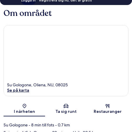
Logga in
Registrera dig nu, det är gratis
Om området
Su Gologone, Oliena, NU, 08025
Se på karta
Karta
I närheten
Ta sig runt
Restauranger
Su Gologone
- 8 min till fots
- 0.7 km