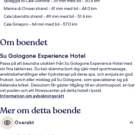
Spiaggia di Cala Gonone
- 39 min med bil
- 30.5 km
Marina di Orosei strand
- 41 min med bil
- 44.0 km
Cala Liberotto strand
- 49 min med bil
- 51.6 km
Cala Ginepro
- 64 min med bil
- 57.0 km
Om boendet
Su Gologone Experience Hotel
Passa på att beundra utsikten från Su Gologone Experience Hotel med
sin fina takterrass. Du kan skämma bort dig själv med sportmassage,
ansiktsbehandlingar eller hydroterapi på deras spa, och avnjuta en god
frukost, lunch eller middag på Su Gologone, som specialiserar sig på
italienska köket. Dessutom får gäster tillgång till en utomhuspool, en bar
vid poolen och ett fitnesscenter på detta hotell i lyxstil.
Information om avbokningsrätt
Mer om detta boende
Översikt