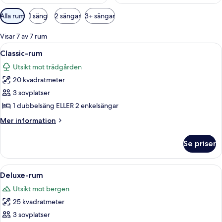
Tillgängliga
Alla rum
1 säng
2 sängar
3+ sängar
filter
för
Visar 7 av 7 rum
rum
Öppna
En säng med himmelstänger, vita säng
6
Classic-rum
alla
Utsikt mot trädgården
foton
20 kvadratmeter
för
Classic-
3 sovplatser
rum
1 dubbelsäng ELLER 2 enkelsängar
Mer
Mer information
information
om
Se priser
Classic-
rum
Öppna
Ett hotellrum med en stor säng, en sto
3
Deluxe-rum
alla
Utsikt mot bergen
foton
25 kvadratmeter
för
Deluxe-
3 sovplatser