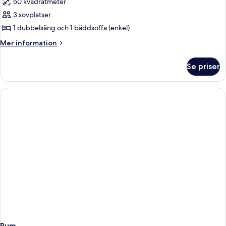
50 kvadratmeter
för
Svit
3 sovplatser
1 dubbelsäng och 1 bäddsoffa (enkel)
Mer
Mer information
information
om
Se priser
Svit
Rum