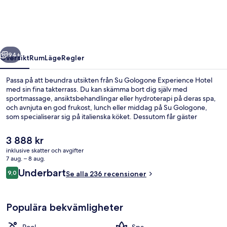
Hotel
regående
Nästa
94+
Översikt
Rum
Läge
Regler
Passa på att beundra utsikten från Su Gologone Experience Hotel
med sin fina takterrass. Du kan skämma bort dig själv med
sportmassage, ansiktsbehandlingar eller hydroterapi på deras spa,
och avnjuta en god frukost, lunch eller middag på Su Gologone,
som specialiserar sig på italienska köket. Dessutom får gäster
tillgång till en utomhuspool, en bar vid poolen och ett fitnesscenter
på detta hotell i lyxstil.
Det
3 888 kr
nuvarande
inklusive skatter och avgifter
priset
7 aug. – 8 aug.
Lobbylounge
är
Recensioner
Underbart
9,0
Se alla 236 recensioner
3 888 kr
9,0 av 10,
Populära bekvämligheter