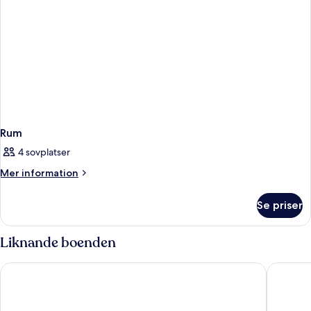
Rum
4 sovplatser
Mer
Mer information
information
om
Se priser
Rum
Liknande boenden
Felix Hotels - Residence Grandi Magazzini
Hotel Co