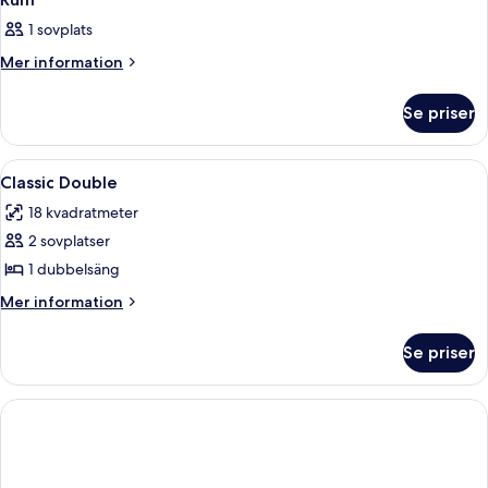
1 sovplats
Mer
Mer information
information
om
Se priser
Rum
Öppna
Minibar, värdeförvaringsskåp på rumm
4
Classic Double
alla
18 kvadratmeter
foton
2 sovplatser
för
Classic
1 dubbelsäng
Double
Mer
Mer information
information
om
Se priser
Classic
Double