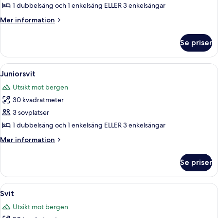
rum
1 dubbelsäng och 1 enkelsäng ELLER 3 enkelsängar
Mer
Mer information
information
om
Se priser
Deluxe-
rum
Öppna
Ett sovrum med en himmelssäng, ett n
4
Juniorsvit
alla
Utsikt mot bergen
foton
30 kvadratmeter
för
Juniorsvit
3 sovplatser
1 dubbelsäng och 1 enkelsäng ELLER 3 enkelsängar
Mer
Mer information
information
om
Se priser
Juniorsvit
Öppna
Ett mysigt vardagsrum med ett träbord
3
Svit
alla
Utsikt mot bergen
foton