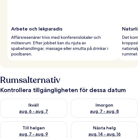
Arbete och lekparadis
Naturl
Affärsresenärer trivs med konferenslokaler och
Det kom
mötesrum. Efter jobbet kan du njuta av
kroppss
spabehandlingar, massage eller smutta på drinkar i
national
poolbaren.
rummet e
Rumsalternativ
Kontrollera tillgängligheten för dessa datum
Kontrollera tillgängligheten för ikväll aug. 6 - aug. 7
Kontrollera tillgängligheten f
Ikväll
Imorgon
aug. 6 - aug. 7
aug. 7 - aug. 8
Kontrollera tillgängligheten för den här helgen aug. 7 - aug. 9
Kontrollera tillgängligheten fö
Till helgen
Nästa helg
aug. 7 - aug. 9
aug. 14 - aug. 16