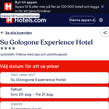
Byt till appen
Spara 10 % eller mer på fler än 100 000 hotell och logga
in för att tjäna förmåner
Hoppa till huvudsektionen
Hämta appen
Se alla boenden
Su Gologone Experience Hotel
4.0-
stjärnigt
Lyxhotell i Oliena med spa och utomhuspool
boende
Välj datum för att se priser
Vart reser du?
Datum
Gäster