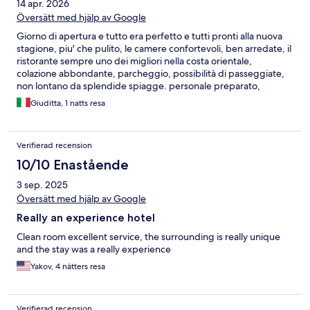
14 apr. 2026
Översätt med hjälp av Google
Giorno di apertura e tutto era perfetto e tutti pronti alla nuova
stagione, piu' che pulito, le camere confortevoli, ben arredate, il
ristorante sempre uno dei migliori nella costa orientale,
colazione abbondante, parcheggio, possibilità di passeggiate,
non lontano da splendide spiagge. personale preparato,
cordiale e professionale
Giuditta, 1 natts resa
Verifierad recension
10/10 Enastående
3 sep. 2025
Översätt med hjälp av Google
Really an experience hotel
Clean room excellent service, the surrounding is really unique
and the stay was a really experience
Yakov, 4 nätters resa
Verifierad recension