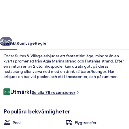
Suites
&
Village
regående
Nästa
167+
Översikt
Rum
Läge
Regler
Oscar Suites & Village erbjuder ett fantastiskt läge, mindre än en
kvarts promenad från Agia Marina strand och Platanias strand. Efter
en simtur i en av 2 utomhuspooler kan du äta gott på deras
restaurang eller varva ned med en drink i 2 barer/lounger. Här
erbjuds en bar vid poolen och ett fitnesscenter, och på rummen
finns även kylskåp och mikrovågsugnar. Andra resenärer brukar
uppskatta den generella standarden.
Recensioner
Utmärkt
8,8
Se alla 78 recensioner
8,8 av 10,
Svit Premium - 1 kingsize-säng - bubb
Populära bekvämligheter
Pool
Flygtransfer