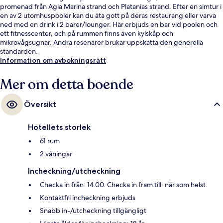
promenad från Agia Marina strand och Platanias strand. Efter en simtur i
en av 2 utomhuspooler kan du äta gott på deras restaurang eller varva
ned med en drink i 2 barer/lounger. Här erbjuds en bar vid poolen och
ett fitnesscenter, och på rummen finns även kylskåp och
mikrovågsugnar. Andra resenärer brukar uppskatta den generella
standarden.
Information om avbokningsrätt
Mer om detta boende
Översikt
Hotellets storlek
61 rum
2 våningar
Incheckning/utcheckning
Checka in från: 14.00. Checka in fram till: när som helst.
Kontaktfri incheckning erbjuds
Snabb in-/utcheckning tillgängligt