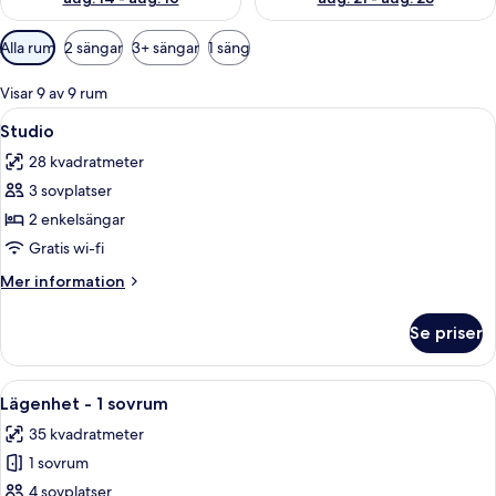
Tillgängliga
Alla rum
2 sängar
3+ sängar
1 säng
filter
för
Visar 9 av 9 rum
rum
Öppna
Ett hotellrum med en säng, ett skrivbo
22
Studio
alla
28 kvadratmeter
foton
3 sovplatser
för
Studio
2 enkelsängar
Gratis wi-fi
Mer
Mer information
information
om
Se priser
Studio
Öppna
Ett modernt vardagsrum med en soffa,
12
Lägenhet - 1 sovrum
alla
35 kvadratmeter
foton
1 sovrum
för
Lägenhet
4 sovplatser