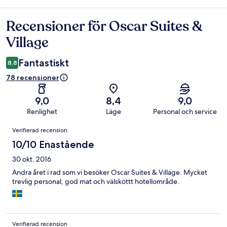
Recensioner för Oscar Suites &
Recensioner
Village
Fantastiskt
8,8
78 recensioner
9,0
8,4
9,0
Renlighet
Läge
Personal och service
Recensioner
Verifierad recension
10/10 Enastående
30 okt. 2016
Andra året i rad som vi besöker Oscar Suites & Village. Mycket
trevlig personal, god mat och välsköttt hotellområde.
Verifierad recension