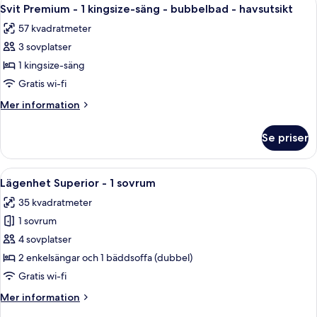
Öppna
25
sovrum
Svit Premium - 1 kingsize-säng - bubbelbad - havsutsikt
alla
57 kvadratmeter
foton
3 sovplatser
för
Svit
1 kingsize-säng
Premium
Gratis wi-fi
-
Mer
Mer information
1
information
kingsize-
om
Se priser
Svit
säng
Premium
-
-
Öppna
Ett vardagsrum med en soffa, trästolar
bubbelbad
10
1
Lägenhet Superior - 1 sovrum
alla
kingsize-
-
35 kvadratmeter
säng
foton
havsutsikt
-
1 sovrum
för
bubbelbad
Lägenhet
4 sovplatser
-
Superior
havsutsikt
2 enkelsängar och 1 bäddsoffa (dubbel)
-
Gratis wi-fi
1
Mer
Mer information
sovrum
information