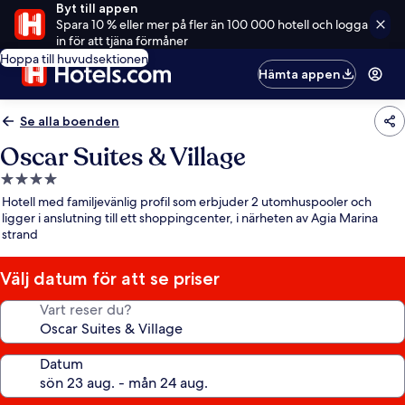
Byt till appen
Spara 10 % eller mer på fler än 100 000 hotell och logga
in för att tjäna förmåner
Hoppa till huvudsektionen
Hämta appen
Se alla boenden
Oscar Suites & Village
4.0-
stjärnigt
Hotell med familjevänlig profil som erbjuder 2 utomhuspooler och
boende
ligger i anslutning till ett shoppingcenter, i närheten av Agia Marina
strand
Välj datum för att se priser
Vart reser du?
Datum