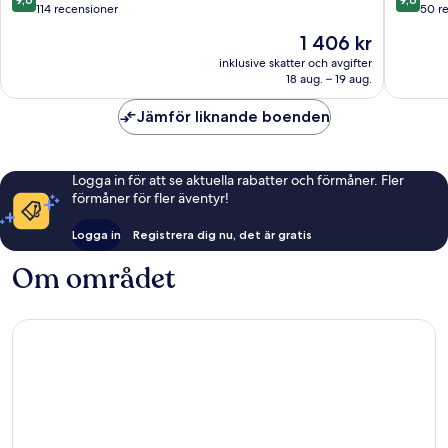
av
av
114 recensioner
50 r
10,
10,
Priset
1 406 kr
Enastående,
Enaståe
är
114 recensioner
50 rece
inklusive skatter och avgifter
1 406 kr
18 aug. – 19 aug.
Jämför liknande boenden
Logga in för att se aktuella rabatter och förmåner. Fler
förmåner för fler äventyr!
Logga in
Registrera dig nu, det är gratis
Om området