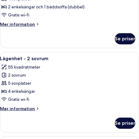
-
2 enkelsängar och 1 bäddsoffa (dubbel)
1
Gratis wi-fi
sovrum
Mer
Mer information
information
om
Se priser
Lägenhet
-
1
Öppna
Ett modernt vardagsrum med en soffa, 
36
sovrum
Lägenhet - 2 sovrum
alla
55 kvadratmeter
foton
2 sovrum
för
Lägenhet
5 sovplatser
-
4 enkelsängar
2
Gratis wi-fi
sovrum
Mer
Mer information
information
om
Se priser
Lägenhet
-
2
Ett modernt vardagsrum med ett stort 