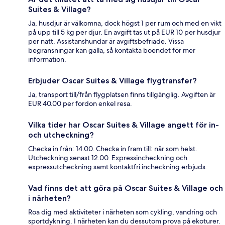
Suites & Village?
Ja, husdjur är välkomna, dock högst 1 per rum och med en vikt
på upp till 5 kg per djur. En avgift tas ut på EUR 10 per husdjur
per natt. Assistanshundar är avgiftsbefriade. Vissa
begränsningar kan gälla, så kontakta boendet för mer
information.
Erbjuder Oscar Suites & Village flygtransfer?
Ja, transport till/från flygplatsen finns tillgänglig. Avgiften är
EUR 40.00 per fordon enkel resa.
Vilka tider har Oscar Suites & Village angett för in-
och utcheckning?
Checka in från: 14.00. Checka in fram till: när som helst.
Utcheckning senast 12.00. Expressincheckning och
expressutcheckning samt kontaktfri incheckning erbjuds.
Vad finns det att göra på Oscar Suites & Village och
i närheten?
Roa dig med aktiviteter i närheten som cykling, vandring och
sportdykning. I närheten kan du dessutom prova på ekoturer.