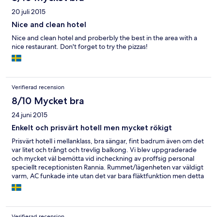
20 juli 2015
Nice and clean hotel
Nice and clean hotel and proberbly the best in the area with a
nice restaurant. Don't forget to try the pizzas!
Verifierad recension
8/10 Mycket bra
24 juni 2015
Enkelt och prisvärt hotell men mycket rökigt
Prisvärt hotell i mellanklass, bra sängar, fint badrum även om det
var litet och trångt och trevlig balkong. Vi blev uppgraderade
och mycket väl bemötta vid incheckning av proffsig personal
speciellt receptionisten Rannia. Rummet/lägenheten var väldigt
varm, AC funkade inte utan det var bara fläktfunktion men detta
fixade hotellet efter ett par dagar. Frukosten var lite tråkig och
ont om utrymme, det blev ofta kö och hotellet borde förbättra
utplacering av de olika mat stationerna. På Hotels.com står det
att "Hela anläggningen är rökfri" detta var en av anledningarna
Verifierad recension