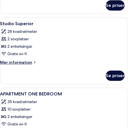
om
Se priser
Lägenhet
Superior
-
Öppna
Studio Superior | Sängtillbehör av hö
10
1
Studio Superior
alla
sovrum
28 kvadratmeter
foton
2 sovplatser
för
Studio
2 enkelsängar
Superior
Gratis wi-fi
Mer
Mer information
information
om
Se priser
Studio
Superior
Öppna
Ett modernt vardagsrum med en soffa,
3
APARTMENT ONE BEDROOM
alla
35 kvadratmeter
foton
10 sovplatser
för
APARTMENT
2 enkelsängar
ONE
Gratis wi-fi