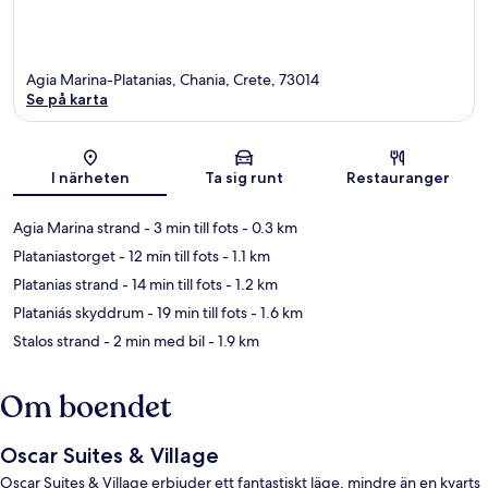
Agia Marina-Platanias, Chania, Crete, 73014
Se på karta
Karta
I närheten
Ta sig runt
Restauranger
Agia Marina strand
- 3 min till fots
- 0.3 km
Plataniastorget
- 12 min till fots
- 1.1 km
Platanias strand
- 14 min till fots
- 1.2 km
Plataniás skyddrum
- 19 min till fots
- 1.6 km
Stalos strand
- 2 min med bil
- 1.9 km
Om boendet
Oscar Suites & Village
Oscar Suites & Village erbjuder ett fantastiskt läge, mindre än en kvarts