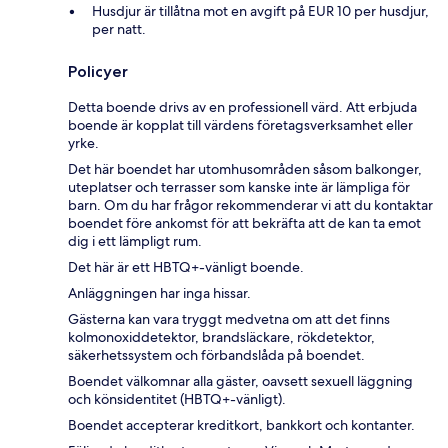
Husdjur är tillåtna mot en avgift på EUR 10 per husdjur,
per natt.
Policyer
Detta boende drivs av en professionell värd. Att erbjuda
boende är kopplat till värdens företagsverksamhet eller
yrke.
Det här boendet har utomhusområden såsom balkonger,
uteplatser och terrasser som kanske inte är lämpliga för
barn. Om du har frågor rekommenderar vi att du kontaktar
boendet före ankomst för att bekräfta att de kan ta emot
dig i ett lämpligt rum.
Det här är ett HBTQ+-vänligt boende.
Anläggningen har inga hissar.
Gästerna kan vara tryggt medvetna om att det finns
kolmonoxiddetektor, brandsläckare, rökdetektor,
säkerhetssystem och förbandslåda på boendet.
Boendet välkomnar alla gäster, oavsett sexuell läggning
och könsidentitet (HBTQ+-vänligt).
Boendet accepterar kreditkort, bankkort och kontanter.