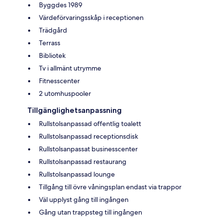
Byggdes 1989
Värdeförvaringsskåp i receptionen
Trädgård
Terrass
Bibliotek
Tv i allmänt utrymme
Fitnesscenter
2 utomhuspooler
Tillgänglighetsanpassning
Rullstolsanpassad offentlig toalett
Rullstolsanpassad receptionsdisk
Rullstolsanpassat businesscenter
Rullstolsanpassad restaurang
Rullstolsanpassad lounge
Tillgång till övre våningsplan endast via trappor
Väl upplyst gång till ingången
Gång utan trappsteg till ingången