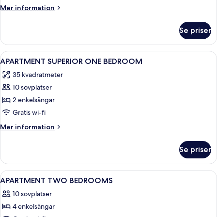
BEDROOM
Mer
Mer information
information
om
Se priser
APARTMENT
ONE
BEDROOM
Öppna
Ett hotellrum med två sängar, en gard
3
APARTMENT SUPERIOR ONE BEDROOM
alla
35 kvadratmeter
foton
10 sovplatser
för
APARTMENT
2 enkelsängar
SUPERIOR
Gratis wi-fi
ONE
Mer
Mer information
BEDROOM
information
om
Se priser
APARTMENT
SUPERIOR
ONE
Öppna
Ett modernt vardagsrum med en soffa, 
4
BEDROOM
APARTMENT TWO BEDROOMS
alla
10 sovplatser
foton
4 enkelsängar
för