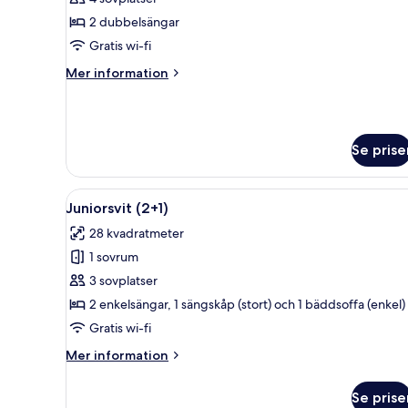
-
2 dubbelsängar
havsutsikt
Gratis wi-fi
(2+2
Mer
Mer information
Renovated)
information
om
Superior-
rum
Se prise
-
havsutsikt
(2+2
Öppna
Ett modernt vardagsrum med en p
Renovated)
14
Juniorsvit (2+1)
alla
28 kvadratmeter
foton
1 sovrum
för
Juniorsvit
3 sovplatser
(2+1)
2 enkelsängar, 1 sängskåp (stort) och 1 bäddsoffa (enkel)
Gratis wi-fi
Mer
Mer information
information
om
Se prise
Juniorsvit