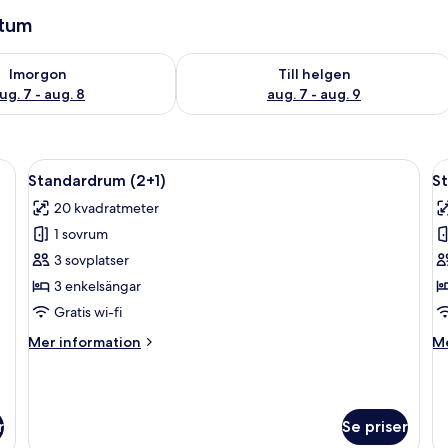
atum
llgängligheten för imorgon aug. 7 - aug. 8
Kontrollera tillgängligheten för den h
Imorgon
Till helgen
ug. 7 - aug. 8
aug. 7 - aug. 9
 ett skrivbord med en stol, en telefon och en TV.
Öppna
Ett hotellrum med en stor säng, ett sk
Ö
2
Standardrum (2+1)
S
alla
al
20 kvadratmeter
foton
f
1 sovrum
för
f
Standardrum
S
3 sovplatser
(2+1)
(
3 enkelsängar
Gratis wi-fi
Mer
M
Mer information
Me
information
in
om
o
Standardrum
St
(2+1)
(2
r
Se priser