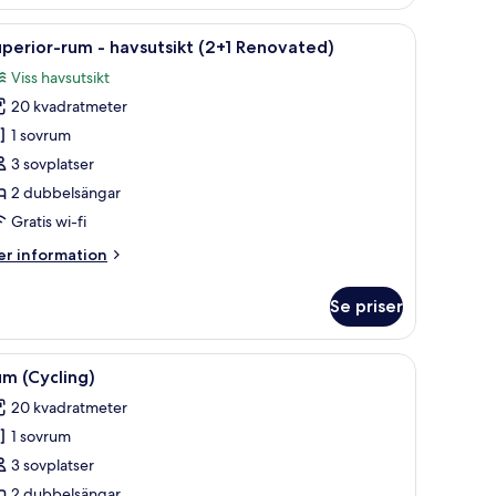
ksbord, en lampa och utsikt över havet från en balkong.
ppna
Ett hotellrum med en säng, ett nattduksbord,
2
perior-rum - havsutsikt (2+1 Renovated)
la
Viss havsutsikt
oton
20 kvadratmeter
ör
uperior-
1 sovrum
um
3 sovplatser
2 dubbelsängar
avsutsikt
Gratis wi-fi
2+1
er
r information
enovated)
formation
m
Se priser
perior-
um
ksbord, en lampa och utsikt över havet från en balkong.
ppna
Rum (Cycling) | Skrivbord, mörkläggningsgardi
4
vsutsikt
m (Cycling)
la
+1
20 kvadratmeter
novated)
oton
1 sovrum
ör
um
3 sovplatser
Cycling)
2 dubbelsängar