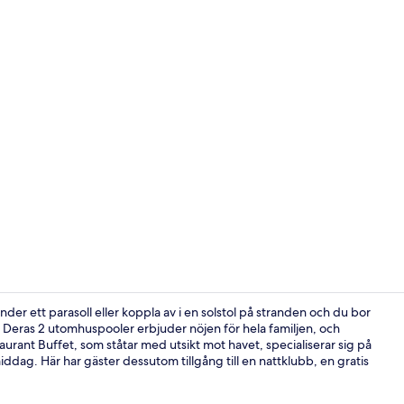
Idrottsanlä
er ett parasoll eller koppla av i en solstol på stranden och du bor
 Deras 2 utomhuspooler erbjuder nöjen för hela familjen, och
urant Buffet, som ståtar med utsikt mot havet, specialiserar sig på
Skrivbord, m
iddag. Här har gäster dessutom tillgång till en nattklubb, en gratis