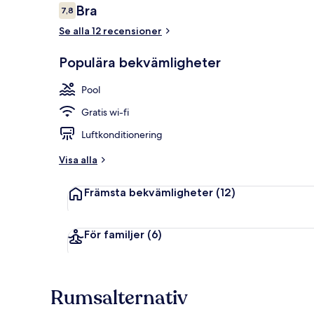
Recensioner
Bra
7,8
7,8 av 10,
Se alla 12 recensioner
Frukost, lun
Populära bekvämligheter
Pool
Gratis wi-fi
Luftkonditionering
Visa alla
Främsta bekvämligheter
(12)
För familjer
(6)
Rumsalternativ