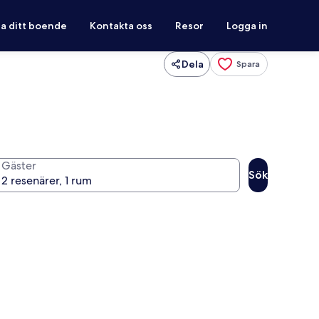
ra ditt boende
Kontakta oss
Resor
Logga in
Dela
Spara
Gäster
Sök