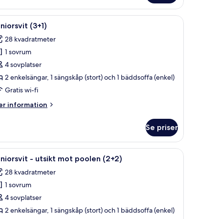
+0)
, träpanel, en matplats, ett litet kök och ett stort fönster.
ppna
Ett modernt vardagsrum med en platt-TV, träpan
14
niorsvit (3+1)
la
28 kvadratmeter
oton
1 sovrum
ör
uniorsvit
4 sovplatser
+1)
2 enkelsängar, 1 sängskåp (stort) och 1 bäddsoffa (enkel)
Gratis wi-fi
er
r information
formation
m
Se priser
niorsvit
+1)
utomhusmöbler och en vy över byggnader i bakgrunden.
ppna
En balkong med utsikt över poolen, utomhus
13
niorsvit - utsikt mot poolen (2+2)
la
28 kvadratmeter
oton
1 sovrum
ör
uniorsvit
4 sovplatser
2 enkelsängar, 1 sängskåp (stort) och 1 bäddsoffa (enkel)