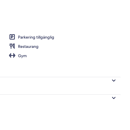
ch och middag serveras
Parkering tillgänglig
Restaurang
Gym