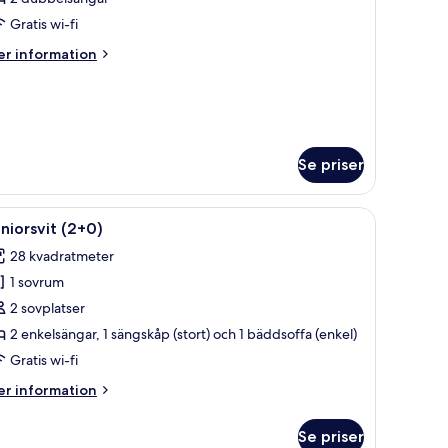
Gratis wi-fi
er
r information
formation
m
um
ycling)
Se priser
utomhusmöbler och en vy över byggnader i bakgrunden.
ppna
Ett modernt vardagsrum med en platt-TV, träpan
14
niorsvit (2+0)
la
28 kvadratmeter
oton
1 sovrum
ör
uniorsvit
2 sovplatser
2+0)
2 enkelsängar, 1 sängskåp (stort) och 1 bäddsoffa (enkel)
Gratis wi-fi
er
r information
formation
m
Se priser
niorsvit