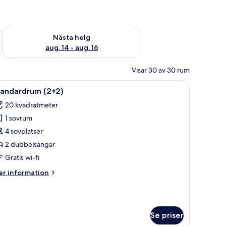
är helgen aug. 7 - aug. 9
Kontrollera tillgängligheten för nästa helg aug. 14 - aug. 16
Nästa helg
aug. 14 - aug. 16
Visar 30 av 30 rum
rivbord med en stol, en telefon och en TV.
ppna
Ett hotellrum med en stor säng, ett skrivbord 
2
tandardrum (2+2)
la
20 kvadratmeter
oton
1 sovrum
ör
tandardrum
4 sovplatser
2+2)
2 dubbelsängar
Gratis wi-fi
er
r information
formation
m
andardrum
+2)
Se priser