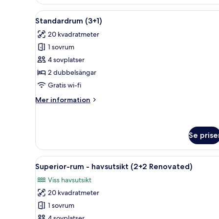
(2+0)
Öppna
Ett hotellrum med en stor säng,
2
Standardrum (3+1)
alla
20 kvadratmeter
foton
1 sovrum
för
Standardrum
4 sovplatser
(3+1)
2 dubbelsängar
Gratis wi-fi
Mer
Mer information
information
om
Standardrum
(3+1)
Se prise
Öppna
Ett hotellrum med en säng, ett
2
Superior-rum - havsutsikt (2+2 Renovated)
alla
Viss havsutsikt
foton
20 kvadratmeter
för
Superior-
1 sovrum
rum
4 sovplatser