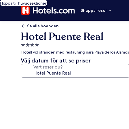
Hoppa till huvudsektionen
Shoppa resor
Se alla boenden
Hotel Puente Real
4.0-
stjärnigt
Hotell vid stranden med restaurang nära Playa de los Alamos
boende
Välj datum för att se priser
Vart reser du?
Fotogalleri
för
Hotel
Puente
Real