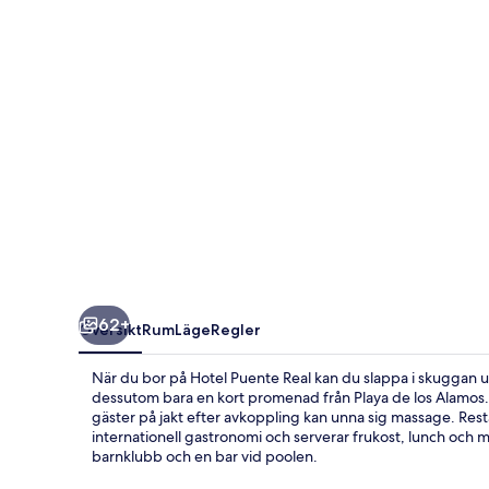
62+
Översikt
Rum
Läge
Regler
När du bor på Hotel Puente Real kan du slappa i skuggan und
dessutom bara en kort promenad från Playa de los Alamos.
gäster på jakt efter avkoppling kan unna sig massage. Resta
internationell gastronomi och serverar frukost, lunch och m
barnklubb och en bar vid poolen.