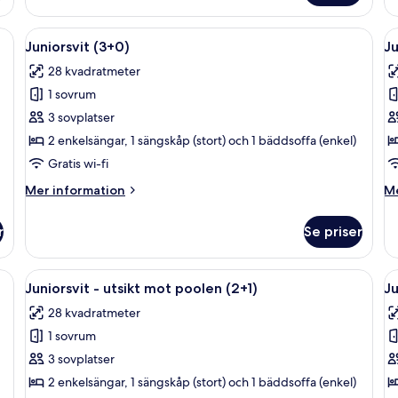
utsikt
(2
mot
latt-TV, träpanel, en matplats, ett litet kök och ett stort fönster.
Öppna
Ett modernt vardagsrum med en platt-TV
Ö
poolen
14
Juniorsvit (3+0)
Ju
(2+0)
alla
al
28 kvadratmeter
foton
f
1 sovrum
för
f
Juniorsvit
J
3 sovplatser
(3+0)
(3
2 enkelsängar, 1 sängskåp (stort) och 1 bäddsoffa (enkel)
Gratis wi-fi
Mer
M
Mer information
Me
information
in
om
o
r
Se priser
Juniorsvit
Ju
(3+0)
(3
latt-TV, träpanel, en matplats, ett litet kök och ett stort fönster.
Öppna
En balkong med utsikt över poolen, 
Ö
13
Juniorsvit - utsikt mot poolen (2+1)
Ju
alla
al
28 kvadratmeter
foton
f
1 sovrum
för
f
Juniorsvit
J
3 sovplatser
-
-
2 enkelsängar, 1 sängskåp (stort) och 1 bäddsoffa (enkel)