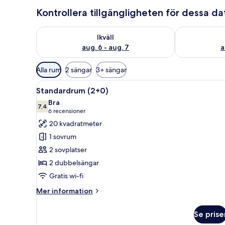
Kontrollera tillgängligheten för dessa d
Kontrollera tillgängligheten för ikväll aug. 6 - aug. 7
Kontrollera ti
Ikväll
aug. 6 - aug. 7
a
Tillgängliga
Alla rum
2 sängar
3+ sängar
filter
Öppna
Ett hotellrum med en stor säng,
för
2
Standardrum (2+0)
alla
rum
Bra
foton
7,4
7,4 av 10
(6 recensioner)
6 recensioner
för
20 kvadratmeter
Standardrum
1 sovrum
(2+0)
2 sovplatser
2 dubbelsängar
Gratis wi-fi
Mer
Mer information
information
om
Se prise
Standardrum