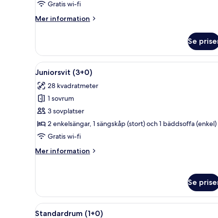
Gratis wi-fi
Mer
Mer information
information
om
Se prise
Juniorsvit
(4+0)
Öppna
En balkong med utsikt över p
13
Juniorsvit (3+0)
alla
28 kvadratmeter
foton
1 sovrum
för
Juniorsvit
3 sovplatser
(3+0)
2 enkelsängar, 1 sängskåp (stort) och 1 bäddsoffa (enkel)
Gratis wi-fi
Mer
Mer information
information
om
Juniorsvit
Se prise
(3+0)
Öppna
Ett hotellrum med en stor säng,
2
Standardrum (1+0)