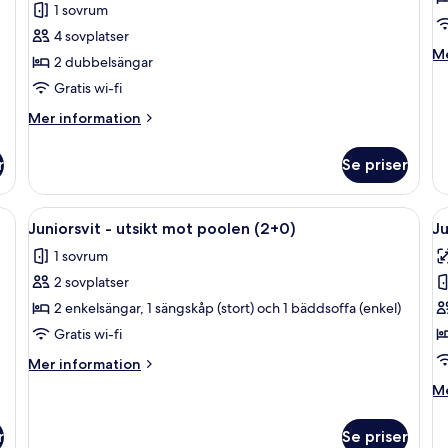
1 sovrum
-
4 sovplatser
havsutsikt
M
Me
2 dubbelsängar
(3+1
in
Renovated)
Gratis wi-fi
o
R
Mer
Mer information
(C
information
om
r
Se priser
Superior-
rum
-
latt-TV, träpanel, en matplats, ett litet kök och ett stort fönster.
Öppna
En balkong med utsikt över poolen, 
Ö
13
havsutsikt
Juniorsvit - utsikt mot poolen (2+0)
Ju
alla
al
(3+1
1 sovrum
Renovated)
foton
f
2 sovplatser
för
f
Juniorsvit
J
2 enkelsängar, 1 sängskåp (stort) och 1 bäddsoffa (enkel)
-
(
Gratis wi-fi
utsikt
Mer
Mer information
mot
information
M
Me
poolen
om
in
Juniorsvit
(2+0)
o
-
r
Se priser
Ju