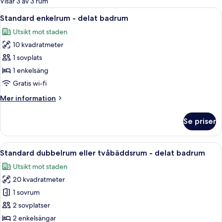
Visar 3 av 3 rum
rum
Öppna
Standard enkelrum - delat badrum | Du
4
Standard enkelrum - delat badrum
alla
Utsikt mot staden
foton
10 kvadratmeter
för
Standard
1 sovplats
enkelrum
1 enkelsäng
-
Gratis wi-fi
delat
Mer
Mer information
badrum
information
om
Se priser
Standard
enkelrum
-
Öppna
Standard dubbelrum eller tvåbäddsrum 
5
delat
Standard dubbelrum eller tvåbäddsrum - delat badrum
alla
badrum
Utsikt mot staden
foton
20 kvadratmeter
för
Standard
1 sovrum
dubbelrum
2 sovplatser
eller
2 enkelsängar