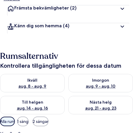
Främsta bekvämligheter
(2)
Känn dig som hemma
(4)
Rumsalternativ
Kontrollera tillgängligheten för dessa datum
Kontrollera tillgängligheten för ikväll aug. 8 - aug. 9
Kontrollera tillgängligheten f
Ikväll
Imorgon
aug. 8 - aug. 9
aug. 9 - aug. 10
Kontrollera tillgängligheten för den här helgen aug. 14 - aug. 
Kontrollera tillgängligheten fö
Till helgen
Nästa helg
aug. 14 - aug. 16
aug. 21 - aug. 23
Tillgängliga
Alla rum
1 säng
2 sängar
filter
för