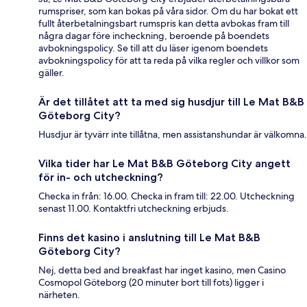
rumspriser, som kan bokas på våra sidor. Om du har bokat ett
fullt återbetalningsbart rumspris kan detta avbokas fram till
några dagar före incheckning, beroende på boendets
avbokningspolicy. Se till att du läser igenom boendets
avbokningspolicy för att ta reda på vilka regler och villkor som
gäller.
Är det tillåtet att ta med sig husdjur till Le Mat B&B
Göteborg City?
Husdjur är tyvärr inte tillåtna, men assistanshundar är välkomna.
Vilka tider har Le Mat B&B Göteborg City angett
för in- och utcheckning?
Checka in från: 16.00. Checka in fram till: 22.00. Utcheckning
senast 11.00. Kontaktfri utcheckning erbjuds.
Finns det kasino i anslutning till Le Mat B&B
Göteborg City?
Nej, detta bed and breakfast har inget kasino, men Casino
Cosmopol Göteborg (20 minuter bort till fots) ligger i
närheten.