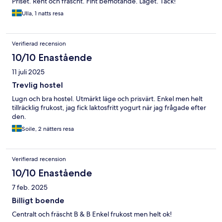
Priset. Rent och fräscht. Fint bemötande. Läget. Tack!
Ulla, 1 natts resa
Verifierad recension
10/10 Enastående
11 juli 2025
Trevlig hostel
Lugn och bra hostel. Utmärkt läge och prisvärt. Enkel men helt
tillräcklig frukost, jag fick laktosfritt yogurt när jag frågade efter
den.
Soile, 2 nätters resa
Verifierad recension
10/10 Enastående
7 feb. 2025
Billigt boende
Centralt och fräscht B & B Enkel frukost men helt ok!