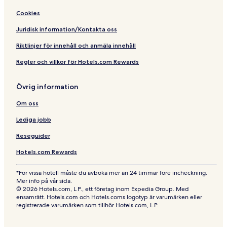
Cookies
Juridisk information/Kontakta oss
Riktlinjer för innehåll och anmäla innehåll
Regler och villkor för Hotels.com Rewards
Övrig information
Om oss
Lediga jobb
Reseguider
Hotels.com Rewards
*För vissa hotell måste du avboka mer än 24 timmar före incheckning.
Mer info på vår sida.
© 2026 Hotels.com, L.P., ett företag inom Expedia Group. Med
ensamrätt. Hotels.com och Hotels.coms logotyp är varumärken eller
registrerade varumärken som tillhör Hotels.com, L.P.