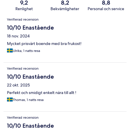
9,2
8,2
8,8
Renlighet
Bekvämligheter
Personal och service
Recensioner
Verifierad recension
10/10 Enastående
18 nov. 2024
Mycket prisvärt boende med bra frukost!
Ulrika, 1 natts resa
Verifierad recension
10/10 Enastående
22 okt. 2025
Perfekt och smidigt enkelt nära till allt !
Thomas, 1 natts resa
Verifierad recension
10/10 Enastående