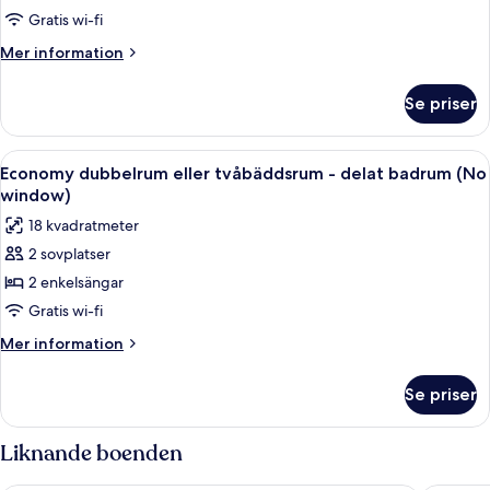
tvåbäddsrum
Gratis wi-fi
-
Mer
Mer information
delat
information
badrum
om
Se priser
Standard
dubbelrum
eller
Öppna
Economy dubbelrum eller tvåbäddsrum 
5
tvåbäddsrum
Economy dubbelrum eller tvåbäddsrum - delat badrum (No
alla
-
window)
delat
foton
18 kvadratmeter
badrum
för
2 sovplatser
Economy
2 enkelsängar
dubbelrum
eller
Gratis wi-fi
tvåbäddsrum
Mer
Mer information
-
information
om
delat
Se priser
Economy
badrum
dubbelrum
(No
eller
Liknande boenden
window)
tvåbäddsrum
-