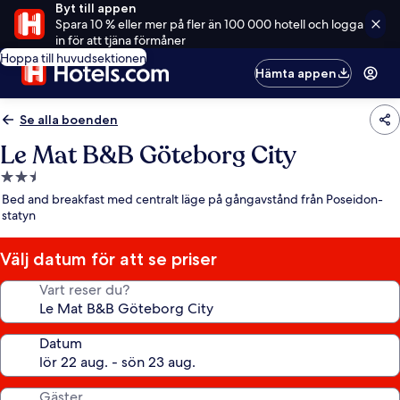
Byt till appen
Spara 10 % eller mer på fler än 100 000 hotell och logga
in för att tjäna förmåner
Hoppa till huvudsektionen
Hämta appen
Se alla boenden
Le Mat B&B Göteborg City
2.5-
stjärnigt
Bed and breakfast med centralt läge på gångavstånd från Poseidon-
boende
statyn
Välj datum för att se priser
Vart reser du?
Datum
Gäster