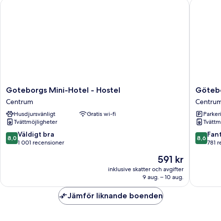
Goteborgs Mini-Hotel - Hostel
Götebor
delat
badrum
(No
window)
Goteborgs
Götebo
Goteborgs Mini-Hotel - Hostel
Götebo
Mini-
Hostel
Centrum
Centru
Hotel
Centru
Husdjursvänligt
Gratis wi-fi
Parkeri
-
Tvättmöjligheter
Tvättm
Hostel
Centrum
8.0
8.6
Väldigt bra
Fant
8,0
8,6
av
av
1 001 recensioner
781 r
10,
10,
Priset
591 kr
Väldigt
Fantastis
är
bra,
781 rece
inklusive skatter och avgifter
591 kr
9 aug. – 10 aug.
1 001 recensioner
Jämför liknande boenden