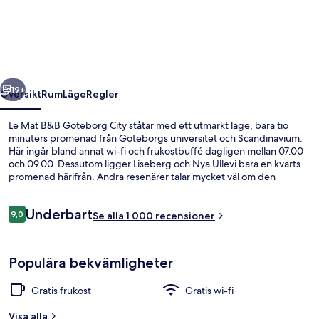
B&B
Göteborg
City
regående
Nästa
19+
Översikt
Rum
Läge
Regler
Le Mat B&B Göteborg City ståtar med ett utmärkt läge, bara tio
minuters promenad från Göteborgs universitet och Scandinavium.
Här ingår bland annat wi-fi och frukostbuffé dagligen mellan 07.00
och 09.00. Dessutom ligger Liseberg och Nya Ullevi bara en kvarts
promenad härifrån. Andra resenärer talar mycket väl om den
hjälpsamma personalen. Kollektivtrafik finns i närheten. Det är bara
några steg till Valand spårvagnshållplats och till Berzeliigatan
Recensioner
Underbart
spårvagnshållplats tar det 5 minuter att gå.
9,0
Se alla 1 000 recensioner
9,0 av 10,
Exteriör
Populära bekvämligheter
Gratis frukost
Gratis wi-fi
Visa alla