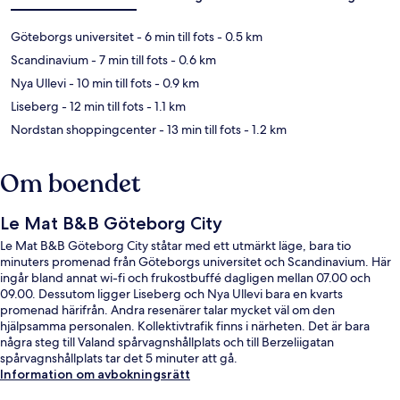
Göteborgs universitet
- 6 min till fots
- 0.5 km
Scandinavium
- 7 min till fots
- 0.6 km
Nya Ullevi
- 10 min till fots
- 0.9 km
Liseberg
- 12 min till fots
- 1.1 km
Nordstan shoppingcenter
- 13 min till fots
- 1.2 km
Om boendet
Le Mat B&B Göteborg City
Le Mat B&B Göteborg City ståtar med ett utmärkt läge, bara tio
minuters promenad från Göteborgs universitet och Scandinavium. Här
ingår bland annat wi-fi och frukostbuffé dagligen mellan 07.00 och
09.00. Dessutom ligger Liseberg och Nya Ullevi bara en kvarts
promenad härifrån. Andra resenärer talar mycket väl om den
hjälpsamma personalen. Kollektivtrafik finns i närheten. Det är bara
några steg till Valand spårvagnshållplats och till Berzeliigatan
spårvagnshållplats tar det 5 minuter att gå.
Information om avbokningsrätt