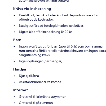
automatiska översättningsverktyg
Krävs vid incheckning
Kreditkort, bankkort eller kontant deposition krävs för
oförutsedda kostnader.
Statligt utfärdad fotolegitimation kan krävas
Lägsta ålder för incheckning är 22 år
Barn
Ingen avgift tas ut för barn (upp till 6 år) som bor i samma
rum som sina föräldrar eller vårdnadshavare om ingen extra
sängutrustning krävs.
Inga spjälsängar (barnsängar)
Husdjur
Djur ej tillåtna
Assistanshundar är välkomna
Internet
Gratis wi-fi i allmänna utrymmen
Gratis wi-fi på rummen