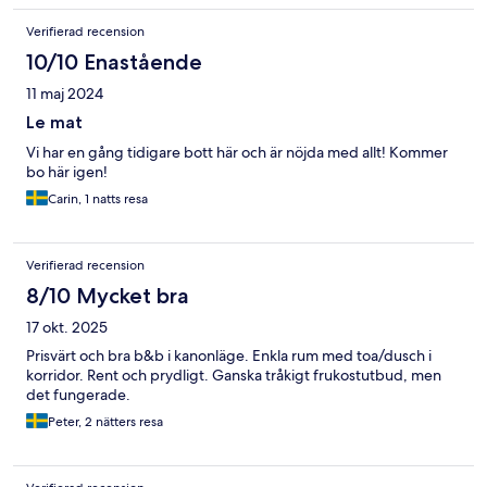
Verifierad recension
10/10 Enastående
11 maj 2024
Le mat
Vi har en gång tidigare bott här och är nöjda med allt! Kommer
bo här igen!
Carin, 1 natts resa
Verifierad recension
8/10 Mycket bra
17 okt. 2025
Prisvärt och bra b&b i kanonläge. Enkla rum med toa/dusch i
korridor. Rent och prydligt. Ganska tråkigt frukostutbud, men
det fungerade.
Peter, 2 nätters resa